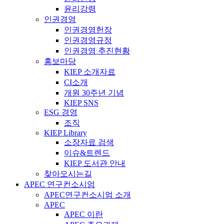
윤리강령
인권경영
인권경영헌장
인권경영규정
인권경영 추진현황
홍보마당
KIEP 소개자료
CI소개
개원 30주년 기념
KIEP SNS
ESG 경영
조직
KIEP Library
소장자료 검색
이슈&트렌드
KIEP 도서관 안내
찾아오시는길
APEC 연구컨소시엄
APEC연구컨소시엄 소개
APEC
APEC 이란