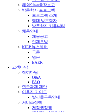
해외연수/출장보고
방문학자 프로그램
프로그램 소개
역대 방문학자
방문학자 커뮤니티
채용안내
채용공고
인재초빙
KIEP 뉴스레터
국문
영문
EAER
고객마당
참여마당
Q&A
FAQ
연구과제 제안
이용자 가이드
발간물구독안내
서비스정책
저작권정책