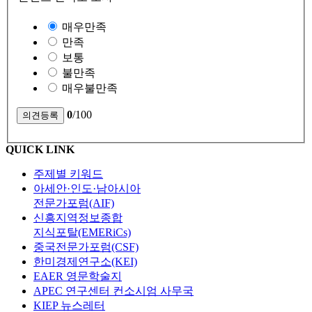
매우만족
만족
보통
불만족
매우불만족
0
/100
QUICK LINK
주제별 키워드
아세안·인도·남아시아
전문가포럼(AIF)
신흥지역정보종합
지식포탈(EMERiCs)
중국전문가포럼(CSF)
한미경제연구소(KEI)
EAER 영문학술지
APEC 연구센터 컨소시엄 사무국
KIEP 뉴스레터