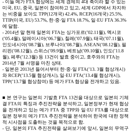
- 이들 메가 FTA 협상에는 세계 경제의 4대 축이라 할 수 있는
미국, EU, 중국, 일본이 참여하고 있고, 세계 GDP에서 차지하
는 비중을 보아도 TPP(12개국) 42.4%, RCEP(16개국) 25.5%,
TTIP(미국, EU) 53.7%, 한·중·일 FTA 18.7%, 일·EU FTA 36.3%
에 달함.
- 2014년 말 현재 일본의 FTA는 싱가포르(’02.11월), 멕시코
(’05.4월), 말레이시아(’06.7월), 칠레(’07.9월), 태국(’07.11월),
인도네시아(’08.7월), 브루나이(’08.7월), ASEAN(’08.12월), 필
리핀(’08.12월), 스위스(’09.9월), 베트남(’09.10월), 인도(’11.8
월), 페루(’12.3월) 등 13건이 발효 중이고, 호주와의 FTA는
2014년 7월 서명을 마친 상태.
- 일본은 2013년 들어서부터 한·중·일 FTA(’13. 3월 협상개시)
와 RCEP(’13.5월 협상개시), 일·EU FTA(’13.4월 협상개시),
TPP(’13.7월 협상참여) 등 메가 FTA 협상을 전개하고 있음.
■ 본 연구는 일본의 기발효 FTA 13건을 대상으로 일본의 기체
결 FTA의 특징과 추진전략을 분석하고, 일본정부가 현재 협상
을 전개하고 있는 메가 FTA 중 TPP와 일·EU FTA를 대상으로
일본 정부의 메가 FTA 추진전략을 분석하여 한국에 대한 정책
적 시사점을 도출하는 것을 목적으로 함.
- 단, 일본의 FTA 추진전략을 살펴보기에 앞서, 일본의 무역구