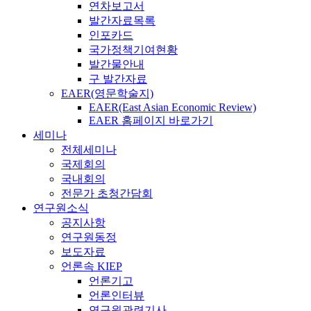
연차보고서
발간자료목록
인포카드
국가정책기여현황
발간물안내
구 발간자료
EAER(영문학술지)
EAER(East Asian Economic Review)
EAER 홈페이지 바로가기
세미나
전체세미나
국제회의
국내회의
전문가 초청간담회
연구원소식
공지사항
연구원동정
보도자료
언론속 KIEP
언론기고
언론인터뷰
연구원관련기사