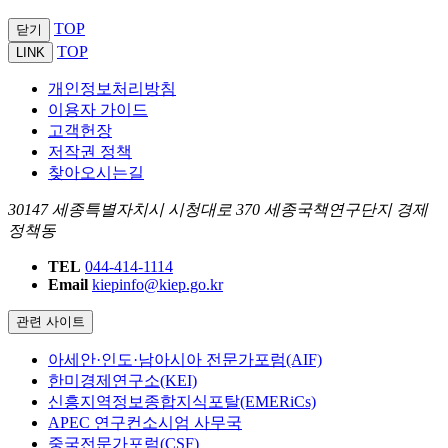
TOP
닫기
TOP
LINK
개인정보처리방침
이용자 가이드
고객헌장
저작권 정책
찾아오시는길
30147 세종특별자치시 시청대로 370 세종국책연구단지 경제
정책동
TEL
044-414-1114
Email
kiepinfo@kiep.go.kr
관련 사이트
아세안·인도·남아시아 전문가포럼(AIF)
한미경제연구소(KEI)
신흥지역정보종합지식포탈(EMERiCs)
APEC 연구컨소시엄 사무국
중국전문가포럼(CSF)