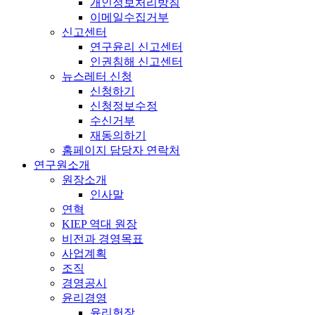
개인정보처리방침
이메일수집거부
신고센터
연구윤리 신고센터
인권침해 신고센터
뉴스레터 신청
신청하기
신청정보수정
수신거부
재동의하기
홈페이지 담당자 연락처
연구원소개
원장소개
인사말
연혁
KIEP 역대 원장
비전과 경영목표
사업계획
조직
경영공시
윤리경영
윤리헌장