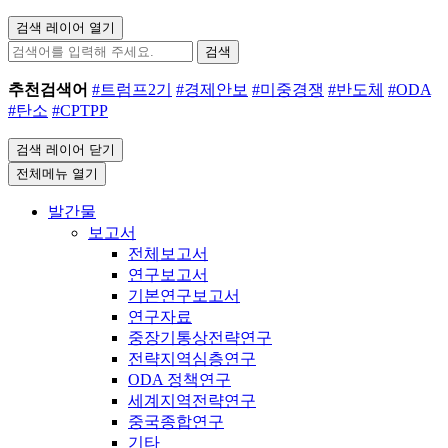
검색 레이어 열기
검색
추천검색어
#트럼프2기
#경제안보
#미중경쟁
#반도체
#ODA
#탄소
#CPTPP
검색 레이어 닫기
전체메뉴 열기
발간물
보고서
전체보고서
연구보고서
기본연구보고서
연구자료
중장기통상전략연구
전략지역심층연구
ODA 정책연구
세계지역전략연구
중국종합연구
기타