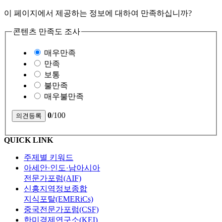
이 페이지에서 제공하는 정보에 대하여 만족하십니까?
콘텐츠 만족도 조사
매우만족
만족
보통
불만족
매우불만족
0
/100
QUICK LINK
주제별 키워드
아세안·인도·남아시아
전문가포럼(AIF)
신흥지역정보종합
지식포탈(EMERiCs)
중국전문가포럼(CSF)
한미경제연구소(KEI)