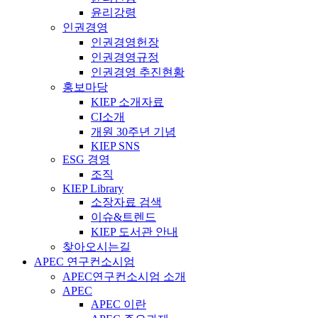
윤리강령
인권경영
인권경영헌장
인권경영규정
인권경영 추진현황
홍보마당
KIEP 소개자료
CI소개
개원 30주년 기념
KIEP SNS
ESG 경영
조직
KIEP Library
소장자료 검색
이슈&트렌드
KIEP 도서관 안내
찾아오시는길
APEC 연구컨소시엄
APEC연구컨소시엄 소개
APEC
APEC 이란