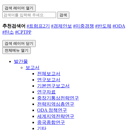
검색 레이어 열기
검색
추천검색어
#트럼프2기
#경제안보
#미중경쟁
#반도체
#ODA
#탄소
#CPTPP
검색 레이어 닫기
전체메뉴 열기
발간물
보고서
전체보고서
연구보고서
기본연구보고서
연구자료
중장기통상전략연구
전략지역심층연구
ODA 정책연구
세계지역전략연구
중국종합연구
기타