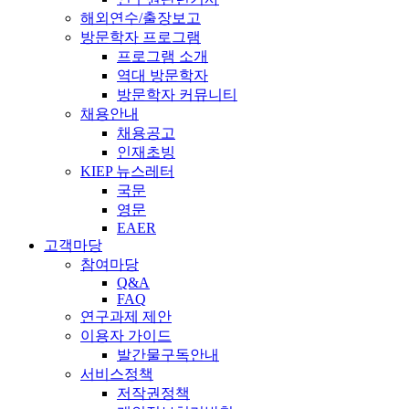
해외연수/출장보고
방문학자 프로그램
프로그램 소개
역대 방문학자
방문학자 커뮤니티
채용안내
채용공고
인재초빙
KIEP 뉴스레터
국문
영문
EAER
고객마당
참여마당
Q&A
FAQ
연구과제 제안
이용자 가이드
발간물구독안내
서비스정책
저작권정책