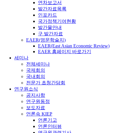
연차보고서
발간자료목록
인포카드
국가정책기여현황
발간물안내
구 발간자료
EAER(영문학술지)
EAER(East Asian Economic Review)
EAER 홈페이지 바로가기
세미나
전체세미나
국제회의
국내회의
전문가 초청간담회
연구원소식
공지사항
연구원동정
보도자료
언론속 KIEP
언론기고
언론인터뷰
연구원관련기사