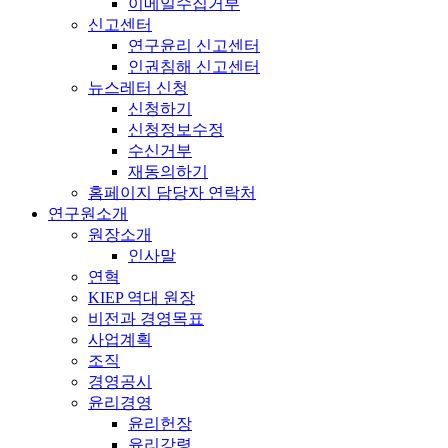
이메일수집거부
신고센터
연구윤리 신고센터
인권침해 신고센터
뉴스레터 신청
신청하기
신청정보수정
수신거부
재동의하기
홈페이지 담당자 연락처
연구원소개
원장소개
인사말
연혁
KIEP 역대 원장
비전과 경영목표
사업계획
조직
경영공시
윤리경영
윤리헌장
윤리강령