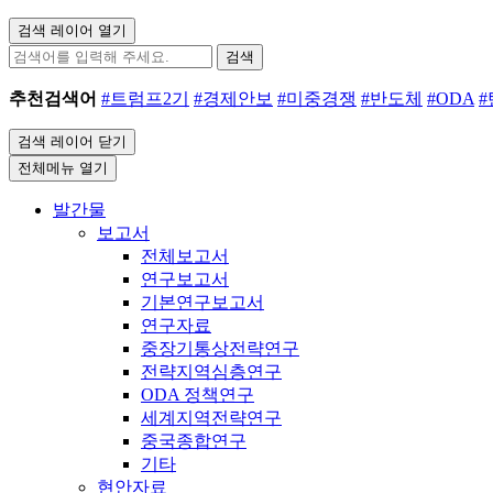
검색 레이어 열기
검색
추천검색어
#트럼프2기
#경제안보
#미중경쟁
#반도체
#ODA
검색 레이어 닫기
전체메뉴 열기
발간물
보고서
전체보고서
연구보고서
기본연구보고서
연구자료
중장기통상전략연구
전략지역심층연구
ODA 정책연구
세계지역전략연구
중국종합연구
기타
현안자료