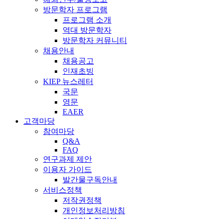
방문학자 프로그램
프로그램 소개
역대 방문학자
방문학자 커뮤니티
채용안내
채용공고
인재초빙
KIEP 뉴스레터
국문
영문
EAER
고객마당
참여마당
Q&A
FAQ
연구과제 제안
이용자 가이드
발간물구독안내
서비스정책
저작권정책
개인정보처리방침