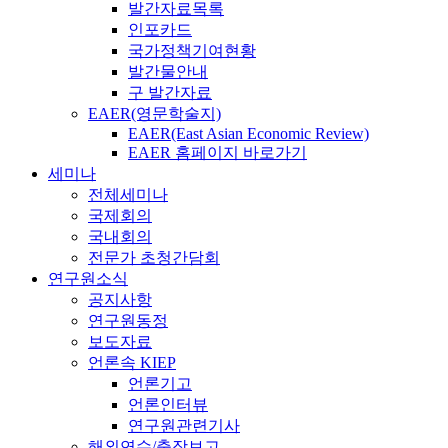
발간자료목록
인포카드
국가정책기여현황
발간물안내
구 발간자료
EAER(영문학술지)
EAER(East Asian Economic Review)
EAER 홈페이지 바로가기
세미나
전체세미나
국제회의
국내회의
전문가 초청간담회
연구원소식
공지사항
연구원동정
보도자료
언론속 KIEP
언론기고
언론인터뷰
연구원관련기사
해외연수/출장보고