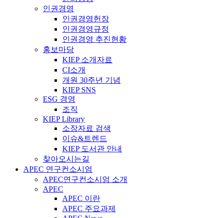
인권경영
인권경영헌장
인권경영규정
인권경영 추진현황
홍보마당
KIEP 소개자료
CI소개
개원 30주년 기념
KIEP SNS
ESG 경영
조직
KIEP Library
소장자료 검색
이슈&트렌드
KIEP 도서관 안내
찾아오시는길
APEC 연구컨소시엄
APEC연구컨소시엄 소개
APEC
APEC 이란
APEC 주요과제