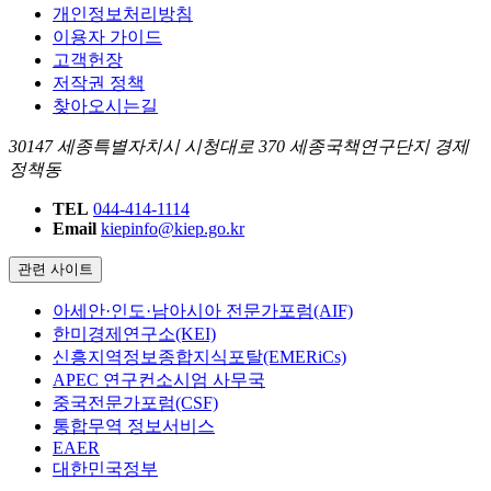
개인정보처리방침
이용자 가이드
고객헌장
저작권 정책
찾아오시는길
30147 세종특별자치시 시청대로 370 세종국책연구단지 경제
정책동
TEL
044-414-1114
Email
kiepinfo@kiep.go.kr
관련 사이트
아세안·인도·남아시아 전문가포럼(AIF)
한미경제연구소(KEI)
신흥지역정보종합지식포탈(EMERiCs)
APEC 연구컨소시엄 사무국
중국전문가포럼(CSF)
통합무역 정보서비스
EAER
대한민국정부