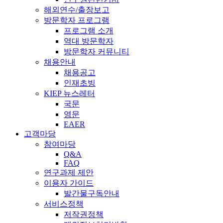
해외연수/출장보고
방문학자 프로그램
프로그램 소개
역대 방문학자
방문학자 커뮤니티
채용안내
채용공고
인재초빙
KIEP 뉴스레터
국문
영문
EAER
고객마당
참여마당
Q&A
FAQ
연구과제 제안
이용자 가이드
발간물구독안내
서비스정책
저작권정책