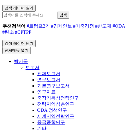
검색 레이어 열기
검색
추천검색어
#트럼프2기
#경제안보
#미중경쟁
#반도체
#ODA
#탄소
#CPTPP
검색 레이어 닫기
전체메뉴 열기
발간물
보고서
전체보고서
연구보고서
기본연구보고서
연구자료
중장기통상전략연구
전략지역심층연구
ODA 정책연구
세계지역전략연구
중국종합연구
기타