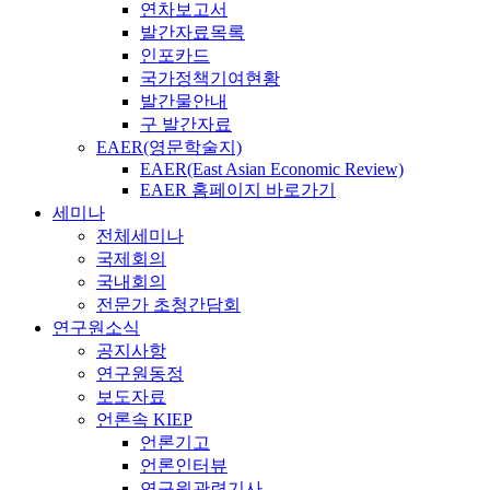
연차보고서
발간자료목록
인포카드
국가정책기여현황
발간물안내
구 발간자료
EAER(영문학술지)
EAER(East Asian Economic Review)
EAER 홈페이지 바로가기
세미나
전체세미나
국제회의
국내회의
전문가 초청간담회
연구원소식
공지사항
연구원동정
보도자료
언론속 KIEP
언론기고
언론인터뷰
연구원관련기사