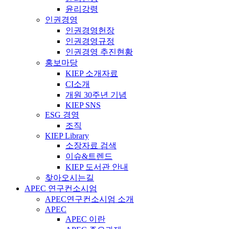
윤리강령
인권경영
인권경영헌장
인권경영규정
인권경영 추진현황
홍보마당
KIEP 소개자료
CI소개
개원 30주년 기념
KIEP SNS
ESG 경영
조직
KIEP Library
소장자료 검색
이슈&트렌드
KIEP 도서관 안내
찾아오시는길
APEC 연구컨소시엄
APEC연구컨소시엄 소개
APEC
APEC 이란