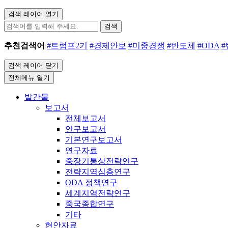
검색 레이어 열기
검색
추천검색어
#트럼프2기
#경제안보
#미중경쟁
#반도체
#ODA
검색 레이어 닫기
전체메뉴 열기
발간물
보고서
전체보고서
연구보고서
기본연구보고서
연구자료
중장기통상전략연구
전략지역심층연구
ODA 정책연구
세계지역전략연구
중국종합연구
기타
현안자료