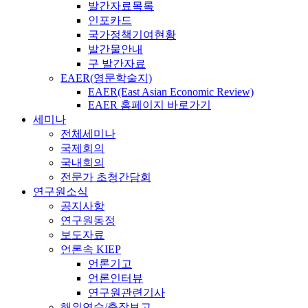
발간자료목록
인포카드
국가정책기여현황
발간물안내
구 발간자료
EAER(영문학술지)
EAER(East Asian Economic Review)
EAER 홈페이지 바로가기
세미나
전체세미나
국제회의
국내회의
전문가 초청간담회
연구원소식
공지사항
연구원동정
보도자료
언론속 KIEP
언론기고
언론인터뷰
연구원관련기사
해외연수/출장보고