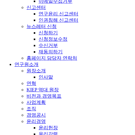
이메일수집거부
신고센터
연구윤리 신고센터
인권침해 신고센터
뉴스레터 신청
신청하기
신청정보수정
수신거부
재동의하기
홈페이지 담당자 연락처
연구원소개
원장소개
인사말
연혁
KIEP 역대 원장
비전과 경영목표
사업계획
조직
경영공시
윤리경영
윤리헌장
윤리강령