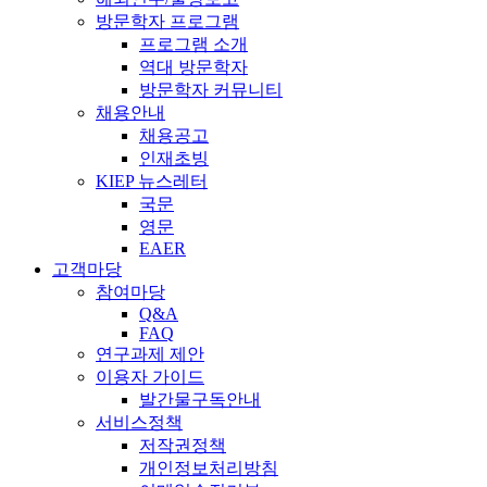
방문학자 프로그램
프로그램 소개
역대 방문학자
방문학자 커뮤니티
채용안내
채용공고
인재초빙
KIEP 뉴스레터
국문
영문
EAER
고객마당
참여마당
Q&A
FAQ
연구과제 제안
이용자 가이드
발간물구독안내
서비스정책
저작권정책
개인정보처리방침