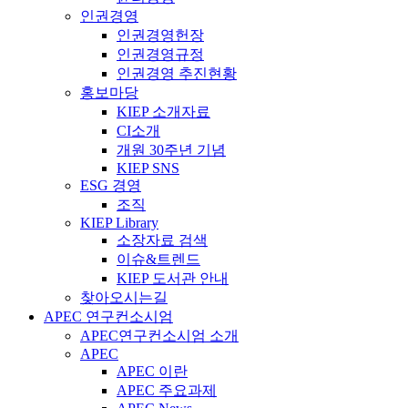
인권경영
인권경영헌장
인권경영규정
인권경영 추진현황
홍보마당
KIEP 소개자료
CI소개
개원 30주년 기념
KIEP SNS
ESG 경영
조직
KIEP Library
소장자료 검색
이슈&트렌드
KIEP 도서관 안내
찾아오시는길
APEC 연구컨소시엄
APEC연구컨소시엄 소개
APEC
APEC 이란
APEC 주요과제