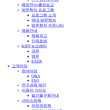
해외연수/출장보고
방문학자 프로그램
프로그램 소개
역대 방문학자
방문학자 커뮤니티
채용안내
채용공고
인재초빙
KIEP 뉴스레터
국문
영문
EAER
고객마당
참여마당
Q&A
FAQ
연구과제 제안
이용자 가이드
발간물구독안내
서비스정책
저작권정책