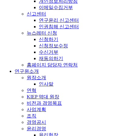
개인정보처리방침
이메일수집거부
신고센터
연구윤리 신고센터
인권침해 신고센터
뉴스레터 신청
신청하기
신청정보수정
수신거부
재동의하기
홈페이지 담당자 연락처
연구원소개
원장소개
인사말
연혁
KIEP 역대 원장
비전과 경영목표
사업계획
조직
경영공시
윤리경영
윤리헌장