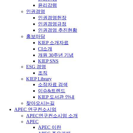
윤리강령
인권경영
인권경영헌장
인권경영규정
인권경영 추진현황
홍보마당
KIEP 소개자료
CI소개
개원 30주년 기념
KIEP SNS
ESG 경영
조직
KIEP Library
소장자료 검색
이슈&트렌드
KIEP 도서관 안내
찾아오시는길
APEC 연구컨소시엄
APEC연구컨소시엄 소개
APEC
APEC 이란