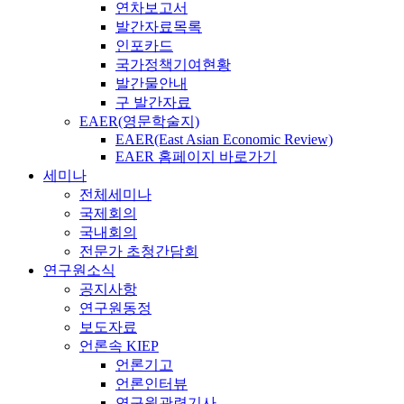
연차보고서
발간자료목록
인포카드
국가정책기여현황
발간물안내
구 발간자료
EAER(영문학술지)
EAER(East Asian Economic Review)
EAER 홈페이지 바로가기
세미나
전체세미나
국제회의
국내회의
전문가 초청간담회
연구원소식
공지사항
연구원동정
보도자료
언론속 KIEP
언론기고
언론인터뷰
연구원관련기사