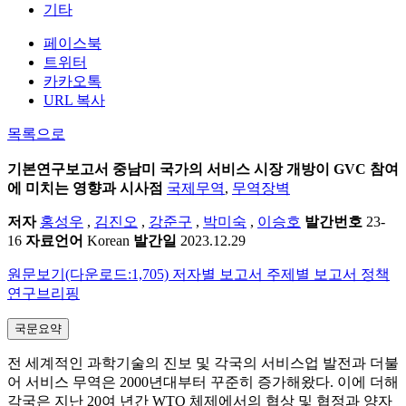
기타
페이스북
트위터
카카오톡
URL 복사
목록으로
기본연구보고서
중남미 국가의 서비스 시장 개방이 GVC 참여
에 미치는 영향과 시사점
국제무역
,
무역장벽
저자
홍성우
,
김진오
,
강준구
,
박미숙
,
이승호
발간번호
23-
16
자료언어
Korean
발간일
2023.12.29
원문보기(다운로드:1,705)
저자별 보고서
주제별 보고서
정책
연구브리핑
국문요약
전 세계적인 과학기술의 진보 및 각국의 서비스업 발전과 더불
어 서비스 무역은 2000년대부터 꾸준히 증가해왔다. 이에 더해
각국은 지난 20여 년간 WTO 체제에서의 협상 및 협정과 양자