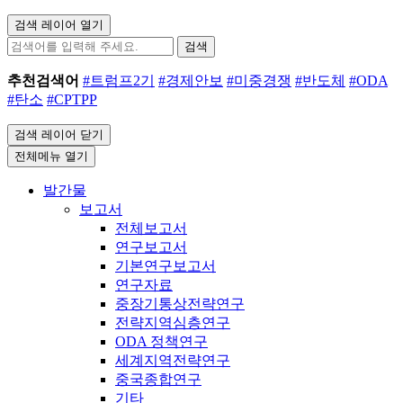
검색 레이어 열기
검색
추천검색어
#트럼프2기
#경제안보
#미중경쟁
#반도체
#ODA
#탄소
#CPTPP
검색 레이어 닫기
전체메뉴 열기
발간물
보고서
전체보고서
연구보고서
기본연구보고서
연구자료
중장기통상전략연구
전략지역심층연구
ODA 정책연구
세계지역전략연구
중국종합연구
기타