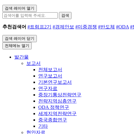
검색 레이어 열기
검색
추천검색어
#트럼프2기
#경제안보
#미중경쟁
#반도체
#ODA
검색 레이어 닫기
전체메뉴 열기
발간물
보고서
전체보고서
연구보고서
기본연구보고서
연구자료
중장기통상전략연구
전략지역심층연구
ODA 정책연구
세계지역전략연구
중국종합연구
기타
현안자료