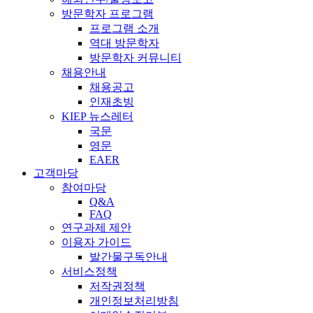
방문학자 프로그램
프로그램 소개
역대 방문학자
방문학자 커뮤니티
채용안내
채용공고
인재초빙
KIEP 뉴스레터
국문
영문
EAER
고객마당
참여마당
Q&A
FAQ
연구과제 제안
이용자 가이드
발간물구독안내
서비스정책
저작권정책
개인정보처리방침