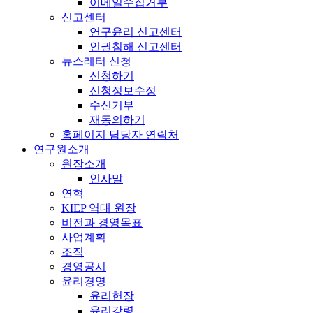
이메일수집거부
신고센터
연구윤리 신고센터
인권침해 신고센터
뉴스레터 신청
신청하기
신청정보수정
수신거부
재동의하기
홈페이지 담당자 연락처
연구원소개
원장소개
인사말
연혁
KIEP 역대 원장
비전과 경영목표
사업계획
조직
경영공시
윤리경영
윤리헌장
윤리강령