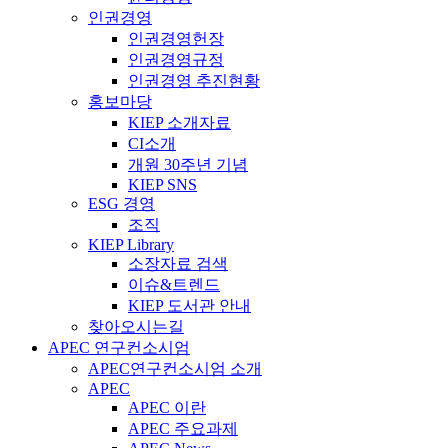
인권경영
인권경영헌장
인권경영규정
인권경영 추진현황
홍보마당
KIEP 소개자료
CI소개
개원 30주년 기념
KIEP SNS
ESG 경영
조직
KIEP Library
소장자료 검색
이슈&트렌드
KIEP 도서관 안내
찾아오시는길
APEC 연구컨소시엄
APEC연구컨소시엄 소개
APEC
APEC 이란
APEC 주요과제