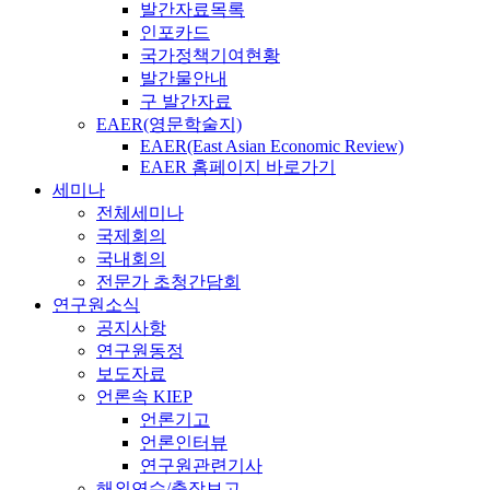
발간자료목록
인포카드
국가정책기여현황
발간물안내
구 발간자료
EAER(영문학술지)
EAER(East Asian Economic Review)
EAER 홈페이지 바로가기
세미나
전체세미나
국제회의
국내회의
전문가 초청간담회
연구원소식
공지사항
연구원동정
보도자료
언론속 KIEP
언론기고
언론인터뷰
연구원관련기사
해외연수/출장보고