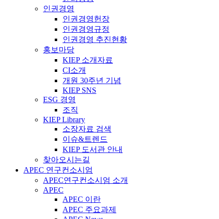
인권경영
인권경영헌장
인권경영규정
인권경영 추진현황
홍보마당
KIEP 소개자료
CI소개
개원 30주년 기념
KIEP SNS
ESG 경영
조직
KIEP Library
소장자료 검색
이슈&트렌드
KIEP 도서관 안내
찾아오시는길
APEC 연구컨소시엄
APEC연구컨소시엄 소개
APEC
APEC 이란
APEC 주요과제