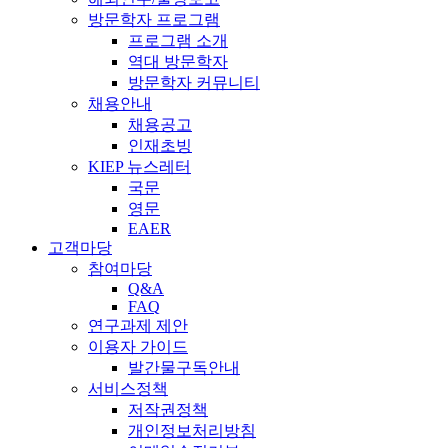
방문학자 프로그램
프로그램 소개
역대 방문학자
방문학자 커뮤니티
채용안내
채용공고
인재초빙
KIEP 뉴스레터
국문
영문
EAER
고객마당
참여마당
Q&A
FAQ
연구과제 제안
이용자 가이드
발간물구독안내
서비스정책
저작권정책
개인정보처리방침