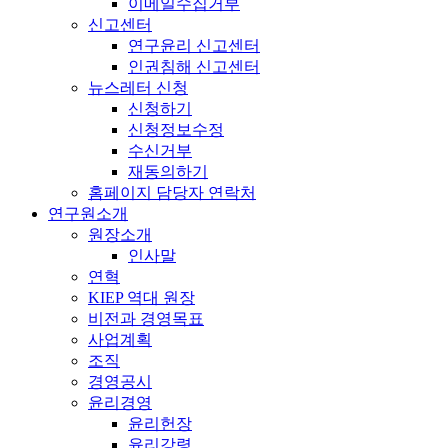
이메일수집거부
신고센터
연구윤리 신고센터
인권침해 신고센터
뉴스레터 신청
신청하기
신청정보수정
수신거부
재동의하기
홈페이지 담당자 연락처
연구원소개
원장소개
인사말
연혁
KIEP 역대 원장
비전과 경영목표
사업계획
조직
경영공시
윤리경영
윤리헌장
윤리강령