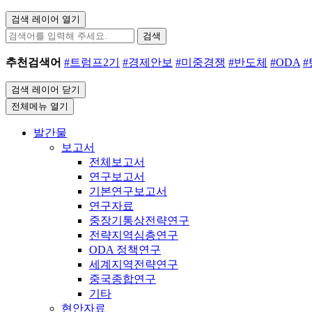
검색 레이어 열기
검색
추천검색어
#트럼프2기
#경제안보
#미중경쟁
#반도체
#ODA
검색 레이어 닫기
전체메뉴 열기
발간물
보고서
전체보고서
연구보고서
기본연구보고서
연구자료
중장기통상전략연구
전략지역심층연구
ODA 정책연구
세계지역전략연구
중국종합연구
기타
현안자료