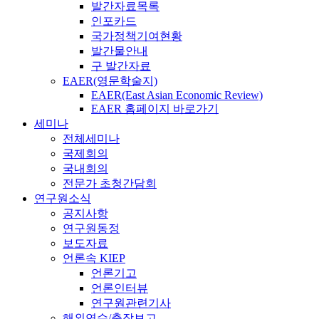
발간자료목록
인포카드
국가정책기여현황
발간물안내
구 발간자료
EAER(영문학술지)
EAER(East Asian Economic Review)
EAER 홈페이지 바로가기
세미나
전체세미나
국제회의
국내회의
전문가 초청간담회
연구원소식
공지사항
연구원동정
보도자료
언론속 KIEP
언론기고
언론인터뷰
연구원관련기사
해외연수/출장보고