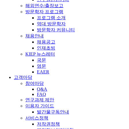
해외연수/출장보고
방문학자 프로그램
프로그램 소개
역대 방문학자
방문학자 커뮤니티
채용안내
채용공고
인재초빙
KIEP 뉴스레터
국문
영문
EAER
고객마당
참여마당
Q&A
FAQ
연구과제 제안
이용자 가이드
발간물구독안내
서비스정책
저작권정책