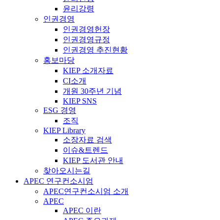
윤리강령
인권경영
인권경영헌장
인권경영규정
인권경영 추진현황
홍보마당
KIEP 소개자료
CI소개
개원 30주년 기념
KIEP SNS
ESG 경영
조직
KIEP Library
소장자료 검색
이슈&트렌드
KIEP 도서관 안내
찾아오시는길
APEC 연구컨소시엄
APEC연구컨소시엄 소개
APEC
APEC 이란