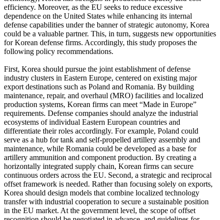
efficiency. Moreover, as the EU seeks to reduce excessive
dependence on the United States while enhancing its internal
defense capabilities under the banner of strategic autonomy, Korea
could be a valuable partner. This, in turn, suggests new opportunities
for Korean defense firms. Accordingly, this study proposes the
following policy recommendations.
First, Korea should pursue the joint establishment of defense
industry clusters in Eastern Europe, centered on existing major
export destinations such as Poland and Romania. By building
maintenance, repair, and overhaul (MRO) facilities and localized
production systems, Korean firms can meet “Made in Europe”
requirements. Defense companies should analyze the industrial
ecosystems of individual Eastern European countries and
differentiate their roles accordingly. For example, Poland could
serve as a hub for tank and self-propelled artillery assembly and
maintenance, while Romania could be developed as a base for
artillery ammunition and component production. By creating a
horizontally integrated supply chain, Korean firms can secure
continuous orders across the EU. Second, a strategic and reciprocal
offset framework is needed. Rather than focusing solely on exports,
Korea should design models that combine localized technology
transfer with industrial cooperation to secure a sustainable position
in the EU market. At the government level, the scope of offset
recognition should be negotiated in advance, and guidelines for