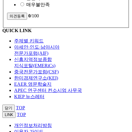
매우불만족
0
/100
QUICK LINK
주제별 키워드
아세안·인도·남아시아
전문가포럼(AIF)
신흥지역정보종합
지식포탈(EMERiCs)
중국전문가포럼(CSF)
한미경제연구소(KEI)
EAER 영문학술지
APEC 연구센터 컨소시엄 사무국
KIEP 뉴스레터
TOP
닫기
TOP
LINK
개인정보처리방침
이용자 가이드