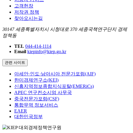
고객헌장
저작권 정책
찾아오시는길
30147 세종특별자치시 시청대로 370 세종국책연구단지 경제
정책동
TEL
044-414-1114
Email
kiepinfo@kiep.go.kr
관련 사이트
아세안·인도·남아시아 전문가포럼(AIF)
한미경제연구소(KEI)
신흥지역정보종합지식포탈(EMERiCs)
APEC 연구컨소시엄 사무국
중국전문가포럼(CSF)
통합무역 정보서비스
EAER
대한민국정부