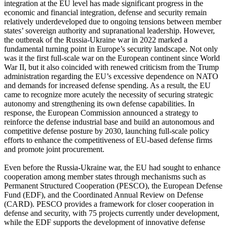
integration at the EU level has made significant progress in the
economic and financial integration, defense and security remain
relatively underdeveloped due to ongoing tensions between member
states’ sovereign authority and supranational leadership. However,
the outbreak of the Russia-Ukraine war in 2022 marked a
fundamental turning point in Europe’s security landscape. Not only
was it the first full-scale war on the European continent since World
War II, but it also coincided with renewed criticism from the Trump
administration regarding the EU’s excessive dependence on NATO
and demands for increased defense spending. As a result, the EU
came to recognize more acutely the necessity of securing strategic
autonomy and strengthening its own defense capabilities. In
response, the European Commission announced a strategy to
reinforce the defense industrial base and build an autonomous and
competitive defense posture by 2030, launching full-scale policy
efforts to enhance the competitiveness of EU-based defense firms
and promote joint procurement.
Even before the Russia-Ukraine war, the EU had sought to enhance
cooperation among member states through mechanisms such as
Permanent Structured Cooperation (PESCO), the European Defense
Fund (EDF), and the Coordinated Annual Review on Defense
(CARD). PESCO provides a framework for closer cooperation in
defense and security, with 75 projects currently under development,
while the EDF supports the development of innovative defense