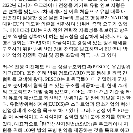
2022년 러시아-우크라이나 전쟁을 계기로 유럽 안보 지형은
큰 변화를 맞는다. 2차 세계대전 이후 처음으로 유럽 대륙 내
전면전이 발생한 것은 물론 미국의 트럼프 행정부가 NATO에
대한 EU의 과도한 의존을 비판하며 방위비 증액 요구가 있었
다. 이에 따라 EU는 자체적인 전략적 자율성을 확보하고 방위
안보 역량을 강화해야 하는 필요성을 절감하게 되었다. EU 집
행위원회는 2030년까지 자율적이고 경쟁력 있는 방위태세를
구축하기 위한 방위산업 강화 전략을 발표하면서 EU 역내 방
산기업의 경쟁력 강화 및 공동 조달에 적극 나서고 있다.
러-우 전쟁 이전에도 EU는 상설구조화협력(PESCO), 유럽방위
기금(EDF), 조정 연례 방위 검토(CARD) 등을 통해 회원국 간
협력을 모색해 왔다. PESCO는 회원국들이 더 긴밀하게 군사
안보 분야에서 협력할 수 있는 구조를 제공하는데, 현재 75개
의 프로젝트가 개발 중에 있으며, EDF는 2021~27년 기간 중 80
억 유로의 예산으로 혁신적인 방위기술 및 장비 개발을 지원한
다. 유럽방위혁신계획(EUDIS)은 스타트업과 중소기업의 혁신
산업생태계 조성을 목표로 하고 있다. 그러나 전쟁 이후 EU는
좀 더 적극적이고 즉각적이며 강력한 방위 분야 조치를 취하고
있다. 대표적으로 ｢탄약생산지원법(ASAP)｣은 우크라이나 지
원을 위해 100만 발의 포병 탄약을 제공하는 것을 목표로 하고