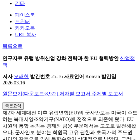
기타
페이스북
트위터
카카오톡
URL 복사
목록으로
연구자료
유럽 방위산업 강화 전략과 한-EU 협력방안
산업정
책
저자
오태현
발간번호
25-16
자료언어
Korean
발간일
2026.03.16
원문보기(다운로드:8,972)
저자별 보고서
주제별 보고서
국문요약
제2차 세계대전 이후 유럽연합(EU)의 군사안보는 미국이 주도
하는 북대서양조약기구(NATO)에 전적으로 의존해 왔다. EU
차원의 통합 논의는 경제와 금융 부문에서는 고도로 발전해왔
으나, 군사안보 분야는 회원국 고유 권한과 초국가적 주도권
사이의 갈등으로 인해 통합수준이 상대적으로 낮았다. 그러나