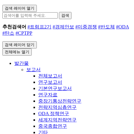
검색 레이어 열기
검색
추천검색어
#트럼프2기
#경제안보
#미중경쟁
#반도체
#ODA
#탄소
#CPTPP
검색 레이어 닫기
전체메뉴 열기
발간물
보고서
전체보고서
연구보고서
기본연구보고서
연구자료
중장기통상전략연구
전략지역심층연구
ODA 정책연구
세계지역전략연구
중국종합연구
기타