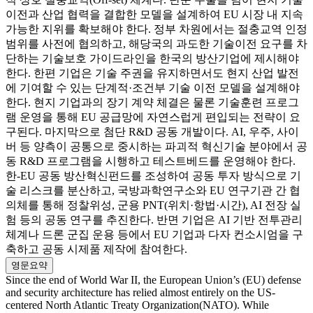
이전과 산업 협력을 결합한 모델을 설계하여 EU 시장 내 지속
가능한 지위를 확보해야 한다. 정부 차원에서는 절충교역 인정
범위를 사전에 협의하고, 해당국의 과도한 기술이전 요구를 차
단하는 기술보호 가이드라인을 한국의 방산기업에 제시해야
한다. 한편 기업은 기술 주권을 유지하면서도 현지 산업 발전
에 기여할 수 있는 단계적·조건부 기술 이전 모델을 설계해야
한다. 현지 기업과의 장기 계약 체결은 물론 기술훈련 프로그
램 운영을 통해 EU 공급망에 자연스럽게 편입되는 전략이 요
구된다. 마지막으로 첨단 R&D 공동 개발이다. AI, 우주, 사이
버 등 양측이 공통으로 중시하는 파괴적 혁신기술 분야에서 공
동 R&D 프로그램을 시행하고 테스트베드를 운영해야 한다.
한-EU 공동 방산혁신펀드를 조성하여 공동 투자 방식으로 기
술 리스크를 분산하고, 국방과학연구소와 EU 연구기관 간 협
의체를 통해 정찰위성, 군용 PNT(위치·항법·시간), AI 전장 실
험 등의 공동 연구를 추진한다. 반면 기업은 AI 기반 전투관리
체계나 드론 군집 운용 등에서 EU 기업과 다자 컨소시엄을 구
축하고 공동 시제품 제작에 참여한다.
영문요약
Since the end of World War II, the European Union’s (EU) defense
and security architecture has relied almost entirely on the US-
centered North Atlantic Treaty Organization(NATO). While