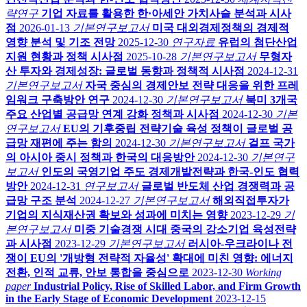
략연구
기업 자료를 활용한 한·아세안 가치사슬 분석과 시사
점
2026-01-13
기본연구보고서
미국 대외경제정책의 경제적
영향 분석 및 기조 전망
2025-12-30
연구자료
유럽의 첨단산업
지원 현황과 정책 시사점
2025-10-28
기본연구보고서
무형자
산 투자와 경제성장: 글로벌 동향과 정책적 시사점
2024-12-31
기본연구보고서
자국 중심의 경제안보 전략 대응을 위한 프레
임워크 구축방안 연구
2024-12-30
기본연구보고서
북미 3개국
주요 산업별 공급망 연계 강화 정책과 시사점
2024-12-30
기본
연구보고서
EU의 기후중립 전략기술 육성 정책이 글로벌 공
급망 재편에 주는 함의
2024-12-30
기본연구보고서
걸프 국가
의 아시아 중시 정책과 한국의 대응방안
2024-12-30
기본연구
보고서
인도의 국영기업 주도 경제개발전략과 한국-인도 협력
방안
2024-12-31
연구보고서
글로벌 반도체 산업 경쟁력과 공
급망 구조 분석
2024-12-27
기본연구보고서
해외직접투자가
기업의 지식재산권 확보와 성과에 미치는 영향
2023-12-29
기
본연구보고서
미중 기술경쟁 시대 중국의 강소기업 육성전략
과 시사점
2023-12-29
기본연구보고서
러시아-우크라이나 전
쟁이 EU의 '개방형 전략적 자율성' 확대에 미친 영향: 에너지
전환, 인적 교류, 안보 통합을 중심으로
2023-12-30
Working
paper
Industrial Policy, Rise of Skilled Labor, and Firm Growth
in the Early Stage of Economic Development
2023-12-15