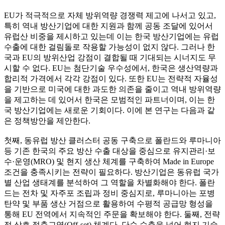
EU가 적극적으로 자체 방위역량 경쟁력 제고에 나서고 있고,
특히 역내 방산기업에 대한 지원과 함께 공동 조달에 있어서
유럽산 비중을 제시하고 있는데 이는 한국 방산기업에는 유럽
수출에 대한 걸림돌로 작용할 가능성이 없지 않다. 그러나 한
국과 EU의 방위산업 강점이 결합될 때 기대되는 시너지도 무
시할 수 없다. EU는 첨단기술 우수성에서, 한국은 생산역량과
합리적 가격에서 각각 강점이 있다. 또한 EU는 전략적 자율성
을 기반으로 미국에 대한 과도한 의존을 줄이고 역내 방위역량
을 제고하는 데 있어서 한국은 모범적인 파트너이며, 이는 한
국 방산기업에는 새로운 기회이다. 이에 본 연구는 다음과 같
은 정책방안을 제안한다.
첫째, 동유럽 방산 클러스터 공동 구축으로 폴란드와 루마니아
등 기존 한국의 주요 방산 수출 대상을 중심으로 유지관리·보
수·운영(MRO) 및 현지 생산 체계를 구축하여 Made in Europe
조건을 충족시키는 전략이 필요하다. 방산기업은 동유럽 국가
별 산업 생태계를 분석하여 그 역할을 차별화해야 한다. 폴란
드는 전차 및 자주포 조립과 정비 중심지로, 루마니아는 포병
탄약 및 부품 생산 거점으로 활용하여 수평적 공급망 형성을
통해 EU 전역에서 지속적인 주문을 확보해야 한다. 둘째, 전략
적 상호 절충교역(Off-set) 체계다. 단순 수출을 넘어 현지 기술