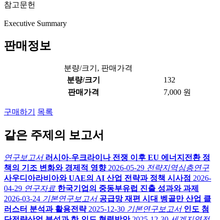
참고문헌
Executive Summary
판매정보
분량/크기, 판매가격
분량/크기
132
판매가격
7,000 원
구매하기
목록
같은 주제의 보고서
연구보고서
러시아-우크라이나 전쟁 이후 EU 에너지전환 정
책의 기조 변화와 경제적 영향
2026-05-29
전략지역심층연구
사우디아라비아와 UAE의 AI 산업 전략과 정책 시사점
2026-
04-29
연구자료
한국기업의 중동부유럽 진출 성과와 과제
2026-03-24
기본연구보고서
공급망 재편 시대 벵골만 산업 클
러스터 분석과 활용전략
2025-12-30
기본연구보고서
인도 첨
단전략산업 분석과 한-인도 협력방안
2025-12-30
세계지역전