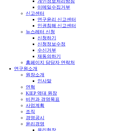
개인정보처리방침
이메일수집거부
신고센터
연구윤리 신고센터
인권침해 신고센터
뉴스레터 신청
신청하기
신청정보수정
수신거부
재동의하기
홈페이지 담당자 연락처
연구원소개
원장소개
인사말
연혁
KIEP 역대 원장
비전과 경영목표
사업계획
조직
경영공시
윤리경영
윤리헌장