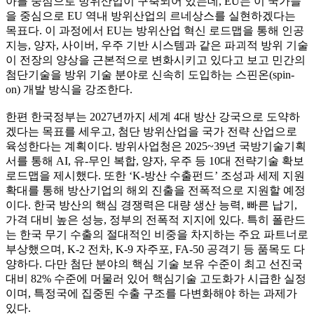
아를 중심으로 방위산업이 구축되어 있는데, EU는 이 국가들
을 중심으로 EU 역내 방위산업의 르네상스를 실현하겠다는
목표다. 이 과정에서 EU는 방위산업 혁신 로드맵을 통해 인공
지능, 양자, 사이버, 우주 기반 시스템과 같은 파괴적 방위 기술
이 전장의 양상을 근본적으로 변화시키고 있다고 보고 민간의
첨단기술을 방위 기술 분야로 신속히 도입하는 스핀온(spin-
on) 개발 방식을 강조한다.
한편 한국정부는 2027년까지 세계 4대 방산 강국으로 도약하
겠다는 목표를 세우고, 첨단 방위산업을 국가 전략 산업으로
육성한다는 계획이다. 방위사업청은 2025~39년 국방기술기획
서를 통해 AI, 유-무인 복합, 양자, 우주 등 10대 전략기술 확보
로드맵을 제시했다. 또한 ‘K-방산 수출펀드’ 조성과 세제 지원
확대를 통해 방산기업의 해외 진출을 전폭적으로 지원할 예정
이다. 한국 방산의 핵심 경쟁력은 대량 생산 능력, 빠른 납기,
가격 대비 높은 성능, 정부의 전폭적 지지에 있다. 특히 폴란드
는 한국 무기 수출의 절대적인 비중을 차지하는 주요 파트너로
부상했으며, K-2 전차, K-9 자주포, FA-50 공격기 등 품목도 다
양하다. 다만 첨단 분야의 핵심 기술 보유 수준이 최고 선진국
대비 82% 수준에 머물러 있어 핵심기술 고도화가 시급한 실정
이며, 특정국에 집중된 수출 구조를 다변화해야 하는 과제가
있다.