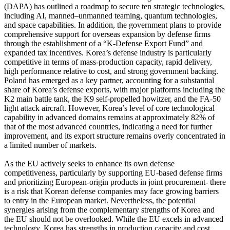
(DAPA) has outlined a roadmap to secure ten strategic technologies,
including AI, manned–unmanned teaming, quantum technologies,
and space capabilities. In addition, the government plans to provide
comprehensive support for overseas expansion by defense firms
through the establishment of a “K-Defense Export Fund” and
expanded tax incentives. Korea’s defense industry is particularly
competitive in terms of mass-production capacity, rapid delivery,
high performance relative to cost, and strong government backing.
Poland has emerged as a key partner, accounting for a substantial
share of Korea’s defense exports, with major platforms including the
K2 main battle tank, the K9 self-propelled howitzer, and the FA-50
light attack aircraft. However, Korea’s level of core technological
capability in advanced domains remains at approximately 82% of
that of the most advanced countries, indicating a need for further
improvement, and its export structure remains overly concentrated in
a limited number of markets.
As the EU actively seeks to enhance its own defense
competitiveness, particularly by supporting EU-based defense firms
and prioritizing European-origin products in joint procurement- there
is a risk that Korean defense companies may face growing barriers
to entry in the European market. Nevertheless, the potential
synergies arising from the complementary strengths of Korea and
the EU should not be overlooked. While the EU excels in advanced
technology, Korea has strengths in production capacity and cost