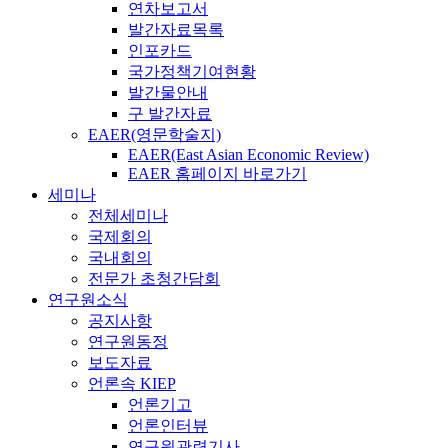
연차보고서
발간자료목록
인포카드
국가정책기여현황
발간물안내
구 발간자료
EAER(영문학술지)
EAER(East Asian Economic Review)
EAER 홈페이지 바로가기
세미나
전체세미나
국제회의
국내회의
전문가 초청간담회
연구원소식
공지사항
연구원동정
보도자료
언론속 KIEP
언론기고
언론인터뷰
연구원관련기사