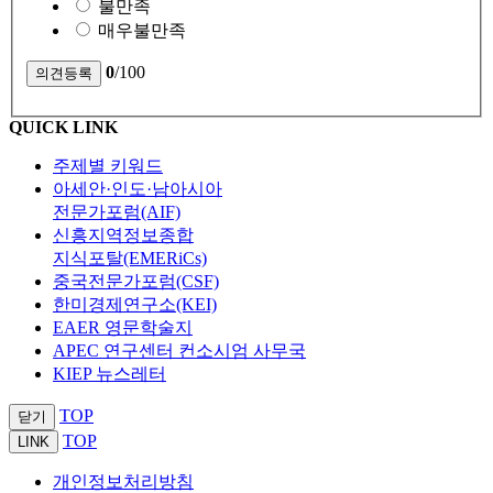
불만족
매우불만족
0
/100
QUICK LINK
주제별 키워드
아세안·인도·남아시아
전문가포럼(AIF)
신흥지역정보종합
지식포탈(EMERiCs)
중국전문가포럼(CSF)
한미경제연구소(KEI)
EAER 영문학술지
APEC 연구센터 컨소시엄 사무국
KIEP 뉴스레터
TOP
닫기
TOP
LINK
개인정보처리방침