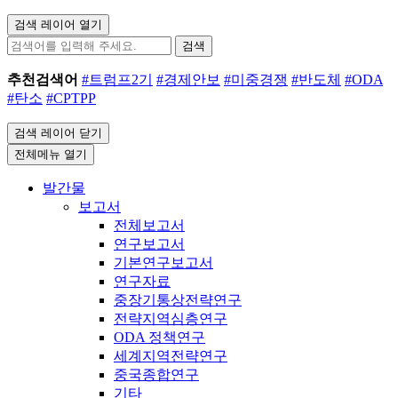
검색 레이어 열기
검색
추천검색어
#트럼프2기
#경제안보
#미중경쟁
#반도체
#ODA
#탄소
#CPTPP
검색 레이어 닫기
전체메뉴 열기
발간물
보고서
전체보고서
연구보고서
기본연구보고서
연구자료
중장기통상전략연구
전략지역심층연구
ODA 정책연구
세계지역전략연구
중국종합연구
기타