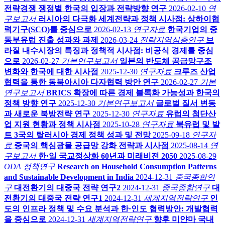
전략경쟁 쟁점별 한국의 입장과 전략방향 연구
2026-02-10
연
구보고서
러시아의 다극화 세계전략과 정책 시사점: 상하이협
력기구(SCO)를 중심으로
2026-02-13
연구자료
한국기업의 중
동부유럽 진출 성과와 과제
2026-03-24
전략지역심층연구
브
라질 내수시장의 특징과 정책적 시사점: 비공식 경제를 중심
으로
2026-02-27
기본연구보고서
일본의 반도체 공급망구조
변화와 한국에 대한 시사점
2025-12-30
연구자료
크루즈 산업
협력을 통한 동북아시아 다자협력 방안 연구
2026-02-27
기본
연구보고서
BRICS 확장에 따른 경제 블록화 가능성과 한국의
정책 방향 연구
2025-12-30
기본연구보고서
글로벌 질서 변동
과 새로운 북방전략 연구
2025-12-30
연구자료
유럽의 첨단산
업 지원 현황과 정책 시사점
2025-10-28
연구자료
북유럽 및 발
트 3국의 탈러시아 경제 정책 성과 및 전망
2025-09-18
연구자
료
중국의 핵심광물 공급망 강화 전략과 시사점
2025-08-14
연
구보고서
한·일 국교정상화 60년과 미래비전 2050
2025-08-29
ODA 정책연구
Research on Household Consumption Patterns
and Sustainable Development in India
2024-12-31
중국종합연
구
대전환기의 대중국 전략 연구2
2024-12-31
중국종합연구
대
전환기의 대중국 전략 연구1
2024-12-31
세계지역전략연구
인
도의 인프라 정책 및 수요 분석과 한·인도 협력방안: 개발협력
을 중심으로
2024-12-31
세계지역전략연구
향후 미얀마 국내