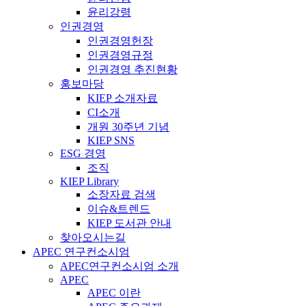
윤리강령
인권경영
인권경영헌장
인권경영규정
인권경영 추진현황
홍보마당
KIEP 소개자료
CI소개
개원 30주년 기념
KIEP SNS
ESG 경영
조직
KIEP Library
소장자료 검색
이슈&트렌드
KIEP 도서관 안내
찾아오시는길
APEC 연구컨소시엄
APEC연구컨소시엄 소개
APEC
APEC 이란