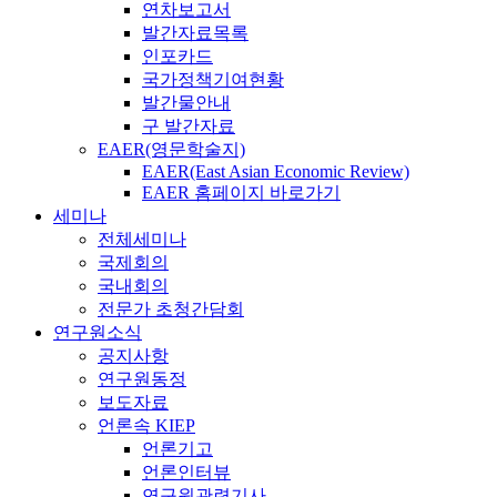
연차보고서
발간자료목록
인포카드
국가정책기여현황
발간물안내
구 발간자료
EAER(영문학술지)
EAER(East Asian Economic Review)
EAER 홈페이지 바로가기
세미나
전체세미나
국제회의
국내회의
전문가 초청간담회
연구원소식
공지사항
연구원동정
보도자료
언론속 KIEP
언론기고
언론인터뷰
연구원관련기사