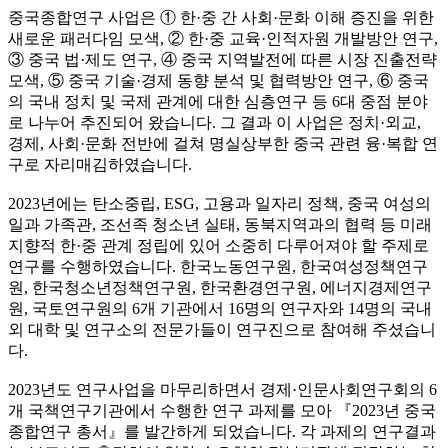
중국종합연구 사업은 ① 한·중 간 사회·문화 이해 증진을 위한
새로운 패러다임 모색, ② 한·중 교육·인적자원 개발방안 연구,
③ 중국 법·제도 연구, ④ 중국 지역발전에 따른 시장 진출전략
모색, ⑤ 중국 기술·경제 동향 분석 및 협력방안 연구, ⑥ 중국
의 국내 정치 및 국제 관계에 대한 심층연구 등 6대 중점 분야
로 나누어 추진되어 왔습니다. 그 결과 이 사업은 정치·외교,
경제, 사회·문화 전반에 걸쳐 명실상부한 중국 관련 융·복합 연
구로 자리매김하였습니다.
2023년에는 탄소중립, ESG, 고용과 일자리 정책, 중국 여성의
일과 가족관, 조선족 청소년 실태, 동북지역과의 협력 등 미래
지향적 한·중 관계 정립에 있어 소중히 다루어져야 할 주제로
연구를 수행하였습니다. 한국노동연구원, 한국여성정책연구
원, 한국청소년정책연구원, 한국환경연구원, 에너지경제연구
원, 국토연구원의 6개 기관에서 16명의 연구자와 14명의 국내
외 대학 및 연구소의 전문가들이 연구진으로 참여해 주셨습니
다.
2023년도 연구사업을 마무리하면서 경제·인문사회연구회의 6
개 국책연구기관에서 수행한 연구 과제를 모아 『2023년 중국
종합연구 총서』를 발간하게 되었습니다. 각 과제의 연구결과