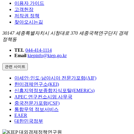
이용자 가이드
고객헌장
저작권 정책
찾아오시는길
30147 세종특별자치시 시청대로 370 세종국책연구단지 경제
정책동
TEL
044-414-1114
Email
kiepinfo@kiep.go.kr
관련 사이트
아세안·인도·남아시아 전문가포럼(AIF)
한미경제연구소(KEI)
신흥지역정보종합지식포탈(EMERiCs)
APEC 연구컨소시엄 사무국
중국전문가포럼(CSF)
통합무역 정보서비스
EAER
대한민국정부