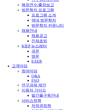
해외연수/출장보고
방문학자 프로그램
프로그램 소개
역대 방문학자
방문학자 커뮤니티
채용안내
채용공고
인재초빙
KIEP 뉴스레터
국문
영문
EAER
고객마당
참여마당
Q&A
FAQ
연구과제 제안
이용자 가이드
발간물구독안내
서비스정책
저작권정책