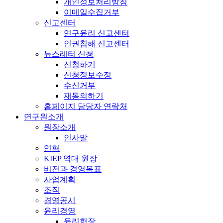
개인정보처리방침
이메일수집거부
신고센터
연구윤리 신고센터
인권침해 신고센터
뉴스레터 신청
신청하기
신청정보수정
수신거부
재동의하기
홈페이지 담당자 연락처
연구원소개
원장소개
인사말
연혁
KIEP 역대 원장
비전과 경영목표
사업계획
조직
경영공시
윤리경영
윤리헌장