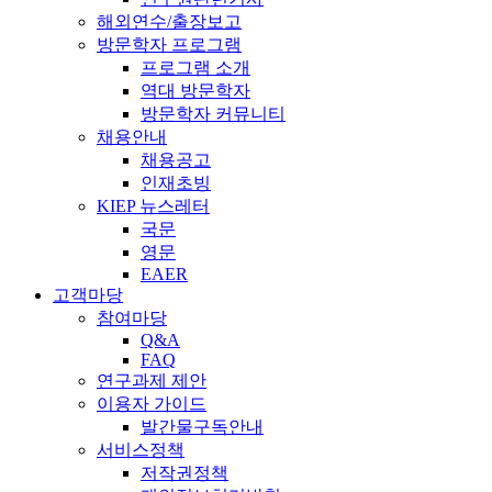
해외연수/출장보고
방문학자 프로그램
프로그램 소개
역대 방문학자
방문학자 커뮤니티
채용안내
채용공고
인재초빙
KIEP 뉴스레터
국문
영문
EAER
고객마당
참여마당
Q&A
FAQ
연구과제 제안
이용자 가이드
발간물구독안내
서비스정책
저작권정책