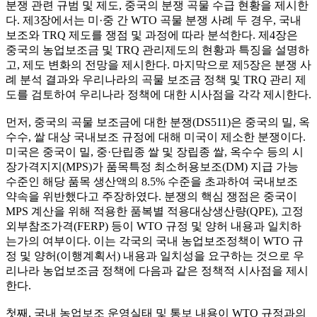
분쟁 관련 규범 및 제도, 중국의 분쟁 곡물 수급 현황을 제시한
다. 제3장에서는 미·중 간 WTO 곡물 분쟁 사례 두 경우, 국내
보조와 TRQ 제도를 쟁점 및 과정에 따라 분석한다. 제4장은
중국의 농업보조금 및 TRQ 관리제도의 현황과 특징을 설명하
고, 제도 변화의 전망을 제시한다. 마지막으로 제5장은 분쟁 사
례 분석 결과와 우리나라의 곡물 보조금 정책 및 TRQ 관리 제
도를 검토하여 우리나라 정책에 대한 시사점을 각각 제시한다.
먼저, 중국의 곡물 보조금에 대한 분쟁(DS511)은 중국의 밀, 옥
수수, 쌀 대상 국내보조 규정에 대해 미국이 제소한 분쟁이다.
미국은 중국이 밀, 중·단립종 쌀 및 장립종 쌀, 옥수수 등의 시
장가격지지(MPS)가 품목특정 최소허용보조(DM) 지급 가능
수준인 해당 품목 생산액의 8.5% 수준을 초과하여 국내보조
약속을 위반했다고 주장하였다. 분쟁의 핵심 쟁점은 중국이
MPS 계산을 위해 적용한 품복별 적용대상생산량(QPE), 고정
외부참조가격(FERP) 등이 WTO 규정 및 양허 내용과 일치하
는가의 여부이다. 이는 각국의 국내 농업보조정책이 WTO 규
정 및 양허(이행계획서) 내용과 일치성을 요구하는 것으로 우
리나라 농업보조금 정책에 다음과 같은 정책적 시사점을 제시
한다.
첫째, 국내 농업보조 운영실태 및 통보 내용이 WTO 규정과의