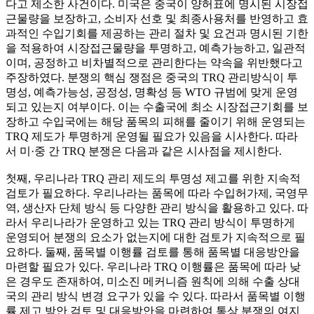
다고 제소한 사건이다. 미국은 중국이 양허표에 명시된 시장접
근물량을 보장하고, 소비자 선호 및 최종사용처를 반영하고 효
과적인 수입기회를 제공하는 관리 절차 및 요건과 명시된 기한
을 적용하여 시장접근물량을 투명하고, 예측가능하고, 일관적
이며, 공정하고 비차별적으로 관리한다는 약속을 위반했다고
주장하였다. 분쟁의 핵심 쟁점은 중국의 TRQ 관리방식이 투
명성, 예측가능성, 공정성, 명확성 등 WTO 규범에 맞게 운영
되고 있는지 여부이다. 이는 수출국에 최소 시장접근기회를 보
장하고 수입국에는 해당 품목의 피해를 줄이기 위해 운영되는
TRQ 제도가 투명하게 운영될 필요가 있음을 시사한다. 따라
서 미·중 간 TRQ 분쟁은 다음과 같은 시사점을 제시한다.
첫째, 우리나라 TRQ 관리 제도의 투명성 제고를 위한 지속적
검토가 필요하다. 우리나라는 품목에 따라 수입허가제, 국영무
역, 생산자 단체 방식 등 다양한 관리 방식을 활용하고 있다. 따
라서 우리나라가 운영하고 있는 TRQ 관리 방식이 투명하게
운영되어 분쟁의 요소가 없는지에 대한 검토가 지속적으로 필
요하다. 둘째, 품목별 이행률 검토를 통해 품목별 대응방안을
마련할 필요가 있다. 우리나라 TRQ 이행률은 품목에 따라 낮
은 경우도 존재하여, 미소진 메커니즘 원칙에 의해 수출 상대
국의 관리 방식 변경 요구가 있을 수 있다. 따라서 품목별 이행
률 제고 방안 검토 및 대응방안을 마련하여 통상 분쟁의 여지