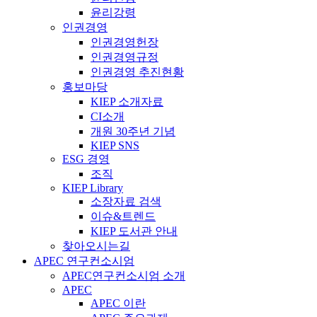
윤리강령
인권경영
인권경영헌장
인권경영규정
인권경영 추진현황
홍보마당
KIEP 소개자료
CI소개
개원 30주년 기념
KIEP SNS
ESG 경영
조직
KIEP Library
소장자료 검색
이슈&트렌드
KIEP 도서관 안내
찾아오시는길
APEC 연구컨소시엄
APEC연구컨소시엄 소개
APEC
APEC 이란