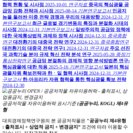
협력 현황 및 시사점
2025-10-01
연구자료
중국의 핵심광물 공
급망 강화 전략과 시사점
2025-08-14
기본연구보고서
인공지
능을 둘러싼 미중 전략 경쟁과 우리의 대응방향
2024-12-31
기
본연구보고서
최근 글로벌 경기변동의 특징과 분절화 시대의
시사점
2024-12-31
기본연구보고서
일방주의적 공급망 정책에
대한 국제통상법적 과제와 정책 시사점
2024-12-31
중국종합
연구
대전환기의 대중국 전략 연구2
2024-12-31
중국종합연구
대전환기의 대중국 전략 연구1
2024-12-31
연구자료
주요 선진
국 과학기술 분야 규제 혁신 전략 분석 연구
2025-05-28
중장기
통상전략연구
공급망 분절화의 경제적 영향 분석방법론 연구:
핵심광물에 대한 적용
2025-5-16
기본연구보고서
일본의 핵심
광물자원 확보전략과 한ㆍ일 협력 시사점
2024-12-31
기본연
구보고서
한-아프리카 자원 협력을 통한 핵심광물 확보 전략
2024-12-30
공공저작물 자유이용허락 표시기준
(공공누리, KOGL) 제4유
형
대외경제정책연구원의 본 공공저작물은
"공공누리 제4유형
: 출처표시 + 상업적 금지 + 변경금지”
조건에 따라 이용할 수