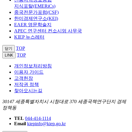
지식포탈(EMERiCs)
중국전문가포럼(CSF)
한미경제연구소(KEI)
EAER 영문학술지
APEC 연구센터 컨소시엄 사무국
KIEP 뉴스레터
TOP
닫기
TOP
LINK
개인정보처리방침
이용자 가이드
고객헌장
저작권 정책
찾아오시는길
30147 세종특별자치시 시청대로 370 세종국책연구단지 경제
정책동
TEL
044-414-1114
Email
kiepinfo@kiep.go.kr