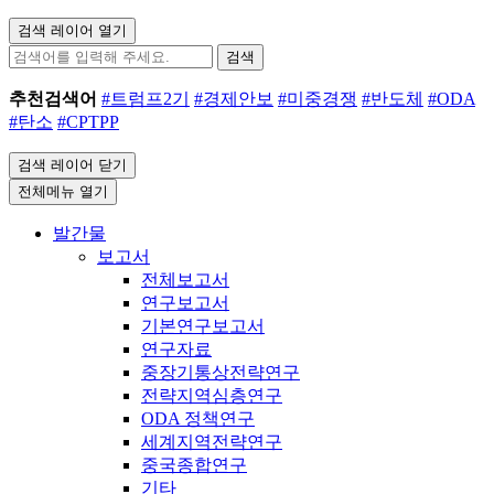
검색 레이어 열기
검색
추천검색어
#트럼프2기
#경제안보
#미중경쟁
#반도체
#ODA
#탄소
#CPTPP
검색 레이어 닫기
전체메뉴 열기
발간물
보고서
전체보고서
연구보고서
기본연구보고서
연구자료
중장기통상전략연구
전략지역심층연구
ODA 정책연구
세계지역전략연구
중국종합연구
기타