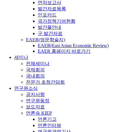
연차보고서
발간자료목록
인포카드
국가정책기여현황
발간물안내
구 발간자료
EAER(영문학술지)
EAER(East Asian Economic Review)
EAER 홈페이지 바로가기
세미나
전체세미나
국제회의
국내회의
전문가 초청간담회
연구원소식
공지사항
연구원동정
보도자료
언론속 KIEP
언론기고
언론인터뷰
연구원관련기사