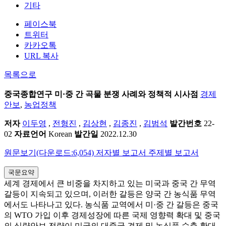
기타
페이스북
트위터
카카오톡
URL 복사
목록으로
중국종합연구
미·중 간 곡물 분쟁 사례와 정책적 시사점
경제
안보
,
농업정책
저자
이두영
,
전형진
,
김상현
,
김종진
,
김범석
발간번호
22-
02
자료언어
Korean
발간일
2022.12.30
원문보기(다운로드:6,054)
저자별 보고서
주제별 보고서
국문요약
세계 경제에서 큰 비중을 차지하고 있는 미국과 중국 간 무역
갈등이 지속되고 있으며, 이러한 갈등은 양국 간 농식품 무역
에서도 나타나고 있다. 농식품 교역에서 미·중 간 갈등은 중국
의 WTO 가입 이후 경제성장에 따른 국제 영향력 확대 및 중국
의 식량안보 전략이 미국의 대중국 견제 및 농식품 수출 확대