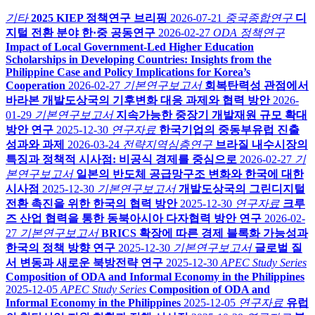
기타
2025 KIEP 정책연구 브리핑
2026-07-21
중국종합연구
디
지털 전환 분야 한·중 공동연구
2026-02-27
ODA 정책연구
Impact of Local Government-Led Higher Education
Scholarships in Developing Countries: Insights from the
Philippine Case and Policy Implications for Korea’s
Cooperation
2026-02-27
기본연구보고서
회복탄력성 관점에서
바라본 개발도상국의 기후변화 대응 과제와 협력 방안
2026-
01-29
기본연구보고서
지속가능한 중장기 개발재원 규모 확대
방안 연구
2025-12-30
연구자료
한국기업의 중동부유럽 진출
성과와 과제
2026-03-24
전략지역심층연구
브라질 내수시장의
특징과 정책적 시사점: 비공식 경제를 중심으로
2026-02-27
기
본연구보고서
일본의 반도체 공급망구조 변화와 한국에 대한
시사점
2025-12-30
기본연구보고서
개발도상국의 그린디지털
전환 촉진을 위한 한국의 협력 방안
2025-12-30
연구자료
크루
즈 산업 협력을 통한 동북아시아 다자협력 방안 연구
2026-02-
27
기본연구보고서
BRICS 확장에 따른 경제 블록화 가능성과
한국의 정책 방향 연구
2025-12-30
기본연구보고서
글로벌 질
서 변동과 새로운 북방전략 연구
2025-12-30
APEC Study Series
Composition of ODA and Informal Economy in the Philippines
2025-12-05
APEC Study Series
Composition of ODA and
Informal Economy in the Philippines
2025-12-05
연구자료
유럽