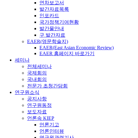
연차보고서
발간자료목록
인포카드
국가정책기여현황
발간물안내
구 발간자료
EAER(영문학술지)
EAER(East Asian Economic Review)
EAER 홈페이지 바로가기
세미나
전체세미나
국제회의
국내회의
전문가 초청간담회
연구원소식
공지사항
연구원동정
보도자료
언론속 KIEP
언론기고
언론인터뷰
연구원관련기사