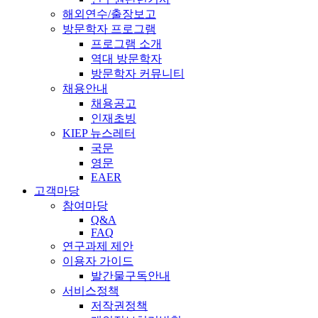
해외연수/출장보고
방문학자 프로그램
프로그램 소개
역대 방문학자
방문학자 커뮤니티
채용안내
채용공고
인재초빙
KIEP 뉴스레터
국문
영문
EAER
고객마당
참여마당
Q&A
FAQ
연구과제 제안
이용자 가이드
발간물구독안내
서비스정책
저작권정책