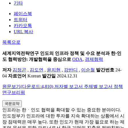
기타
페이스북
트위터
카카오톡
URL 복사
목록으로
세계지역전략연구
인도의 인프라 정책 및 수요 분석과 한·인
도 협력방안: 개발협력을 중심으로
ODA
,
경제협력
저자
김정곤
,
김도연
,
윤지현
,
강반디
,
이순철
발간번호
24-
04
자료언어
Korean
발간일
2024.12.31
원문보기(다운로드:4,810)
저자별 보고서
주제별 보고서
정책
연구브리핑
국문요약
인프라는 한ㆍ인도 협력을 확대할 수 있는 중요한 분야이다.
인도정부가 인프라에 대한 투자를 지속 확대하는 상황에서 시
장 잠재력은 매우 높다. 또한 인도가 현재 가장 필요로 하는 제
조업 육성을 위한 파트너로서 한국 기업의 진출을 뒷받침하는