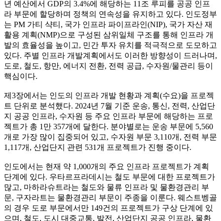
년 예산에서 GDP의 3.4%에 해당하는 11조 루피를 공공 인프
라 부문에 할당하며 정책의 연속성을 유지하고 있다. 인도정부
는 PM 가티 샥티, 국가 인프라 파이프라인(NIP), 국가 자산 재
활용 계획(NMP)으로 구성된 삼위일체 구조를 통해 인프라 개
발의 효율성을 높이고, 민간 투자 유치를 적극적으로 도모하고
있다. 주별 인프라 개발계획에서도 이러한 방향성이 드러나며,
도로, 철도, 항만, 에너지 전환, 전력 공급, 수자원/물관리 등이
핵심이다.
제3장에서는 인도의 인프라 개발 현황과 계획(수요)을 프로젝
트 단위로 분석했다. 2024년 7월 기준 운송, 통신, 전력, 산업단
지 공공 인프라, 수자원 등 주요 인프라 부문에 해당하는 프로
젝트가 총 1만 357개에 달한다. 분야별로는 운송 부문에 5,560
개로 가장 많이 집중되어 있고, 수자원 부문 3,110개, 전력 부문
1,117개, 산업단지 관련 531개 프로젝트가 진행 중이다.
인도에서는 현재 약 1,000개의 주요 인프라 프로젝트가 계획
단계에 있다. 우타르프라데시는 철도 부문에 대한 프로젝트가
많고, 마하라슈트라는 철도와 물류 인프라 및 물환경관리 부
문, 구자라트는 물환경관리 부문이 주종을 이룬다. 웨스트벵골
의 경우 도로 부문에서만 149건의 프로젝트가 구상 단계에 있
으며, 철도, 도시 대중교통, 발전, 산업단지 공공 인프라, 물환