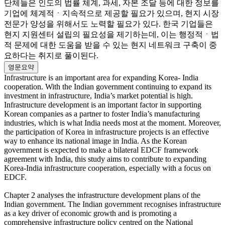
단체들은 인도의 법률 체계, 과세, 자본 조달 등에 대한 정보를
기업에 체계적ㆍ지속적으로 제공할 필요가 있으며, 현지 시장
전문가 양성을 위해서도 노력할 필요가 있다. 한국 기업들은
현지 지원센터 설립의 필요성을 제기하는데, 이는 행정적ㆍ법
적 문제에 대한 도움을 받을 수 있는 현지 네트워크 구축이 중
요하다는 취지로 풀이된다.
영문요약
Infrastructure is an important area for expanding Korea- India
cooperation. With the Indian government continuing to expand its
investment in infrastructure, India’s market potential is high.
Infrastructure development is an important factor in supporting
Korean companies as a partner to foster India’s manufacturing
industries, which is what India needs most at the moment. Moreover,
the participation of Korea in infrastructure projects is an effective
way to enhance its national image in India. As the Korean
government is expected to make a bilateral EDCF framework
agreement with India, this study aims to contribute to expanding
Korea-India infrastructure cooperation, especially with a focus on
EDCF.
Chapter 2 analyses the infrastructure development plans of the
Indian government. The Indian government recognises infrastructure
as a key driver of economic growth and is promoting a
comprehensive infrastructure policy centred on the National