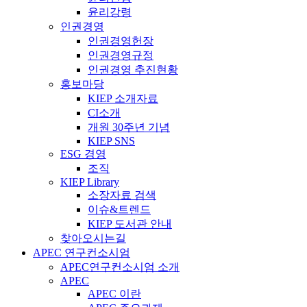
윤리강령
인권경영
인권경영헌장
인권경영규정
인권경영 추진현황
홍보마당
KIEP 소개자료
CI소개
개원 30주년 기념
KIEP SNS
ESG 경영
조직
KIEP Library
소장자료 검색
이슈&트렌드
KIEP 도서관 안내
찾아오시는길
APEC 연구컨소시엄
APEC연구컨소시엄 소개
APEC
APEC 이란