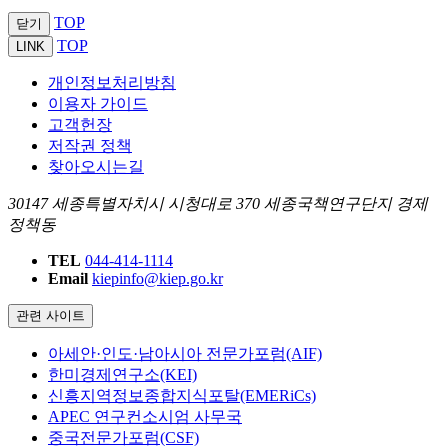
TOP
닫기
TOP
LINK
개인정보처리방침
이용자 가이드
고객헌장
저작권 정책
찾아오시는길
30147 세종특별자치시 시청대로 370 세종국책연구단지 경제
정책동
TEL
044-414-1114
Email
kiepinfo@kiep.go.kr
관련 사이트
아세안·인도·남아시아 전문가포럼(AIF)
한미경제연구소(KEI)
신흥지역정보종합지식포탈(EMERiCs)
APEC 연구컨소시엄 사무국
중국전문가포럼(CSF)