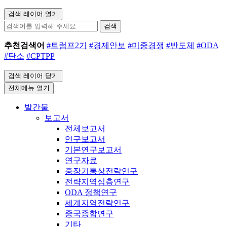
검색 레이어 열기
검색
추천검색어
#트럼프2기
#경제안보
#미중경쟁
#반도체
#ODA
#탄소
#CPTPP
검색 레이어 닫기
전체메뉴 열기
발간물
보고서
전체보고서
연구보고서
기본연구보고서
연구자료
중장기통상전략연구
전략지역심층연구
ODA 정책연구
세계지역전략연구
중국종합연구
기타