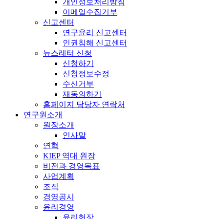
개인정보처리방침
이메일수집거부
신고센터
연구윤리 신고센터
인권침해 신고센터
뉴스레터 신청
신청하기
신청정보수정
수신거부
재동의하기
홈페이지 담당자 연락처
연구원소개
원장소개
인사말
연혁
KIEP 역대 원장
비전과 경영목표
사업계획
조직
경영공시
윤리경영
윤리헌장