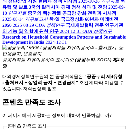
의 첨단산업 지원 현황과 정책 시사점
2025-10-28
연구자료
북
유럽 및 발트 3국의 탈러시아 경제 정책 성과 및 전망
2025-09-
18
연구자료
중국의 핵심광물 공급망 강화 전략과 시사점
2025-08-14
연구보고서
한·일 국교정상화 60년과 미래비전
2050
2025-08-29
ODA 정책연구
국제개발협력 전문 연구기관
의 기능 및 역할에 관한 연구
2024-12-31
ODA 정책연구
Research on Household Consumption Patterns and Sustainable
Development in India
2024-12-31
공공저작물 자유이용허락 표시기준
(공공누리, KOGL) 제4유
형
대외경제정책연구원의 본 공공저작물은
"공공누리 제4유형
: 출처표시 + 상업적 금지 + 변경금지”
조건에 따라 이용할 수
있습니다. 저작권정책 참조
콘텐츠 만족도 조사
이 페이지에서 제공하는 정보에 대하여 만족하십니까?
콘텐츠 만족도 조사