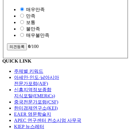
매우만족
만족
보통
불만족
매우불만족
0
/100
QUICK LINK
주제별 키워드
아세안·인도·남아시아
전문가포럼(AIF)
신흥지역정보종합
지식포탈(EMERiCs)
중국전문가포럼(CSF)
한미경제연구소(KEI)
EAER 영문학술지
APEC 연구센터 컨소시엄 사무국
KIEP 뉴스레터