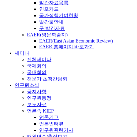
발간자료목록
인포카드
국가정책기여현황
발간물안내
구 발간자료
EAER(영문학술지)
EAER(East Asian Economic Review)
EAER 홈페이지 바로가기
세미나
전체세미나
국제회의
국내회의
전문가 초청간담회
연구원소식
공지사항
연구원동정
보도자료
언론속 KIEP
언론기고
언론인터뷰
연구원관련기사
해외연수/출장보고