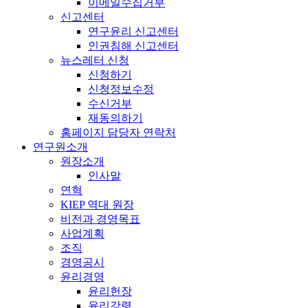
이메일수집거부
신고센터
연구윤리 신고센터
인권침해 신고센터
뉴스레터 신청
신청하기
신청정보수정
수신거부
재동의하기
홈페이지 담당자 연락처
연구원소개
원장소개
인사말
연혁
KIEP 역대 원장
비전과 경영목표
사업계획
조직
경영공시
윤리경영
윤리헌장
윤리강령