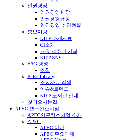
인권경영
인권경영헌장
인권경영규정
인권경영 추진현황
홍보마당
KIEP 소개자료
CI소개
개원 30주년 기념
KIEP SNS
ESG 경영
조직
KIEP Library
소장자료 검색
이슈&트렌드
KIEP 도서관 안내
찾아오시는길
APEC 연구컨소시엄
APEC연구컨소시엄 소개
APEC
APEC 이란
APEC 주요과제