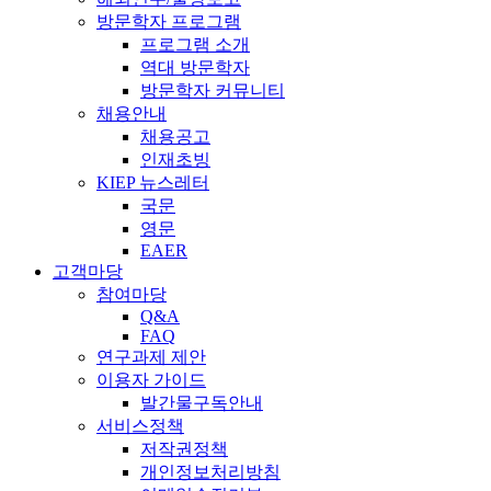
방문학자 프로그램
프로그램 소개
역대 방문학자
방문학자 커뮤니티
채용안내
채용공고
인재초빙
KIEP 뉴스레터
국문
영문
EAER
고객마당
참여마당
Q&A
FAQ
연구과제 제안
이용자 가이드
발간물구독안내
서비스정책
저작권정책
개인정보처리방침