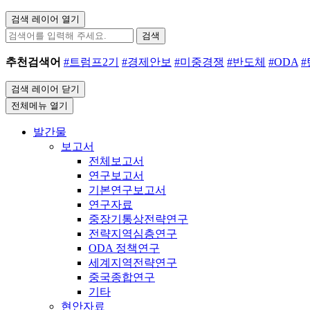
검색 레이어 열기
검색
추천검색어
#트럼프2기
#경제안보
#미중경쟁
#반도체
#ODA
검색 레이어 닫기
전체메뉴 열기
발간물
보고서
전체보고서
연구보고서
기본연구보고서
연구자료
중장기통상전략연구
전략지역심층연구
ODA 정책연구
세계지역전략연구
중국종합연구
기타
현안자료