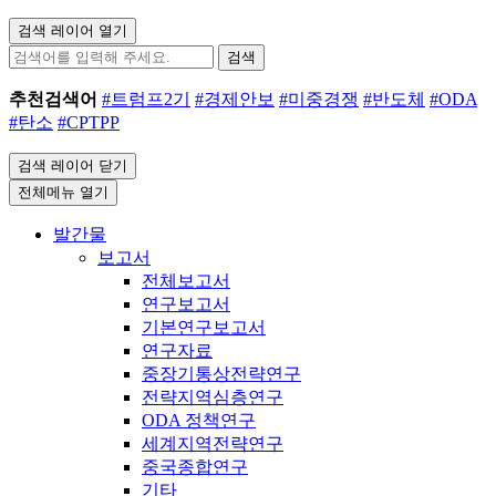
검색 레이어 열기
검색
추천검색어
#트럼프2기
#경제안보
#미중경쟁
#반도체
#ODA
#탄소
#CPTPP
검색 레이어 닫기
전체메뉴 열기
발간물
보고서
전체보고서
연구보고서
기본연구보고서
연구자료
중장기통상전략연구
전략지역심층연구
ODA 정책연구
세계지역전략연구
중국종합연구
기타