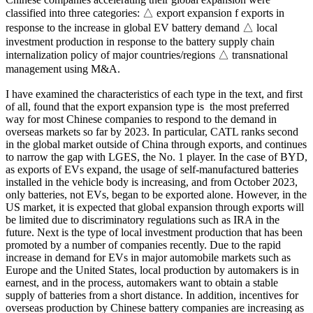
classified into three categories: △ export expansion f exports in
response to the increase in global EV battery demand △ local
investment production in response to the battery supply chain
internalization policy of major countries/regions △ transnational
management using M&A.
I have examined the characteristics of each type in the text, and first
of all, found that the export expansion type is the most preferred
way for most Chinese companies to respond to the demand in
overseas markets so far by 2023. In particular, CATL ranks second
in the global market outside of China through exports, and continues
to narrow the gap with LGES, the No. 1 player. In the case of BYD,
as exports of EVs expand, the usage of self-manufactured batteries
installed in the vehicle body is increasing, and from October 2023,
only batteries, not EVs, began to be exported alone. However, in the
US market, it is expected that global expansion through exports will
be limited due to discriminatory regulations such as IRA in the
future. Next is the type of local investment production that has been
promoted by a number of companies recently. Due to the rapid
increase in demand for EVs in major automobile markets such as
Europe and the United States, local production by automakers is in
earnest, and in the process, automakers want to obtain a stable
supply of batteries from a short distance. In addition, incentives for
overseas production by Chinese battery companies are increasing as