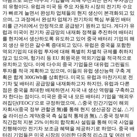
다음으로 최근 다수의 기업들에 의해 추진되는 현지 투자생산
의 유형이다. 유럽과 미국 등 주요 자동차 시장의 전기차 수요
가 빠르게 늘면서 완성차 업체들의 현지 생산이 본격화되고 있
으며, 그 과정에서 완성차 업체가 전기차의 핵심 부품인 배터
리를 근거리에서 안정적으로 공급받기 원하고 있다. 게다가 유
럽과 미국이 전기차 공급망의 내재화 정책을 추진하여 배터리
를 현지에서 생산하도록 유도하고 있어 중국 배터리 기업의 해
외 생산 유인은 갈수록 증대되고 있다. 유럽은 중국을 포함한
역외기업의 대유럽 투자에 대해 특별히 차별적 규제를 취하지
않고 있으며, 헝가리 등 EU 회원국은 역외기업을 적극적으로
유치하고 있다. 이에 다수의 중국 기업들은 대유럽 그린필드
투자를 적극 계획하고 있으며, 이들의 유럽 생산능력 구축 계
획은 합계 300GWh를 상회한다. 미국도 유럽과 마찬가지로 전
기차 및 배터리 공급망을 내재화하고자 하지만, 유럽과 다른
점은 중국을 최대한 배제하면서 자국 내 생산 역량을 구축하고
자 한다는 점이다. 미국은 중국 내 모든 배터리 기업을 ‘해외우
려집단(FEOC)’으로 규정하였으며, △중국 민간기업이 해외
자회사(중국 정부 관할권 無)를 통해 현지 생산공장 건설, △기
술 라이선스 계약(중국 측 실질적 통제권 無), △중국 정부의
직간접적 지분 25% 이하의 합작회사 설립을 통해 미국 사업을
진행해야만 전기차 보조금 혜택을 제공하기로 하였다. 중국 배
터리 기업들은 미국 시장의 이러한 다중적 리스크 및 여러 비