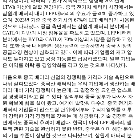
리 시장이며, 배터리 수요가 지속적으로 성장해 2025년에
1TWh 이상에 달할 전망이다. 중국 전기차 배터리 시장에서는
삼원계 배터리 대비 LFP 배터리의 수요가 급격히 증가하고 있
으며, 2023년 기준 중국 전기차의 67%에 LFP 배터리가 사용된
것으로 나타났다. 공급 측면에서는 삼원계 배터리 분야에서
CATL이 과반의 시장 점유율을 확보하고 있으며, LFP 배터리
분야에서는 BYD와 CATL이 70% 이상의 시장을 점유하고 있
다. 또한 중국 내 배터리 생산능력이 급증하면서 중국 시장의
공급과잉 현상이 심화되고 있다. 이에 따라 기업들의 재고 압
박도 높아지고 있고 공장 가동률도 급감하였으며, 일부 기업들
은 이익률 하락 등 경영악화를 겪고 있는 것으로 나타났다.
다음으로 중국 배터리 산업의 경쟁력을 가격과 기술 측면으로
나눠 살펴보았다. 중국산 배터리는 우리 기업에서 생산하는 배
터리 대비 가격 경쟁력이 높은데, 그 결정적인 요인은 업스트
림 경쟁력이라고 할 수 있다. 일찍부터 중국 정부가 나서서 자
원 확보에 힘을 실어 왔고, 여기에 발맞춰 다수의 중국 전기차
배터리 기업들이 업스트림 단위에서부터 수직계열화를 이루
어 강력한 가격 경쟁력을 갖추는 데 성공했다. 기술 경쟁력 측
면에서도 중국의 추격이 매섭다. 한국이 아직 LFP 배터리, 셀
투팩 관련 기술을 완성하지 못한 반면, 중국은 이미 해당 분야
의 기술 수준이 상당한 것으로 나타났으며, 삼원계 배터리 분