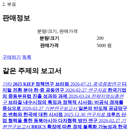
2. 부표
판매정보
분량/크기, 판매가격
분량/크기
200
판매가격
5000 원
구매하기
목록
같은 주제의 보고서
기타
2025 KIEP 정책연구 브리핑
2026-07-21
중국종합연구
디
지털 전환 분야 한·중 공동연구
2026-02-27
연구자료
한국기업
의 중동부유럽 진출 성과와 과제
2026-03-24
전략지역심층연
구
브라질 내수시장의 특징과 정책적 시사점: 비공식 경제를
중심으로
2026-02-27
기본연구보고서
일본의 반도체 공급망구
조 변화와 한국에 대한 시사점
2025-12-30
연구자료
크루즈 산
업 협력을 통한 동북아시아 다자협력 방안 연구
2026-02-27
기
본연구보고서
BRICS 확장에 따른 경제 블록화 가능성과 한국