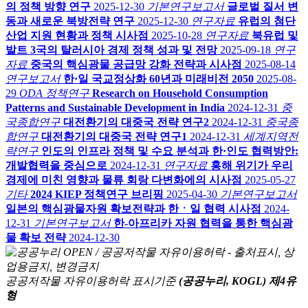
의 정책 방향 연구
2025-12-30
기본연구보고서
글로벌 질서 변
동과 새로운 북방전략 연구
2025-12-30
연구자료
유럽의 첨단
산업 지원 현황과 정책 시사점
2025-10-28
연구자료
북유럽 및
발트 3국의 탈러시아 경제 정책 성과 및 전망
2025-09-18
연구
자료
중국의 핵심광물 공급망 강화 전략과 시사점
2025-08-14
연구보고서
한·일 국교정상화 60년과 미래비전 2050
2025-08-
29
ODA 정책연구
Research on Household Consumption
Patterns and Sustainable Development in India
2024-12-31
중
국종합연구
대전환기의 대중국 전략 연구2
2024-12-31
중국종
합연구
대전환기의 대중국 전략 연구1
2024-12-31
세계지역전
략연구
인도의 인프라 정책 및 수요 분석과 한·인도 협력방안:
개발협력을 중심으로
2024-12-31
연구자료
홍해 위기가 우리
경제에 미친 영향과 물류 회랑 다변화에의 시사점
2025-05-27
기타
2024 KIEP 정책연구 브리핑
2025-04-30
기본연구보고서
일본의 핵심광물자원 확보전략과 한ㆍ일 협력 시사점
2024-
12-31
기본연구보고서
한-아프리카 자원 협력을 통한 핵심광
물 확보 전략
2024-12-30
공공저작물 자유이용허락 표시기준
(공공누리, KOGL) 제4유
형