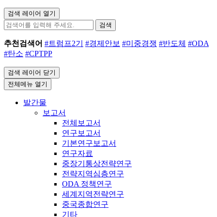
검색 레이어 열기
검색
추천검색어
#트럼프2기
#경제안보
#미중경쟁
#반도체
#ODA
#탄소
#CPTPP
검색 레이어 닫기
전체메뉴 열기
발간물
보고서
전체보고서
연구보고서
기본연구보고서
연구자료
중장기통상전략연구
전략지역심층연구
ODA 정책연구
세계지역전략연구
중국종합연구
기타