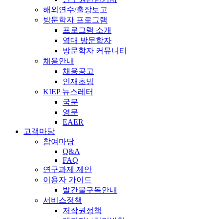
해외연수/출장보고
방문학자 프로그램
프로그램 소개
역대 방문학자
방문학자 커뮤니티
채용안내
채용공고
인재초빙
KIEP 뉴스레터
국문
영문
EAER
고객마당
참여마당
Q&A
FAQ
연구과제 제안
이용자 가이드
발간물구독안내
서비스정책
저작권정책