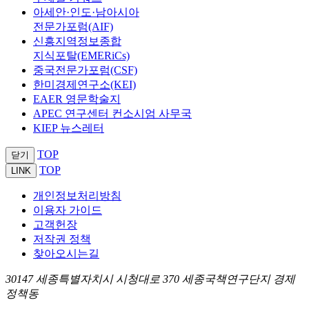
아세안·인도·남아시아
전문가포럼(AIF)
신흥지역정보종합
지식포탈(EMERiCs)
중국전문가포럼(CSF)
한미경제연구소(KEI)
EAER 영문학술지
APEC 연구센터 컨소시엄 사무국
KIEP 뉴스레터
TOP
닫기
TOP
LINK
개인정보처리방침
이용자 가이드
고객헌장
저작권 정책
찾아오시는길
30147 세종특별자치시 시청대로 370 세종국책연구단지 경제
정책동