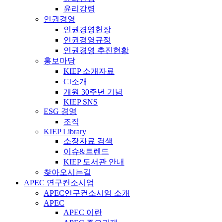
윤리강령
인권경영
인권경영헌장
인권경영규정
인권경영 추진현황
홍보마당
KIEP 소개자료
CI소개
개원 30주년 기념
KIEP SNS
ESG 경영
조직
KIEP Library
소장자료 검색
이슈&트렌드
KIEP 도서관 안내
찾아오시는길
APEC 연구컨소시엄
APEC연구컨소시엄 소개
APEC
APEC 이란