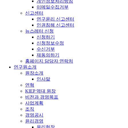
개인정보처리방침
이메일수집거부
신고센터
연구윤리 신고센터
인권침해 신고센터
뉴스레터 신청
신청하기
신청정보수정
수신거부
재동의하기
홈페이지 담당자 연락처
연구원소개
원장소개
인사말
연혁
KIEP 역대 원장
비전과 경영목표
사업계획
조직
경영공시
윤리경영
윤리헌장