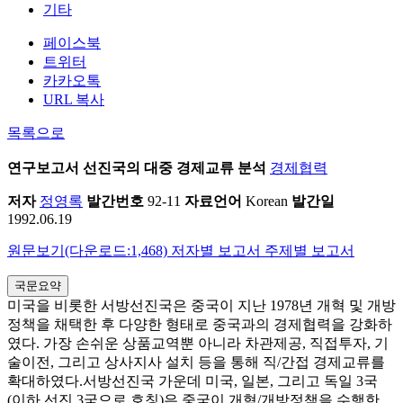
기타
페이스북
트위터
카카오톡
URL 복사
목록으로
연구보고서
선진국의 대중 경제교류 분석
경제협력
저자
정영록
발간번호
92-11
자료언어
Korean
발간일
1992.06.19
원문보기(다운로드:1,468)
저자별 보고서
주제별 보고서
국문요약
미국을 비롯한 서방선진국은 중국이 지난 1978년 개혁 및 개방
정책을 채택한 후 다양한 형태로 중국과의 경제협력을 강화하
였다. 가장 손쉬운 상품교역뿐 아니라 차관제공, 직접투자, 기
술이전, 그리고 상사지사 설치 등을 통해 직/간접 경제교류를
확대하였다.서방선진국 가운데 미국, 일본, 그리고 독일 3국
(이하 선진 3국으로 호칭)은 중국이 개혁/개방정책을 수행한