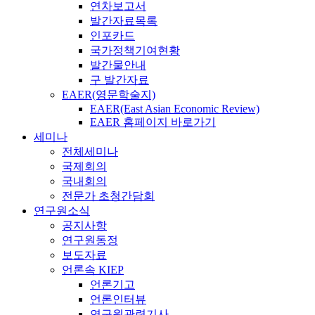
연차보고서
발간자료목록
인포카드
국가정책기여현황
발간물안내
구 발간자료
EAER(영문학술지)
EAER(East Asian Economic Review)
EAER 홈페이지 바로가기
세미나
전체세미나
국제회의
국내회의
전문가 초청간담회
연구원소식
공지사항
연구원동정
보도자료
언론속 KIEP
언론기고
언론인터뷰
연구원관련기사