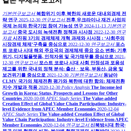
같은 주제의 보고서
기본연구보고서
복합위기 이후 북한의 새로운 대내외경제 전
략 연구
2025-12-30
연구보고서
전후 우크라이나 재건 사업의
국제 논의와 한국기업 참여 가능성 연구
2024-11-13
기본연구
보고서
중국 도시의 녹색전환 정책과 시사점
2022-12-30
연구
자료
시진핑 3기의 경제체제 개혁 과제와 시사점 : ‘사회주의
시장경제 체제’구축을 중심으로
2022-12-30
연구보고서
포스
트 코로나 시대 해외 주요국의 경제체제 중요 요소 변화: 기후
위기, 디지털플랫폼, 인적자원 및 국가채무를 중심으로
2021-
12-30
연구보고서
포스트 코로나 시대 사회 안정성과 포용성
제고를 위한 국내외 정책 분석: 출산ㆍ보육, 부동산, 금융 및
보건위기를 중심으로
2021-12-30
기본연구보고서
동남아
CLMV 국가의 체제전환 평가와 북한에 대한 함의: 체제전환
지수 개발과 적용
2020-12-30
Policy Analysis
The Income-led
Growth in Korea: Status, Prospects and Lessons for Other
Countries
2020-10-08
APEC Study Series
The Value-added
Creation Effect of Global Value Chain Participation: Industry-
level Evidence from APEC Member Economies
2020-12-04
APEC Study Series
The Value-added Creation Effect of Global
Value Chain Participation: Industry-level Evidence from APEC
Member Economies
2020-12-04
연구보고서
신북방시대 한국·