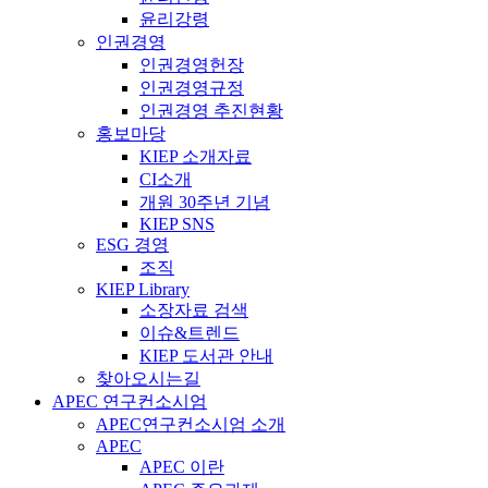
윤리강령
인권경영
인권경영헌장
인권경영규정
인권경영 추진현황
홍보마당
KIEP 소개자료
CI소개
개원 30주년 기념
KIEP SNS
ESG 경영
조직
KIEP Library
소장자료 검색
이슈&트렌드
KIEP 도서관 안내
찾아오시는길
APEC 연구컨소시엄
APEC연구컨소시엄 소개
APEC
APEC 이란