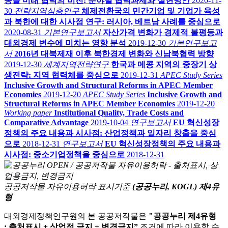
몽골 미래 협력의 비전: 분야별 협력과제와 실현방안
2020-11-
30
전략지역심층연구
체제전환국의 민간기업 및 기업가 육성
과 북한에 대한 시사점 연구: 러시아, 베트남 사례를 중심으로
2020-08-31
기본연구보고서
자산가격 변화가 경제적 불평등과
대외경제 변수에 미치는 영향 분석
2019-12-30
기본연구보고
서
2016년 대북제재 이후 북한경제 변화와 신남북협력 방향
2019-12-30
세계지역전략연구
한국과 메콩 지역의 중장기 상
생전략: 지역 협력체를 중심으로
2019-12-31
APEC Study Series
Inclusive Growth and Structural Reforms in APEC Member
Economies
2019-12-20
APEC Study Series
Inclusive Growth and
Structural Reforms in APEC Member Economies
2019-12-20
Working paper
Institutional Quality, Trade Costs and
Comparative Advantage
2019-10-04
연구보고서
EU 혁신성장
정책의 주요 내용과 시사점: 산업정책과 일자리 창출을 중심
으로
2018-12-31
연구보고서
EU 혁신성장정책의 주요 내용과
시사점: 중소기업정책을 중심으로
2018-12-31
공공저작물 자유이용허락 표시기준
(공공누리, KOGL) 제4유
형
대외경제정책연구원의 본 공공저작물은
"공공누리 제4유형
: 출처표시 + 상업적 금지 + 변경금지”
조건에 따라 이용할 수