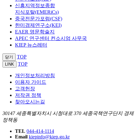
신흥지역정보종합
지식포탈(EMERiCs)
중국전문가포럼(CSF)
한미경제연구소(KEI)
EAER 영문학술지
APEC 연구센터 컨소시엄 사무국
KIEP 뉴스레터
TOP
닫기
TOP
LINK
개인정보처리방침
이용자 가이드
고객헌장
저작권 정책
찾아오시는길
30147 세종특별자치시 시청대로 370 세종국책연구단지 경제
정책동
TEL
044-414-1114
Email
kiepinfo@kiep.go.kr