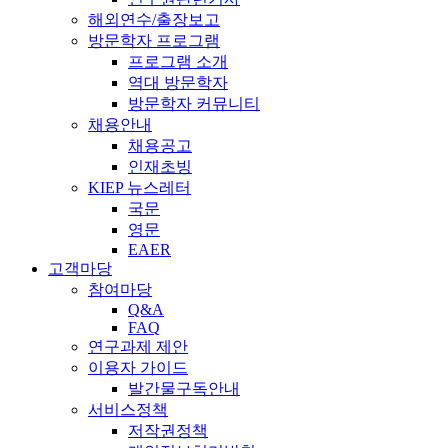
해외연수/출장보고
방문학자 프로그램
프로그램 소개
역대 방문학자
방문학자 커뮤니티
채용안내
채용공고
인재초빙
KIEP 뉴스레터
국문
영문
EAER
고객마당
참여마당
Q&A
FAQ
연구과제 제안
이용자 가이드
발간물구독안내
서비스정책
저작권정책