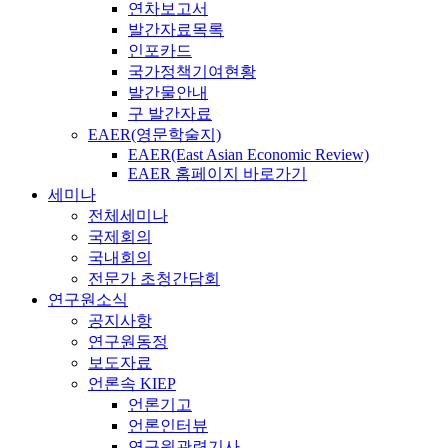
연차보고서
발간자료목록
인포카드
국가정책기여현황
발간물안내
구 발간자료
EAER(영문학술지)
EAER(East Asian Economic Review)
EAER 홈페이지 바로가기
세미나
전체세미나
국제회의
국내회의
전문가 초청간담회
연구원소식
공지사항
연구원동정
보도자료
언론속 KIEP
언론기고
언론인터뷰
연구원관련기사