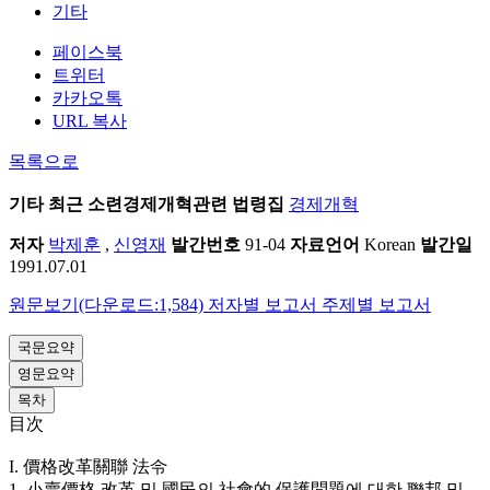
기타
페이스북
트위터
카카오톡
URL 복사
목록으로
기타
최근 소련경제개혁관련 법령집
경제개혁
저자
박제훈
,
신영재
발간번호
91-04
자료언어
Korean
발간일
1991.07.01
원문보기(다운로드:1,584)
저자별 보고서
주제별 보고서
국문요약
영문요약
목차
目次
I. 價格改革關聯 法令
1. 小賣價格 改革 및 國民의 社會的 保護問題에 대한 聯邦 및