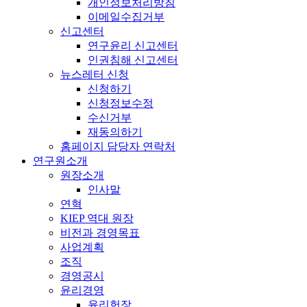
개인정보처리방침
이메일수집거부
신고센터
연구윤리 신고센터
인권침해 신고센터
뉴스레터 신청
신청하기
신청정보수정
수신거부
재동의하기
홈페이지 담당자 연락처
연구원소개
원장소개
인사말
연혁
KIEP 역대 원장
비전과 경영목표
사업계획
조직
경영공시
윤리경영
윤리헌장