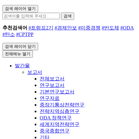
검색 레이어 열기
검색
추천검색어
#트럼프2기
#경제안보
#미중경쟁
#반도체
#ODA
#탄소
#CPTPP
검색 레이어 닫기
전체메뉴 열기
발간물
보고서
전체보고서
연구보고서
기본연구보고서
연구자료
중장기통상전략연구
전략지역심층연구
ODA 정책연구
세계지역전략연구
중국종합연구
기타