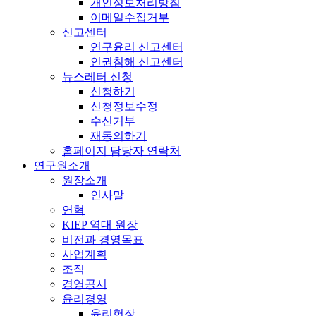
개인정보처리방침
이메일수집거부
신고센터
연구윤리 신고센터
인권침해 신고센터
뉴스레터 신청
신청하기
신청정보수정
수신거부
재동의하기
홈페이지 담당자 연락처
연구원소개
원장소개
인사말
연혁
KIEP 역대 원장
비전과 경영목표
사업계획
조직
경영공시
윤리경영
윤리헌장