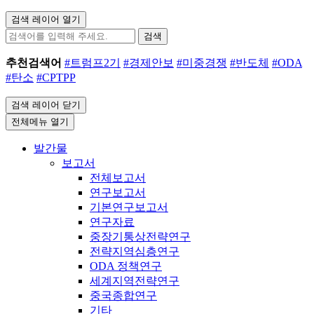
검색 레이어 열기
검색
추천검색어
#트럼프2기
#경제안보
#미중경쟁
#반도체
#ODA
#탄소
#CPTPP
검색 레이어 닫기
전체메뉴 열기
발간물
보고서
전체보고서
연구보고서
기본연구보고서
연구자료
중장기통상전략연구
전략지역심층연구
ODA 정책연구
세계지역전략연구
중국종합연구
기타