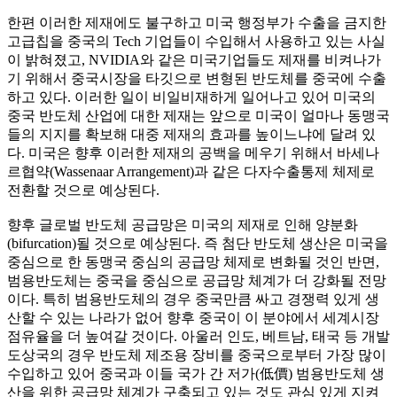
한편 이러한 제재에도 불구하고 미국 행정부가 수출을 금지한
고급칩을 중국의 Tech 기업들이 수입해서 사용하고 있는 사실
이 밝혀졌고, NVIDIA와 같은 미국기업들도 제재를 비켜나가
기 위해서 중국시장을 타깃으로 변형된 반도체를 중국에 수출
하고 있다. 이러한 일이 비일비재하게 일어나고 있어 미국의
중국 반도체 산업에 대한 제재는 앞으로 미국이 얼마나 동맹국
들의 지지를 확보해 대중 제재의 효과를 높이느냐에 달려 있
다. 미국은 향후 이러한 제재의 공백을 메우기 위해서 바세나
르협약(Wassenaar Arrangement)과 같은 다자수출통제 체제로
전환할 것으로 예상된다.
향후 글로벌 반도체 공급망은 미국의 제재로 인해 양분화
(bifurcation)될 것으로 예상된다. 즉 첨단 반도체 생산은 미국을
중심으로 한 동맹국 중심의 공급망 체제로 변화될 것인 반면,
범용반도체는 중국을 중심으로 공급망 체계가 더 강화될 전망
이다. 특히 범용반도체의 경우 중국만큼 싸고 경쟁력 있게 생
산할 수 있는 나라가 없어 향후 중국이 이 분야에서 세계시장
점유율을 더 높여갈 것이다. 아울러 인도, 베트남, 태국 등 개발
도상국의 경우 반도체 제조용 장비를 중국으로부터 가장 많이
수입하고 있어 중국과 이들 국가 간 저가(低價) 범용반도체 생
산을 위한 공급망 체계가 구축되고 있는 것도 관심 있게 지켜