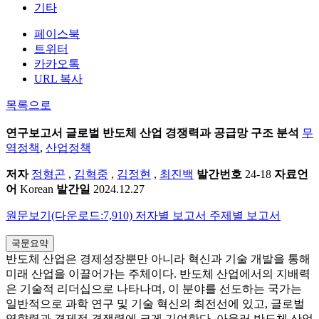
기타
페이스북
트위터
카카오톡
URL 복사
목록으로
연구보고서
글로벌 반도체 산업 경쟁력과 공급망 구조 분석
무
역정책
,
산업정책
저자
정형곤
,
김혁중
,
김정현
,
최진백
발간번호
24-18
자료언
어
Korean
발간일
2024.12.27
원문보기(다운로드:7,910)
저자별 보고서
주제별 보고서
국문요약
반도체 산업은 경제성장뿐만 아니라 혁신과 기술 개발을 통해
미래 산업을 이끌어가는 주체이다. 반도체 산업에서의 지배력
은 기술적 리더십으로 나타나며, 이 분야를 선도하는 국가는
일반적으로 과학 연구 및 기술 혁신의 최전선에 있고, 글로벌
영향력과 경제적 경쟁력에 크게 기여한다. 아울러 반도체 산업