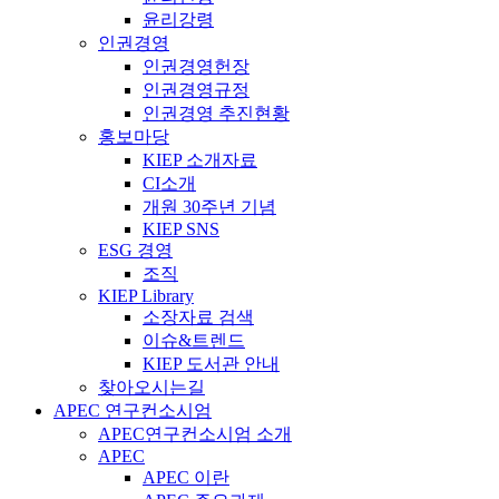
윤리강령
인권경영
인권경영헌장
인권경영규정
인권경영 추진현황
홍보마당
KIEP 소개자료
CI소개
개원 30주년 기념
KIEP SNS
ESG 경영
조직
KIEP Library
소장자료 검색
이슈&트렌드
KIEP 도서관 안내
찾아오시는길
APEC 연구컨소시엄
APEC연구컨소시엄 소개
APEC
APEC 이란