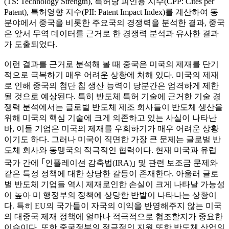
(TS: Technology Strength), 특허당 피인용 지수(CPP: Cites per
Patent), 특허영향 지수(PII: Patent Impact Index)를 계산하여 동
분야에서 중국을 비롯한 주요국의 경쟁력을 분석한 결과, 중국
은 앞서 무역 데이터를 근거로 한 경쟁력 분석과 유사한 결과
가 도출되었다.
이런 결과를 근거로 분석해 볼 때 중국은 미국의 제재를 단기
적으로 극복하기 매우 어려운 상황에 처해 있다. 미국의 제재
로 인해 중국의 첨단 칩 생산 능력이 당분간은 엄격하게 제한
될 것으로 예상된다. 특히 반도체 특허 기술에 근거한 기술 경
쟁력 분석에서는 글로벌 반도체 제조 회사들이 반도체 생산을
위해 미국의 핵심 기술에 크게 의존하고 있는 사실이 나타난
바, 이들 기업은 미국의 제재를 우회하기가 매우 어려운 상황
이기도 하다. 그러나 미국이 직면한 가장 큰 문제는 글로벌 반
도체 회사와 동맹국의 적극적인 협력이다. 현재 미국과 유럽
국가 간에 ｢인플레이션 감축법(IRA)｣ 및 관련 보조금 문제와
같은 특정 정책에 대한 상당한 갈등이 존재한다. 아울러 글로
벌 반도체 기업들 역시 제재로인한 손실이 크게 나타날 가능성
이 높아 미 행정부의 정책에 상당한 반발이 나타나는 상황이
다. 특히 EU의 국가들이 자국의 이익을 반영해주지 않는 미국
의 대중국 제재 정책에 얼마나 적극적으로 협조할지가 중요한
이슈이다. 또한 중국정부의 적극적인 지원 또한 반도체 산업의