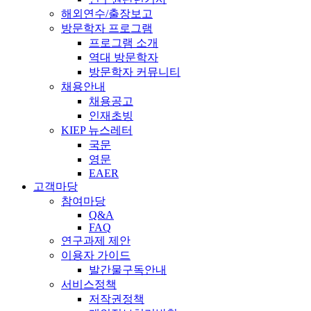
해외연수/출장보고
방문학자 프로그램
프로그램 소개
역대 방문학자
방문학자 커뮤니티
채용안내
채용공고
인재초빙
KIEP 뉴스레터
국문
영문
EAER
고객마당
참여마당
Q&A
FAQ
연구과제 제안
이용자 가이드
발간물구독안내
서비스정책
저작권정책