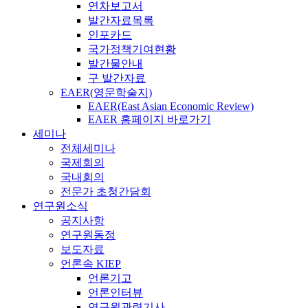
연차보고서
발간자료목록
인포카드
국가정책기여현황
발간물안내
구 발간자료
EAER(영문학술지)
EAER(East Asian Economic Review)
EAER 홈페이지 바로가기
세미나
전체세미나
국제회의
국내회의
전문가 초청간담회
연구원소식
공지사항
연구원동정
보도자료
언론속 KIEP
언론기고
언론인터뷰
연구원관련기사