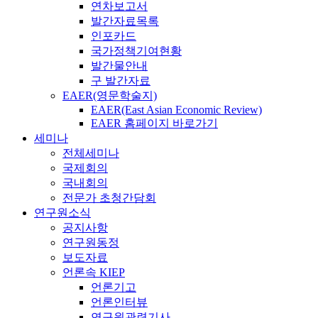
연차보고서
발간자료목록
인포카드
국가정책기여현황
발간물안내
구 발간자료
EAER(영문학술지)
EAER(East Asian Economic Review)
EAER 홈페이지 바로가기
세미나
전체세미나
국제회의
국내회의
전문가 초청간담회
연구원소식
공지사항
연구원동정
보도자료
언론속 KIEP
언론기고
언론인터뷰
연구원관련기사