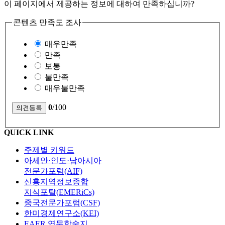
이 페이지에서 제공하는 정보에 대하여 만족하십니까?
콘텐츠 만족도 조사
매우만족
만족
보통
불만족
매우불만족
0
/100
QUICK LINK
주제별 키워드
아세안·인도·남아시아
전문가포럼(AIF)
신흥지역정보종합
지식포탈(EMERiCs)
중국전문가포럼(CSF)
한미경제연구소(KEI)
EAER 영문학술지