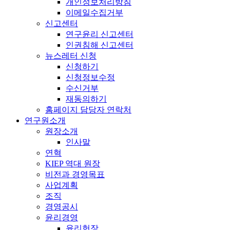
개인정보처리방침
이메일수집거부
신고센터
연구윤리 신고센터
인권침해 신고센터
뉴스레터 신청
신청하기
신청정보수정
수신거부
재동의하기
홈페이지 담당자 연락처
연구원소개
원장소개
인사말
연혁
KIEP 역대 원장
비전과 경영목표
사업계획
조직
경영공시
윤리경영
윤리헌장