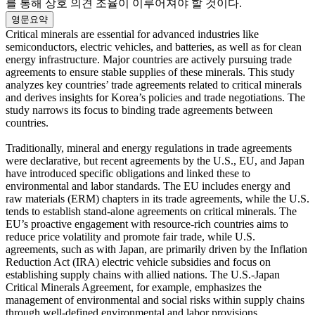
를 통해 상호 의견 조율이 이루어져야 할 것이다.
영문요약
Critical minerals are essential for advanced industries like
semiconductors, electric vehicles, and batteries, as well as for clean
energy infrastructure. Major countries are actively pursuing trade
agreements to ensure stable supplies of these minerals. This study
analyzes key countries’ trade agreements related to critical minerals
and derives insights for Korea’s policies and trade negotiations. The
study narrows its focus to binding trade agreements between
countries.
Traditionally, mineral and energy regulations in trade agreements
were declarative, but recent agreements by the U.S., EU, and Japan
have introduced specific obligations and linked these to
environmental and labor standards. The EU includes energy and
raw materials (ERM) chapters in its trade agreements, while the U.S.
tends to establish stand-alone agreements on critical minerals. The
EU’s proactive engagement with resource-rich countries aims to
reduce price volatility and promote fair trade, while U.S.
agreements, such as with Japan, are primarily driven by the Inflation
Reduction Act (IRA) electric vehicle subsidies and focus on
establishing supply chains with allied nations. The U.S.-Japan
Critical Minerals Agreement, for example, emphasizes the
management of environmental and social risks within supply chains
through well-defined environmental and labor provisions.