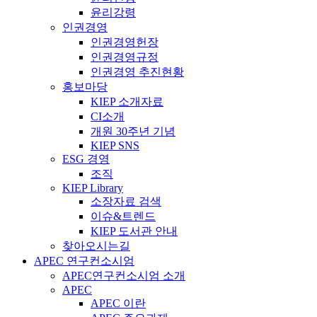
윤리강령
인권경영
인권경영헌장
인권경영규정
인권경영 추진현황
홍보마당
KIEP 소개자료
CI소개
개원 30주년 기념
KIEP SNS
ESG 경영
조직
KIEP Library
소장자료 검색
이슈&트렌드
KIEP 도서관 안내
찾아오시는길
APEC 연구컨소시엄
APEC연구컨소시엄 소개
APEC
APEC 이란