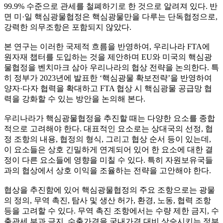
99.9% 수준으로 관세를 철폐하기로 한 것으로 알려져 있다. 반
면 미·일 핵심광물협정은 핵심광물만을 다루는 단독협정으로,
강력한 의무조항은 포함되지 않았다.
본 연구는 이러한 국제적 흐름을 반영하여, 우리나라 FTA에
원자재 챕터를 도입하는 것을 제안하며 EU와 미국의 핵심광
물협정을 벤치마크 삼아 우리나라의 협상 전략을 논의한다. 특
히 정부가 2023년에 발표한 ‘핵심광물 확보전략’을 반영하여
양자·다자 협력을 확대하고 FTA 협상 시 핵심광물 공급망 협
력을 강화할 수 있는 방안을 논의해 본다.
우리나라가 핵심광물협정을 추진할 때는 다양한 요소를 종합
적으로 고려해야 한다. 대표적인 요소로는 상대국의 선정, 협
정 조항의 내용, 협정의 형식, 그리고 협상 순서 등이 있는데,
이 요소들은 상호 긴밀하게 연계되어 있어 한 요소에 대한 결
정이 다른 요소들에 영향을 미칠 수 있다. 특히 자원보유국들
과의 협상에서 상호 이익을 조율하는 전략을 고안해야 한다.
협상을 추진함에 있어 핵심광물협정의 주요 조항으로는 광물
의 정의, 무역 촉진, 탐사 및 생산 허가, 환경, 노동, 협력 조항
등을 고려할 수 있다. 무역 촉진 조항에서는 수량 제한 금지, 수
출관세 부과 금지, 수출가격을 국내가격 대비 상승시키는 정부