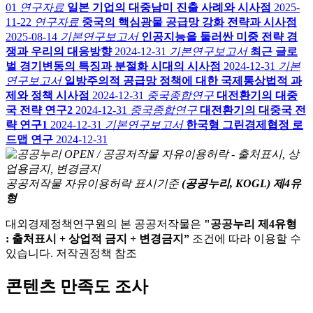
01
연구자료
일본 기업의 대중남미 진출 사례와 시사점
2025-
11-22
연구자료
중국의 핵심광물 공급망 강화 전략과 시사점
2025-08-14
기본연구보고서
인공지능을 둘러싼 미중 전략 경
쟁과 우리의 대응방향
2024-12-31
기본연구보고서
최근 글로
벌 경기변동의 특징과 분절화 시대의 시사점
2024-12-31
기본
연구보고서
일방주의적 공급망 정책에 대한 국제통상법적 과
제와 정책 시사점
2024-12-31
중국종합연구
대전환기의 대중
국 전략 연구2
2024-12-31
중국종합연구
대전환기의 대중국 전
략 연구1
2024-12-31
기본연구보고서
한국형 그린경제협정 로
드맵 연구
2024-12-31
공공저작물 자유이용허락 표시기준
(공공누리, KOGL) 제4유
형
대외경제정책연구원의 본 공공저작물은
"공공누리 제4유형
: 출처표시 + 상업적 금지 + 변경금지”
조건에 따라 이용할 수
있습니다. 저작권정책 참조
콘텐츠 만족도 조사