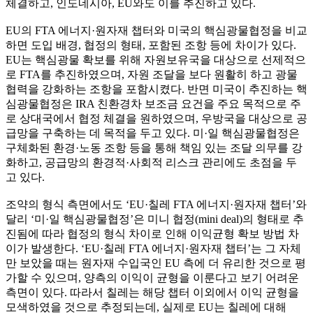
체결하고, 인도네시아, EU와도 이를 추진하고 있다.
EU의 FTA 에너지·원자재 챕터와 미국의 핵심광물협정을 비교
하면 도입 배경, 협정의 형태, 포함된 조항 등에 차이가 있다.
EU는 핵심광물 확보를 위해 자원보유국을 대상으로 선제적으
로 FTA를 추진하였으며, 자원 조달을 보다 원활히 하고 광물
협력을 강화하는 조항을 포함시켰다. 반면 미국이 추진하는 핵
심광물협정은 IRA 친환경차 보조금 요건을 주요 목적으로 주
로 상대국에서 협정 체결을 원하였으며, 우방국을 대상으로 공
급망을 구축하는 데 목적을 두고 있다. 미·일 핵심광물협정은
구체화된 환경·노동 조항 등을 통해 책임 있는 조달 의무를 강
화하고, 공급망의 환경적·사회적 리스크 관리에도 초점을 두
고 있다.
조약의 형식 측면에서도 ‘EU·칠레 FTA 에너지·원자재 챕터’와
달리 ‘미·일 핵심광물협정’은 미니 협정(mini deal)의 형태로 추
진됨에 따라 협정의 형식 차이로 인해 이익균형 확보 방법 차
이가 발생한다. ‘EU·칠레 FTA 에너지·원자재 챕터’는 그 자체
만 보았을 때는 원자재 수입국인 EU 측에 더 유리한 것으로 평
가할 수 있으며, 양측의 이익이 균형을 이룬다고 보기 어려운
측면이 있다. 따라서 칠레는 해당 챕터 이외에서 이익 균형을
모색하였을 것으로 추정되는데, 실제로 EU는 칠레에 대해