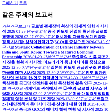
구매하기
목록
같은 주제의 보고서
기본연구보고서
글로벌 관세장벽 확산의 경제적 영향과 시사
점
2026-01-29
연구보고서
중국 반도체 산업의 혁신과 글로벌
경쟁력
2026-02-27
연구보고서
러시아의 다극화 세계전략과
정책 시사점: 상하이협력기구(SCO)를 중심으로
2026-02-13
연
구자료
Strategic Collaboration of Defense Industry between
India and South Korea: Toward a Matured Economic
Partnership
2026-01-29
기본연구보고서
주요국의 신흥 제조기
지 진출 현황과 시사점: 아프리카와 동남아시아를 중심으로
2025-12-30
기본연구보고서
일본의 반도체 공급망구조 변화와
한국에 대한 시사점
2025-12-30
기본연구보고서
인도 첨단전
략산업 분석과 한-인도 협력방안
2025-12-30
기본연구보고서
핵심광물 공급망 안정화를 위한 통상협정 활용 연구
2025-12-
30
연구자료
경제안보 관점에서 본 日·中의 글로벌 사우스 전
략과 시사점
2026-02-02
기본연구보고서
미국 대외경제정책의
경제적 영향 분석 및 기조 전망
2025-12-30
연구보고서
트럼프
2기 대만정책과 동아시아 경제·산업에 대한 영향
2025-10-01
연구자료
중국과 GCC의 에너지 협력 현황 및 시사점
2025-10-