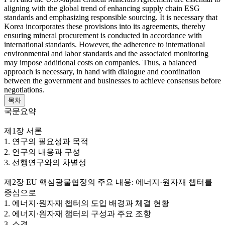
aligning with the global trend of enhancing supply chain ESG
standards and emphasizing responsible sourcing. It is necessary that
Korea incorporates these provisions into its agreements, thereby
ensuring mineral procurement is conducted in accordance with
international standards. However, the adherence to international
environmental and labor standards and the associated monitoring
may impose additional costs on companies. Thus, a balanced
approach is necessary, in hand with dialogue and coordination
between the government and businesses to achieve consensus before
negotiations.
목차
국문요약
제1장 서론
1. 연구의 필요성과 목적
2. 연구의 내용과 구성
3. 선행연구와의 차별성
제2장 EU 핵심광물협정의 주요 내용: 에너지·원자재 챕터를
중심으로
1. 에너지·원자재 챕터의 도입 배경과 체결 현황
2. 에너지·원자재 챕터의 구성과 주요 조항
3. 소결