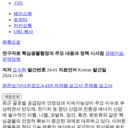
기타
페이스북
트위터
카카오톡
URL 복사
목록으로
연구자료
핵심광물협정의 주요 내용과 정책 시사점
경제안보
,
무역정책
저자
오수현
발간번호
24-01
자료언어
Korean
발간일
2024.11.08
원문보기(다운로드:4,419)
저자별 보고서
주제별 보고서
국문요약
최근 글로벌 공급망의 안정성과 지속가능성이 주요 이슈로 부
상하면서 반도체, 전기차 등 첨단 산업과 친환경 에너지 산업
에 필수적인 리튬, 니켈, 코발트, 망간, 흑연, 희토류와 같은 핵
심광물의 안정적 확보가 중요한 과제로 대두하고 있다. 이러한
광물들은 첨단 기술 제품의 생산에서 공급망의 최상위에 위치