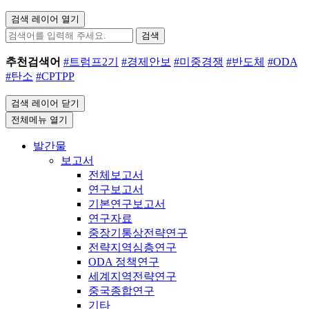
검색 레이어 열기
검색
추천검색어
#트럼프2기
#경제안보
#미중경쟁
#반도체
#ODA
#탄소
#CPTPP
검색 레이어 닫기
전체메뉴 열기
발간물
보고서
전체보고서
연구보고서
기본연구보고서
연구자료
중장기통상전략연구
전략지역심층연구
ODA 정책연구
세계지역전략연구
중국종합연구
기타