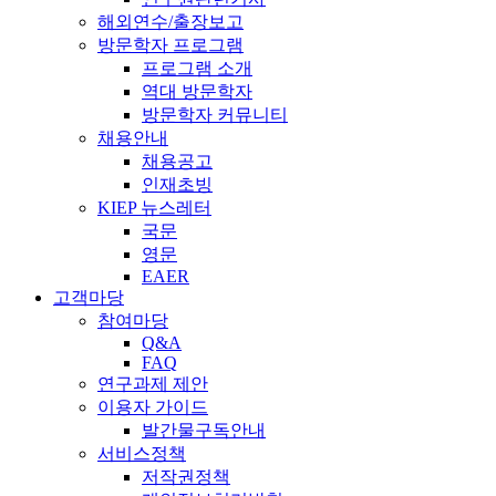
해외연수/출장보고
방문학자 프로그램
프로그램 소개
역대 방문학자
방문학자 커뮤니티
채용안내
채용공고
인재초빙
KIEP 뉴스레터
국문
영문
EAER
고객마당
참여마당
Q&A
FAQ
연구과제 제안
이용자 가이드
발간물구독안내
서비스정책
저작권정책