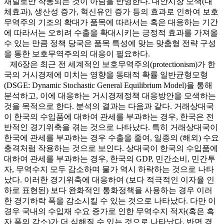
채널로만 작동되는 것이 아님을 반영한다. 대안시장 모색(대
체효과), 생산성 증가, 혁신유인 증가 등의 효과로 인하여 보호
무역주의 기조의 확대가 품목에 따라서는 혹은 대응하는 기간
에 따라서는 오히려 수출을 확대시키는 긍정적 효과를 가져올
수 있는 만큼 정책 당국은 품목 특성에 맞는 맞춤형 전략 구성
을 통한 보호무역주의의 대응이 필요하다.
제6장은 최근 전 세계적인 보호무역주의(protectionism)가 한
국의 거시경제에 미치는 영향을 동태적 확률 일반균형모형
(DSGE: Dynamic Stochastic General Equilibrium Model)을 통해
분석하고, 이에 대응하는 거시경제정책 대응방안을 모색하는
것을 목적으로 한다. 분석의 결과는 다음과 같다. 거래상대국
이 한국의 수입품에 대하여 관세를 부과하는 경우, 한국은 전
반적인 경기위축을 겪는 것으로 나타났다. 특히 거래상대국이
한국에 관세를 부과하는 경우 수출을 줄여, 일종의 (해외) 수요
충격처럼 작용하는 것으로 보인다. 상대국이 한국의 수입품에
대하여 관세를 부과하는 경우, 한국의 GDP, 민간소비, 민간투
자, 무역수지 모두 감소하며 물가 역시 하락하는 것으로 나타
났다. 이러한 경기위축에 대응하여 (보다 적극적인 이자율 인
하로 표현된) 보다 완화적인 통화정책을 사용하는 경우 이러
한 경기하락 폭을 감소시킬 수 있는 것으로 나타났다. 다만 이
경우 국내의 수입재 수요 증가로 인한 무역수지 적자(혹은 흑
자 폭의 감소)가 더 심해질 수 있는 것으로 나타났다. 반면 경