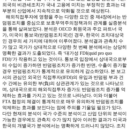
외국의 비관세조치가 국내 고용에 미치는 부정적인 효과는 대
부분의 산업에서 지속적으로 약화될 것으로 예상된다.
해외직접투자에 영향을 주는 다양한 요인 중 제4장에서는 반
덤핑조치를 중심으로 보호무역주의정책과의 관계를 실증분석
을 통해 살펴보았다. 분석은 OECD 회원국과 주요 파트너 국
가, 미국이 통보국(반덤핑조치국)인 경우, 한국이 조치대상국
인 경우의 세 가지에 대하여 이루어졌다. 분석결과 관측치 수
가 많고 국가가 상대적으로 다양한 첫 번째 분석에서는 상당히
명확한 결과가 도출되었다. 즉 ‘대가성 FDI(quid pro quo
FDI)’가 작용하고 있는 것이다. 통보국 입장에서 상대국으로부
터 수입이 증가하면 반덤핑조치가 증가한 반면, 수출이 증가할
경우 반덤핑조치가 통계적으로 유의하게 감소하였다. 본 보고
서의 관심인 외국인 직접투자(IFDI)의 유입과 반덤핑 부과 건
수 간에는 유의한 부(負)의 상관관계가 있는 것으로 나타났으
며, 상대국으로의 해외직접투자 증가도 반덤핑조치 증가를 억
제하는 효과를 가지고 있는 것으로 나타났다. 이와 더불어
FTA 협정의 체결이 통계적으로 매우 유의하게 반덤핑조치를
억제하는 효과를 보인다는 점에 주의를 기울일 필요가 있다.
다만 현재의 분석이 국가 수준의 분석이고 산업 단위의 분석이
가능한 경우에도 관측치 수가 많지 않아 이러한 결과가 미국과
한국의 개별국가 분석에서는 명확하게 드러나지 않았다. 조치