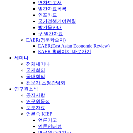
연차보고서
발간자료목록
인포카드
국가정책기여현황
발간물안내
구 발간자료
EAER(영문학술지)
EAER(East Asian Economic Review)
EAER 홈페이지 바로가기
세미나
전체세미나
국제회의
국내회의
전문가 초청간담회
연구원소식
공지사항
연구원동정
보도자료
언론속 KIEP
언론기고
언론인터뷰
연구원관련기사