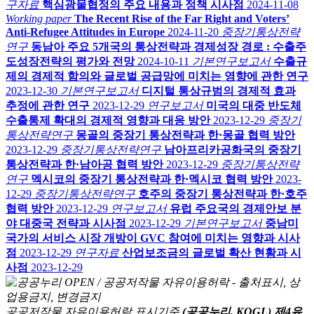
구자료
핵심광물협정의 주요 내용과 정책 시사점
2024-11-08
Working paper
The Recent Rise of the Far Right and Voters’
Anti-Refugee Attitudes in Europe
2024-11-20
중장기통상전략
연구
동남아 주요 5개국의 통상전략과 경제성장 경로 : 수출주
도성장전략의 평가와 전망
2024-10-11
기본연구보고서
수출규
제의 경제적 함의와 글로벌 공급망에 미치는 영향에 관한 연구
2023-12-30
기본연구보고서
디지털 통상규범의 경제적 효과
추정에 관한 연구
2023-12-29
연구보고서
미국의 대중 반도체
수출통제 확대의 경제적 영향과 대응 방안
2023-12-29
중장기
통상전략연구
몽골의 중장기 통상전략과 한·몽골 협력 방안
2023-12-29
중장기통상전략연구
남아프리카공화국의 중장기
통상전략과 한·남아공 협력 방안
2023-12-29
중장기통상전략
연구
멕시코의 중장기 통상전략과 한·멕시코 협력 방안
2023-
12-29
중장기통상전략연구
호주의 중장기 통상전략과 한·호주
협력 방안
2023-12-29
연구보고서
유럽 주요국의 경제안보 분
야 대중국 전략과 시사점
2023-12-29
기본연구보고서
중남미
국가의 서비스 시장 개방이 GVC 참여에 미치는 영향과 시사
점
2023-12-29
연구자료
산업보조금의 글로벌 확산 현황과 시
사점
2023-12-29
공공저작물 자유이용허락 표시기준
(공공누리, KOGL) 제4유