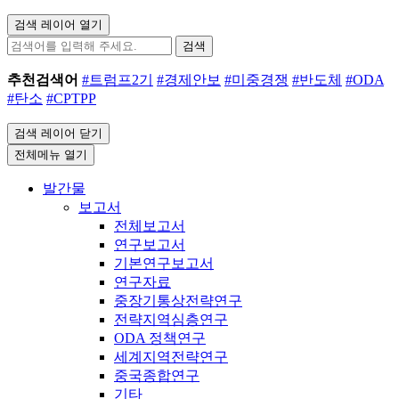
검색 레이어 열기
검색
추천검색어
#트럼프2기
#경제안보
#미중경쟁
#반도체
#ODA
#탄소
#CPTPP
검색 레이어 닫기
전체메뉴 열기
발간물
보고서
전체보고서
연구보고서
기본연구보고서
연구자료
중장기통상전략연구
전략지역심층연구
ODA 정책연구
세계지역전략연구
중국종합연구
기타