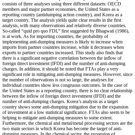
consists of three analyses using three different datasets: OECD
members and major partner economies, the United States as a
reporting country (antidumping action country), and Korea as a
target country. The analysis yields quite clear results in the first
analysis, with many observations and relatively diverse countries.
So-called “quid pro quo FDI,” first suggested by Bhagwati (1986),
is at work. As for importing countries, the probability of
implementing anti-dumping measures is likely to increase when
imports from partner countries increase, while it decreases when
exports to partner countries increased. This study also finds that
there is a significant negative correlation between the inflow of
foreign direct investment (IFDI) and the number of anti-dumping
charges. In addition, it should be noted that FTAs play a very
significant role in mitigating anti-dumping measures. However, since
the number of observations is not so large, the analyses for
individual countries show less congruous outcomes. In the case of
the United States as a reporting country, there is no clear relationship
between the inflow of foreign direct investment (IFDI) and the
number of anti-dumping charges. Korea’s analysis as a target
country shows some anti-dumping mitigation due to the expansion
of investment at a low statistical significance. FTAs also seem to be
helping to mitigate anti-dumping measures to some extent.
Furthermore, the chemical and metal/metal processing sectors are the
two main sectors in which Korea has become the target of anti-
dumping measures. In the chemical sector, the expansion of