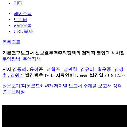
기타
페이스북
트위터
카카오톡
URL 복사
목록으로
기본연구보고서
신보호무역주의정책의 경제적 영향과 시사점
무역장벽
,
무역정책
저자
김종덕
,
윤여준
,
권혁주
,
정민철
,
김유리
,
황운중
,
김경
훈
,
김원기
발간번호
19-13
자료언어
Korean
발간일
2019.12.30
원문보기(다운로드:8,482)
저자별 보고서
주제별 보고서
정책
연구브리핑