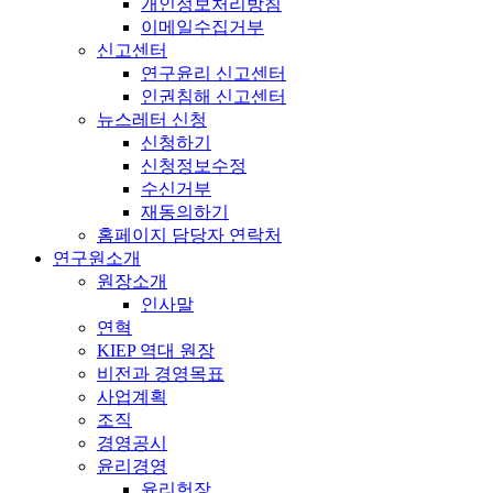
개인정보처리방침
이메일수집거부
신고센터
연구윤리 신고센터
인권침해 신고센터
뉴스레터 신청
신청하기
신청정보수정
수신거부
재동의하기
홈페이지 담당자 연락처
연구원소개
원장소개
인사말
연혁
KIEP 역대 원장
비전과 경영목표
사업계획
조직
경영공시
윤리경영
윤리헌장