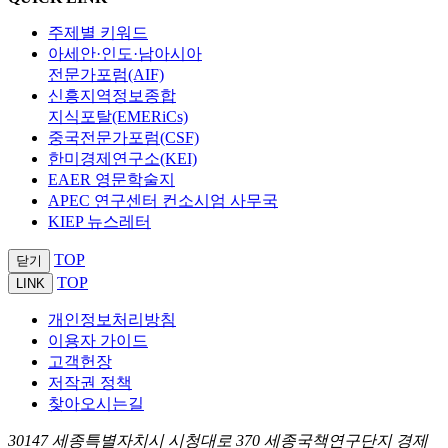
주제별 키워드
아세안·인도·남아시아
전문가포럼(AIF)
신흥지역정보종합
지식포탈(EMERiCs)
중국전문가포럼(CSF)
한미경제연구소(KEI)
EAER 영문학술지
APEC 연구센터 컨소시엄 사무국
KIEP 뉴스레터
TOP
닫기
TOP
LINK
개인정보처리방침
이용자 가이드
고객헌장
저작권 정책
찾아오시는길
30147 세종특별자치시 시청대로 370 세종국책연구단지 경제