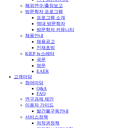
해외연수/출장보고
방문학자 프로그램
프로그램 소개
역대 방문학자
방문학자 커뮤니티
채용안내
채용공고
인재초빙
KIEP 뉴스레터
국문
영문
EAER
고객마당
참여마당
Q&A
FAQ
연구과제 제안
이용자 가이드
발간물구독안내
서비스정책
저작권정책