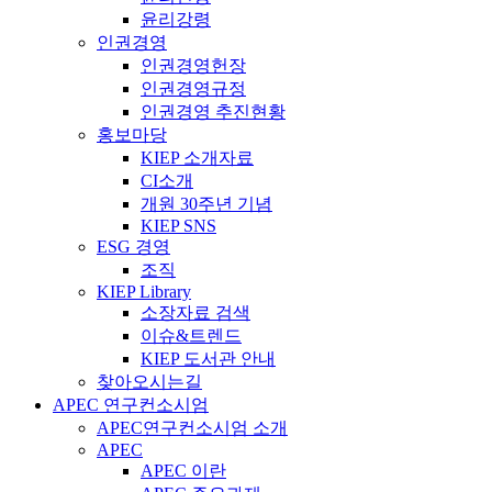
윤리강령
인권경영
인권경영헌장
인권경영규정
인권경영 추진현황
홍보마당
KIEP 소개자료
CI소개
개원 30주년 기념
KIEP SNS
ESG 경영
조직
KIEP Library
소장자료 검색
이슈&트렌드
KIEP 도서관 안내
찾아오시는길
APEC 연구컨소시엄
APEC연구컨소시엄 소개
APEC
APEC 이란