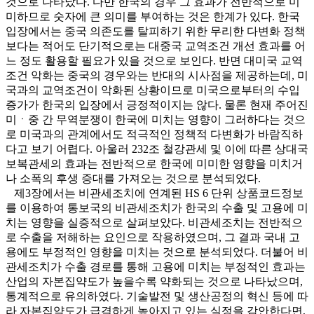
것으로 나타났다. 다만 한국의 경우 그 효과가 전반적으로 미
미하므로 숫자에 큰 의미를 부여하는 것은 한계가 있다. 한국
입장에서는 중국 의존도를 탈피하기 위한 무리한 다변화 정책
보다는 적어도 단기적으로는 대중국 교역조건 개선 효과를 어
느 정도 활용할 필요가 있을 것으로 보인다. 반면 대미국 교역
조건 악화는 중국의 경우와는 반대의 시사점을 제공하는데, 미
국과의 교역조건이 악화된 상황이므로 미국으로부터의 수입
증가가 한국의 입장에서 긍정적이지는 않다. 물론 현재 주어진
미ㆍ중 간 무역분쟁이 한국에 미치는 영향이 그러하다는 것으
로 미국과의 관계에서도 적극적인 정책적 다변화가 바람직하
다고 보기 어렵다. 아울러 232조 철강관세 및 이에 따른 상대국
보복관세의 효과는 전반적으로 한국에 미미한 영향을 미치거
나 소폭의 후생 증대를 가져오는 것으로 분석되었다.
제3장에서는 비관세조치에 연계된 HS 6 단위 상품코드정보
를 이용하여 통보국의 비관세조치가 한국의 수출 및 고용에 미
치는 영향을 실증적으로 살펴보았다. 비관세조치는 전반적으
로 수출을 저해하는 요인으로 작용하였으며, 그 결과 국내 고
용에도 부정적인 영향을 미치는 것으로 분석되었다. 더불어 비
관세조치가 수출 경로를 통해 고용에 미치는 부정적인 효과는
산업의 자본집약도가 높을수록 약화되는 것으로 나타났으며,
통계적으로 유의하였다. 기술발전 및 생산공정의 혁신 등에 따
라 자본집약도가 급격하게 높아지고 있는 실정을 감안한다면,