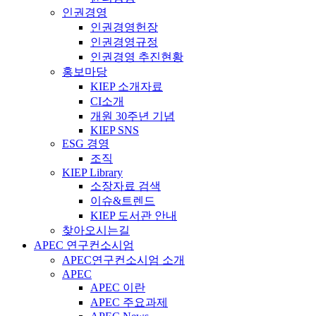
인권경영
인권경영헌장
인권경영규정
인권경영 추진현황
홍보마당
KIEP 소개자료
CI소개
개원 30주년 기념
KIEP SNS
ESG 경영
조직
KIEP Library
소장자료 검색
이슈&트렌드
KIEP 도서관 안내
찾아오시는길
APEC 연구컨소시엄
APEC연구컨소시엄 소개
APEC
APEC 이란
APEC 주요과제