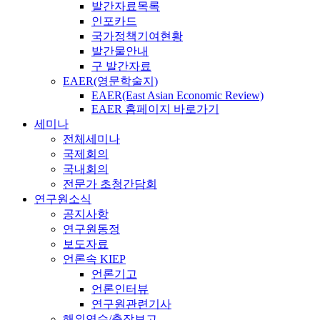
발간자료목록
인포카드
국가정책기여현황
발간물안내
구 발간자료
EAER(영문학술지)
EAER(East Asian Economic Review)
EAER 홈페이지 바로가기
세미나
전체세미나
국제회의
국내회의
전문가 초청간담회
연구원소식
공지사항
연구원동정
보도자료
언론속 KIEP
언론기고
언론인터뷰
연구원관련기사
해외연수/출장보고