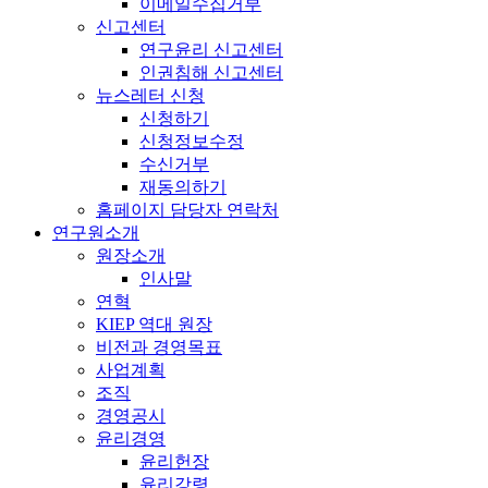
이메일수집거부
신고센터
연구윤리 신고센터
인권침해 신고센터
뉴스레터 신청
신청하기
신청정보수정
수신거부
재동의하기
홈페이지 담당자 연락처
연구원소개
원장소개
인사말
연혁
KIEP 역대 원장
비전과 경영목표
사업계획
조직
경영공시
윤리경영
윤리헌장
윤리강령