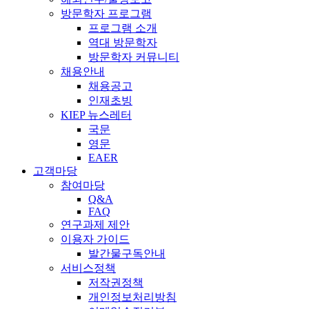
방문학자 프로그램
프로그램 소개
역대 방문학자
방문학자 커뮤니티
채용안내
채용공고
인재초빙
KIEP 뉴스레터
국문
영문
EAER
고객마당
참여마당
Q&A
FAQ
연구과제 제안
이용자 가이드
발간물구독안내
서비스정책
저작권정책
개인정보처리방침