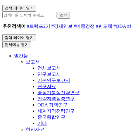
검색 레이어 열기
검색
추천검색어
#트럼프2기
#경제안보
#미중경쟁
#반도체
#ODA
검색 레이어 닫기
전체메뉴 열기
발간물
보고서
전체보고서
연구보고서
기본연구보고서
연구자료
중장기통상전략연구
전략지역심층연구
ODA 정책연구
세계지역전략연구
중국종합연구
기타
현안자료