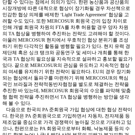
단할 수 있다는 점에서 의의가 있다. 한편 농산품과 공산품의
시장개방에 따른 대척으로 협상이 장기화될 경우 차선책으로
민감한 협상 의제를 배제한 ‘Light Trade Agreement’ 협상을 고
려할 수도 있다. 또한 MERCOSUR 회원국 간의 입장 차이로
인해 개별 회원국 차원의 FTA를 차후 허용할 경우 양자 차원
의 TA 협상을 병행하여 추진하는 전략도 고려해야 할 것이다.
아울러 MERCOSUR 현지에서 우호적인 협상 분위기를 조성
하기 위한 다각적인 활동을 병행할 필요가 있다. 현지 유력 경
제단체 혹은 싱크 탱크와 공동연구 및 세미나 개최를 통해 한
국과 TA 협상의 필요성을 지속적으로 설파하고 홍보할 필요가
있다. 끝으로 MERCOSUR의 관심을 유도하고 지속적인 협상
의 여세를 유지하기 위한 전략이 필요하다. EU의 경우 장기화
되는 협상에서 돌파구를 마련하기 위해 MERCOSUR의 핵심
국인 브라질과 전략적동반자협정을 별도로 체결하는 전략을
추진한 바 있는데, MERCOSUR 회원국의 수요를 파악해 맞춤
형 협력 전략을 추진하면서 TA 협상을 병행하는 방안을 생각
해 볼 수 있다.
다음으로 한국의 PA 준회원국 가입 협상에 대한 협상 전략이
다. 한국은 PA 준회원국으로 가입하면서 자동차, 전자제품 등
제조업을 중심으로 가격 경쟁력이 높아질 것으로 기대하고 있
으나, 한편으로는 PA 회원국으로부터 화훼, 낙농제품 등의 수
입도 함께 늘어나 국내 해당 산업 부문의 피해가 불가피할 것