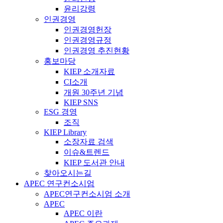
윤리강령
인권경영
인권경영헌장
인권경영규정
인권경영 추진현황
홍보마당
KIEP 소개자료
CI소개
개원 30주년 기념
KIEP SNS
ESG 경영
조직
KIEP Library
소장자료 검색
이슈&트렌드
KIEP 도서관 안내
찾아오시는길
APEC 연구컨소시엄
APEC연구컨소시엄 소개
APEC
APEC 이란