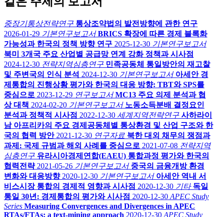
같은 주제의 보고서
중장기통상전략연구
통상조약법의 발전방향에 관한 연구
2026-01-29
기본연구보고서
BRICS 확장에 따른 경제 블록화
가능성과 한국의 정책 방향 연구
2025-12-30
기본연구보고서
북미 3개국 주요 산업별 공급망 연계 강화 정책과 시사점
2024-12-30
전략지역심층연구
민족공동체 통일방안의 재고찰
및 주변국의 인식 분석
2024-12-30
기본연구보고서
아세안 경
제통합의 진행상황 평가와 한국의 대응 방향: TBT와 SPS를
중심으로
2023-12-29
연구보고서
MC13 주요 의제 분석과 협
상 대책
2024-02-20
기본연구보고서
노동소득분배 결정요인
분석과 정책적 시사점
2022-12-30
세계지역전략연구
사하라이
남 아프리카의 주요 경제공동체별 통상환경 및 산업 구조와 한
국의 협력 방안
2021-12-30
연구자료
북한 대외 채무의 쟁점과
과제: 국제 규범과 해외 사례를 중심으로
2021-07-08
전략지역
심층연구
유라시아경제연합(EAEU) 통합과정 평가와 한국의
협력전략
2021-05-26
기본연구보고서
중국의 금융개방 환경
변화와 대응방향
2020-12-30
기본연구보고서
아세안 역내 서
비스시장 통합의 경제적 영향과 시사점
2020-12-30
기타
독일
통일 30년: 경제통합의 평가와 시사점
2020-12-30
APEC Study
Series
Measuring Convergences and Divergences in APEC
RTAs/FTAs: a text-mining approach
2020-12-30
APEC Study