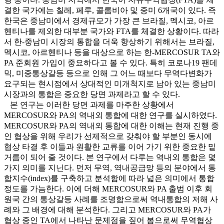
결한 국가에는 칠레, 페루, 콜롬비아 및 중미 6개국이 있다. 즉
한국은 중남미에서 경제규모가 가장 큰 브라질, 멕시코, 아르
헨티나를 제외한 대부분 국가와 FTA를 체결한 상황이다. 따라
서 한-중남미 시장의 통합을 더욱 향상하기 위해서는 브라질,
멕시코, 아르헨티나 등을 대상으로 하는 한-MERCOSUR TA와
PA 준회원 가입이 중요하다고 볼 수 있다. 특히 코로나19 팬데
믹, 미중통상갈등 등으로 인해 그 어느 때보다 무역다변화가
요구되는 현시점에서 상대적인 미개척지로 남아 있는 중남미
시장과의 통합은 중요한 당면 과제라고 할 수 있다.
본 연구는 이러한 당면 과제를 마주한 상황에서
MERCOSUR와 PA의 역내외 통합에 대한 연구를 실시하였다.
MERCOSUR와 PA의 역내외 통합에 대한 이해는 현재 진행 중
인 협상을 위해 우리가 선제적으로 갖춰야 할 부분인 동시에
협상 타결 후 이들과 원활한 교류를 이어 가기 위한 중요한 밑
거름이 되어 줄 것이다. 본 연구에서 다루는 역내외 통합은 몇
가지 의미를 지닌다. 먼저 무역, 역내공급망 등의 분야에서 통
합지수(index)를 구축하고 분석함에 따라 넓은 의미에서 통합
정도를 가늠한다. 이에 더해 MERCOSUR와 PA 출범 이후 회
원국 간의 통상갈등 사례를 조명함으로써 역내통합의 저해 사
례와 그 배경에 대해 분석한다. 그리고 MERCOSUR와 PA가
협상 중인 TA에서 나타난 문제점을 짚어 봄으로써 무역협상