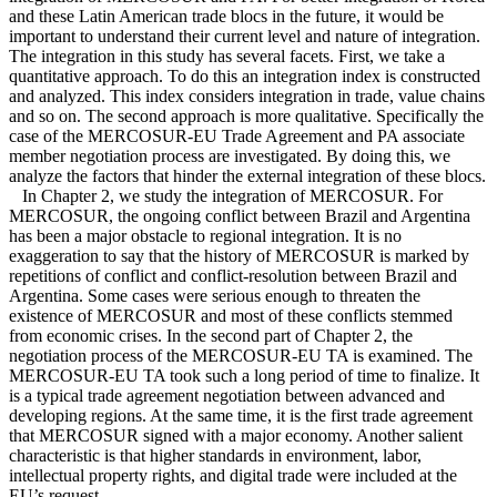
and these Latin American trade blocs in the future, it would be
important to understand their current level and nature of integration.
The integration in this study has several facets. First, we take a
quantitative approach. To do this an integration index is constructed
and analyzed. This index considers integration in trade, value chains
and so on. The second approach is more qualitative. Specifically the
case of the MERCOSUR-EU Trade Agreement and PA associate
member negotiation process are investigated. By doing this, we
analyze the factors that hinder the external integration of these blocs.
In Chapter 2, we study the integration of MERCOSUR. For
MERCOSUR, the ongoing conflict between Brazil and Argentina
has been a major obstacle to regional integration. It is no
exaggeration to say that the history of MERCOSUR is marked by
repetitions of conflict and conflict-resolution between Brazil and
Argentina. Some cases were serious enough to threaten the
existence of MERCOSUR and most of these conflicts stemmed
from economic crises. In the second part of Chapter 2, the
negotiation process of the MERCOSUR-EU TA is examined. The
MERCOSUR-EU TA took such a long period of time to finalize. It
is a typical trade agreement negotiation between advanced and
developing regions. At the same time, it is the first trade agreement
that MERCOSUR signed with a major economy. Another salient
characteristic is that higher standards in environment, labor,
intellectual property rights, and digital trade were included at the
EU’s request.