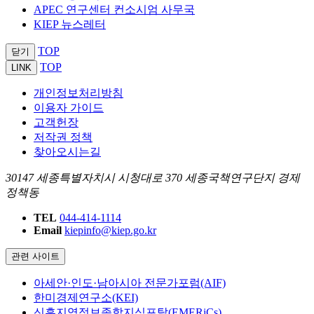
APEC 연구센터 컨소시엄 사무국
KIEP 뉴스레터
TOP
닫기
TOP
LINK
개인정보처리방침
이용자 가이드
고객헌장
저작권 정책
찾아오시는길
30147 세종특별자치시 시청대로 370 세종국책연구단지 경제
정책동
TEL
044-414-1114
Email
kiepinfo@kiep.go.kr
관련 사이트
아세안·인도·남아시아 전문가포럼(AIF)
한미경제연구소(KEI)
신흥지역정보종합지식포탈(EMERiCs)