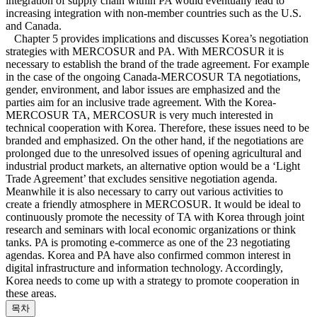
integration of supply chain within PA would eventually lead to
increasing integration with non-member countries such as the U.S.
and Canada.
Chapter 5 provides implications and discusses Korea’s negotiation
strategies with MERCOSUR and PA. With MERCOSUR it is
necessary to establish the brand of the trade agreement. For example
in the case of the ongoing Canada-MERCOSUR TA negotiations,
gender, environment, and labor issues are emphasized and the
parties aim for an inclusive trade agreement. With the Korea-
MERCOSUR TA, MERCOSUR is very much interested in
technical cooperation with Korea. Therefore, these issues need to be
branded and emphasized. On the other hand, if the negotiations are
prolonged due to the unresolved issues of opening agricultural and
industrial product markets, an alternative option would be a ‘Light
Trade Agreement’ that excludes sensitive negotiation agenda.
Meanwhile it is also necessary to carry out various activities to
create a friendly atmosphere in MERCOSUR. It would be ideal to
continuously promote the necessity of TA with Korea through joint
research and seminars with local economic organizations or think
tanks. PA is promoting e-commerce as one of the 23 negotiating
agendas. Korea and PA have also confirmed common interest in
digital infrastructure and information technology. Accordingly,
Korea needs to come up with a strategy to promote cooperation in
these areas.
목차