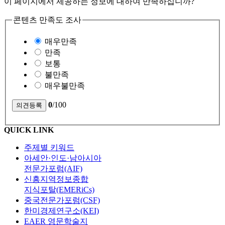
이 페이지에서 제공하는 정보에 대하여 만족하십니까?
콘텐츠 만족도 조사
매우만족
만족
보통
불만족
매우불만족
0
/100
QUICK LINK
주제별 키워드
아세안·인도·남아시아
전문가포럼(AIF)
신흥지역정보종합
지식포탈(EMERiCs)
중국전문가포럼(CSF)
한미경제연구소(KEI)
EAER 영문학술지