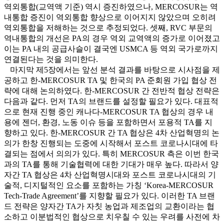
역외통합(교역액 기준) 역시 증진하였으나, MERCOSUR는 역
내통합 증진이 역외통합 향상으로 이어지지 않았으며 오히려
역외통합을 저해하는 것으로 추정되었다. 셋째, RVC 부문의
역내통합의 개선은 PA의 경우 역외 교역액의 증가로 이어졌고
이는 PA 내의 공급사슬이 결국엔 USMCA 등 역외 국가로까지
연결된다는 것을 의미한다.
마지막 제5장에서는 앞선 분석 결과를 바탕으로 시사점을 제
공하고 한-MERCOSUR TA 및 한국의 PA 준회원 가입 협상 전
략에 대해 논의하였다. 한-MERCOSUR 간 전반적 협상 전략은
다음과 같다. 먼저 TA의 브랜드를 설정할 필요가 있다. 대표적
으로 현재 진행 중인 캐나다-MERCOSUR TA 협상의 경우 내
용에 젠더, 환경, 노동 이슈 등을 포함하면서 포용적 TA를 지
향하고 있다. 한-MERCOSUR 간 TA 협상은 4차 산업혁명의 논
의가 한창 진행되는 도중에 시작해서 포스트 코로나시대에 타
결되는 점에서 의의가 있다. 특히 MERCOSUR 측은 이번 한국
과의 TA를 통해 기술협력에 대한 기대가 매우 높다. 따라서 양
자간 TA 협상은 4차 산업혁명시대와 포스트 코로나시대의 기
술적, 디지털적인 요소를 포함하는 가칭 ‘Korea-MERCOSUR
Tech-Trade Agreement’를 지향할 필요가 있다. 이러한 TA 브랜
드 전략은 양자간 TA가 자칫 농업과 제조업의 교환이라는 협
소하고 이분법적인 협상으로 치우칠 수 있는 우려를 사전에 차