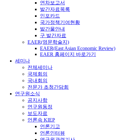
연차보고서
발간자료목록
인포카드
국가정책기여현황
발간물안내
구 발간자료
EAER(영문학술지)
EAER(East Asian Economic Review)
EAER 홈페이지 바로가기
세미나
전체세미나
국제회의
국내회의
전문가 초청간담회
연구원소식
공지사항
연구원동정
보도자료
언론속 KIEP
언론기고
언론인터뷰
연구원관련기사