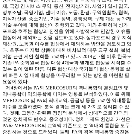
제, 국경 간 서비스 무역, 통신, 전자상거래, 사업가 일시 입국,
정부조달, 국영기업, 젠더 이슈, 노동, 환경, 무역원활화, 협력,
지식재산권, 중소기업, 기술 장벽, 경쟁정책, 규제 개선 등 23개
기술 분야에 대해 협상이 진행되고 있다. 이와 관련하여 싱가
포르와 호주는 협상의 진전을 위해 자발적으로 민감한 이슈를
협상에서 제외하는 것을 검토하고 있다. 싱가포르의 경우 지식
재산권, 노동권 이슈를 협상에서 제외하는 방안을 검토하고 있
다. 호주는 디지털 상품에 대한 비차별적 대우 요구 철회, 불법
어업 관련 제안 철회를 고려하고 있다. 2019년 7월 이후 한국도
기존 PA 준회원국 협상 대상 4개국과 별개로 협상을 시작할 수
있는 길이 열린 만큼, 다른 협상 대상 국가들의 협상 동향을 살
펴 빠른 시일 내에 협상을 마무리할 수 있는 방안을 마련할 필
요성이 있다.
제4장에서는 PA와 MERCOSUR의 역내통합의 결정요인 및
역내통합이 역외통합에 미치는 영향을 분석하였다. 이를 위해
MERCOSUR 및 PA의 역내교역, 공급망 등을 고려한 역내통합
지수를 도출하였다. 분석 결과는 크게 세 가지로 정리할 수 있
다. 첫째, 그동안 관련된 정량적 분석에서 상대적으로 간과되
었던 정치제도 변수의 중요성이다. 정치ㆍ제도 환경의 개선은
PA와 MERCOSUR의 교역액 기준으로 본 역내외 통합을 모두
증진하는 것으로 드러났다. 둘째, PA의 경우 역내통합 증진은