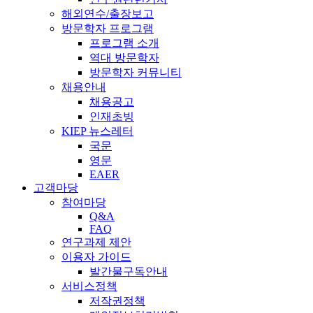
해외연수/출장보고
방문학자 프로그램
프로그램 소개
역대 방문학자
방문학자 커뮤니티
채용안내
채용공고
인재초빙
KIEP 뉴스레터
국문
영문
EAER
고객마당
참여마당
Q&A
FAQ
연구과제 제안
이용자 가이드
발간물구독안내
서비스정책
저작권정책