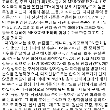
고해야 할 주요 사례가 되었다. 동시에 MERCOSUR가 최초로
역외국과 타결한 온전한 FTA이면서 상호 시장개방도가 높은
특징을 지닌다. 아울러 환경, 노동, 지식재산권, 디지털 무역 등
신통상 의제에서 선진적인 기준을 적용하는 EU의 입장이 상
당 부분 반영된 FTA라는 특징도 지닌다. 높은 수준의 한-미 및
한-EU FTA, 그리고 최근 진행 중인 한-칠레 FTA 고도화 협상
등을 이용하여 MERCOSUR와의 협상수준을 한층 제고할 수
있을 것이다.
제3장에서는 호주, 뉴질랜드, 캐나다, 싱가포르의 PA 준회원
가입 협상 과정에 대해 살펴본다. PA는 2017년 3월 준회원국
지위를 창설하고 같은 해 6월 캐나다, 싱가포르, 호주, 뉴질랜
드 4개국을 우선 협상자로 초청하였다. 2017년 10월 제1차 협
상을 시작으로 2018년 10월까지 7차례 협상을 진행하였다. 제7
차 협상까지는 주제에 따라 양자협상과 다자협상을 병행하여
논의를 진행하였으나, 다자협상으로는 합의에 이르기가 쉽지
않음을 깨닫게 된다. 이에 2019년 9월 칠레 산티아고에서 개최
된 수석대표 협상에서 논의를 양자협상으로 진행하기로 결정
하였다. 즉 다자협상으로 진행해 왔던 법률ㆍ제도적 문제, 원
산지 규정, 투자, 금융서비스 분야는 양자간 실무진 협의를 통
해 논의하고, 그 외의 분야는 수석대표 간 양자협상을 통해 다
루기로 하였다. 현재 법적ㆍ제도적 문제, 원산지 규정, 투자, 금
융서비스 및 해운, 시장 접근, 위생 및 식품 검역 조치, 무역구