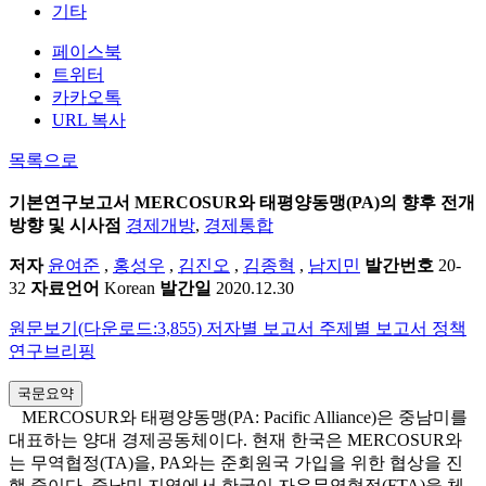
기타
페이스북
트위터
카카오톡
URL 복사
목록으로
기본연구보고서
MERCOSUR와 태평양동맹(PA)의 향후 전개
방향 및 시사점
경제개방
,
경제통합
저자
윤여준
,
홍성우
,
김진오
,
김종혁
,
남지민
발간번호
20-
32
자료언어
Korean
발간일
2020.12.30
원문보기(다운로드:3,855)
저자별 보고서
주제별 보고서
정책
연구브리핑
국문요약
MERCOSUR와 태평양동맹(PA: Pacific Alliance)은 중남미를
대표하는 양대 경제공동체이다. 현재 한국은 MERCOSUR와
는 무역협정(TA)을, PA와는 준회원국 가입을 위한 협상을 진
행 중이다. 중남미 지역에서 한국이 자유무역협정(FTA)을 체