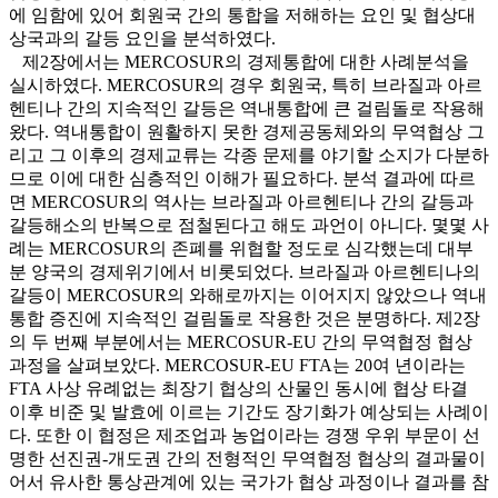
에 임함에 있어 회원국 간의 통합을 저해하는 요인 및 협상대
상국과의 갈등 요인을 분석하였다.
제2장에서는 MERCOSUR의 경제통합에 대한 사례분석을
실시하였다. MERCOSUR의 경우 회원국, 특히 브라질과 아르
헨티나 간의 지속적인 갈등은 역내통합에 큰 걸림돌로 작용해
왔다. 역내통합이 원활하지 못한 경제공동체와의 무역협상 그
리고 그 이후의 경제교류는 각종 문제를 야기할 소지가 다분하
므로 이에 대한 심층적인 이해가 필요하다. 분석 결과에 따르
면 MERCOSUR의 역사는 브라질과 아르헨티나 간의 갈등과
갈등해소의 반복으로 점철된다고 해도 과언이 아니다. 몇몇 사
례는 MERCOSUR의 존폐를 위협할 정도로 심각했는데 대부
분 양국의 경제위기에서 비롯되었다. 브라질과 아르헨티나의
갈등이 MERCOSUR의 와해로까지는 이어지지 않았으나 역내
통합 증진에 지속적인 걸림돌로 작용한 것은 분명하다. 제2장
의 두 번째 부분에서는 MERCOSUR-EU 간의 무역협정 협상
과정을 살펴보았다. MERCOSUR-EU FTA는 20여 년이라는
FTA 사상 유례없는 최장기 협상의 산물인 동시에 협상 타결
이후 비준 및 발효에 이르는 기간도 장기화가 예상되는 사례이
다. 또한 이 협정은 제조업과 농업이라는 경쟁 우위 부문이 선
명한 선진권-개도권 간의 전형적인 무역협정 협상의 결과물이
어서 유사한 통상관계에 있는 국가가 협상 과정이나 결과를 참