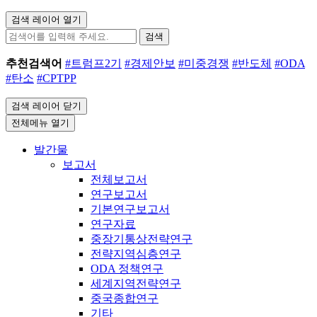
검색 레이어 열기
검색
추천검색어
#트럼프2기
#경제안보
#미중경쟁
#반도체
#ODA
#탄소
#CPTPP
검색 레이어 닫기
전체메뉴 열기
발간물
보고서
전체보고서
연구보고서
기본연구보고서
연구자료
중장기통상전략연구
전략지역심층연구
ODA 정책연구
세계지역전략연구
중국종합연구
기타