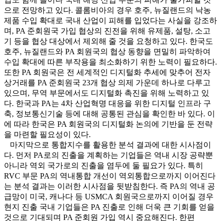
으로 전망하고 있다. 콜롬비아의 경우 호주, 뉴질랜드의 낙농
제품 수입 확대로 국내 산업이 피해를 입었다는 사실을 강조하
며, PA 준회원국 가입 협상의 진전을 위해 유제품, 설탕, 소고
기 등을 협상 대상에서 제외해 줄 것을 요청하고 있다. 한국도
호주, 뉴질랜드와 PA 회원국의 협상 동향을 면밀히 파악하여
수입 확대에 따른 부작용을 최소화하기 위한 노력이 필요하다.
또한 PA 회원국은 전 세계적인 디지털화 추세에 맞추어 전자
상거래를 PA 준회원국 23개 협상 의제 가운데 하나로 다루고
있으며, 무역 부문에서도 디지털화 촉진을 위해 노력하고 있
다. 한국과 PA는 4차 산업혁명 대응을 위한 디지털 인프라 구
축, 정보통신기술 등에 대해 공통된 관심을 확인한 바 있다. 이
에 따라 한국은 PA 회원국의 디지털화 논의에 기반을 둔 전략
을 마련할 필요성이 있다.
마지막으로 통합지수를 활용한 분석 결과에 대한 시사점이
다. 먼저 PA로의 진출을 계획하는 기업들은 역내 시장 공략뿐
아니라 역외 국가로의 진출을 염두에 둘 필요가 있다. 특히
RVC 부문 PA의 역내통합 개선이 역외통합으로까지 이어진다
는 분석 결과는 이러한 시사점을 뒷받침한다. 즉 PA의 역내 공
급망이 미국, 캐나다 등 USMCA 회원국으로까지 이어질 경우
현지 진출 국내 기업들은 PA 진출로 인해 더욱 큰 기회를 얻을
것으로 기대되며 PA 준회원 가입 역시 중요해진다. 한편