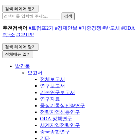
검색 레이어 열기
검색
추천검색어
#트럼프2기
#경제안보
#미중경쟁
#반도체
#ODA
#탄소
#CPTPP
검색 레이어 닫기
전체메뉴 열기
발간물
보고서
전체보고서
연구보고서
기본연구보고서
연구자료
중장기통상전략연구
전략지역심층연구
ODA 정책연구
세계지역전략연구
중국종합연구
기타