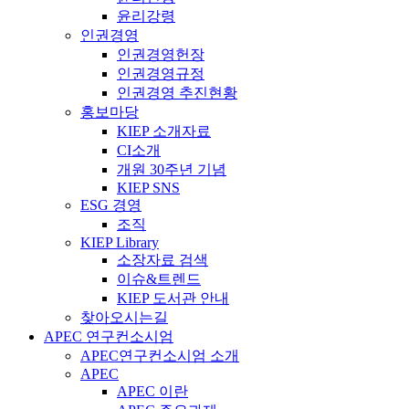
윤리강령
인권경영
인권경영헌장
인권경영규정
인권경영 추진현황
홍보마당
KIEP 소개자료
CI소개
개원 30주년 기념
KIEP SNS
ESG 경영
조직
KIEP Library
소장자료 검색
이슈&트렌드
KIEP 도서관 안내
찾아오시는길
APEC 연구컨소시엄
APEC연구컨소시엄 소개
APEC
APEC 이란