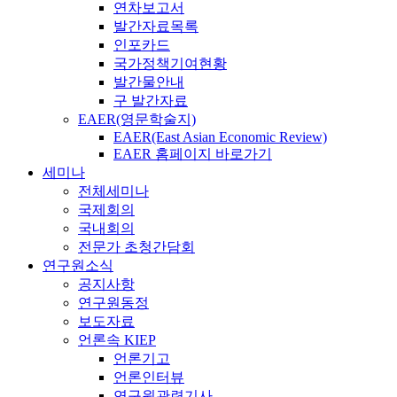
연차보고서
발간자료목록
인포카드
국가정책기여현황
발간물안내
구 발간자료
EAER(영문학술지)
EAER(East Asian Economic Review)
EAER 홈페이지 바로가기
세미나
전체세미나
국제회의
국내회의
전문가 초청간담회
연구원소식
공지사항
연구원동정
보도자료
언론속 KIEP
언론기고
언론인터뷰
연구원관련기사