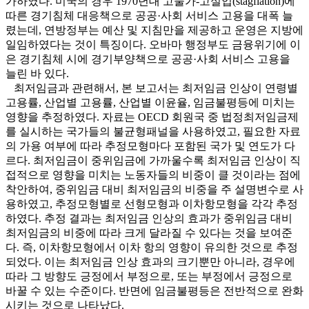
가하였다. 미국의 경우 1970년대 고물가-고실업(stagflation)에
따른 경기침체 대응책으로 공공·사회 서비스 고용을 대폭 늘
렸는데, 연방정부는 예산 및 지침만을 제공하고 운영은 지방에
일임하였다는 것이 특징이다. 오바마 행정부도 금융위기에 이
은 경기침체 시에 경기부양책으로 공공·사회 서비스 고용을
늘린 바 있다.
최저임금과 관련해서, 본 보고서는 최저임금 인상이 연령별
고용률, 산업별 고용률, 산업별 이윤율, 임금불평등에 미치는
영향을 추정하였다. 자료는 OECD 회원국 중 법정최저임금제
를 실시하는 국가들의 불균형패널을 사용하였고, 필요한 자료
의 가용 여부에 따라 추정모형마다 포함된 국가 및 연도가 다
르다. 최저임금이 중위임금에 가까울수록 최저임금 인상이 직
접적으로 영향을 미치는 노동자들의 비중이 클 것이라는 점에
착안하여, 중위임금 대비 최저임금의 비중을 주 설명변수로 사
용하였고, 추정모형별로 선형모형과 이차항모형을 각각 추정
하였다. 추정 결과는 최저임금 인상의 효과가 중위임금 대비
최저임금의 비중에 따라 크게 달라질 수 있다는 것을 보여준
다. 즉, 이차항모형에서 이차 항의 영향이 유의한 것으로 추정
되었다. 이는 최저임금 인상 효과의 크기뿐만 아니라, 경우에
따라 그 방향도 긍정에서 부정으로, 또는 부정에서 긍정으로
바꿀 수 있는 수준이다. 반면에 임금불평등은 전반적으로 완화
시키는 것으로 나타났다.