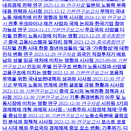
내외경제 전략 연구
2025-12-30
연구자료
일본의 노동력 부족
대응 전략과 시사점
2025-12-12
기본연구보고서
무역이 국내
노동 재배치에 미친 영향과 정책 시사점
2024-12-30
연구보고
서
전후 우크라이나 재건 사업의 국제 논의와 한국기업 참여
가능성 연구
2024-11-13
기본연구보고서
주요국의 산업별 디
지털 전환이 노동시장에 미치는 영향
2023-12-29
중국종합연
구
중국 고용시스템과 일자리 정책
2023-12-29
중국종합연구
디지털 전환 시대 한중 청년여성들의 ‘일’과 ‘가족형성’에 대한
인식 변화 연구
2023-12-29
연구자료
외국인 직접투자가 베트
남의 성별 임금 격차에 미치는 영향과 시사점
2023-09-08
기본
연구보고서
인도의 주별 인구구조 변화가 노동시장과 산업별
고용구조에 미치는 영향
2022-12-30
기본연구보고서
포용적
무역을 위한 국내보완대책의 성과와 시사점
2022-12-30
연구
자료
무역과 노동의 연계에 관한 글로벌 규범 현황과 시사점
2022-12-30
기본연구보고서
중국 도시의 녹색전환 정책과 시
사점
2022-12-30
기본연구보고서
기후·환경변화가 이주 및 노
동시장에 미치는 영향 연구
2022-12-30
연구자료
시진핑 3기의
경제체제 개혁 과제와 시사점 : ‘사회주의 시장경제 체제’구축
을 중심으로
2022-12-30
기본연구보고서
노동소득분배 결정요
인 분석과 정책적 시사점
2022-12-30
연구보고서
포스트 코로
나 시대 해외 주요국의 경제체제 중요 요소 변화: 기후위기, 디