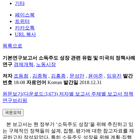
기타
페이스북
트위터
카카오톡
URL 복사
목록으로
기본연구보고서
소득주도 성장 관련 유럽 및 미국의 정책사례
연구
경제개혁
,
노동시장
저자
조동희
,
김종혁
,
김흥종
,
문성만
,
윤여준
,
임유진
발간
번호
18-08
자료언어
Korean
발간일
2018.12.31
원문보기(다운로드:3,673)
저자별 보고서
주제별 보고서
정책
연구브리핑
국문요약
본 보고서는 현 정부가 ‘소득주도 성장’을 위해 추진하고 있
는 구체적인 정책들의 설계, 집행, 평가에 대한 참고자료를 제
공하고자 작성되었다. 특히 소득주도 성장을 위해 계획·집행