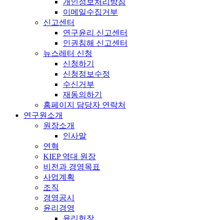
개인정보처리방침
이메일수집거부
신고센터
연구윤리 신고센터
인권침해 신고센터
뉴스레터 신청
신청하기
신청정보수정
수신거부
재동의하기
홈페이지 담당자 연락처
연구원소개
원장소개
인사말
연혁
KIEP 역대 원장
비전과 경영목표
사업계획
조직
경영공시
윤리경영
윤리헌장