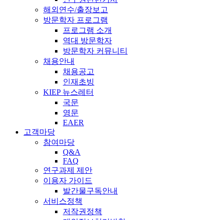
해외연수/출장보고
방문학자 프로그램
프로그램 소개
역대 방문학자
방문학자 커뮤니티
채용안내
채용공고
인재초빙
KIEP 뉴스레터
국문
영문
EAER
고객마당
참여마당
Q&A
FAQ
연구과제 제안
이용자 가이드
발간물구독안내
서비스정책
저작권정책