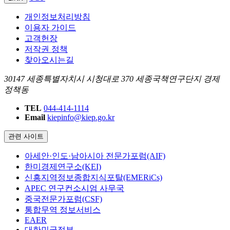
개인정보처리방침
이용자 가이드
고객헌장
저작권 정책
찾아오시는길
30147 세종특별자치시 시청대로 370 세종국책연구단지 경제
정책동
TEL
044-414-1114
Email
kiepinfo@kiep.go.kr
관련 사이트
아세안·인도·남아시아 전문가포럼(AIF)
한미경제연구소(KEI)
신흥지역정보종합지식포탈(EMERiCs)
APEC 연구컨소시엄 사무국
중국전문가포럼(CSF)
통합무역 정보서비스
EAER
대한민국정부