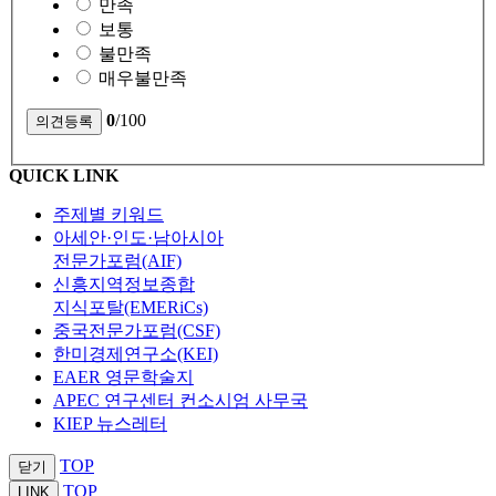
만족
보통
불만족
매우불만족
0
/100
QUICK LINK
주제별 키워드
아세안·인도·남아시아
전문가포럼(AIF)
신흥지역정보종합
지식포탈(EMERiCs)
중국전문가포럼(CSF)
한미경제연구소(KEI)
EAER 영문학술지
APEC 연구센터 컨소시엄 사무국
KIEP 뉴스레터
TOP
닫기
TOP
LINK