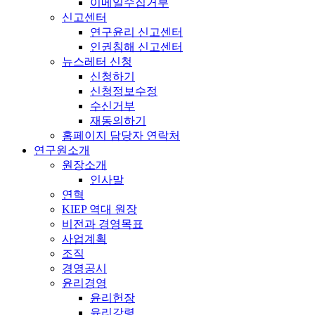
이메일수집거부
신고센터
연구윤리 신고센터
인권침해 신고센터
뉴스레터 신청
신청하기
신청정보수정
수신거부
재동의하기
홈페이지 담당자 연락처
연구원소개
원장소개
인사말
연혁
KIEP 역대 원장
비전과 경영목표
사업계획
조직
경영공시
윤리경영
윤리헌장
윤리강령