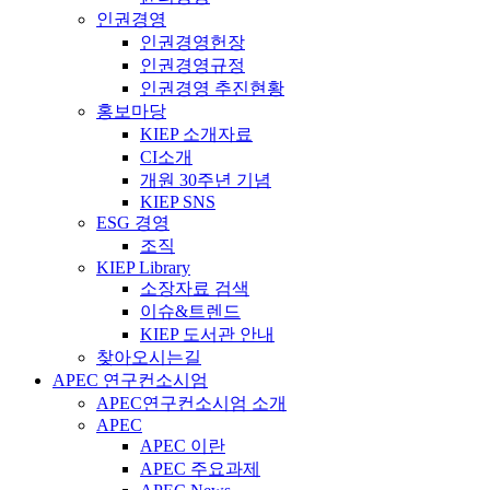
인권경영
인권경영헌장
인권경영규정
인권경영 추진현황
홍보마당
KIEP 소개자료
CI소개
개원 30주년 기념
KIEP SNS
ESG 경영
조직
KIEP Library
소장자료 검색
이슈&트렌드
KIEP 도서관 안내
찾아오시는길
APEC 연구컨소시엄
APEC연구컨소시엄 소개
APEC
APEC 이란
APEC 주요과제