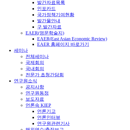
발간자료목록
인포카드
국가정책기여현황
발간물안내
구 발간자료
EAER(영문학술지)
EAER(East Asian Economic Review)
EAER 홈페이지 바로가기
세미나
전체세미나
국제회의
국내회의
전문가 초청간담회
연구원소식
공지사항
연구원동정
보도자료
언론속 KIEP
언론기고
언론인터뷰
연구원관련기사
해외연수/출장보고