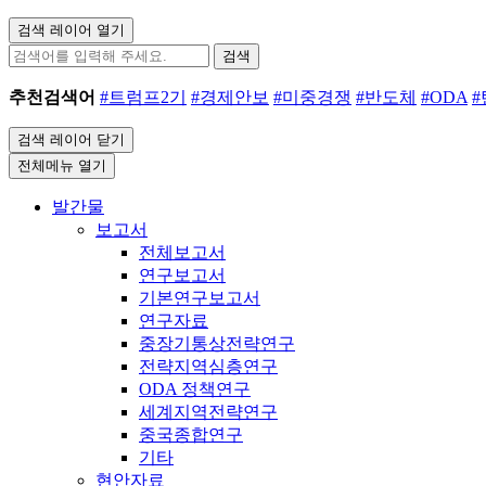
검색 레이어 열기
검색
추천검색어
#트럼프2기
#경제안보
#미중경쟁
#반도체
#ODA
검색 레이어 닫기
전체메뉴 열기
발간물
보고서
전체보고서
연구보고서
기본연구보고서
연구자료
중장기통상전략연구
전략지역심층연구
ODA 정책연구
세계지역전략연구
중국종합연구
기타
현안자료