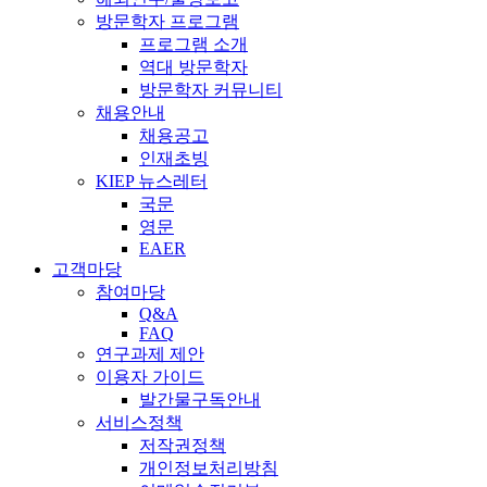
방문학자 프로그램
프로그램 소개
역대 방문학자
방문학자 커뮤니티
채용안내
채용공고
인재초빙
KIEP 뉴스레터
국문
영문
EAER
고객마당
참여마당
Q&A
FAQ
연구과제 제안
이용자 가이드
발간물구독안내
서비스정책
저작권정책
개인정보처리방침