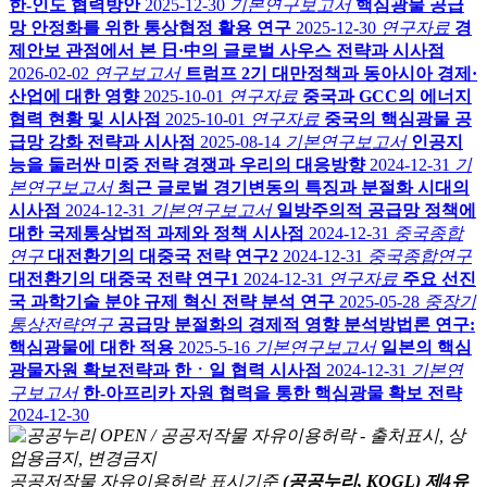
한-인도 협력방안
2025-12-30
기본연구보고서
핵심광물 공급
망 안정화를 위한 통상협정 활용 연구
2025-12-30
연구자료
경
제안보 관점에서 본 日·中의 글로벌 사우스 전략과 시사점
2026-02-02
연구보고서
트럼프 2기 대만정책과 동아시아 경제·
산업에 대한 영향
2025-10-01
연구자료
중국과 GCC의 에너지
협력 현황 및 시사점
2025-10-01
연구자료
중국의 핵심광물 공
급망 강화 전략과 시사점
2025-08-14
기본연구보고서
인공지
능을 둘러싼 미중 전략 경쟁과 우리의 대응방향
2024-12-31
기
본연구보고서
최근 글로벌 경기변동의 특징과 분절화 시대의
시사점
2024-12-31
기본연구보고서
일방주의적 공급망 정책에
대한 국제통상법적 과제와 정책 시사점
2024-12-31
중국종합
연구
대전환기의 대중국 전략 연구2
2024-12-31
중국종합연구
대전환기의 대중국 전략 연구1
2024-12-31
연구자료
주요 선진
국 과학기술 분야 규제 혁신 전략 분석 연구
2025-05-28
중장기
통상전략연구
공급망 분절화의 경제적 영향 분석방법론 연구:
핵심광물에 대한 적용
2025-5-16
기본연구보고서
일본의 핵심
광물자원 확보전략과 한ㆍ일 협력 시사점
2024-12-31
기본연
구보고서
한-아프리카 자원 협력을 통한 핵심광물 확보 전략
2024-12-30
공공저작물 자유이용허락 표시기준
(공공누리, KOGL) 제4유