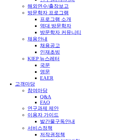
해외연수/출장보고
방문학자 프로그램
프로그램 소개
역대 방문학자
방문학자 커뮤니티
채용안내
채용공고
인재초빙
KIEP 뉴스레터
국문
영문
EAER
고객마당
참여마당
Q&A
FAQ
연구과제 제안
이용자 가이드
발간물구독안내
서비스정책
저작권정책