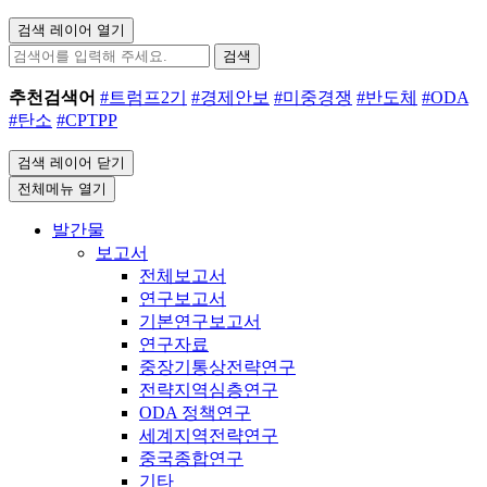
검색 레이어 열기
검색
추천검색어
#트럼프2기
#경제안보
#미중경쟁
#반도체
#ODA
#탄소
#CPTPP
검색 레이어 닫기
전체메뉴 열기
발간물
보고서
전체보고서
연구보고서
기본연구보고서
연구자료
중장기통상전략연구
전략지역심층연구
ODA 정책연구
세계지역전략연구
중국종합연구
기타