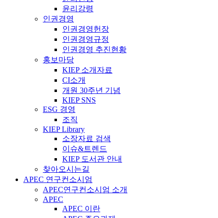
윤리강령
인권경영
인권경영헌장
인권경영규정
인권경영 추진현황
홍보마당
KIEP 소개자료
CI소개
개원 30주년 기념
KIEP SNS
ESG 경영
조직
KIEP Library
소장자료 검색
이슈&트렌드
KIEP 도서관 안내
찾아오시는길
APEC 연구컨소시엄
APEC연구컨소시엄 소개
APEC
APEC 이란