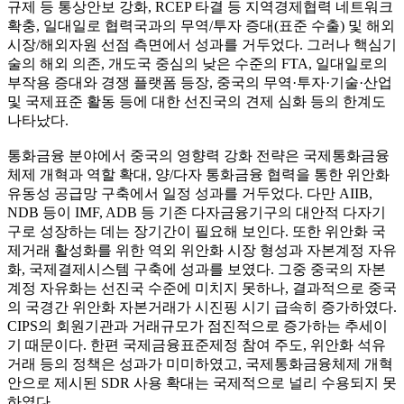
규제 등 통상안보 강화, RCEP 타결 등 지역경제협력 네트워크
확충, 일대일로 협력국과의 무역/투자 증대(표준 수출) 및 해외
시장/해외자원 선점 측면에서 성과를 거두었다. 그러나 핵심기
술의 해외 의존, 개도국 중심의 낮은 수준의 FTA, 일대일로의
부작용 증대와 경쟁 플랫폼 등장, 중국의 무역·투자·기술·산업
및 국제표준 활동 등에 대한 선진국의 견제 심화 등의 한계도
나타났다.
통화금융 분야에서 중국의 영향력 강화 전략은 국제통화금융
체제 개혁과 역할 확대, 양/다자 통화금융 협력을 통한 위안화
유동성 공급망 구축에서 일정 성과를 거두었다. 다만 AIIB,
NDB 등이 IMF, ADB 등 기존 다자금융기구의 대안적 다자기
구로 성장하는 데는 장기간이 필요해 보인다. 또한 위안화 국
제거래 활성화를 위한 역외 위안화 시장 형성과 자본계정 자유
화, 국제결제시스템 구축에 성과를 보였다. 그중 중국의 자본
계정 자유화는 선진국 수준에 미치지 못하나, 결과적으로 중국
의 국경간 위안화 자본거래가 시진핑 시기 급속히 증가하였다.
CIPS의 회원기관과 거래규모가 점진적으로 증가하는 추세이
기 때문이다. 한편 국제금융표준제정 참여 주도, 위안화 석유
거래 등의 정책은 성과가 미미하였고, 국제통화금융체제 개혁
안으로 제시된 SDR 사용 확대는 국제적으로 널리 수용되지 못
하였다.