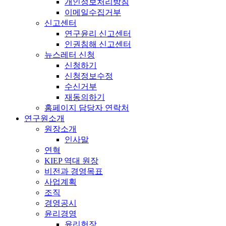
개인정보처리방침
이메일수집거부
신고센터
연구윤리 신고센터
인권침해 신고센터
뉴스레터 신청
신청하기
신청정보수정
수신거부
재동의하기
홈페이지 담당자 연락처
연구원소개
원장소개
인사말
연혁
KIEP 역대 원장
비전과 경영목표
사업계획
조직
경영공시
윤리경영
윤리헌장