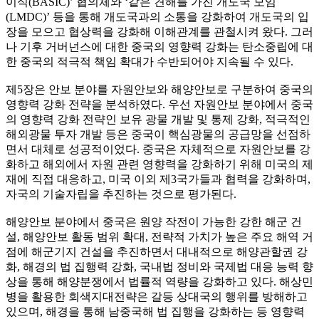
이식(BASIC)’ 협의체와 ‘같은 견해를 가진 개도국 모임
(LMDC)’ 등을 통해 개도국과의 소통을 강화하여 개도국의 입
장을 모으고 협상력을 강화해 이해관계를 관철시켜 왔다. 그러
나 기후 거버넌스에 대한 중국의 영향력 강화는 탄소중립에 대
한 중국의 적극적 책임 확대가 수반되어야 지속될 수 있다.
제5장은 안보 분야를 자원안보와 해양안보로 구분하여 중국의
영향력 강화 전략을 분석하였다. 우선 자원안보 분야에서 중국
의 영향력 강화 전략인 보유 광물 개발 및 통제 강화, 적극적인
해외광물 투자 개발 등은 중국이 핵심광물의 공급망을 선점하
면서 대체로 성공적이었다. 중국은 자체적으로 자원안보를 강
화하고 해외에서 자원 관련 영향력을 강화하기 위해 미국의 제
재에 직접 대응하고, 미국 이외 제3국가들과 협력을 강화하며,
자국의 기술자립을 추진하는 것으로 평가된다.
해양안보 분야에서 중국은 원양 작전이 가능한 강한 해군 건
설, 해양안보 활동 범위 확대, 전략적 가치가 높은 주요 해역 거
점에 해군기지 건설을 추진하면서 대내적으로 해양관할권 강
화, 해경의 법 집행력 강화, 국내법 정비와 국제법 대응 능력 향
상을 통해 해양분쟁에서 법률적 역량을 강화하고 있다. 해상민
병을 활용한 회색지대전략은 갈등 상대국의 행위를 방해하고
있으며, 해경을 통해 남중국해 법 집행을 강화하는 등 영향력