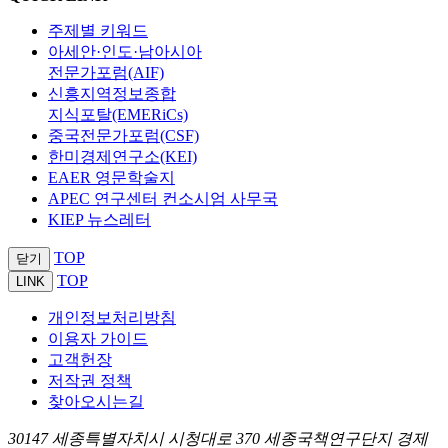
주제별 키워드
아세안·인도·남아시아
전문가포럼(AIF)
신흥지역정보종합
지식포탈(EMERiCs)
중국전문가포럼(CSF)
한미경제연구소(KEI)
EAER 영문학술지
APEC 연구센터 컨소시엄 사무국
KIEP 뉴스레터
TOP
닫기
TOP
LINK
개인정보처리방침
이용자 가이드
고객헌장
저작권 정책
찾아오시는길
30147 세종특별자치시 시청대로 370 세종국책연구단지 경제