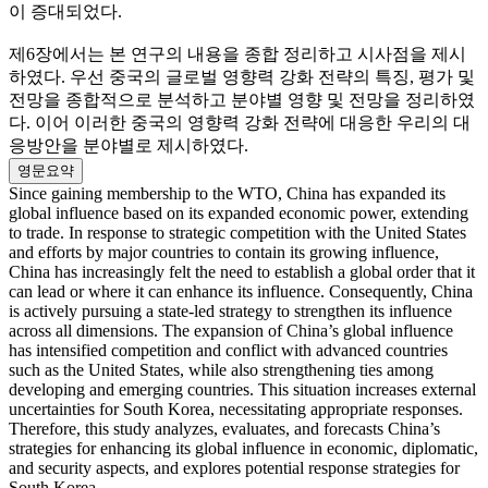
이 증대되었다.
제6장에서는 본 연구의 내용을 종합 정리하고 시사점을 제시
하였다. 우선 중국의 글로벌 영향력 강화 전략의 특징, 평가 및
전망을 종합적으로 분석하고 분야별 영향 및 전망을 정리하였
다. 이어 이러한 중국의 영향력 강화 전략에 대응한 우리의 대
응방안을 분야별로 제시하였다.
영문요약
Since gaining membership to the WTO, China has expanded its
global influence based on its expanded economic power, extending
to trade. In response to strategic competition with the United States
and efforts by major countries to contain its growing influence,
China has increasingly felt the need to establish a global order that it
can lead or where it can enhance its influence. Consequently, China
is actively pursuing a state-led strategy to strengthen its influence
across all dimensions. The expansion of China’s global influence
has intensified competition and conflict with advanced countries
such as the United States, while also strengthening ties among
developing and emerging countries. This situation increases external
uncertainties for South Korea, necessitating appropriate responses.
Therefore, this study analyzes, evaluates, and forecasts China’s
strategies for enhancing its global influence in economic, diplomatic,
and security aspects, and explores potential response strategies for
South Korea.