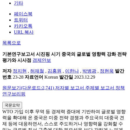
기타
페이스북
트위터
카카오톡
URL 복사
목록으로
기본연구보고서
시진핑 시기 중국의 글로벌 영향력 강화 전략
평가와 시사점
경제안보
저자
정지현
,
허재철
,
김홍원
,
이한나
,
박병광
,
정현욱
발간
번호
23-28
자료언어
Korean
발간일
2023.12.29
원문보기(다운로드:2,741)
저자별 보고서
주제별 보고서
정책
연구브리핑
국문요약
WTO 가입 이후 무역 등 경제력 증대에 기반하여 글로벌 영향
력을 확대해 온 중국은 미중 전략 경쟁과 주요국의 대중국 견
제 등에 대응하면서, 스스로 주도하거나 영향력을 강화할 수
있는 글로벌 질서 구축에 대한 필요성을 보다 강하게 느끼게