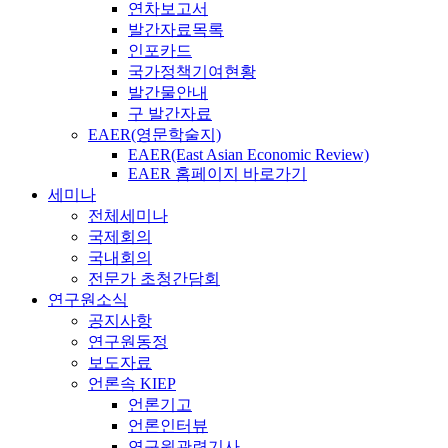
연차보고서
발간자료목록
인포카드
국가정책기여현황
발간물안내
구 발간자료
EAER(영문학술지)
EAER(East Asian Economic Review)
EAER 홈페이지 바로가기
세미나
전체세미나
국제회의
국내회의
전문가 초청간담회
연구원소식
공지사항
연구원동정
보도자료
언론속 KIEP
언론기고
언론인터뷰
연구원관련기사