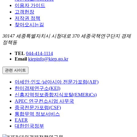
이용자 가이드
고객헌장
저작권 정책
찾아오시는길
30147 세종특별자치시 시청대로 370 세종국책연구단지 경제
정책동
TEL
044-414-1114
Email
kiepinfo@kiep.go.kr
관련 사이트
아세안·인도·남아시아 전문가포럼(AIF)
한미경제연구소(KEI)
신흥지역정보종합지식포탈(EMERiCs)
APEC 연구컨소시엄 사무국
중국전문가포럼(CSF)
통합무역 정보서비스
EAER
대한민국정부