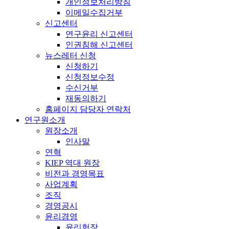
개인정보처리방침
이메일수집거부
신고센터
연구윤리 신고센터
인권침해 신고센터
뉴스레터 신청
신청하기
신청정보수정
수신거부
재동의하기
홈페이지 담당자 연락처
연구원소개
원장소개
인사말
연혁
KIEP 역대 원장
비전과 경영목표
사업계획
조직
경영공시
윤리경영
윤리헌장