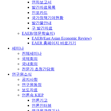
연차보고서
발간자료목록
인포카드
국가정책기여현황
발간물안내
구 발간자료
EAER(영문학술지)
EAER(East Asian Economic Review)
EAER 홈페이지 바로가기
세미나
전체세미나
국제회의
국내회의
전문가 초청간담회
연구원소식
공지사항
연구원동정
보도자료
언론속 KIEP
언론기고
언론인터뷰
연구원관련기사