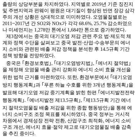
출량의 상당부분을 차지하였다. 지역별로 2019년 기준 징진지
및 주변지역과 펀웨이 평원은 대기질이 향상된 반면 장강 삼각
주의 개선 상황은 상대적으로 미미하였다. 오염물질별로는
2011~2017년 간 SO2와 NOx가 각각 68.6%, 25.7% 감소하였으
나 미세먼지는 1,278만 톤에서 1,684만 톤으로 증가하였다.
제3장에서는 중국의 대기오염 저감 관련 주요 법·제도적 체
계와 정책 수단을 살펴보고 중국 발전·산업·수송부문의 에너
지 소비와 관련된 배출 저감 정책을 분석한 후 14.5규획 기간
정책 방향을 전망하였다.
중국은 ｢환경보호법｣, ｢대기오염방지법｣, ｢에너지 절약법｣
을 제정해 오염물 배출 관리 강화와 에너지 소비 효율 개선을
위한 법적 근거를 마련하였다. 또한, 환경부문에서 ｢대기오염
방지 행동계획｣과 ｢푸른 하늘 수호를 위한 3개년 행동계획｣을
발표해 대기오염 저감 중기계획을 밝힌 한편 ｢에너지발전전략
행동계획｣. ｢에너지발전 제13.5규획｣, ｢제13.5규획 기간 에너
지 절약오염물질 배출 저감을 위한 종합 행동방안｣을 통해 에
너지 소비구조 조정 목표를 제시하였다. 중국 정부는 거시적
차원에서 경제성장 전략 전환, 산업구조 최적화, 에너지 소비
구조 개선, 에너지 효율·절약 제고로 대기오염물질 배출 감축
을 추진 중이다.