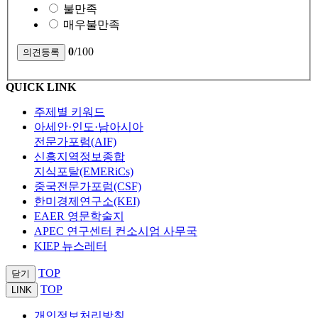
불만족
매우불만족
0
/100
QUICK LINK
주제별 키워드
아세안·인도·남아시아
전문가포럼(AIF)
신흥지역정보종합
지식포탈(EMERiCs)
중국전문가포럼(CSF)
한미경제연구소(KEI)
EAER 영문학술지
APEC 연구센터 컨소시엄 사무국
KIEP 뉴스레터
TOP
닫기
TOP
LINK
개인정보처리방침