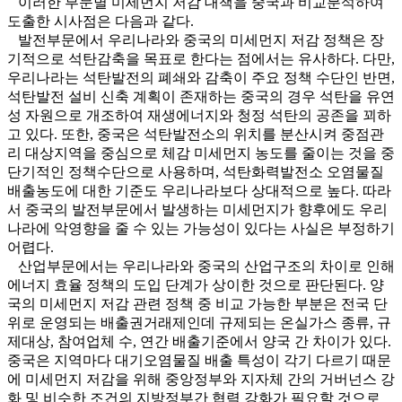
이러한 부문별 미세먼지 저감 대책을 중국과 비교분석하여
도출한 시사점은 다음과 같다.
발전부문에서 우리나라와 중국의 미세먼지 저감 정책은 장
기적으로 석탄감축을 목표로 한다는 점에서는 유사하다. 다만,
우리나라는 석탄발전의 폐쇄와 감축이 주요 정책 수단인 반면,
석탄발전 설비 신축 계획이 존재하는 중국의 경우 석탄을 유연
성 자원으로 개조하여 재생에너지와 청정 석탄의 공존을 꾀하
고 있다. 또한, 중국은 석탄발전소의 위치를 분산시켜 중점관
리 대상지역을 중심으로 체감 미세먼지 농도를 줄이는 것을 중
단기적인 정책수단으로 사용하며, 석탄화력발전소 오염물질
배출농도에 대한 기준도 우리나라보다 상대적으로 높다. 따라
서 중국의 발전부문에서 발생하는 미세먼지가 향후에도 우리
나라에 악영향을 줄 수 있는 가능성이 있다는 사실은 부정하기
어렵다.
산업부문에서는 우리나라와 중국의 산업구조의 차이로 인해
에너지 효율 정책의 도입 단계가 상이한 것으로 판단된다. 양
국의 미세먼지 저감 관련 정책 중 비교 가능한 부분은 전국 단
위로 운영되는 배출권거래제인데 규제되는 온실가스 종류, 규
제대상, 참여업체 수, 연간 배출기준에서 양국 간 차이가 있다.
중국은 지역마다 대기오염물질 배출 특성이 각기 다르기 때문
에 미세먼지 저감을 위해 중앙정부와 지자체 간의 거버넌스 강
화 및 비슷한 조건의 지방정부간 협력 강화가 필요할 것으로