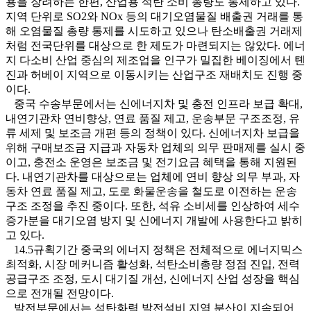
용을 장려하는 한편, 산업용 석탄 소비 총량도 통제하고 있다.
지역 단위로 SO2와 NOx 등의 대기오염물질 배출권 거래를 통
해 오염물질 총량 통제를 시도하고 있으나 탄소배출권 거래제
처럼 전국단위를 대상으로 한 제도가 마련되지는 않았다. 에너
지 다소비 산업 중심의 제조업을 인구가 밀집한 베이징에서 톈
진과 허베이 지역으로 이동시키는 산업구조 재배치도 진행 중
이다.
중국 수송부문에서는 신에너지차 및 충전 인프라 보급 확대,
내연기관차 연비향상, 연료 품질 제고, 운송부문 구조조정, 유
류 세제 및 보조금 개편 등의 정책이 있다. 신에너지차 보급을
위해 구매보조금 지급과 자동차 업체의 의무 판매제를 실시 중
이고, 충전소 운영은 보조금 및 전기요금 혜택을 통해 지원된
다. 내연기관차를 대상으로는 업체에 연비 향상 의무 부과, 자
동차 연료 품질 제고, 도로 화물운송을 철도로 이전하는 운송
구조 조정을 추진 중이다. 또한, 석유 소비세를 인상하여 세수
증가분을 대기오염 방지 및 신에너지 개발에 사용한다고 밝히
고 있다.
14.5규획기간 중국의 에너지 정책은 전체적으로 에너지믹스
최적화, 시장 메커니즘 활성화, 석탄소비총량 정점 진입, 전력
공급구조 조정, 도시 대기질 개선, 신에너지 산업 성장을 핵심
으로 전개될 전망이다.
발전부문에서는 석탄화력 발전설비 지역 분산이 지속되어