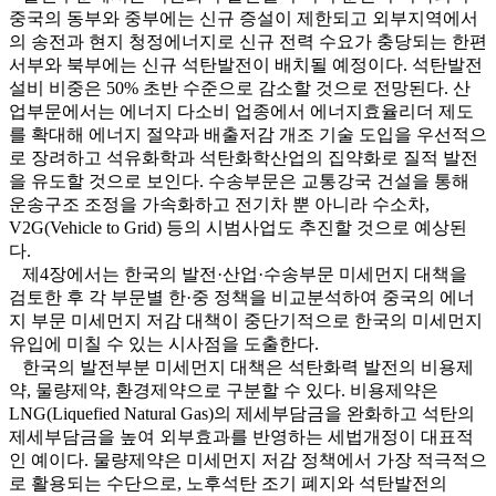
중국의 동부와 중부에는 신규 증설이 제한되고 외부지역에서
의 송전과 현지 청정에너지로 신규 전력 수요가 충당되는 한편
서부와 북부에는 신규 석탄발전이 배치될 예정이다. 석탄발전
설비 비중은 50% 초반 수준으로 감소할 것으로 전망된다. 산
업부문에서는 에너지 다소비 업종에서 에너지효율리더 제도
를 확대해 에너지 절약과 배출저감 개조 기술 도입을 우선적으
로 장려하고 석유화학과 석탄화학산업의 집약화로 질적 발전
을 유도할 것으로 보인다. 수송부문은 교통강국 건설을 통해
운송구조 조정을 가속화하고 전기차 뿐 아니라 수소차,
V2G(Vehicle to Grid) 등의 시범사업도 추진할 것으로 예상된
다.
제4장에서는 한국의 발전·산업·수송부문 미세먼지 대책을
검토한 후 각 부문별 한·중 정책을 비교분석하여 중국의 에너
지 부문 미세먼지 저감 대책이 중단기적으로 한국의 미세먼지
유입에 미칠 수 있는 시사점을 도출한다.
한국의 발전부분 미세먼지 대책은 석탄화력 발전의 비용제
약, 물량제약, 환경제약으로 구분할 수 있다. 비용제약은
LNG(Liquefied Natural Gas)의 제세부담금을 완화하고 석탄의
제세부담금을 높여 외부효과를 반영하는 세법개정이 대표적
인 예이다. 물량제약은 미세먼지 저감 정책에서 가장 적극적으
로 활용되는 수단으로, 노후석탄 조기 폐지와 석탄발전의