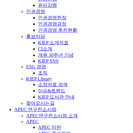
윤리강령
인권경영
인권경영헌장
인권경영규정
인권경영 추진현황
홍보마당
KIEP 소개자료
CI소개
개원 30주년 기념
KIEP SNS
ESG 경영
조직
KIEP Library
소장자료 검색
이슈&트렌드
KIEP 도서관 안내
찾아오시는길
APEC 연구컨소시엄
APEC연구컨소시엄 소개
APEC
APEC 이란