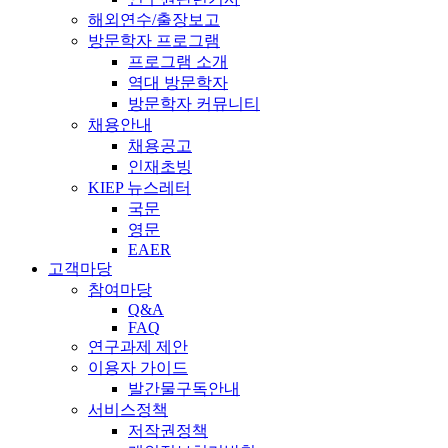
해외연수/출장보고
방문학자 프로그램
프로그램 소개
역대 방문학자
방문학자 커뮤니티
채용안내
채용공고
인재초빙
KIEP 뉴스레터
국문
영문
EAER
고객마당
참여마당
Q&A
FAQ
연구과제 제안
이용자 가이드
발간물구독안내
서비스정책
저작권정책