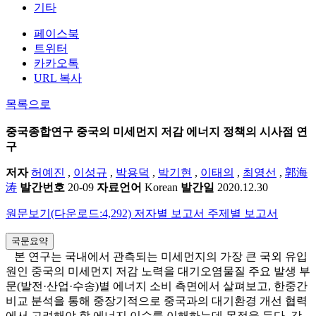
기타
페이스북
트위터
카카오톡
URL 복사
목록으로
중국종합연구
중국의 미세먼지 저감 에너지 정책의 시사점 연
구
저자
허예진
,
이성규
,
박용덕
,
박기현
,
이태의
,
최영선
,
郭海
涛
발간번호
20-09
자료언어
Korean
발간일
2020.12.30
원문보기(다운로드:4,292)
저자별 보고서
주제별 보고서
국문요약
본 연구는 국내에서 관측되는 미세먼지의 가장 큰 국외 유입
원인 중국의 미세먼지 저감 노력을 대기오염물질 주요 발생 부
문(발전·산업·수송)별 에너지 소비 측면에서 살펴보고, 한중간
비교 분석을 통해 중장기적으로 중국과의 대기환경 개선 협력
에서 고려해야 할 에너지 이슈를 이해하는데 목적을 둔다. 각