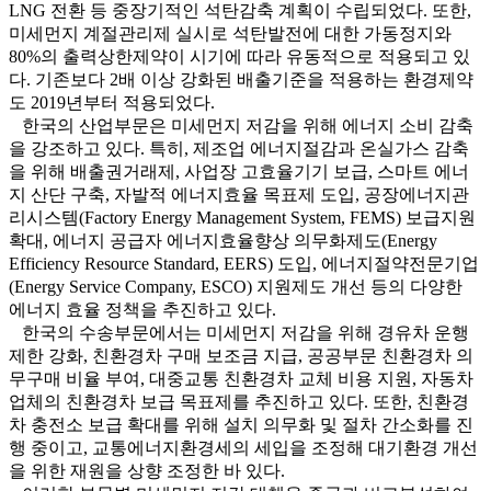
LNG 전환 등 중장기적인 석탄감축 계획이 수립되었다. 또한,
미세먼지 계절관리제 실시로 석탄발전에 대한 가동정지와
80%의 출력상한제약이 시기에 따라 유동적으로 적용되고 있
다. 기존보다 2배 이상 강화된 배출기준을 적용하는 환경제약
도 2019년부터 적용되었다.
한국의 산업부문은 미세먼지 저감을 위해 에너지 소비 감축
을 강조하고 있다. 특히, 제조업 에너지절감과 온실가스 감축
을 위해 배출권거래제, 사업장 고효율기기 보급, 스마트 에너
지 산단 구축, 자발적 에너지효율 목표제 도입, 공장에너지관
리시스템(Factory Energy Management System, FEMS) 보급지원
확대, 에너지 공급자 에너지효율향상 의무화제도(Energy
Efficiency Resource Standard, EERS) 도입, 에너지절약전문기업
(Energy Service Company, ESCO) 지원제도 개선 등의 다양한
에너지 효율 정책을 추진하고 있다.
한국의 수송부문에서는 미세먼지 저감을 위해 경유차 운행
제한 강화, 친환경차 구매 보조금 지급, 공공부문 친환경차 의
무구매 비율 부여, 대중교통 친환경차 교체 비용 지원, 자동차
업체의 친환경차 보급 목표제를 추진하고 있다. 또한, 친환경
차 충전소 보급 확대를 위해 설치 의무화 및 절차 간소화를 진
행 중이고, 교통에너지환경세의 세입을 조정해 대기환경 개선
을 위한 재원을 상향 조정한 바 있다.