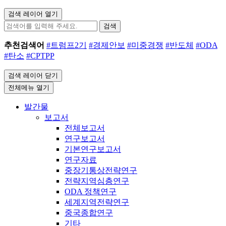
검색 레이어 열기
검색
추천검색어
#트럼프2기
#경제안보
#미중경쟁
#반도체
#ODA
#탄소
#CPTPP
검색 레이어 닫기
전체메뉴 열기
발간물
보고서
전체보고서
연구보고서
기본연구보고서
연구자료
중장기통상전략연구
전략지역심층연구
ODA 정책연구
세계지역전략연구
중국종합연구
기타