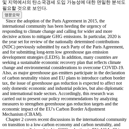
및 지역에서의 탄소국경세 도입 가능성에 대한 면밀한 분석도
필요할 것으로 보인다.
영문요약
Since the adoption of the Paris Agreement in 2015, the
international community has been heeding the urgency of
responding to climate change and calling for wider and more
decisive actions to mitigate GHG emissions. In particular, 2020 is
the year set for review of the nationally determined contributions
(NDC) previously submitted by each Party of the Paris Agreement,
and for submitting long-term low greenhouse gas emission
development strategies (LEDS). In addition, many countries are
seeking a sustainable economic recovery plan that reflects climate
change and environmental considerations to overcome COVID-19.
Also, as major greenhouse gas emitters participate in the declaration
of carbon neutrality vision and EU plans to introduce carbon border
tax, the issue of greenhouse gas reduction is expected to affect not
only domestic economic and industrial policies, but also diplomatic
and international trade sectors. Accordingly, this research was
carried out to present our policy recommendations by analyzing
measures to strengthen greenhouse gas reduction targets and the
economic impact of the EU's Carbon Border Adjustment
Mechanism (CBAM).
Chapter 2 covers recent discussions in the international community
on transition to a low-carbon economy and carbon neutrality, and