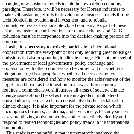
changing new business models to suit the low-carbon economy
paradigm. Therefore, it will be necessary for Korean industries to
make self-sustaining efforts to develop new business models through
technological innovation and investment, and to rebuild
competitiveness as a responsible global company. As part of these
efforts, mainstream considerations for climate change and GHG
reduction must be incorporated into the decision-making process of
companies.
Lastly, it is necessary to actively participate in international
cooperation from the viewpoint of not only reducing greenhouse gas
emissions but also responding to climate change. First, at the level of
the government or local governments, policy exchange and
cooperation with other countries can be carried out on whether a
mitigation target is appropriate, whether all necessary policy
measures are considered and how to monitor the achievement of the
target. In addition, as the transition to a low-carbon economy
requires a comprehensive shift across all areas of society, climate
change issues should be set as the main agenda in multilateral
consultation system as well as a consultative body specialized in
climate change. It is also important for the private sector, which
encompasses business, academia, and civil society, to study success
cases by utilizing global networks, and to proactively identify and
respond to related technologies and policy trends in the international
community.
This study is meaningful in that it preemptively analyzed the