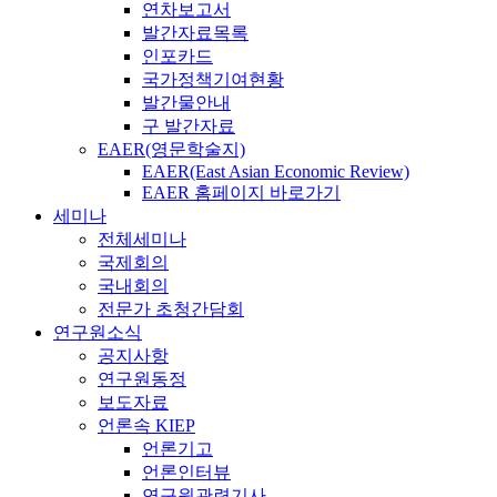
연차보고서
발간자료목록
인포카드
국가정책기여현황
발간물안내
구 발간자료
EAER(영문학술지)
EAER(East Asian Economic Review)
EAER 홈페이지 바로가기
세미나
전체세미나
국제회의
국내회의
전문가 초청간담회
연구원소식
공지사항
연구원동정
보도자료
언론속 KIEP
언론기고
언론인터뷰
연구원관련기사