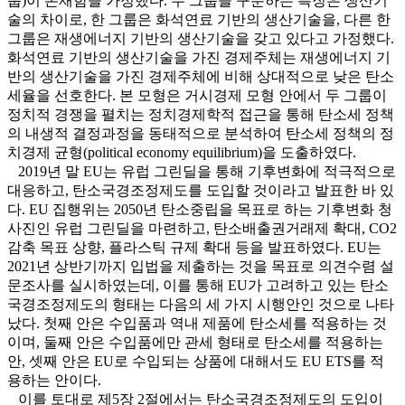
룹)이 존재함을 가정했다. 두 그룹을 구분하는 특징은 생산기
술의 차이로, 한 그룹은 화석연료 기반의 생산기술을, 다른 한
그룹은 재생에너지 기반의 생산기술을 갖고 있다고 가정했다.
화석연료 기반의 생산기술을 가진 경제주체는 재생에너지 기
반의 생산기술을 가진 경제주체에 비해 상대적으로 낮은 탄소
세율을 선호한다. 본 모형은 거시경제 모형 안에서 두 그룹이
정치적 경쟁을 펼치는 정치경제학적 접근을 통해 탄소세 정책
의 내생적 결정과정을 동태적으로 분석하여 탄소세 정책의 정
치경제 균형(political economy equilibrium)을 도출하였다.
2019년 말 EU는 유럽 그린딜을 통해 기후변화에 적극적으로
대응하고, 탄소국경조정제도를 도입할 것이라고 발표한 바 있
다. EU 집행위는 2050년 탄소중립을 목표로 하는 기후변화 청
사진인 유럽 그린딜을 마련하고, 탄소배출권거래제 확대, CO2
감축 목표 상향, 플라스틱 규제 확대 등을 발표하였다. EU는
2021년 상반기까지 입법을 제출하는 것을 목표로 의견수렴 설
문조사를 실시하였는데, 이를 통해 EU가 고려하고 있는 탄소
국경조정제도의 형태는 다음의 세 가지 시행안인 것으로 나타
났다. 첫째 안은 수입품과 역내 제품에 탄소세를 적용하는 것
이며, 둘째 안은 수입품에만 관세 형태로 탄소세를 적용하는
안, 셋째 안은 EU로 수입되는 상품에 대해서도 EU ETS를 적
용하는 안이다.
이를 토대로 제5장 2절에서는 탄소국경조정제도의 도입이