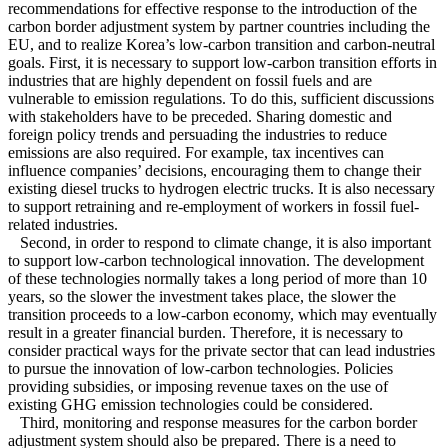
recommendations for effective response to the introduction of the
carbon border adjustment system by partner countries including the
EU, and to realize Korea’s low-carbon transition and carbon-neutral
goals. First, it is necessary to support low-carbon transition efforts in
industries that are highly dependent on fossil fuels and are
vulnerable to emission regulations. To do this, sufficient discussions
with stakeholders have to be preceded. Sharing domestic and
foreign policy trends and persuading the industries to reduce
emissions are also required. For example, tax incentives can
influence companies’ decisions, encouraging them to change their
existing diesel trucks to hydrogen electric trucks. It is also necessary
to support retraining and re-employment of workers in fossil fuel-
related industries.
Second, in order to respond to climate change, it is also important
to support low-carbon technological innovation. The development
of these technologies normally takes a long period of more than 10
years, so the slower the investment takes place, the slower the
transition proceeds to a low-carbon economy, which may eventually
result in a greater financial burden. Therefore, it is necessary to
consider practical ways for the private sector that can lead industries
to pursue the innovation of low-carbon technologies. Policies
providing subsidies, or imposing revenue taxes on the use of
existing GHG emission technologies could be considered.
Third, monitoring and response measures for the carbon border
adjustment system should also be prepared. There is a need to