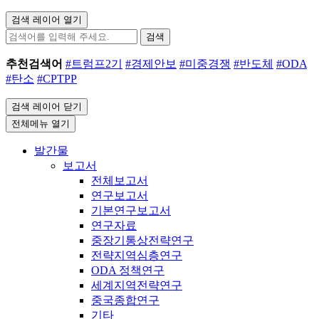
검색 레이어 열기
검색
추천검색어
#트럼프2기
#경제안보
#미중경쟁
#반도체
#ODA
#탄소
#CPTPP
검색 레이어 닫기
전체메뉴 열기
발간물
보고서
전체보고서
연구보고서
기본연구보고서
연구자료
중장기통상전략연구
전략지역심층연구
ODA 정책연구
세계지역전략연구
중국종합연구
기타