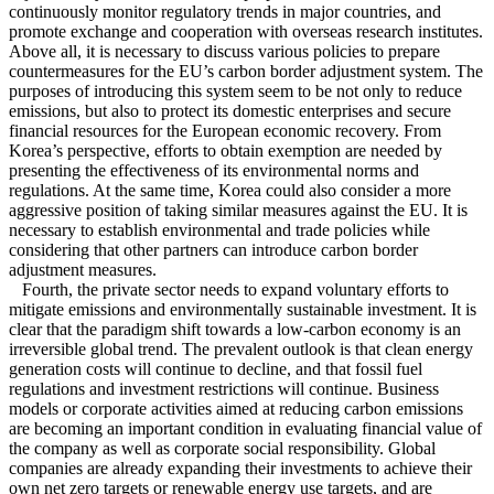
continuously monitor regulatory trends in major countries, and
promote exchange and cooperation with overseas research institutes.
Above all, it is necessary to discuss various policies to prepare
countermeasures for the EU’s carbon border adjustment system. The
purposes of introducing this system seem to be not only to reduce
emissions, but also to protect its domestic enterprises and secure
financial resources for the European economic recovery. From
Korea’s perspective, efforts to obtain exemption are needed by
presenting the effectiveness of its environmental norms and
regulations. At the same time, Korea could also consider a more
aggressive position of taking similar measures against the EU. It is
necessary to establish environmental and trade policies while
considering that other partners can introduce carbon border
adjustment measures.
Fourth, the private sector needs to expand voluntary efforts to
mitigate emissions and environmentally sustainable investment. It is
clear that the paradigm shift towards a low-carbon economy is an
irreversible global trend. The prevalent outlook is that clean energy
generation costs will continue to decline, and that fossil fuel
regulations and investment restrictions will continue. Business
models or corporate activities aimed at reducing carbon emissions
are becoming an important condition in evaluating financial value of
the company as well as corporate social responsibility. Global
companies are already expanding their investments to achieve their
own net zero targets or renewable energy use targets, and are