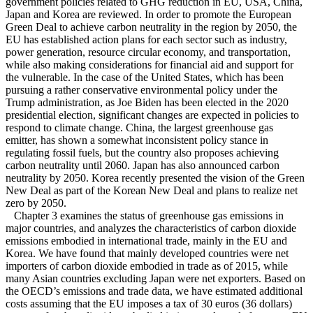
government policies related to GHG reduction in EU, USA, China,
Japan and Korea are reviewed. In order to promote the European
Green Deal to achieve carbon neutrality in the region by 2050, the
EU has established action plans for each sector such as industry,
power generation, resource circular economy, and transportation,
while also making considerations for financial aid and support for
the vulnerable. In the case of the United States, which has been
pursuing a rather conservative environmental policy under the
Trump administration, as Joe Biden has been elected in the 2020
presidential election, significant changes are expected in policies to
respond to climate change. China, the largest greenhouse gas
emitter, has shown a somewhat inconsistent policy stance in
regulating fossil fuels, but the country also proposes achieving
carbon neutrality until 2060. Japan has also announced carbon
neutrality by 2050. Korea recently presented the vision of the Green
New Deal as part of the Korean New Deal and plans to realize net
zero by 2050.
Chapter 3 examines the status of greenhouse gas emissions in
major countries, and analyzes the characteristics of carbon dioxide
emissions embodied in international trade, mainly in the EU and
Korea. We have found that mainly developed countries were net
importers of carbon dioxide embodied in trade as of 2015, while
many Asian countries excluding Japan were net exporters. Based on
the OECD’s emissions and trade data, we have estimated additional
costs assuming that the EU imposes a tax of 30 euros (36 dollars)