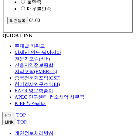
불만족
매우불만족
0
/100
QUICK LINK
주제별 키워드
아세안·인도·남아시아
전문가포럼(AIF)
신흥지역정보종합
지식포탈(EMERiCs)
중국전문가포럼(CSF)
한미경제연구소(KEI)
EAER 영문학술지
APEC 연구센터 컨소시엄 사무국
KIEP 뉴스레터
TOP
닫기
TOP
LINK
개인정보처리방침