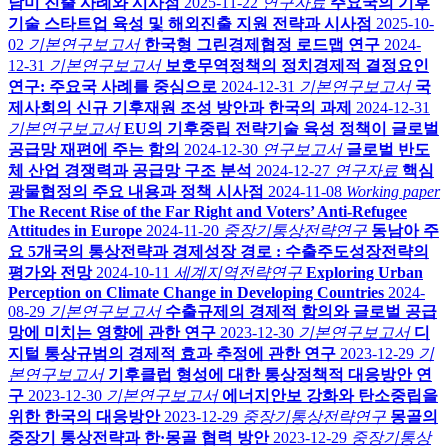
남미 진출 사례와 시사점
2025-11-22
연구자료
주요국의 기후
기술 스타트업 육성 및 해외진출 지원 전략과 시사점
2025-10-
02
기본연구보고서
한국형 그린경제협정 로드맵 연구
2024-
12-31
기본연구보고서
보호무역정책의 정치경제적 결정요인
연구: 주요국 사례를 중심으로
2024-12-31
기본연구보고서
국
제사회의 신규 기후재원 조성 방안과 한국의 과제
2024-12-31
기본연구보고서
EU의 기후중립 전략기술 육성 정책이 글로벌
공급망 재편에 주는 함의
2024-12-30
연구보고서
글로벌 반도
체 산업 경쟁력과 공급망 구조 분석
2024-12-27
연구자료
핵심
광물협정의 주요 내용과 정책 시사점
2024-11-08
Working paper
The Recent Rise of the Far Right and Voters’ Anti-Refugee
Attitudes in Europe
2024-11-20
중장기통상전략연구
동남아 주
요 5개국의 통상전략과 경제성장 경로 : 수출주도성장전략의
평가와 전망
2024-10-11
세계지역전략연구
Exploring Urban
Perception on Climate Change in Developing Countries
2024-
08-29
기본연구보고서
수출규제의 경제적 함의와 글로벌 공급
망에 미치는 영향에 관한 연구
2023-12-30
기본연구보고서
디
지털 통상규범의 경제적 효과 추정에 관한 연구
2023-12-29
기
본연구보고서
기후클럽 형성에 대한 통상정책적 대응방안 연
구
2023-12-30
기본연구보고서
에너지안보 강화와 탄소중립을
위한 한국의 대응방안
2023-12-29
중장기통상전략연구
몽골의
중장기 통상전략과 한·몽골 협력 방안
2023-12-29
중장기통상