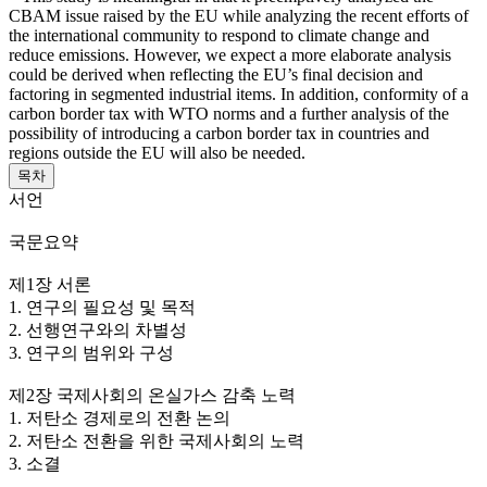
CBAM issue raised by the EU while analyzing the recent efforts of
the international community to respond to climate change and
reduce emissions. However, we expect a more elaborate analysis
could be derived when reflecting the EU’s final decision and
factoring in segmented industrial items. In addition, conformity of a
carbon border tax with WTO norms and a further analysis of the
possibility of introducing a carbon border tax in countries and
regions outside the EU will also be needed.
목차
서언
국문요약
제1장 서론
1. 연구의 필요성 및 목적
2. 선행연구와의 차별성
3. 연구의 범위와 구성
제2장 국제사회의 온실가스 감축 노력
1. 저탄소 경제로의 전환 논의
2. 저탄소 전환을 위한 국제사회의 노력
3. 소결