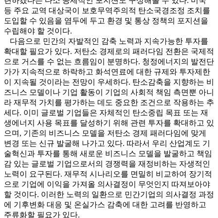
련하겠다는 다소 공세적인 포지션도 구상해볼 수 있다. 미국
등 주요 교역 대상국이 보호무역주의적 탄소국경조정 조치를
도입할 수 있음을 염두에 두고 환경 및 통상 정책의 포지션을
수립해야 할 것이다.
다음으로 민간의 자발적인 감축 노력과 지속가능한 투자를
확대할 필요가 있다. 저탄소 경제로의 패러다임 전환은 국제적
으로 거스를 수 없는 흐름임이 분명하다. 청정에너지의 발전단
가가 지속적으로 하락하고 화석연료에 대한 규제와 투자제한
이 지속될 것이라는 전망이 우세하다. 탄소감축을 지향하는 비
즈니스 모델이나 기업 활동이 기업의 사회적 책임 측면뿐 아니
라 재무적 가치를 평가하는 데도 중요한 조건으로 작용하는 추
세다. 이미 글로벌 기업들은 자체적인 탄소중립 목표 또는 재
생에너지 사용 목표를 달성하기 위해 관련 투자를 확대하고 있
으며, 기존의 비즈니스 모델을 저탄소 경제 패러다임에 맞게
변경 또는 신규 발굴해 나가고 있다. 따라서 우리 산업계도 기
술혁신과 투자를 통해 새로운 비즈니스 모델을 발굴하고 책임
감 있는 글로벌 기업으로서의 경쟁력을 재정비하는 자생적인
노력이 요구된다. 재무적 시나리오를 면밀히 비교하여 장기적
으로 기업에 이익을 가져올 의사결정이 무엇인지 따져보아야
할 것이다. 이러한 노력의 일환으로 민간기업의 의사결정 과정
에 기후변화 대응 및 온실가스 감축에 대한 고려를 반영하고
주류화할 필요가 있다.