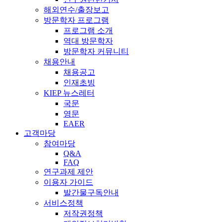
해외연수/출장보고
방문학자 프로그램
프로그램 소개
역대 방문학자
방문학자 커뮤니티
채용안내
채용공고
인재초빙
KIEP 뉴스레터
국문
영문
EAER
고객마당
참여마당
Q&A
FAQ
연구과제 제안
이용자 가이드
발간물구독안내
서비스정책
저작권정책