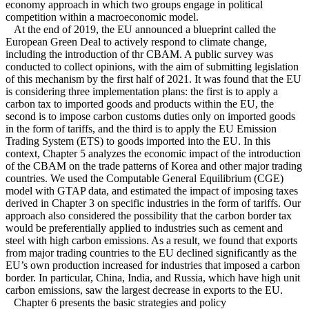
economy approach in which two groups engage in political
competition within a macroeconomic model.
At the end of 2019, the EU announced a blueprint called the
European Green Deal to actively respond to climate change,
including the introduction of thr CBAM. A public survey was
conducted to collect opinions, with the aim of submitting legislation
of this mechanism by the first half of 2021. It was found that the EU
is considering three implementation plans: the first is to apply a
carbon tax to imported goods and products within the EU, the
second is to impose carbon customs duties only on imported goods
in the form of tariffs, and the third is to apply the EU Emission
Trading System (ETS) to goods imported into the EU. In this
context, Chapter 5 analyzes the economic impact of the introduction
of the CBAM on the trade patterns of Korea and other major trading
countries. We used the Computable General Equilibrium (CGE)
model with GTAP data, and estimated the impact of imposing taxes
derived in Chapter 3 on specific industries in the form of tariffs. Our
approach also considered the possibility that the carbon border tax
would be preferentially applied to industries such as cement and
steel with high carbon emissions. As a result, we found that exports
from major trading countries to the EU declined significantly as the
EU’s own production increased for industries that imposed a carbon
border. In particular, China, India, and Russia, which have high unit
carbon emissions, saw the largest decrease in exports to the EU.
Chapter 6 presents the basic strategies and policy