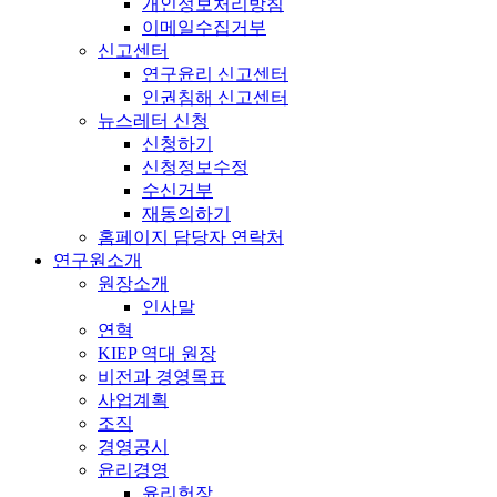
개인정보처리방침
이메일수집거부
신고센터
연구윤리 신고센터
인권침해 신고센터
뉴스레터 신청
신청하기
신청정보수정
수신거부
재동의하기
홈페이지 담당자 연락처
연구원소개
원장소개
인사말
연혁
KIEP 역대 원장
비전과 경영목표
사업계획
조직
경영공시
윤리경영
윤리헌장