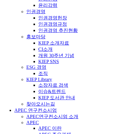
윤리강령
인권경영
인권경영헌장
인권경영규정
인권경영 추진현황
홍보마당
KIEP 소개자료
CI소개
개원 30주년 기념
KIEP SNS
ESG 경영
조직
KIEP Library
소장자료 검색
이슈&트렌드
KIEP 도서관 안내
찾아오시는길
APEC 연구컨소시엄
APEC연구컨소시엄 소개
APEC
APEC 이란