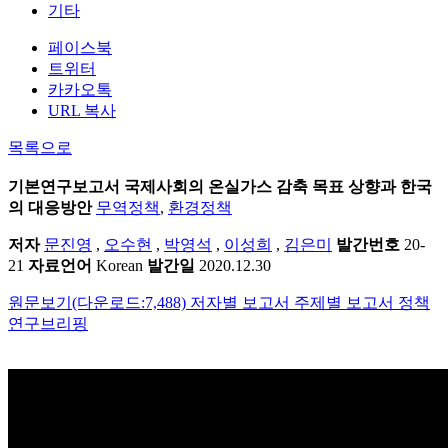
기타
페이스북
트위터
카카오톡
URL 복사
목록으로
기본연구보고서
국제사회의 온실가스 감축 목표 상향과 한국
의 대응방안
무역정책
,
환경정책
저자
문진영
,
오수현
,
박영석
,
이성희
,
김은미
발간번호
20-
21
자료언어
Korean
발간일
2020.12.30
원문보기(다운로드:7,488)
저자별 보고서
주제별 보고서
정책
연구브리핑