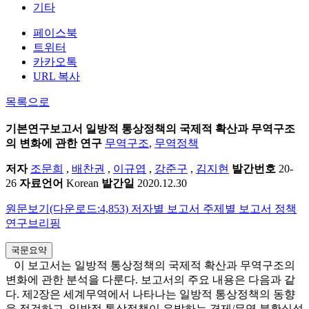
기타
페이스북
트위터
카카오톡
URL 복사
목록으로
기본연구보고서
일방적 통상정책의 국제적 확산과 무역구조
의 변화에 관한 연구
무역구조
,
무역정책
저자
조문희
,
배찬권
,
이규엽
,
강준구
,
김지현
발간번호
20-
26
자료언어
Korean
발간일
2020.12.30
원문보기(다운로드:4,853)
저자별 보고서
주제별 보고서
정책
연구브리핑
국문요약
이 보고서는 일방적 통상정책의 국제적 확산과 무역구조의
변화에 관한 분석을 다룬다. 보고서의 주요 내용은 다음과 같
다. 제2장은 세계무역에서 나타나는 일방적 통상정책의 동향
을 점검하고, 일방적 통상정책이 유발하는 경제/무역 불확실성