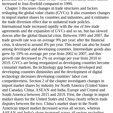
increased to four-fivefold compared to 1990.
Chapter 3 discusses changes in trade structures and factors
reshaping the global value chains (GVCs). It also examines changes
in import market shares by countries and industries, and it estimates
the trade diversion effect due to unilateral trade policies.
International trade increased rapidly with the rise of free trade
agreements and the expansion of GVCs and so on, but has slowed
downs after the global financial crisis. Between 1995 and 2007, the
trade growth rate was on average 9% per year; after the financial
crisis, it slowed to around 4% per year. This trend can also be found
among developed and developing countries. Intermediate goods also
grew by 19% on average per year from 2002 to 2007, and this
growth rate decreased to 2% on average per year from 2010 to
2019. GVCs are being reorganized as developing countries become
consumer markets, the technology gap between developed and
developing countries diminishes and the development of digital
technology decreases developing countries’ labor cost
competitiveness. Section 2 of the chapter investigates changes in
import market shares by industry for North America (United States
and Canada), China, ASEAN and India, Europe and Central and
South America between 2015 and 2019. First, the change in import
market shares for the United States and China clearly reflects trade
disputes between the two. China’s market share in the North
American import market decreased across all sectors, whereas
ASEAN and India’s share increased across all sectors excluding