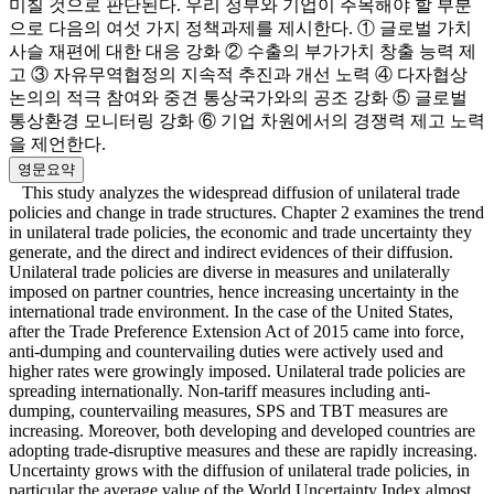
미칠 것으로 판단된다. 우리 정부와 기업이 주목해야 할 부분
으로 다음의 여섯 가지 정책과제를 제시한다. ① 글로벌 가치
사슬 재편에 대한 대응 강화 ② 수출의 부가가치 창출 능력 제
고 ③ 자유무역협정의 지속적 추진과 개선 노력 ④ 다자협상
논의의 적극 참여와 중견 통상국가와의 공조 강화 ⑤ 글로벌
통상환경 모니터링 강화 ⑥ 기업 차원에서의 경쟁력 제고 노력
을 제언한다.
영문요약
This study analyzes the widespread diffusion of unilateral trade
policies and change in trade structures. Chapter 2 examines the trend
in unilateral trade policies, the economic and trade uncertainty they
generate, and the direct and indirect evidences of their diffusion.
Unilateral trade policies are diverse in measures and unilaterally
imposed on partner countries, hence increasing uncertainty in the
international trade environment. In the case of the United States,
after the Trade Preference Extension Act of 2015 came into force,
anti-dumping and countervailing duties were actively used and
higher rates were growingly imposed. Unilateral trade policies are
spreading internationally. Non-tariff measures including anti-
dumping, countervailing measures, SPS and TBT measures are
increasing. Moreover, both developing and developed countries are
adopting trade-disruptive measures and these are rapidly increasing.
Uncertainty grows with the diffusion of unilateral trade policies, in
particular the average value of the World Uncertainty Index almost