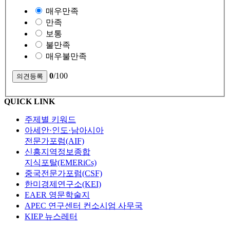
매우만족
만족
보통
불만족
매우불만족
0
/100
QUICK LINK
주제별 키워드
아세안·인도·남아시아
전문가포럼(AIF)
신흥지역정보종합
지식포탈(EMERiCs)
중국전문가포럼(CSF)
한미경제연구소(KEI)
EAER 영문학술지
APEC 연구센터 컨소시엄 사무국
KIEP 뉴스레터