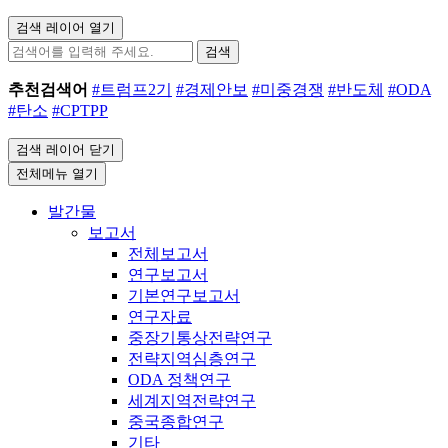
검색 레이어 열기
검색
추천검색어
#트럼프2기
#경제안보
#미중경쟁
#반도체
#ODA
#탄소
#CPTPP
검색 레이어 닫기
전체메뉴 열기
발간물
보고서
전체보고서
연구보고서
기본연구보고서
연구자료
중장기통상전략연구
전략지역심층연구
ODA 정책연구
세계지역전략연구
중국종합연구
기타