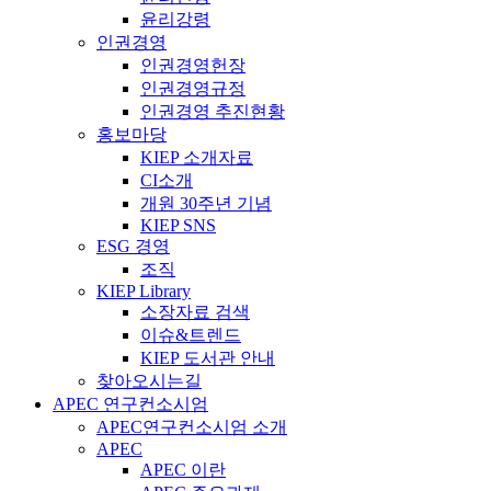
윤리강령
인권경영
인권경영헌장
인권경영규정
인권경영 추진현황
홍보마당
KIEP 소개자료
CI소개
개원 30주년 기념
KIEP SNS
ESG 경영
조직
KIEP Library
소장자료 검색
이슈&트렌드
KIEP 도서관 안내
찾아오시는길
APEC 연구컨소시엄
APEC연구컨소시엄 소개
APEC
APEC 이란