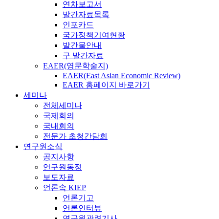
연차보고서
발간자료목록
인포카드
국가정책기여현황
발간물안내
구 발간자료
EAER(영문학술지)
EAER(East Asian Economic Review)
EAER 홈페이지 바로가기
세미나
전체세미나
국제회의
국내회의
전문가 초청간담회
연구원소식
공지사항
연구원동정
보도자료
언론속 KIEP
언론기고
언론인터뷰
연구원관련기사