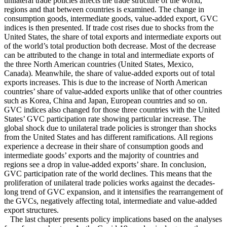
unilateral trade policies affects the trade structure of the world,
regions and that between countries is examined. The change in
consumption goods, intermediate goods, value-added export, GVC
indices is then presented. If trade cost rises due to shocks from the
United States, the share of total exports and intermediate exports out
of the world’s total production both decrease. Most of the decrease
can be attributed to the change in total and intermediate exports of
the three North American countries (United States, Mexico,
Canada). Meanwhile, the share of value-added exports out of total
exports increases. This is due to the increase of North American
countries’ share of value-added exports unlike that of other countries
such as Korea, China and Japan, European countries and so on.
GVC indices also changed for those three countries with the United
States’ GVC participation rate showing particular increase. The
global shock due to unilateral trade policies is stronger than shocks
from the United States and has different ramifications. All regions
experience a decrease in their share of consumption goods and
intermediate goods’ exports and the majority of countries and
regions see a drop in value-added exports’ share. In conclusion,
GVC participation rate of the world declines. This means that the
proliferation of unilateral trade policies works against the decades-
long trend of GVC expansion, and it intensifies the rearrangement of
the GVCs, negatively affecting total, intermediate and value-added
export structures.
The last chapter presents policy implications based on the analyses