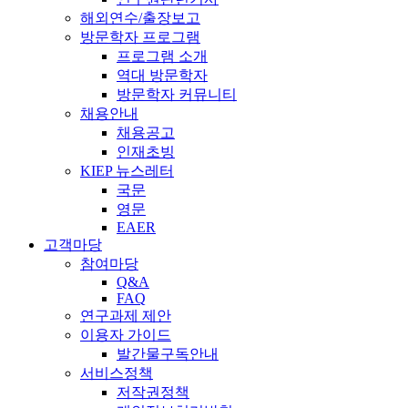
해외연수/출장보고
방문학자 프로그램
프로그램 소개
역대 방문학자
방문학자 커뮤니티
채용안내
채용공고
인재초빙
KIEP 뉴스레터
국문
영문
EAER
고객마당
참여마당
Q&A
FAQ
연구과제 제안
이용자 가이드
발간물구독안내
서비스정책
저작권정책