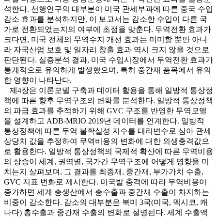
석한다. 선행연구의 대부분이 미국 관세부과에 따른 중국 수입
감소 효과를 분석하지만, 이 보고서는 감소한 수입이 다른 국
가로 전환되었는지의 여부에 초점을 맞춘다. 무역전환 효과가
크다면, 미국 전체의 무역수지 개선 효과는 미미할 뿐만 아니
라 자국산업 보호 및 일자리 창출 효과 역시 크지 않을 것으로
판단된다. 실증분석 결과, 미국 수입시장에서 무역전환 효과가
통계적으로 유의하게 발생했으며, 특히 중간재 품목에서 유의
한 영향이 나타난다.
제4장은 이론모델 구축과 데이터 활용을 통해 일방적 통상정
책에 따른 향후 무역구조의 변화를 분석한다. 일방적 통상정책
의 파급 효과를 추적하기 위해 GVC 구조를 반영한 무역모델
을 설계하고 ADB-MRIO 2019년 데이터를 연계한다. 일방적
통상정책에 따른 무역 불확실성 지수를 대리변수로 삼아 관세
상당치 값을 추정하여 무역비용의 변화에 대한 외생충격값으
로 활용한다. 일방적 통상정책의 국제적 확산에 따른 무역비용
의 상승이 세계, 권역별, 국가간 무역구조에 어떻게 영향을 미
치는지 살펴보며, 그 결과를 최종재, 중간재, 부가가치 수출,
GVC 지표 변화로 제시한다. 미국발 충격에 따라 무역비용이
증가하면 세계 총생산에서 총수출과 중간재 수출이 차지하는
비중이 감소한다. 감소의 대부분은 북미 3국(미국, 멕시코, 캐
나다) 총수출과 중간재 수출의 변화로 설명된다. 세계 수출액