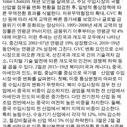
Value Chain)의 재편 요인을 살펴보고, 주요 수입시장의 국별ㆍ
산업별 점유율 변화 현황을 점검한 후, 일방적 통상정책에 따
른 무역전환 효과를 식별한다. 자유무역협정의 확대, GVC 확
산 등에 따라 세계 교역은 빠른 증가세를 보였으나 글로벌 금
융위기 이후 둔화되는 양상이다. 1995~2008년 세계 교역의 성
장률은 연평균 9%이지만, 금융위기 이후부터는 연평균 약 4%
대에 머문다. 이런 추세는 선진국과 개도국 모두에서 나타난
다. 중간재도 2002~07년 연평균 19% 성장했으나, 2010~19년
동안에는 연평균 2% 성장에 그친다. GVC 변화 요인으로 소비
시장으로 떠오른 개도국, 선진국과 개도국 간의 기술격차 감
소, 디지털 기술 발전에 따른 개도국의 인건비 경쟁력 하락 등
을 꼽을 수 있다. 2절은 2015~19년 북미(미국과 캐나다), 중국,
아세안과 인도, 유럽, 중남미를 중심으로 국가별ㆍ산업별 수입
시장 비중 변화를 살펴본다. 첫째, 미중 통상분쟁의 여파로 미
중 수입시장의 변화가 뚜렷하다. 북미 수입시장의 경우 전 산
업에서 중국의 비중이 감소하지만, 광업을 제외한 전 산업에서
아세안과 인도의 비중은 증가한다. 다만 전기전자 산업 등 제
조업 전반에서는 중국이 여전히 높은 비중을 차지한다. 둘째,
중국 수입시장의 전 산업에서 북미 지역의 비중이 감소한다.
특히 농림수산, 수송기기 산업에서 각각 약 12%, 10% 감소하
고, 철강비철금속 산업 역시 5% 이상 하락한다. 3절은 2절 결
과를 바탕으로 미중 통상분쟁에 따른 무역전환 효과를 실증분