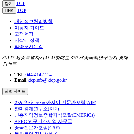
TOP
닫기
TOP
LINK
개인정보처리방침
이용자 가이드
고객헌장
저작권 정책
찾아오시는길
30147 세종특별자치시 시청대로 370 세종국책연구단지 경제
정책동
TEL
044-414-1114
Email
kiepinfo@kiep.go.kr
관련 사이트
아세안·인도·남아시아 전문가포럼(AIF)
한미경제연구소(KEI)
신흥지역정보종합지식포탈(EMERiCs)
APEC 연구컨소시엄 사무국
중국전문가포럼(CSF)
통합무역 정보서비스