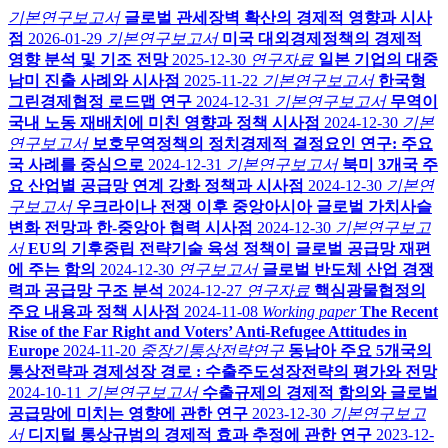
기본연구보고서
글로벌 관세장벽 확산의 경제적 영향과 시사
점
2026-01-29
기본연구보고서
미국 대외경제정책의 경제적
영향 분석 및 기조 전망
2025-12-30
연구자료
일본 기업의 대중
남미 진출 사례와 시사점
2025-11-22
기본연구보고서
한국형
그린경제협정 로드맵 연구
2024-12-31
기본연구보고서
무역이
국내 노동 재배치에 미친 영향과 정책 시사점
2024-12-30
기본
연구보고서
보호무역정책의 정치경제적 결정요인 연구: 주요
국 사례를 중심으로
2024-12-31
기본연구보고서
북미 3개국 주
요 산업별 공급망 연계 강화 정책과 시사점
2024-12-30
기본연
구보고서
우크라이나 전쟁 이후 중앙아시아 글로벌 가치사슬
변화 전망과 한-중앙아 협력 시사점
2024-12-30
기본연구보고
서
EU의 기후중립 전략기술 육성 정책이 글로벌 공급망 재편
에 주는 함의
2024-12-30
연구보고서
글로벌 반도체 산업 경쟁
력과 공급망 구조 분석
2024-12-27
연구자료
핵심광물협정의
주요 내용과 정책 시사점
2024-11-08
Working paper
The Recent
Rise of the Far Right and Voters’ Anti-Refugee Attitudes in
Europe
2024-11-20
중장기통상전략연구
동남아 주요 5개국의
통상전략과 경제성장 경로 : 수출주도성장전략의 평가와 전망
2024-10-11
기본연구보고서
수출규제의 경제적 함의와 글로벌
공급망에 미치는 영향에 관한 연구
2023-12-30
기본연구보고
서
디지털 통상규범의 경제적 효과 추정에 관한 연구
2023-12-