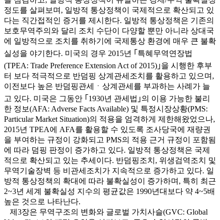
정도를 살펴보며, 일방적 통상정책이 국제적으로 확산되고 있
다는 직간접적인 증거를 제시한다. 일방적 통상정책은 기존의
보호무역주의와 달리 조치 수단이 다양할 뿐만 아니라 상대국
에 일방적으로 조치를 취하기에 국제통상 환경에 매우 큰 불확
실성을 야기한다. 미국의 경우 2015년 ｢특혜무역연장법
(TPEA: Trade Preference Extension Act of 2015)｣을 시행한 후부
터 보다 적극적으로 반덤핑 상계관세조치를 활용하고 있으며,
이전보다 높은 반덤핑관세ㆍ상계관세를 부과하는 사례가 늘
고 있다. 미국은 그동안 ｢1930년 관세법｣의 이용 가능한 불리
한 정보(AFA: Adverse Facts Available) 및 특정시장상황(PMS:
Particular Market Situation)의 적용을 엄격하게 제한해왔었으나,
2015년 TPEA에 AFA를 활용할 수 있도록 조사당국에 재량권
을 부여하는 규정이 강화되고 PMS의 적용 근거 규정이 포함됨
에 따라 덤핑 판정이 증가하고 있다. 일방적 통상정책은 국제
적으로 확산되고 있는 추세이다. 반덤핑조치, 위생검역조치 및
무역기술장벽 등 비관세조치가 지속적으로 증가하고 있다. 일
방적 통상정책의 확대에 따라 불확실성이 증가하며, 특히 최근
2~3년 세계 불확실성 지수의 평균값은 1990년대보다 약 4~5배
높은 것으로 나타난다.
제3장은 무역구조의 변화와 글로벌 가치사슬(GVC: Global