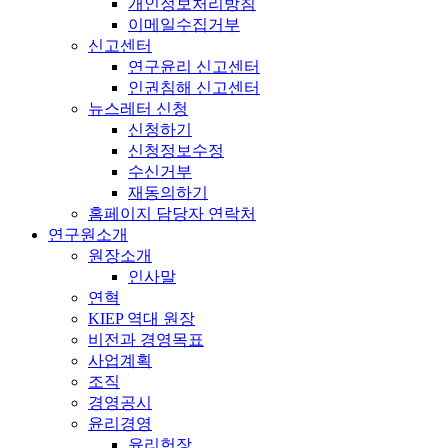
개인정보처리방침
이메일수집거부
신고센터
연구윤리 신고센터
인권침해 신고센터
뉴스레터 신청
신청하기
신청정보수정
수신거부
재동의하기
홈페이지 담당자 연락처
연구원소개
원장소개
인사말
연혁
KIEP 역대 원장
비전과 경영목표
사업계획
조직
경영공시
윤리경영
윤리헌장