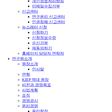
개인정보처리방침
이메일수집거부
신고센터
연구윤리 신고센터
인권침해 신고센터
뉴스레터 신청
신청하기
신청정보수정
수신거부
재동의하기
홈페이지 담당자 연락처
연구원소개
원장소개
인사말
연혁
KIEP 역대 원장
비전과 경영목표
사업계획
조직
경영공시
윤리경영
윤리헌장