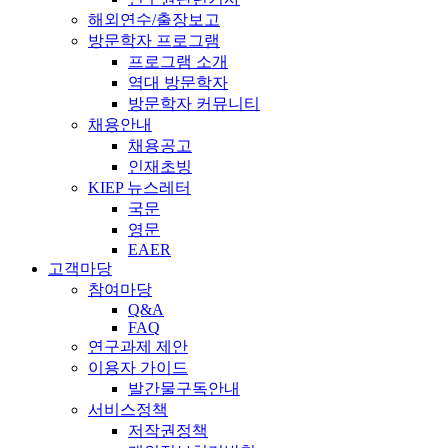
해외연수/출장보고
방문학자 프로그램
프로그램 소개
역대 방문학자
방문학자 커뮤니티
채용안내
채용공고
인재초빙
KIEP 뉴스레터
국문
영문
EAER
고객마당
참여마당
Q&A
FAQ
연구과제 제안
이용자 가이드
발간물구독안내
서비스정책
저작권정책