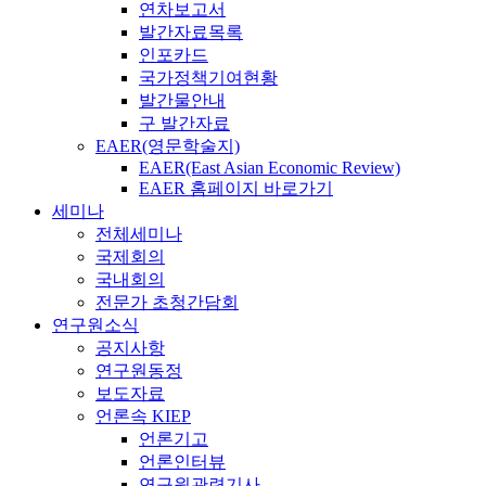
연차보고서
발간자료목록
인포카드
국가정책기여현황
발간물안내
구 발간자료
EAER(영문학술지)
EAER(East Asian Economic Review)
EAER 홈페이지 바로가기
세미나
전체세미나
국제회의
국내회의
전문가 초청간담회
연구원소식
공지사항
연구원동정
보도자료
언론속 KIEP
언론기고
언론인터뷰
연구원관련기사