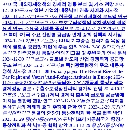
서
미국 대외경제정책의 경제적 영향 분석 및 기조 전망
2025-
12-30
연구자료
일본 기업의 대중남미 진출 사례와 시사점
2025-11-22
기본연구보고서
한국형 그린경제협정 로드맵 연구
2024-12-31
기본연구보고서
보호무역정책의 정치경제적 결정
요인 연구: 주요국 사례를 중심으로
2024-12-31
기본연구보고
서
북미 3개국 주요 산업별 공급망 연계 강화 정책과 시사점
2024-12-30
기본연구보고서
EU의 기후중립 전략기술 육성 정
책이 글로벌 공급망 재편에 주는 함의
2024-12-30
전략지역심
층연구
민족공동체 통일방안의 재고찰 및 주변국의 인식 분석
2024-12-30
연구보고서
글로벌 반도체 산업 경쟁력과 공급망
구조 분석
2024-12-27
연구자료
핵심광물협정의 주요 내용과
정책 시사점
2024-11-08
Working paper
The Recent Rise of the
Far Right and Voters’ Anti-Refugee Attitudes in Europe
2024-
11-20
중장기통상전략연구
동남아 주요 5개국의 통상전략과
경제성장 경로 : 수출주도성장전략의 평가와 전망
2024-10-11
기본연구보고서
수출규제의 경제적 함의와 글로벌 공급망에
미치는 영향에 관한 연구
2023-12-30
기본연구보고서
디지털
통상규범의 경제적 효과 추정에 관한 연구
2023-12-29
중장기
통상전략연구
몽골의 중장기 통상전략과 한·몽골 협력 방안
2023-12-29
중장기통상전략연구
남아프리카공화국의 중장기
통상전략과 한·남아공 협력 방안
2023-12-29
중장기통상전략