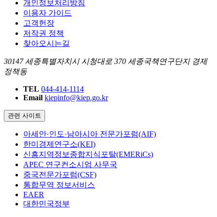
개인정보처리방침
이용자 가이드
고객헌장
저작권 정책
찾아오시는길
30147 세종특별자치시 시청대로 370 세종국책연구단지 경제
정책동
TEL
044-414-1114
Email
kiepinfo@kiep.go.kr
관련 사이트
아세안·인도·남아시아 전문가포럼(AIF)
한미경제연구소(KEI)
신흥지역정보종합지식포탈(EMERiCs)
APEC 연구컨소시엄 사무국
중국전문가포럼(CSF)
통합무역 정보서비스
EAER
대한민국정부