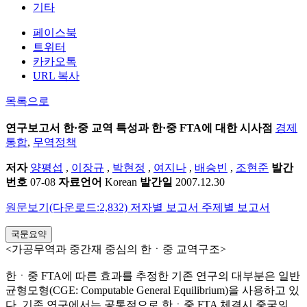
기타
페이스북
트위터
카카오톡
URL 복사
목록으로
연구보고서
한·중 교역 특성과 한·중 FTA에 대한 시사점
경제
통합
,
무역정책
저자
양평섭
,
이장규
,
박현정
,
여지나
,
배승빈
,
조현준
발간
번호
07-08
자료언어
Korean
발간일
2007.12.30
원문보기(다운로드:2,832)
저자별 보고서
주제별 보고서
국문요약
<가공무역과 중간재 중심의 한ㆍ중 교역구조>
한ㆍ중 FTA에 따른 효과를 추정한 기존 연구의 대부분은 일반
균형모형(CGE: Computable General Equilibrium)을 사용하고 있
다. 기존 연구에서는 공통적으로 한ㆍ중 FTA 체결시 중국의