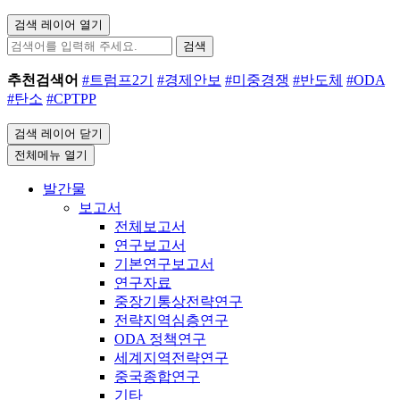
검색 레이어 열기
검색
추천검색어
#트럼프2기
#경제안보
#미중경쟁
#반도체
#ODA
#탄소
#CPTPP
검색 레이어 닫기
전체메뉴 열기
발간물
보고서
전체보고서
연구보고서
기본연구보고서
연구자료
중장기통상전략연구
전략지역심층연구
ODA 정책연구
세계지역전략연구
중국종합연구
기타