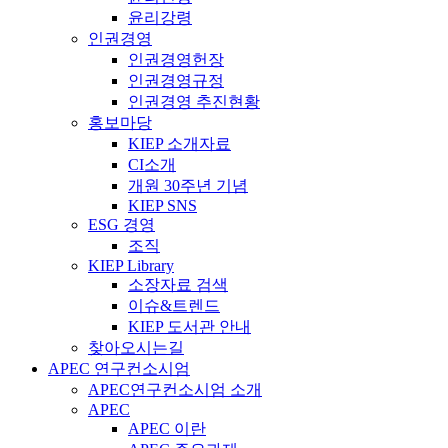
윤리강령
인권경영
인권경영헌장
인권경영규정
인권경영 추진현황
홍보마당
KIEP 소개자료
CI소개
개원 30주년 기념
KIEP SNS
ESG 경영
조직
KIEP Library
소장자료 검색
이슈&트렌드
KIEP 도서관 안내
찾아오시는길
APEC 연구컨소시엄
APEC연구컨소시엄 소개
APEC
APEC 이란