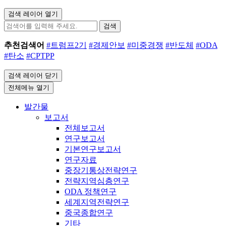
검색 레이어 열기
검색
추천검색어
#트럼프2기
#경제안보
#미중경쟁
#반도체
#ODA
#탄소
#CPTPP
검색 레이어 닫기
전체메뉴 열기
발간물
보고서
전체보고서
연구보고서
기본연구보고서
연구자료
중장기통상전략연구
전략지역심층연구
ODA 정책연구
세계지역전략연구
중국종합연구
기타