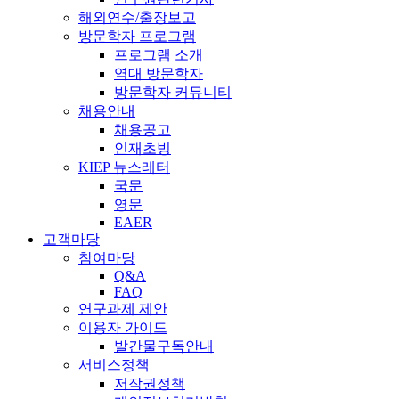
해외연수/출장보고
방문학자 프로그램
프로그램 소개
역대 방문학자
방문학자 커뮤니티
채용안내
채용공고
인재초빙
KIEP 뉴스레터
국문
영문
EAER
고객마당
참여마당
Q&A
FAQ
연구과제 제안
이용자 가이드
발간물구독안내
서비스정책
저작권정책