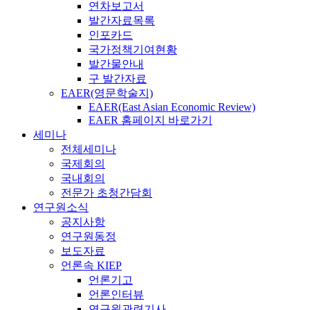
연차보고서
발간자료목록
인포카드
국가정책기여현황
발간물안내
구 발간자료
EAER(영문학술지)
EAER(East Asian Economic Review)
EAER 홈페이지 바로가기
세미나
전체세미나
국제회의
국내회의
전문가 초청간담회
연구원소식
공지사항
연구원동정
보도자료
언론속 KIEP
언론기고
언론인터뷰
연구원관련기사