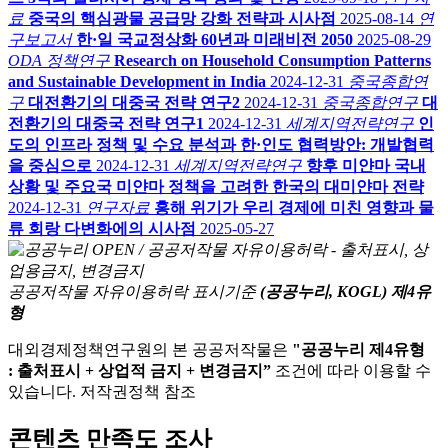
료
중국의 핵심광물 공급망 강화 전략과 시사점
2025-08-14
연
구보고서
한·일 국교정상화 60년과 미래비전 2050
2025-08-29
ODA 정책연구
Research on Household Consumption Patterns
and Sustainable Development in India
2024-12-31
중국종합연
구
대전환기의 대중국 전략 연구2
2024-12-31
중국종합연구
대
전환기의 대중국 전략 연구1
2024-12-31
세계지역전략연구
인
도의 인프라 정책 및 수요 분석과 한·인도 협력방안: 개발협력
을 중심으로
2024-12-31
세계지역전략연구
향후 미얀마 국내
상황 및 주요국 미얀마 정책을 고려한 한국의 대미얀마 전략
2024-12-31
연구자료
홍해 위기가 우리 경제에 미친 영향과 물
류 회랑 다변화에의 시사점
2025-05-27
공공저작물 자유이용허락 표시기준
(공공누리, KOGL) 제4유
형
대외경제정책연구원의 본 공공저작물은
"공공누리 제4유형
: 출처표시 + 상업적 금지 + 변경금지”
조건에 따라 이용할 수
있습니다. 저작권정책 참조
콘텐츠 만족도 조사