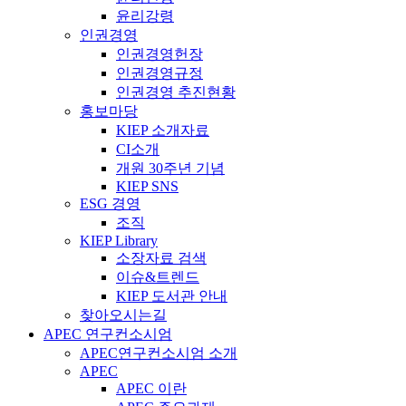
윤리강령
인권경영
인권경영헌장
인권경영규정
인권경영 추진현황
홍보마당
KIEP 소개자료
CI소개
개원 30주년 기념
KIEP SNS
ESG 경영
조직
KIEP Library
소장자료 검색
이슈&트렌드
KIEP 도서관 안내
찾아오시는길
APEC 연구컨소시엄
APEC연구컨소시엄 소개
APEC
APEC 이란