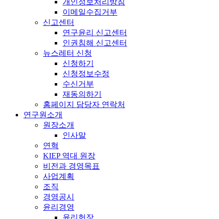
개인정보처리방침
이메일수집거부
신고센터
연구윤리 신고센터
인권침해 신고센터
뉴스레터 신청
신청하기
신청정보수정
수신거부
재동의하기
홈페이지 담당자 연락처
연구원소개
원장소개
인사말
연혁
KIEP 역대 원장
비전과 경영목표
사업계획
조직
경영공시
윤리경영
윤리헌장