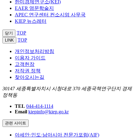
한미경제연구소(KEI)
EAER 영문학술지
APEC 연구센터 컨소시엄 사무국
KIEP 뉴스레터
TOP
닫기
TOP
LINK
개인정보처리방침
이용자 가이드
고객헌장
저작권 정책
찾아오시는길
30147 세종특별자치시 시청대로 370 세종국책연구단지 경제
정책동
TEL
044-414-1114
Email
kiepinfo@kiep.go.kr
관련 사이트
아세안·인도·남아시아 전문가포럼(AIF)