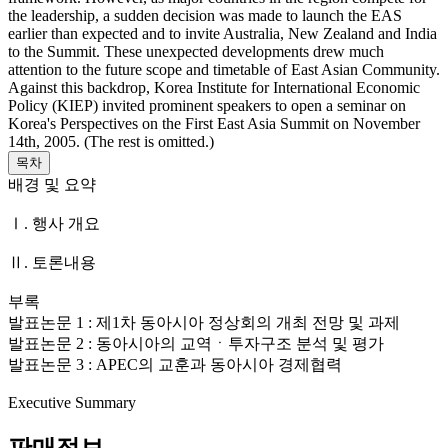
the leadership, a sudden decision was made to launch the EAS
earlier than expected and to invite Australia, New Zealand and India
to the Summit. These unexpected developments drew much
attention to the future scope and timetable of East Asian Community.
Against this backdrop, Korea Institute for International Economic
Policy (KIEP) invited prominent speakers to open a seminar on
Korea's Perspectives on the First East Asia Summit on November
14th, 2005. (The rest is omitted.)
목차
배경 및 요약
Ⅰ. 행사 개요
Ⅱ. 토론내용
부록
발표논문 1 : 제1차 동아시아 정상회의 개최 전망 및 과제
발표논문 2 : 동아시아의 교역ㆍ투자구조 분석 및 평가
발표논문 3 : APEC의 교훈과 동아시아 경제협력
Executive Summary