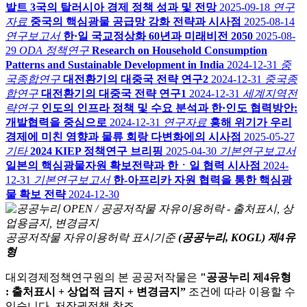
발트 3국의 탈러시아 경제 정책 성과 및 전망
2025-09-18
연구
자료
중국의 핵심광물 공급망 강화 전략과 시사점
2025-08-14
연구보고서
한·일 국교정상화 60년과 미래비전 2050
2025-08-
29
ODA 정책연구
Research on Household Consumption
Patterns and Sustainable Development in India
2024-12-31
중
국종합연구
대전환기의 대중국 전략 연구2
2024-12-31
중국종
합연구
대전환기의 대중국 전략 연구1
2024-12-31
세계지역전
략연구
인도의 인프라 정책 및 수요 분석과 한·인도 협력방안:
개발협력을 중심으로
2024-12-31
연구자료
홍해 위기가 우리
경제에 미친 영향과 물류 회랑 다변화에의 시사점
2025-05-27
기타
2024 KIEP 정책연구 브리핑
2025-04-30
기본연구보고서
일본의 핵심광물자원 확보전략과 한ㆍ일 협력 시사점
2024-
12-31
기본연구보고서
한-아프리카 자원 협력을 통한 핵심광
물 확보 전략
2024-12-30
공공저작물 자유이용허락 표시기준
(공공누리, KOGL) 제4유
형
대외경제정책연구원의 본 공공저작물은
"공공누리 제4유형
: 출처표시 + 상업적 금지 + 변경금지”
조건에 따라 이용할 수
있습니다. 저작권정책 참조