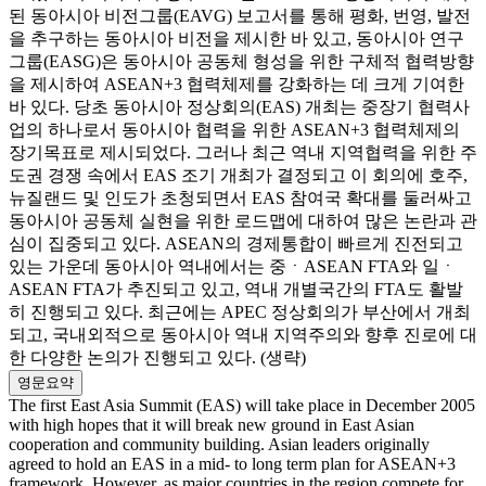
된 동아시아 비전그룹(EAVG) 보고서를 통해 평화, 번영, 발전
을 추구하는 동아시아 비전을 제시한 바 있고, 동아시아 연구
그룹(EASG)은 동아시아 공동체 형성을 위한 구체적 협력방향
을 제시하여 ASEAN+3 협력체제를 강화하는 데 크게 기여한
바 있다. 당초 동아시아 정상회의(EAS) 개최는 중장기 협력사
업의 하나로서 동아시아 협력을 위한 ASEAN+3 협력체제의
장기목표로 제시되었다. 그러나 최근 역내 지역협력을 위한 주
도권 경쟁 속에서 EAS 조기 개최가 결정되고 이 회의에 호주,
뉴질랜드 및 인도가 초청되면서 EAS 참여국 확대를 둘러싸고
동아시아 공동체 실현을 위한 로드맵에 대하여 많은 논란과 관
심이 집중되고 있다. ASEAN의 경제통합이 빠르게 진전되고
있는 가운데 동아시아 역내에서는 중ㆍASEAN FTA와 일ㆍ
ASEAN FTA가 추진되고 있고, 역내 개별국간의 FTA도 활발
히 진행되고 있다. 최근에는 APEC 정상회의가 부산에서 개최
되고, 국내외적으로 동아시아 역내 지역주의와 향후 진로에 대
한 다양한 논의가 진행되고 있다. (생략)
영문요약
The first East Asia Summit (EAS) will take place in December 2005
with high hopes that it will break new ground in East Asian
cooperation and community building. Asian leaders originally
agreed to hold an EAS in a mid- to long term plan for ASEAN+3
framework. However, as major countries in the region compete for