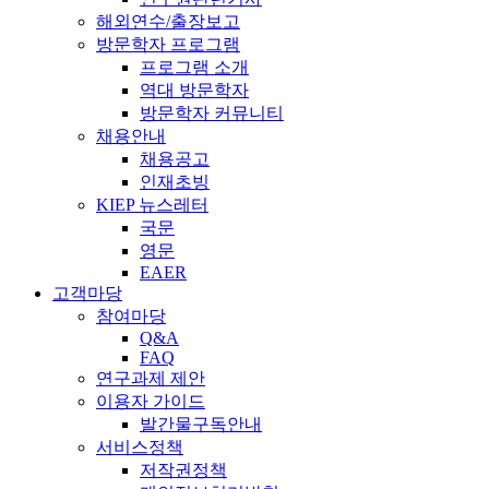
해외연수/출장보고
방문학자 프로그램
프로그램 소개
역대 방문학자
방문학자 커뮤니티
채용안내
채용공고
인재초빙
KIEP 뉴스레터
국문
영문
EAER
고객마당
참여마당
Q&A
FAQ
연구과제 제안
이용자 가이드
발간물구독안내
서비스정책
저작권정책