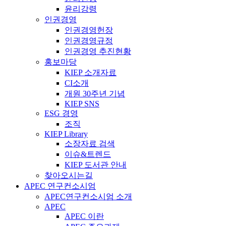
윤리강령
인권경영
인권경영헌장
인권경영규정
인권경영 추진현황
홍보마당
KIEP 소개자료
CI소개
개원 30주년 기념
KIEP SNS
ESG 경영
조직
KIEP Library
소장자료 검색
이슈&트렌드
KIEP 도서관 안내
찾아오시는길
APEC 연구컨소시엄
APEC연구컨소시엄 소개
APEC
APEC 이란