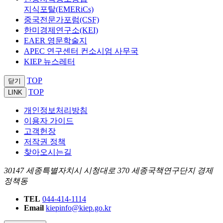
지식포탈(EMERiCs)
중국전문가포럼(CSF)
한미경제연구소(KEI)
EAER 영문학술지
APEC 연구센터 컨소시엄 사무국
KIEP 뉴스레터
TOP
닫기
TOP
LINK
개인정보처리방침
이용자 가이드
고객헌장
저작권 정책
찾아오시는길
30147 세종특별자치시 시청대로 370 세종국책연구단지 경제
정책동
TEL
044-414-1114
Email
kiepinfo@kiep.go.kr