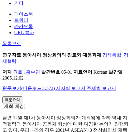
기타
페이스북
트위터
카카오톡
URL 복사
목록으로
연구자료
동아시아 정상회의의 진로와 대응과제
경제통합
,
경
제협력
저자
권율
,
홍수연
발간번호
05-01
자료언어
Korean
발간일
2005.12.02
원문보기(다운로드:1,573)
저자별 보고서
주제별 보고서
국문요약
[개최 배경]
금년 12월 제1차 동아시아 정상회의가 개최됨에 따라 역내 지
역협력과 동아시아 공동체 형성에 대한 다양한 논의가 진행되
고 있다. 우리나라의 경우 2001년 ASEAN+3 정상회의시 채택