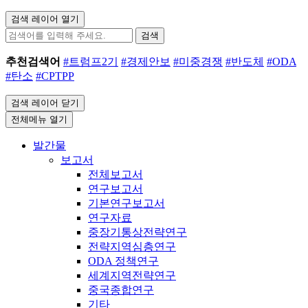
검색 레이어 열기
검색
추천검색어
#트럼프2기
#경제안보
#미중경쟁
#반도체
#ODA
#탄소
#CPTPP
검색 레이어 닫기
전체메뉴 열기
발간물
보고서
전체보고서
연구보고서
기본연구보고서
연구자료
중장기통상전략연구
전략지역심층연구
ODA 정책연구
세계지역전략연구
중국종합연구
기타