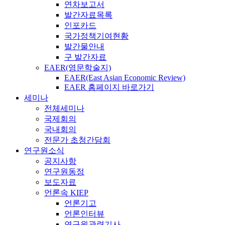
연차보고서
발간자료목록
인포카드
국가정책기여현황
발간물안내
구 발간자료
EAER(영문학술지)
EAER(East Asian Economic Review)
EAER 홈페이지 바로가기
세미나
전체세미나
국제회의
국내회의
전문가 초청간담회
연구원소식
공지사항
연구원동정
보도자료
언론속 KIEP
언론기고
언론인터뷰
연구원관련기사