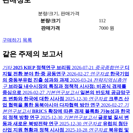
판매정보
분량/크기, 판매가격
분량/크기
112
판매가격
7000 원
구매하기
목록
같은 주제의 보고서
기타
2025 KIEP 정책연구 브리핑
2026-07-21
중국종합연구
디
지털 전환 분야 한·중 공동연구
2026-02-27
연구자료
한국기업
의 중동부유럽 진출 성과와 과제
2026-03-24
전략지역심층연
구
브라질 내수시장의 특징과 정책적 시사점: 비공식 경제를
중심으로
2026-02-27
기본연구보고서
일본의 반도체 공급망구
조 변화와 한국에 대한 시사점
2025-12-30
연구자료
크루즈 산
업 협력을 통한 동북아시아 다자협력 방안 연구
2026-02-27
기
본연구보고서
BRICS 확장에 따른 경제 블록화 가능성과 한국
의 정책 방향 연구
2025-12-30
기본연구보고서
글로벌 질서 변
동과 새로운 북방전략 연구
2025-12-30
연구자료
유럽의 첨단
산업 지원 현황과 정책 시사점
2025-10-28
연구자료
북유럽 및