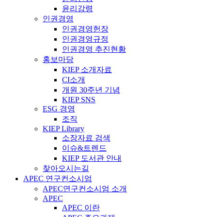
윤리강령
인권경영
인권경영헌장
인권경영규정
인권경영 추진현황
홍보마당
KIEP 소개자료
CI소개
개원 30주년 기념
KIEP SNS
ESG 경영
조직
KIEP Library
소장자료 검색
이슈&트렌드
KIEP 도서관 안내
찾아오시는길
APEC 연구컨소시엄
APEC연구컨소시엄 소개
APEC
APEC 이란