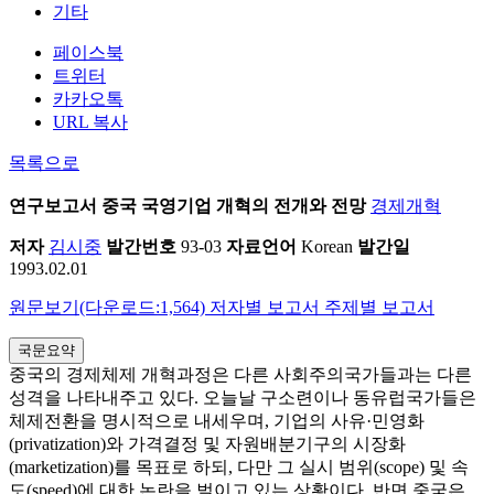
기타
페이스북
트위터
카카오톡
URL 복사
목록으로
연구보고서
중국 국영기업 개혁의 전개와 전망
경제개혁
저자
김시중
발간번호
93-03
자료언어
Korean
발간일
1993.02.01
원문보기(다운로드:1,564)
저자별 보고서
주제별 보고서
국문요약
중국의 경제체제 개혁과정은 다른 사회주의국가들과는 다른
성격을 나타내주고 있다. 오늘날 구소련이나 동유럽국가들은
체제전환을 명시적으로 내세우며, 기업의 사유·민영화
(privatization)와 가격결정 및 자원배분기구의 시장화
(marketization)를 목표로 하되, 다만 그 실시 범위(scope) 및 속
도(speed)에 대한 논란을 벌이고 있는 상황이다. 반면 중국은