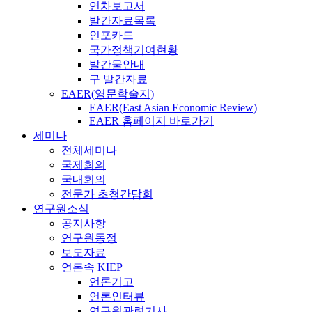
연차보고서
발간자료목록
인포카드
국가정책기여현황
발간물안내
구 발간자료
EAER(영문학술지)
EAER(East Asian Economic Review)
EAER 홈페이지 바로가기
세미나
전체세미나
국제회의
국내회의
전문가 초청간담회
연구원소식
공지사항
연구원동정
보도자료
언론속 KIEP
언론기고
언론인터뷰
연구원관련기사