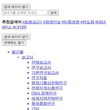
검색 레이어 열기
검색
추천검색어
#트럼프2기
#경제안보
#미중경쟁
#반도체
#ODA
#탄소
#CPTPP
검색 레이어 닫기
전체메뉴 열기
발간물
보고서
전체보고서
연구보고서
기본연구보고서
연구자료
중장기통상전략연구
전략지역심층연구
ODA 정책연구
세계지역전략연구
중국종합연구
기타