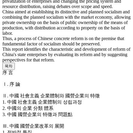
privatization of enterprises and changing the pricing system and
resource distribution, raising debates over scope and speed.
China aimed at establishing its distinctive and planned socialism and
combining the planned socialism with the market economy, allowing
private ownership on the basis of public ownership of the means of
production, with distribution according to property on the basis of
labor.
Thus, a process of Chinese concrete reform is on the premise that
fundamental factor of socialism should be preserved.
This report identifies the characteristic and development of reform of
China's state enterprises by evaluating its reform and by suggesting
perspectives for that reform.
목차
序 言
Ⅰ. 序 論
Ⅱ. 中國 社會主義 企業體制와 國營企業의 特徵
1. 中國 社會主義 企業體制의 성립과정
2. 中國의 企業 分類 體系
3. 中國 國營企業의 特徵과 問題點
Ⅲ. 中國 國營企業改革의 展開
1. 전반적 특징