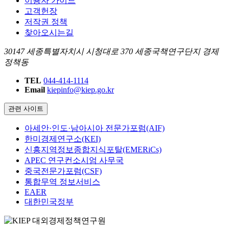
이용자 가이드
고객헌장
저작권 정책
찾아오시는길
30147 세종특별자치시 시청대로 370 세종국책연구단지 경제
정책동
TEL
044-414-1114
Email
kiepinfo@kiep.go.kr
관련 사이트
아세안·인도·남아시아 전문가포럼(AIF)
한미경제연구소(KEI)
신흥지역정보종합지식포탈(EMERiCs)
APEC 연구컨소시엄 사무국
중국전문가포럼(CSF)
통합무역 정보서비스
EAER
대한민국정부