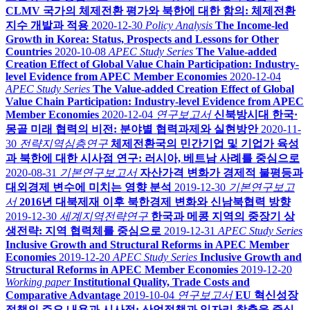
CLMV 국가의 체제전환 평가와 북한에 대한 함의: 체제전환
지수 개발과 적용
2020-12-30
Policy Analysis
The Income-led
Growth in Korea: Status, Prospects and Lessons for Other
Countries
2020-10-08
APEC Study Series
The Value-added
Creation Effect of Global Value Chain Participation: Industry-
level Evidence from APEC Member Economies
2020-12-04
APEC Study Series
The Value-added Creation Effect of Global
Value Chain Participation: Industry-level Evidence from APEC
Member Economies
2020-12-04
연구보고서
신북방시대 한국·
몽골 미래 협력의 비전: 분야별 협력과제와 실현방안
2020-11-
30
전략지역심층연구
체제전환국의 민간기업 및 기업가 육성
과 북한에 대한 시사점 연구: 러시아, 베트남 사례를 중심으로
2020-08-31
기본연구보고서
자산가격 변화가 경제적 불평등과
대외경제 변수에 미치는 영향 분석
2019-12-30
기본연구보고
서
2016년 대북제재 이후 북한경제 변화와 신남북협력 방향
2019-12-30
세계지역전략연구
한국과 메콩 지역의 중장기 상
생전략: 지역 협력체를 중심으로
2019-12-31
APEC Study Series
Inclusive Growth and Structural Reforms in APEC Member
Economies
2019-12-20
APEC Study Series
Inclusive Growth and
Structural Reforms in APEC Member Economies
2019-12-20
Working paper
Institutional Quality, Trade Costs and
Comparative Advantage
2019-10-04
연구보고서
EU 혁신성장
정책의 주요 내용과 시사점: 산업정책과 일자리 창출을 중심