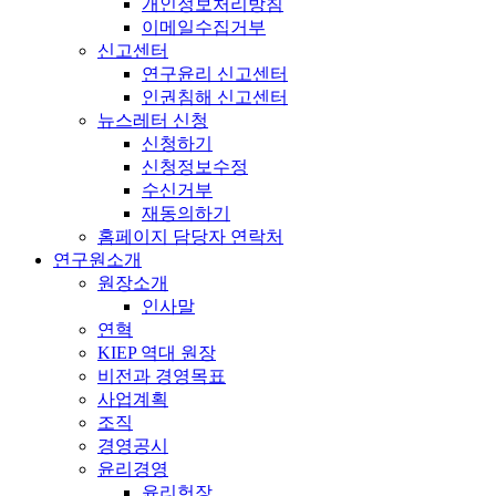
개인정보처리방침
이메일수집거부
신고센터
연구윤리 신고센터
인권침해 신고센터
뉴스레터 신청
신청하기
신청정보수정
수신거부
재동의하기
홈페이지 담당자 연락처
연구원소개
원장소개
인사말
연혁
KIEP 역대 원장
비전과 경영목표
사업계획
조직
경영공시
윤리경영
윤리헌장