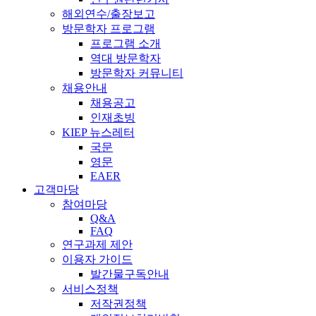
해외연수/출장보고
방문학자 프로그램
프로그램 소개
역대 방문학자
방문학자 커뮤니티
채용안내
채용공고
인재초빙
KIEP 뉴스레터
국문
영문
EAER
고객마당
참여마당
Q&A
FAQ
연구과제 제안
이용자 가이드
발간물구독안내
서비스정책
저작권정책