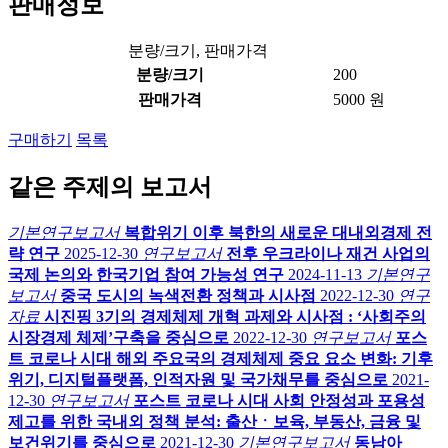
판매정보
분량/크기, 판매가격
분량/크기
200
판매가격
5000 원
구매하기
목록
같은 주제의 보고서
기본연구보고서
복합위기 이후 북한의 새로운 대내외경제 전
략 연구
2025-12-30
연구보고서
전후 우크라이나 재건 사업의
국제 논의와 한국기업 참여 가능성 연구
2024-11-13
기본연구
보고서
중국 도시의 녹색전환 정책과 시사점
2022-12-30
연구
자료
시진핑 3기의 경제체제 개혁 과제와 시사점 : ‘사회주의
시장경제 체제’구축을 중심으로
2022-12-30
연구보고서
포스
트 코로나 시대 해외 주요국의 경제체제 중요 요소 변화: 기후
위기, 디지털플랫폼, 인적자원 및 국가채무를 중심으로
2021-
12-30
연구보고서
포스트 코로나 시대 사회 안정성과 포용성
제고를 위한 국내외 정책 분석: 출산ㆍ보육, 부동산, 금융 및
보건위기를 중심으로
2021-12-30
기본연구보고서
동남아