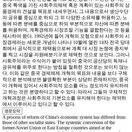
중국 특색을 가진 사회주의체제 혹은 계획이 있는 사회주의 상
품경제의 건설을 목표로 내세우면서, 그 내용으로서 생산수단
의 공유를 중심으로 하되 그 외 다양한 소유제를 허용하고, 노
동에 따른 분배를 중심으로 하되 부분적으로 자산에 따른 분배
를 허용하며, 계획경제와 시장조절 기능을 결합한다는 것 등을
제시하여 왔다. 1992년에 들어 개혁의 모형으로서 사회주의 시
장경제라는 새로운 개념이 나타나 10월에 열린 14차 전국 당대
회에서 공식적으로 채택됨으로써 계획 대 시장 논쟁에 종지부
를 찍고 시장을 자원배분기구로 채택한 것으로 보인다. 그러나
사회주의라는 수식어가 붙어 있듯이 중국이 공산당의 독재나
공유제를 위주로 한다는 방침을 철회한 것으로는 보이지 않는
다. 이와 같은 중국 경제체제 개혁의 목표와 내용을 보다 구체
적으로 분석해보면 불명확한 부분이 상당히 존재하지만, 중국
이 개혁에 있어서 사회주의적 요소를 어느 정도까지 유지하려
고 하는 것은 분명하다고 할 수 있다. 따라서 그들의 구체적인
개혁과정은 사회주의의 기본요소를 유지해야 한다는 제약하
에서 이루어지고 있다고 할 수 있다.
영문요약
A process of reform of China's economic system has differed from
those of other socialist states. The systemic conversion of the
former-Soviet Union or East Europe countries aimed at the