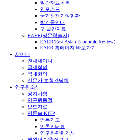
발간자료목록
인포카드
국가정책기여현황
발간물안내
구 발간자료
EAER(영문학술지)
EAER(East Asian Economic Review)
EAER 홈페이지 바로가기
세미나
전체세미나
국제회의
국내회의
전문가 초청간담회
연구원소식
공지사항
연구원동정
보도자료
언론속 KIEP
언론기고
언론인터뷰
연구원관련기사
해외연수/출장보고