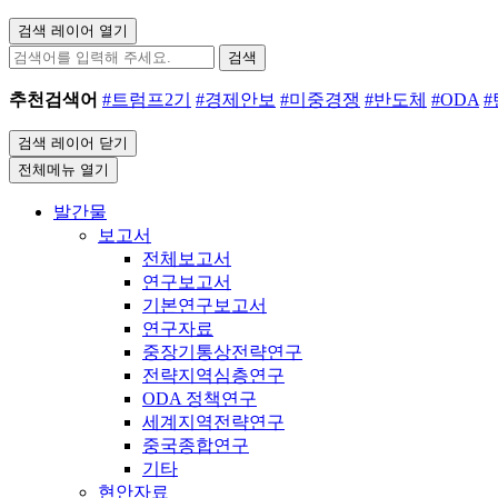
검색 레이어 열기
검색
추천검색어
#트럼프2기
#경제안보
#미중경쟁
#반도체
#ODA
검색 레이어 닫기
전체메뉴 열기
발간물
보고서
전체보고서
연구보고서
기본연구보고서
연구자료
중장기통상전략연구
전략지역심층연구
ODA 정책연구
세계지역전략연구
중국종합연구
기타
현안자료