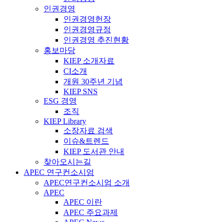
인권경영
인권경영헌장
인권경영규정
인권경영 추진현황
홍보마당
KIEP 소개자료
CI소개
개원 30주년 기념
KIEP SNS
ESG 경영
조직
KIEP Library
소장자료 검색
이슈&트렌드
KIEP 도서관 안내
찾아오시는길
APEC 연구컨소시엄
APEC연구컨소시엄 소개
APEC
APEC 이란
APEC 주요과제