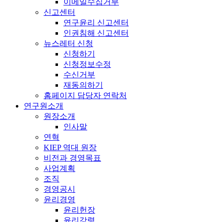
이메일수집거부
신고센터
연구윤리 신고센터
인권침해 신고센터
뉴스레터 신청
신청하기
신청정보수정
수신거부
재동의하기
홈페이지 담당자 연락처
연구원소개
원장소개
인사말
연혁
KIEP 역대 원장
비전과 경영목표
사업계획
조직
경영공시
윤리경영
윤리헌장
윤리강령