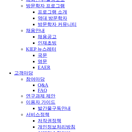
방문학자 프로그램
프로그램 소개
역대 방문학자
방문학자 커뮤니티
채용안내
채용공고
인재초빙
KIEP 뉴스레터
국문
영문
EAER
고객마당
참여마당
Q&A
FAQ
연구과제 제안
이용자 가이드
발간물구독안내
서비스정책
저작권정책
개인정보처리방침