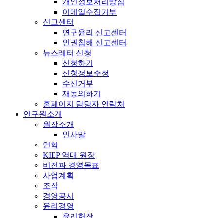
개인정보처리방침
이메일수집거부
신고센터
연구윤리 신고센터
인권침해 신고센터
뉴스레터 신청
신청하기
신청정보수정
수신거부
재동의하기
홈페이지 담당자 연락처
연구원소개
원장소개
인사말
연혁
KIEP 역대 원장
비전과 경영목표
사업계획
조직
경영공시
윤리경영
윤리헌장