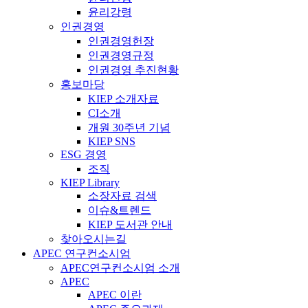
윤리강령
인권경영
인권경영헌장
인권경영규정
인권경영 추진현황
홍보마당
KIEP 소개자료
CI소개
개원 30주년 기념
KIEP SNS
ESG 경영
조직
KIEP Library
소장자료 검색
이슈&트렌드
KIEP 도서관 안내
찾아오시는길
APEC 연구컨소시엄
APEC연구컨소시엄 소개
APEC
APEC 이란