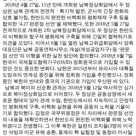
2018년 4월 27일, 11년 만에 개최된 남북정상회담에서 두 정
상은 남북 관계의 전면적ㆍ획기적 발전, 군사적 긴장 완화와
상호 불가침, 한반도의 완전한 비핵화와 평화체제 구축 등을
합의한 ‘4.27 판문점 선언’을 채택했다. 또한 2018년 5월 27일
전격적으로 개최된 2차 남북정상회담에서도 두 정상은 한반도
의 비핵화와 항구적 평화체제 구축을 위해 긴밀히 협력하기로
의견을 모았다. 이어서 6월 1일 열린 남북고위급회담에서 양측
대표단은 남북 공동연락사무소 개설(개성공업지구) 등 ‘판문
점 선언’의 이행을 위한 실천 방안에 합의했다. 2018년 6월 7일
한국이 국제철도협력기구(OSJD) 정회원국으로 가입할 수 있
었던 것도 중요한 변화다. 남한은 2015년부터 유라시아 대륙철
도망과의 연계성 증진을 위해 정회원 가입을 추진했으나, 정회
원인 북한의 반대와 중국의 기권으로 가입이 무산된 바 있다.
남북과 북미의 선순환 관계는 2018년 6월 12일 역사적인 싱가
포르 북미정상회담으로 이어졌다. 두 정상은 공동성명에서 새
로운 형태의 양자 관계 수립, 한반도에서의 지속적이고 안정적
인 평화체제 구축, 비핵화 실현을 위해 공동의 노력을 기울이
기로 합의했다. 김정은 국무위원장은 이 자리에서 판문점 선언
의 내용을 재확인하면서 한반도의 완전한 비핵화를 위해 노력
하겠다고 천명했다. 그 이후 북한은 일련의 조치들(3명의 미국
인 석방과 미군 유해 송환, 풍계리 핵 실험장 및 동창리 미사일