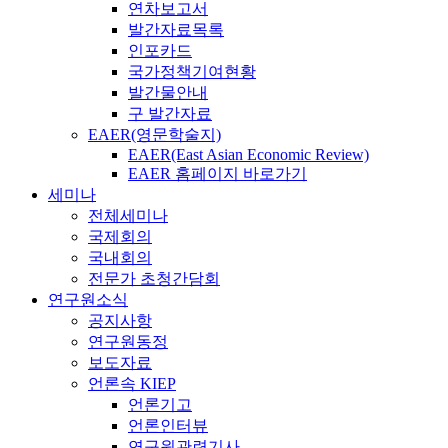
연차보고서
발간자료목록
인포카드
국가정책기여현황
발간물안내
구 발간자료
EAER(영문학술지)
EAER(East Asian Economic Review)
EAER 홈페이지 바로가기
세미나
전체세미나
국제회의
국내회의
전문가 초청간담회
연구원소식
공지사항
연구원동정
보도자료
언론속 KIEP
언론기고
언론인터뷰
연구원관련기사