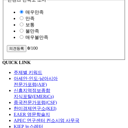
매우만족
만족
보통
불만족
매우불만족
0
/100
QUICK LINK
주제별 키워드
아세안·인도·남아시아
전문가포럼(AIF)
신흥지역정보종합
지식포탈(EMERiCs)
중국전문가포럼(CSF)
한미경제연구소(KEI)
EAER 영문학술지
APEC 연구센터 컨소시엄 사무국
KIEP 뉴스레터