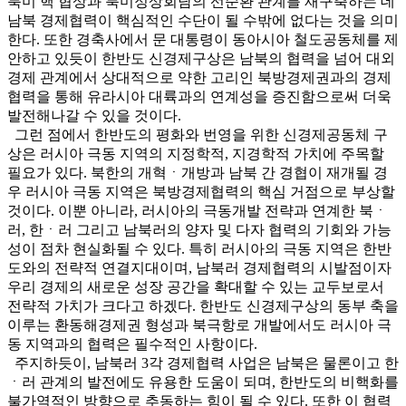
북미 핵 협상과 북미정상회담의 선순환 관계를 재구축하는 데
남북 경제협력이 핵심적인 수단이 될 수밖에 없다는 것을 의미
한다. 또한 경축사에서 문 대통령이 동아시아 철도공동체를 제
안하고 있듯이 한반도 신경제구상은 남북의 협력을 넘어 대외
경제 관계에서 상대적으로 약한 고리인 북방경제권과의 경제
협력을 통해 유라시아 대륙과의 연계성을 증진함으로써 더욱
발전해나갈 수 있을 것이다.
그런 점에서 한반도의 평화와 번영을 위한 신경제공동체 구
상은 러시아 극동 지역의 지정학적, 지경학적 가치에 주목할
필요가 있다. 북한의 개혁ㆍ개방과 남북 간 경협이 재개될 경
우 러시아 극동 지역은 북방경제협력의 핵심 거점으로 부상할
것이다. 이뿐 아니라, 러시아의 극동개발 전략과 연계한 북ㆍ
러, 한ㆍ러 그리고 남북러의 양자 및 다자 협력의 기회와 가능
성이 점차 현실화될 수 있다. 특히 러시아의 극동 지역은 한반
도와의 전략적 연결지대이며, 남북러 경제협력의 시발점이자
우리 경제의 새로운 성장 공간을 확대할 수 있는 교두보로서
전략적 가치가 크다고 하겠다. 한반도 신경제구상의 동부 축을
이루는 환동해경제권 형성과 북극항로 개발에서도 러시아 극
동 지역과의 협력은 필수적인 사항이다.
주지하듯이, 남북러 3각 경제협력 사업은 남북은 물론이고 한
ㆍ러 관계의 발전에도 유용한 도움이 되며, 한반도의 비핵화를
불가역적인 방향으로 추동하는 힘이 될 수 있다. 또한 이 협력