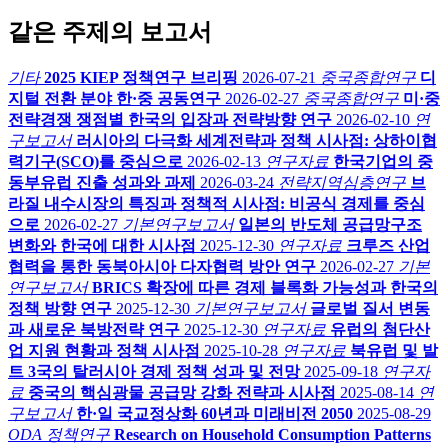
같은 주제의 보고서
기타
2025 KIEP 정책연구 브리핑
2026-07-21
중국종합연구
디
지털 전환 분야 한·중 공동연구
2026-02-27
중국종합연구
미·중
전략경쟁 쟁점별 한국의 입장과 전략방향 연구
2026-02-10
연
구보고서
러시아의 다극화 세계전략과 정책 시사점: 상하이협
력기구(SCO)를 중심으로
2026-02-13
연구자료
한국기업의 중
동부유럽 진출 성과와 과제
2026-03-24
전략지역심층연구
브
라질 내수시장의 특징과 정책적 시사점: 비공식 경제를 중심
으로
2026-02-27
기본연구보고서
일본의 반도체 공급망구조
변화와 한국에 대한 시사점
2025-12-30
연구자료
크루즈 산업
협력을 통한 동북아시아 다자협력 방안 연구
2026-02-27
기본
연구보고서
BRICS 확장에 따른 경제 블록화 가능성과 한국의
정책 방향 연구
2025-12-30
기본연구보고서
글로벌 질서 변동
과 새로운 북방전략 연구
2025-12-30
연구자료
유럽의 첨단산
업 지원 현황과 정책 시사점
2025-10-28
연구자료
북유럽 및 발
트 3국의 탈러시아 경제 정책 성과 및 전망
2025-09-18
연구자
료
중국의 핵심광물 공급망 강화 전략과 시사점
2025-08-14
연
구보고서
한·일 국교정상화 60년과 미래비전 2050
2025-08-29
ODA 정책연구
Research on Household Consumption Patterns