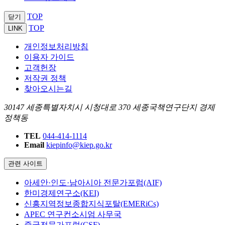
TOP
닫기
TOP
LINK
개인정보처리방침
이용자 가이드
고객헌장
저작권 정책
찾아오시는길
30147 세종특별자치시 시청대로 370 세종국책연구단지 경제
정책동
TEL
044-414-1114
Email
kiepinfo@kiep.go.kr
관련 사이트
아세안·인도·남아시아 전문가포럼(AIF)
한미경제연구소(KEI)
신흥지역정보종합지식포탈(EMERiCs)
APEC 연구컨소시엄 사무국
중국전문가포럼(CSF)