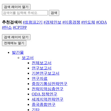
검색 레이어 열기
검색
추천검색어
#트럼프2기
#경제안보
#미중경쟁
#반도체
#ODA
#탄소
#CPTPP
검색 레이어 닫기
전체메뉴 열기
발간물
보고서
전체보고서
연구보고서
기본연구보고서
연구자료
중장기통상전략연구
전략지역심층연구
ODA 정책연구
세계지역전략연구
중국종합연구
기타