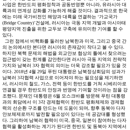
사업은 한반도의 평화정착과 공동번영뿐 아니라, 유라시아 대
륙과의 연계성 강화를 가능하게 해줄 것이다. 결과적으로 한국
에는 미래 국가비전인 해양과 대륙을 연결하는 ‘가교국가
(Bridge Country)’건설에, 러시아는 극동 지역 개발과 아시아태
평양지역 진출을 위한 교두보 구축에 유의미한 기여를 할 수
있다.
그런 점에서 비핵화를 둘러싼 남북한과 미국, 그리고 중국 간
의 논의에서만 본다면 러시아의 존재감이 작다고 볼 수 있다.
하지만 북핵 문제의 해법을 외교안보 협상의 틀에서 찾으려는
접근법이 갖는 한계를 감안한다면 러시아 극동 지역의 전략적
가치와 남북러 3자 협력의 의미는 더욱 강조할 필요가 있을 것
이다. 2018년 4월 29일 푸틴 대통령은 남북정상회담의 성과가
남북러 3각협력 사업으로 이어져야 하는 필요성을 제기하면
서, 러시아의 철도, 가스, 전력 등이 한반도를 거쳐 시베리아로
연결될 경우 한반도의 안정과 번영에 기여할 것이라는 점을 강
조했다. 문재인 대통령은 6월 모스크바를 방문해 푸틴 대통령
과의 회담에서 이 3각 경제협력이 한반도 평화체제와 경제협
력의 선순환 구조를 만드는 데 도움이 되며, 향후 동북아 다자
안보체제로까지 발전할 필요성이 있다는 데 공감대를 형성했
다. 그리하여 남북러 협력이 미국, 중국, 일본이 참여하는 다자
협력을 활성화하는 계기가 된다면 한반도 및 동북아 지역에서