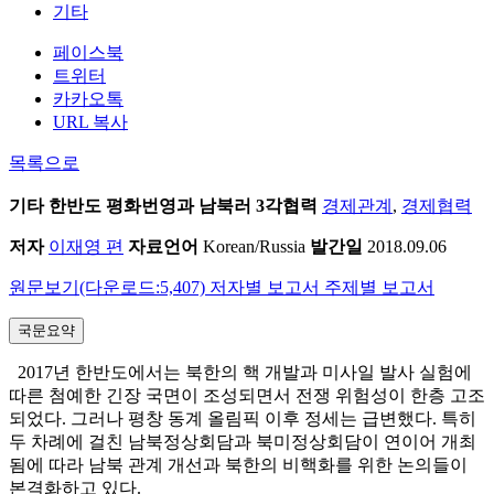
기타
페이스북
트위터
카카오톡
URL 복사
목록으로
기타
한반도 평화번영과 남북러 3각협력
경제관계
,
경제협력
저자
이재영 편
자료언어
Korean/Russia
발간일
2018.09.06
원문보기(다운로드:5,407)
저자별 보고서
주제별 보고서
국문요약
2017년 한반도에서는 북한의 핵 개발과 미사일 발사 실험에
따른 첨예한 긴장 국면이 조성되면서 전쟁 위험성이 한층 고조
되었다. 그러나 평창 동계 올림픽 이후 정세는 급변했다. 특히
두 차례에 걸친 남북정상회담과 북미정상회담이 연이어 개최
됨에 따라 남북 관계 개선과 북한의 비핵화를 위한 논의들이
본격화하고 있다.