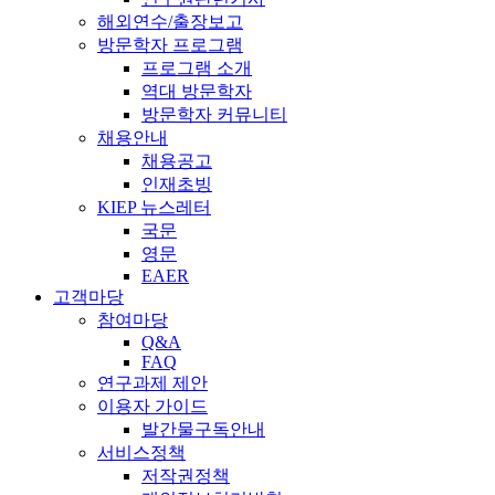
해외연수/출장보고
방문학자 프로그램
프로그램 소개
역대 방문학자
방문학자 커뮤니티
채용안내
채용공고
인재초빙
KIEP 뉴스레터
국문
영문
EAER
고객마당
참여마당
Q&A
FAQ
연구과제 제안
이용자 가이드
발간물구독안내
서비스정책
저작권정책