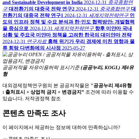
and Sustainable Development in India
2024-12-31
중국종합연
구
대전환기의 대중국 전략 연구2
2024-12-31
중국종합연구
대
전환기의 대중국 전략 연구1
2024-12-31
세계지역전략연구
인
도의 인프라 정책 및 수요 분석과 한·인도 협력방안: 개발협력
을 중심으로
2024-12-31
세계지역전략연구
향후 미얀마 국내
상황 및 주요국 미얀마 정책을 고려한 한국의 대미얀마 전략
2024-12-31
연구자료
홍해 위기가 우리 경제에 미친 영향과 물
류 회랑 다변화에의 시사점
2025-05-27
공공저작물 자유이용허락 표시기준
(공공누리, KOGL) 제4유
형
대외경제정책연구원의 본 공공저작물은
"공공누리 제4유형
: 출처표시 + 상업적 금지 + 변경금지”
조건에 따라 이용할 수
있습니다. 저작권정책 참조
콘텐츠 만족도 조사
이 페이지에서 제공하는 정보에 대하여 만족하십니까?
콘텐츠 만족도 조사