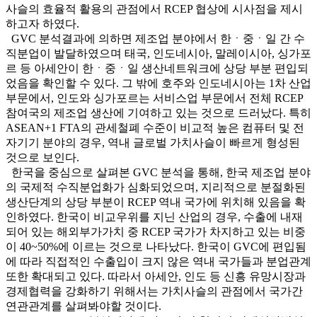
사슬의 효율적 활용의 관점에서 RCEP 협상에 시사점을 제시
하고자 하였다.
GVC 분석결과에 의하면 제조업 분야에서 한ㆍ중ㆍ일 간 수
직분업이 발달하였으며 태국, 인도네시아, 말레이시아, 싱가포
르 등 아세안이 한ㆍ중ㆍ일 생산네트워크에 상당 부분 편입되
었음을 확인할 수 있다. 그 밖에 호주와 인도네시아는 1차 산업
부문에서, 인도와 싱가포르는 서비스업 부문에서 전체 RCEP
참여국의 제조업 생산에 기여하고 있는 것으로 드러났다. 특히
ASEAN+1 FTA의 관세철폐 수준이 비교적 높은 컴퓨터 및 전
자기기 분야의 경우, 역내 글로벌 가치사슬이 빠르게 형성된
것으로 보인다.
한국을 중심으로 살펴본 GVC 분석을 통해, 한국 제조업 분야
의 국제적 수직분업화가 심화되었으며, 지리적으로 분절화된
생산단계의 상당 부분이 RCEP 역내 국가에 위치해 있음을 확
인하였다. 한국이 비교우위를 지닌 산업의 경우, 수출에 내재
되어 있는 해외부가가치 중 RCEP 국가가 차지하고 있는 비중
이 40~50%에 이르는 것으로 나타났다. 한국이 GVC에 편입됨
에 따라 직접적인 수출입이 크지 않은 역내 국가들과 분업관계
또한 확대되고 있다. 따라서 아세안, 인도 등 신흥 유망시장과
경제협력을 강화하기 위해서는 가치사슬의 관점에서 국가간
연관관계를 살펴봐야할 것이다.