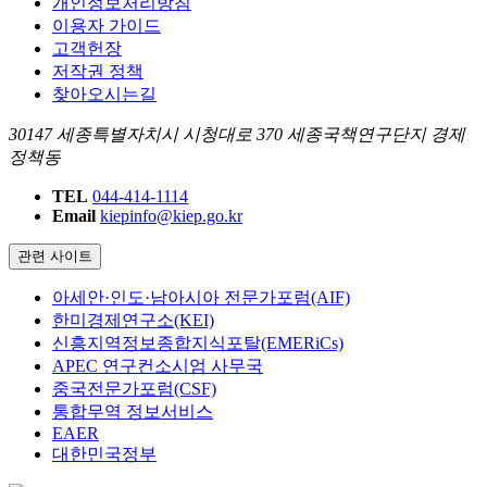
개인정보처리방침
이용자 가이드
고객헌장
저작권 정책
찾아오시는길
30147 세종특별자치시 시청대로 370 세종국책연구단지 경제
정책동
TEL
044-414-1114
Email
kiepinfo@kiep.go.kr
관련 사이트
아세안·인도·남아시아 전문가포럼(AIF)
한미경제연구소(KEI)
신흥지역정보종합지식포탈(EMERiCs)
APEC 연구컨소시엄 사무국
중국전문가포럼(CSF)
통합무역 정보서비스
EAER
대한민국정부