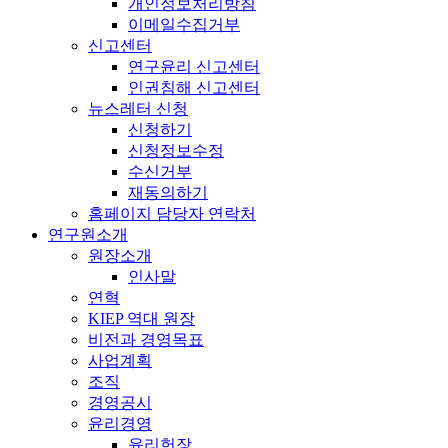
개인정보처리방침
이메일수집거부
신고센터
연구윤리 신고센터
인권침해 신고센터
뉴스레터 신청
신청하기
신청정보수정
수신거부
재동의하기
홈페이지 담당자 연락처
연구원소개
원장소개
인사말
연혁
KIEP 역대 원장
비전과 경영목표
사업계획
조직
경영공시
윤리경영
윤리헌장