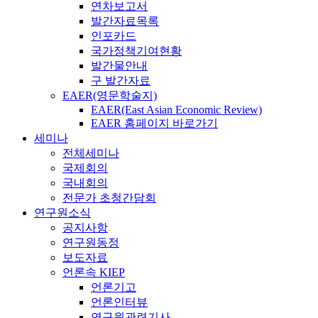
연차보고서
발간자료목록
인포카드
국가정책기여현황
발간물안내
구 발간자료
EAER(영문학술지)
EAER(East Asian Economic Review)
EAER 홈페이지 바로가기
세미나
전체세미나
국제회의
국내회의
전문가 초청간담회
연구원소식
공지사항
연구원동정
보도자료
언론속 KIEP
언론기고
언론인터뷰
연구원관련기사