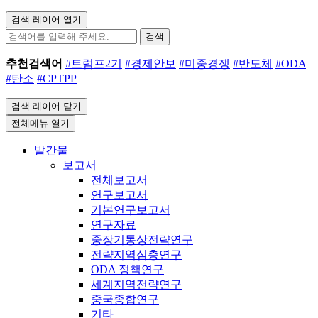
검색 레이어 열기
검색
추천검색어
#트럼프2기
#경제안보
#미중경쟁
#반도체
#ODA
#탄소
#CPTPP
검색 레이어 닫기
전체메뉴 열기
발간물
보고서
전체보고서
연구보고서
기본연구보고서
연구자료
중장기통상전략연구
전략지역심층연구
ODA 정책연구
세계지역전략연구
중국종합연구
기타