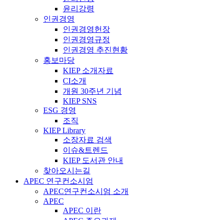
윤리강령
인권경영
인권경영헌장
인권경영규정
인권경영 추진현황
홍보마당
KIEP 소개자료
CI소개
개원 30주년 기념
KIEP SNS
ESG 경영
조직
KIEP Library
소장자료 검색
이슈&트렌드
KIEP 도서관 안내
찾아오시는길
APEC 연구컨소시엄
APEC연구컨소시엄 소개
APEC
APEC 이란