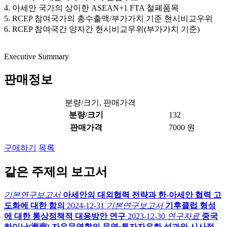
4. 아세안 국가의 상이한 ASEAN+1 FTA 철폐품목
5. RCEP 참여국가의 총수출액/부가가치 기준 현시비교우위
6. RCEP 참여국간 양자간 현시비교우위(부가가치 기준)
Executive Summary
판매정보
분량/크기, 판매가격
분량/크기
132
판매가격
7000 원
구매하기
목록
같은 주제의 보고서
기본연구보고서
아세안의 대외협력 전략과 한-아세안 협력 고
도화에 대한 함의
2024-12-31
기본연구보고서
기후클럽 형성
에 대한 통상정책적 대응방안 연구
2023-12-30
연구자료
중국
하이난(海南) 자유무역항의 무역·투자자유화 성과와 시사점