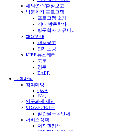
해외연수/출장보고
방문학자 프로그램
프로그램 소개
역대 방문학자
방문학자 커뮤니티
채용안내
채용공고
인재초빙
KIEP 뉴스레터
국문
영문
EAER
고객마당
참여마당
Q&A
FAQ
연구과제 제안
이용자 가이드
발간물구독안내
서비스정책
저작권정책