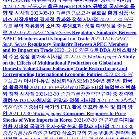
2023-12-29
연구자료
최근 Mega FTA SPS 규범의 국제논의 동
향 및 시사점
2023-05-19
기본연구보고서
글로벌 환경 상품·서
비스 시장개방의 경제적 효과와 정책 시사점
2022-12-30
연구
자료
무역 자유화와 소비자 후생효과: 품질 다양성을 중심으
로
2023-05-25
APEC Study Series
Regulatory Similarity Between
APEC Members and its Impact on Trade
2022-12-16
APEC
Study Series
Regulatory Similarity Between APEC Members
and its Impact on Trade
2022-12-16
연구자료
DDA 서비스협상
의 주요 쟁점 평가와 시사점
2022-10-25
Working paper
A Study
on the Effects of Multinational Production on Global and
Domestic Value Chains Following Trade Restructuring and
Corresponding International Economic Policies
2022-08-26
연
구보고서
아시아-유럽 정상회의(ASEM) 25주년 평가와 한국
의 활용전략
2021-12-30
연구자료
미국과 EU의 농업보조 변화
와 정책 시사점
2021-12-30
중장기통상전략연구
미·중 전략경
쟁하 WTO 다자체제의 전망과 정책 시사점
2021-12-29
세계지
역전략연구
중남미 국가의 FTA 활용 인프라 분석 및 협력 방
안
2021-12-30
Working paper
Consumer Responses to Price
Shocks of Wine Imports in Korea
2021-07-30
연구자료
디지털
전환 시대의 국경간 전자조달 논의 동향과 시사점
2021-03-30
중장기통상전략연구
WTO 상소기구의 기능 변화와 전략적 통