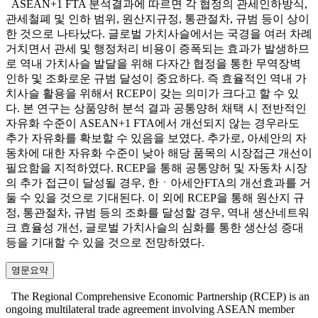
ASEAN+1 FTA 분석결과에 따르면 각 협정의 관세인하방식,
관세철폐 및 인하 범위, 원산지규정, 통관절차, 규범 등이 상이
한 것으로 나타났다. 글로벌 가치사슬에서는 국경을 여러 차례
거치면서 관세 및 행정처리 비용이 증폭되는 효과가 발생하므
로 역내 가치사슬 발달을 위해 다자간 협정을 통한 무역장벽
인하 및 조화로운 규범 달성이 중요하다. 즉 효율적인 역내 가
치사슬 활용을 위해서 RCEP이 갖는 의미가 크다고 할 수 있
다. 본 연구는 상품양허 분석 결과 공통양허 채택 시 전반적인
자유화 수준이 ASEAN+1 FTA에서 개선되지 않는 경우라도
추가 자유화를 확보할 수 있음을 보였다. 추가로, 아세안의 자
동차에 대한 자유화 수준이 낮아 해당 품목의 시장접근 개선이
필요함을 지적하였다. RCEP을 통해 공통양허 및 자동차 시장
의 추가 접근이 달성될 경우, 한ㆍ아세안FTA의 개선효과를 거
둘 수 있을 것으로 기대된다. 이 외에 RCEP을 통해 원산지 규
정, 통관절차, 규범 등의 조화를 달성할 경우, 역내 생산네트워
크 효율성 개선, 글로벌 가치사슬의 심화를 통한 생산성 증대
등을 기대할 수 있을 것으로 전망하였다.
영문요약
The Regional Comprehensive Economic Partnership (RCEP) is an
ongoing multilateral trade agreement involving ASEAN member