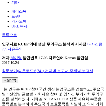
기타
페이스북
트위터
카카오톡
URL 복사
목록으로
연구자료
RCEP 역내 생산·무역구조 분석과 시사점
다자간협
상
,
자유무역
저자
라미령
발간번호
17-08
자료언어
Korean
발간일
2017.10.24
원문보기(다운로드:6,741)
저자별 보고서
주제별 보고서
국문요약
본 연구는 RCEP 참여국간 생산 분업구조를 검토하고, 주요국
별ㆍ산업별 글로벌 가치사슬 참여 및 양자간 부가가치 무역구
조를 분석하였다. 기체결 ASEAN+1 FTA 상품 자유화 수준을
품목별로 분석하여 주요국의 보호품목을 식별하고, 역내 가치