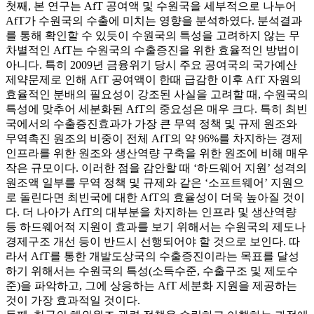
첫째, 본 연구는 AfT 공여액 및 수원국을 세부적으로 나누어
AfT가 수원국의 수출에 미치는 영향을 분석하였다. 분석결과
를 통해 확인할 수 있듯이 수원국의 특성을 고려하지 않는 무
차별적인 AfT는 수원국의 수출증진을 위한 효율적인 방법이
아니다. 특히 2009년 금융위기 당시 주요 공여국의 국가예산
제약문제로 인해 AfT 공여액이 한때 급감한 이후 AfT 자원의
효율적인 분배의 필요성이 강조된 사실을 고려할 때, 수원국의
특성에 맞추어 세분화된 AfT의 중요성은 매우 크다. 특히 최빈
국에서의 수출증진효과가 가장 큰 무역 정책 및 규제 원조와
무역촉진 원조의 비중이 전체 AfT의 약 96%를 차지하는 경제
인프라를 위한 원조와 생산역량 구축을 위한 원조에 비해 매우
작은 규모이다. 이러한 점을 감안할 때 ‘하드웨어 지원’ 성격의
원조액 일부를 무역 정책 및 규제와 같은 ‘소프트웨어’ 지원으
로 돌린다면 최빈국에 대한 AfT의 효율성이 더욱 높아질 것이
다. 더 나아가 AfT의 대부분을 차지하는 인프라 및 생산역량
등 하드웨어적 지원이 효과를 보기 위해서는 수원국의 제도나
경제구조 개선 등이 반드시 선행되어야 할 것으로 보인다. 따
라서 AfT를 통한 개발도상국의 수출증진이라는 목표를 달성
하기 위해서는 수원국의 특성(소득수준, 수출구조 및 제도수
준)을 파악하고, 그에 상응하는 AfT 세분화 지원을 제공하는
것이 가장 효과적일 것이다.