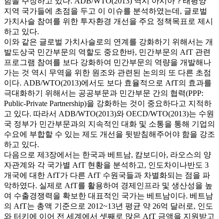
함을 주장하고 있다. ADB/WTO(2013) 역시 아시아？태평양
지역 국가들에 초점을 두고 이 이슈를 분석하였는데, 글로벌
가치사슬 참여를 위한 투자환경 개선을 주요 정책목표로 제시
하고 있다.
이와 같은 글로벌 가치사슬로의 연계를 강화하기 위해서는 개
발도상국 민간부문의 역할도 중요한바, 민간부문의 AfT 관련
프로그램 참여를 보다 강화하여 민간부문의 역량을 개발해나
가는 것 역시 무역을 위한 원조와 관련된 논의의 또 다른 초점
이다. ADB/WTO(2013)에서도 보다 효율적으로 AfT의 효과를
극대화하기 위해서는 공공부문과 민간부문 간의 협력(PPP:
Public-Private Partnership)을 강화하는 것이 중요하다고 지적하
고 있다. 따라서 ADB/WTO(2013)와 OECD/WTO(2013)는 수원
국 정부가 민간부문과의 지속적인 대화 및 소통을 통해 기업의
수요에 부합할 수 있는 제도 개선을 뒷받침해주어야 함을 강조
하고 있다.
다음으로 제3장에서는 한국과 베트남, 캄보디아, 라오스의 양
자관계와 각 국가별 AfT 현황을 분석하고, 인도차이나반도 3
개국에 대한 AfT가 다른 AfT 수원국들과 차별화되는 점을 파
악하였다. 실제로 AfT를 활용하여 경제인프라 및 생산성을 높
여 수출경쟁력을 확보한 대표적인 국가는 베트남이다. 베트남
의 AfT는 총액 기준으로 2012~13년 평균 약 26억 달러로, 인도
와 터키에 이어 전 세계에서 셋째로 많은 AfT 금액을 지원받고