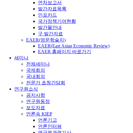
연차보고서
발간자료목록
인포카드
국가정책기여현황
발간물안내
구 발간자료
EAER(영문학술지)
EAER(East Asian Economic Review)
EAER 홈페이지 바로가기
세미나
전체세미나
국제회의
국내회의
전문가 초청간담회
연구원소식
공지사항
연구원동정
보도자료
언론속 KIEP
언론기고
언론인터뷰
연구원관련기사