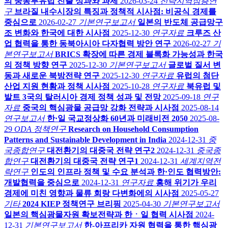
의 중동부유럽 진출 성과와 과제
2026-03-24
전략지역심층연
구
브라질 내수시장의 특징과 정책적 시사점: 비공식 경제를
중심으로
2026-02-27
기본연구보고서
일본의 반도체 공급망구
조 변화와 한국에 대한 시사점
2025-12-30
연구자료
크루즈 산
업 협력을 통한 동북아시아 다자협력 방안 연구
2026-02-27
기
본연구보고서
BRICS 확장에 따른 경제 블록화 가능성과 한국
의 정책 방향 연구
2025-12-30
기본연구보고서
글로벌 질서 변
동과 새로운 북방전략 연구
2025-12-30
연구자료
유럽의 첨단
산업 지원 현황과 정책 시사점
2025-10-28
연구자료
북유럽 및
발트 3국의 탈러시아 경제 정책 성과 및 전망
2025-09-18
연구
자료
중국의 핵심광물 공급망 강화 전략과 시사점
2025-08-14
연구보고서
한·일 국교정상화 60년과 미래비전 2050
2025-08-
29
ODA 정책연구
Research on Household Consumption
Patterns and Sustainable Development in India
2024-12-31
중
국종합연구
대전환기의 대중국 전략 연구2
2024-12-31
중국종
합연구
대전환기의 대중국 전략 연구1
2024-12-31
세계지역전
략연구
인도의 인프라 정책 및 수요 분석과 한·인도 협력방안:
개발협력을 중심으로
2024-12-31
연구자료
홍해 위기가 우리
경제에 미친 영향과 물류 회랑 다변화에의 시사점
2025-05-27
기타
2024 KIEP 정책연구 브리핑
2025-04-30
기본연구보고서
일본의 핵심광물자원 확보전략과 한ㆍ일 협력 시사점
2024-
12-31
기본연구보고서
한-아프리카 자원 협력을 통한 핵심광