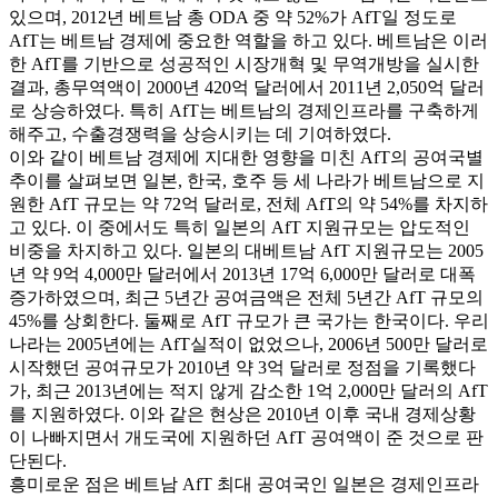
있으며, 2012년 베트남 총 ODA 중 약 52%가 AfT일 정도로
AfT는 베트남 경제에 중요한 역할을 하고 있다. 베트남은 이러
한 AfT를 기반으로 성공적인 시장개혁 및 무역개방을 실시한
결과, 총무역액이 2000년 420억 달러에서 2011년 2,050억 달러
로 상승하였다. 특히 AfT는 베트남의 경제인프라를 구축하게
해주고, 수출경쟁력을 상승시키는 데 기여하였다.
이와 같이 베트남 경제에 지대한 영향을 미친 AfT의 공여국별
추이를 살펴보면 일본, 한국, 호주 등 세 나라가 베트남으로 지
원한 AfT 규모는 약 72억 달러로, 전체 AfT의 약 54%를 차지하
고 있다. 이 중에서도 특히 일본의 AfT 지원규모는 압도적인
비중을 차지하고 있다. 일본의 대베트남 AfT 지원규모는 2005
년 약 9억 4,000만 달러에서 2013년 17억 6,000만 달러로 대폭
증가하였으며, 최근 5년간 공여금액은 전체 5년간 AfT 규모의
45%를 상회한다. 둘째로 AfT 규모가 큰 국가는 한국이다. 우리
나라는 2005년에는 AfT실적이 없었으나, 2006년 500만 달러로
시작했던 공여규모가 2010년 약 3억 달러로 정점을 기록했다
가, 최근 2013년에는 적지 않게 감소한 1억 2,000만 달러의 AfT
를 지원하였다. 이와 같은 현상은 2010년 이후 국내 경제상황
이 나빠지면서 개도국에 지원하던 AfT 공여액이 준 것으로 판
단된다.
흥미로운 점은 베트남 AfT 최대 공여국인 일본은 경제인프라