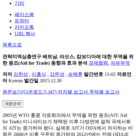
기타
페이스북
트위터
카카오톡
URL 복사
목록으로
전략지역심층연구
베트남, 라오스, 캄보디아에 대한 무역을 위
한 원조(Aid for Trade) 동향과 효과 분석
경제협력
,
자유무역
저자
김한성
,
이홍식
,
강문성
,
송백훈
발간번호
15-02
자료언
어
Korean
발간일
2015.12.30
원문보기(다운로드:5,347)
저자별 보고서
주제별 보고서
국문요약
2005년 WTO 홍콩 각료회의에서 무역을 위한 원조(AfT: Aid
for Trade) 이니셔티브가 채택된 이후 다방면에 걸쳐 국제사회
의 AfT는 증가하여 왔다. 실제로 AfT가 ODA에서 차지하는 비
중은 2006년 이후 꾸준히 증가하여 2012년에는 전체 ODA의