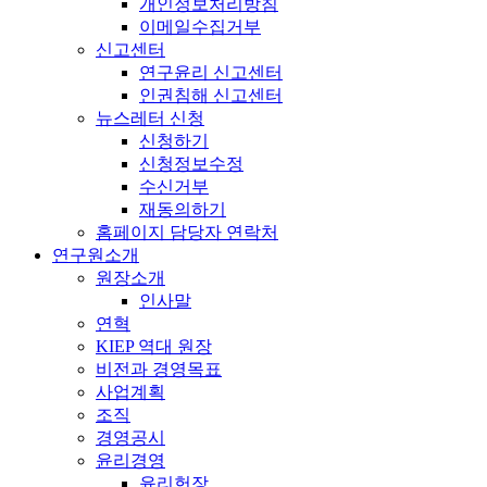
개인정보처리방침
이메일수집거부
신고센터
연구윤리 신고센터
인권침해 신고센터
뉴스레터 신청
신청하기
신청정보수정
수신거부
재동의하기
홈페이지 담당자 연락처
연구원소개
원장소개
인사말
연혁
KIEP 역대 원장
비전과 경영목표
사업계획
조직
경영공시
윤리경영
윤리헌장