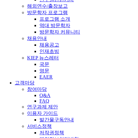
해외연수/출장보고
방문학자 프로그램
프로그램 소개
역대 방문학자
방문학자 커뮤니티
채용안내
채용공고
인재초빙
KIEP 뉴스레터
국문
영문
EAER
고객마당
참여마당
Q&A
FAQ
연구과제 제안
이용자 가이드
발간물구독안내
서비스정책
저작권정책