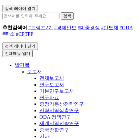
검색 레이어 열기
검색
추천검색어
#트럼프2기
#경제안보
#미중경쟁
#반도체
#ODA
#탄소
#CPTPP
검색 레이어 닫기
전체메뉴 열기
발간물
보고서
전체보고서
연구보고서
기본연구보고서
연구자료
중장기통상전략연구
전략지역심층연구
ODA 정책연구
세계지역전략연구
중국종합연구
기타