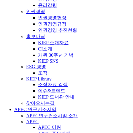
윤리강령
인권경영
인권경영헌장
인권경영규정
인권경영 추진현황
홍보마당
KIEP 소개자료
CI소개
개원 30주년 기념
KIEP SNS
ESG 경영
조직
KIEP Library
소장자료 검색
이슈&트렌드
KIEP 도서관 안내
찾아오시는길
APEC 연구컨소시엄
APEC연구컨소시엄 소개
APEC
APEC 이란