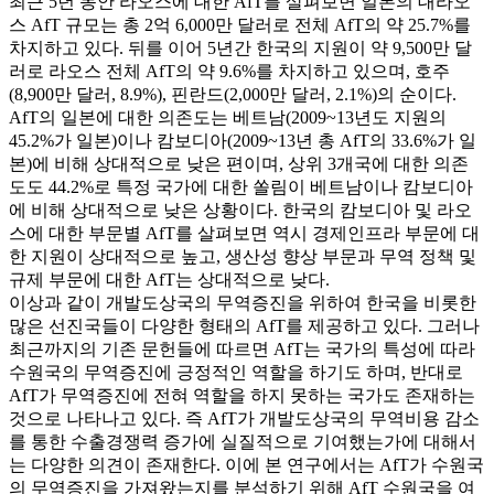
최근 5년 동안 라오스에 대한 AfT를 살펴보면 일본의 대라오
스 AfT 규모는 총 2억 6,000만 달러로 전체 AfT의 약 25.7%를
차지하고 있다. 뒤를 이어 5년간 한국의 지원이 약 9,500만 달
러로 라오스 전체 AfT의 약 9.6%를 차지하고 있으며, 호주
(8,900만 달러, 8.9%), 핀란드(2,000만 달러, 2.1%)의 순이다.
AfT의 일본에 대한 의존도는 베트남(2009~13년도 지원의
45.2%가 일본)이나 캄보디아(2009~13년 총 AfT의 33.6%가 일
본)에 비해 상대적으로 낮은 편이며, 상위 3개국에 대한 의존
도도 44.2%로 특정 국가에 대한 쏠림이 베트남이나 캄보디아
에 비해 상대적으로 낮은 상황이다. 한국의 캄보디아 및 라오
스에 대한 부문별 AfT를 살펴보면 역시 경제인프라 부문에 대
한 지원이 상대적으로 높고, 생산성 향상 부문과 무역 정책 및
규제 부문에 대한 AfT는 상대적으로 낮다.
이상과 같이 개발도상국의 무역증진을 위하여 한국을 비롯한
많은 선진국들이 다양한 형태의 AfT를 제공하고 있다. 그러나
최근까지의 기존 문헌들에 따르면 AfT는 국가의 특성에 따라
수원국의 무역증진에 긍정적인 역할을 하기도 하며, 반대로
AfT가 무역증진에 전혀 역할을 하지 못하는 국가도 존재하는
것으로 나타나고 있다. 즉 AfT가 개발도상국의 무역비용 감소
를 통한 수출경쟁력 증가에 실질적으로 기여했는가에 대해서
는 다양한 의견이 존재한다. 이에 본 연구에서는 AfT가 수원국
의 무역증진을 가져왔는지를 분석하기 위해 AfT 수원국을 여