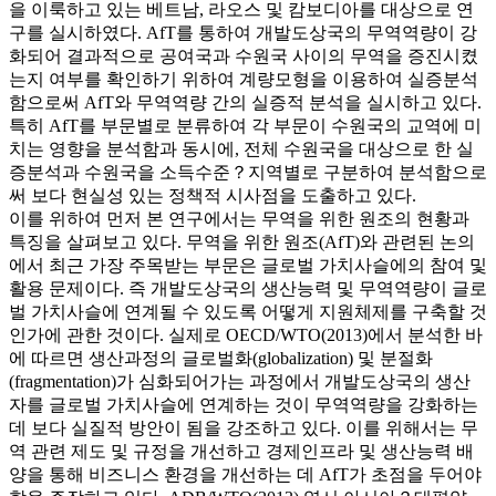
을 이룩하고 있는 베트남, 라오스 및 캄보디아를 대상으로 연
구를 실시하였다. AfT를 통하여 개발도상국의 무역역량이 강
화되어 결과적으로 공여국과 수원국 사이의 무역을 증진시켰
는지 여부를 확인하기 위하여 계량모형을 이용하여 실증분석
함으로써 AfT와 무역역량 간의 실증적 분석을 실시하고 있다.
특히 AfT를 부문별로 분류하여 각 부문이 수원국의 교역에 미
치는 영향을 분석함과 동시에, 전체 수원국을 대상으로 한 실
증분석과 수원국을 소득수준？지역별로 구분하여 분석함으로
써 보다 현실성 있는 정책적 시사점을 도출하고 있다.
이를 위하여 먼저 본 연구에서는 무역을 위한 원조의 현황과
특징을 살펴보고 있다. 무역을 위한 원조(AfT)와 관련된 논의
에서 최근 가장 주목받는 부문은 글로벌 가치사슬에의 참여 및
활용 문제이다. 즉 개발도상국의 생산능력 및 무역역량이 글로
벌 가치사슬에 연계될 수 있도록 어떻게 지원체제를 구축할 것
인가에 관한 것이다. 실제로 OECD/WTO(2013)에서 분석한 바
에 따르면 생산과정의 글로벌화(globalization) 및 분절화
(fragmentation)가 심화되어가는 과정에서 개발도상국의 생산
자를 글로벌 가치사슬에 연계하는 것이 무역역량을 강화하는
데 보다 실질적 방안이 됨을 강조하고 있다. 이를 위해서는 무
역 관련 제도 및 규정을 개선하고 경제인프라 및 생산능력 배
양을 통해 비즈니스 환경을 개선하는 데 AfT가 초점을 두어야