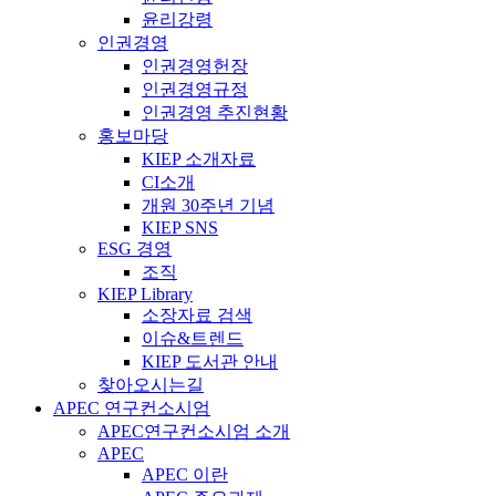
윤리강령
인권경영
인권경영헌장
인권경영규정
인권경영 추진현황
홍보마당
KIEP 소개자료
CI소개
개원 30주년 기념
KIEP SNS
ESG 경영
조직
KIEP Library
소장자료 검색
이슈&트렌드
KIEP 도서관 안내
찾아오시는길
APEC 연구컨소시엄
APEC연구컨소시엄 소개
APEC
APEC 이란