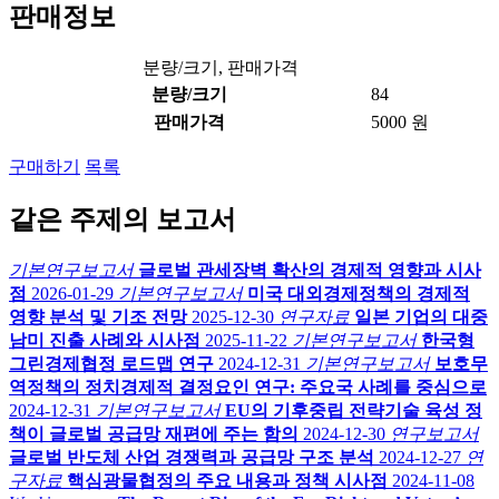
판매정보
분량/크기, 판매가격
분량/크기
84
판매가격
5000 원
구매하기
목록
같은 주제의 보고서
기본연구보고서
글로벌 관세장벽 확산의 경제적 영향과 시사
점
2026-01-29
기본연구보고서
미국 대외경제정책의 경제적
영향 분석 및 기조 전망
2025-12-30
연구자료
일본 기업의 대중
남미 진출 사례와 시사점
2025-11-22
기본연구보고서
한국형
그린경제협정 로드맵 연구
2024-12-31
기본연구보고서
보호무
역정책의 정치경제적 결정요인 연구: 주요국 사례를 중심으로
2024-12-31
기본연구보고서
EU의 기후중립 전략기술 육성 정
책이 글로벌 공급망 재편에 주는 함의
2024-12-30
연구보고서
글로벌 반도체 산업 경쟁력과 공급망 구조 분석
2024-12-27
연
구자료
핵심광물협정의 주요 내용과 정책 시사점
2024-11-08