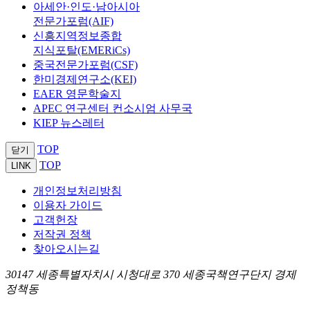
아세안·인도·남아시아
전문가포럼(AIF)
신흥지역정보종합
지식포탈(EMERiCs)
중국전문가포럼(CSF)
한미경제연구소(KEI)
EAER 영문학술지
APEC 연구센터 컨소시엄 사무국
KIEP 뉴스레터
TOP
닫기
TOP
LINK
개인정보처리방침
이용자 가이드
고객헌장
저작권 정책
찾아오시는길
30147 세종특별자치시 시청대로 370 세종국책연구단지 경제
정책동