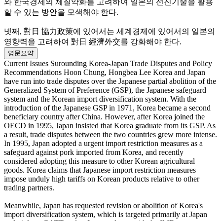
와 한국경제의 체질약화를 고려하여 일본의 선진기술을 활용
할 수 있는 방안을 모색해야 한다.
넷째, 對日 協力政策에 있어서는 세계경제에 있어서의 일본의
영향력을 고려하여 對日 經濟外交를 강화해야 한다.
영문요약
Current Issues Surounding Korea-Japan Trade Disputes and Policy
Recommendations Hoon Chung, Hongbea Lee Korea and Japan
have run into trade disputes over the Japanese partial abolition of the
Generalized System of Preference (GSP), the Japanese safeguard
system and the Korean import diversification system. With the
introduction of the Japanese GSP in 1971, Korea became a second
beneficiary country after China. However, after Korea joined the
OECD in 1995, Japan insisted that Korea graduate from its GSP. As
a result, trade disputes between the two countries grew more intense.
In 1995, Japan adopted a urgent import restriction measures as a
safeguard against pork imported from Korea, and recently
considered adopting this measure to other Korean agricultural
goods. Korea claims that Japanese import restriction measures
impose unduly high tariffs on Korean products relative to other
trading partners.
Meanwhile, Japan has requested revision or abolition of Korea's
import diversification system, which is targeted primarily at Japan