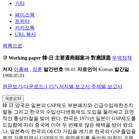
기타
페이스북
트위터
카카오톡
URL 복사
목록으로
구 Working paper
韓·日 主要通商縣案과 對應課題
무역정책
저자
이홍배
,
정훈
발간번호
98-01
자료언어
Korean
발간일
1998.05.01
원문보기(다운로드:1,157)
저자별 보고서
주제별 보고서
국문요약
韓 日 양국은 일본의 GSP제도 부분폐지와 긴급수입제한조치
발동 그리고 한국의 수입선다변화제도 도입을 둘러싸고 표면
적인 통상마찰을 빚어 왔다. 한국은 1971년 일본이 GSP제도를
도입함에 따라 중국에 이어 두 번째로 많은 혜택을 받아 왔으
나, 일본측이 한국의 OECD 가입을 계기로 한국의 GSP 졸업을
본격 거론하면서 GSP제도의 완전폐지를 둘러싼 마찰이 구체