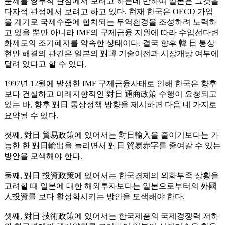
문제를 쌍무적 관점에서 보려고 하는데 반하여 일본은 그것을
다자적 관점에서 보려고 하고 있다. 현재 한국은 OECD 가입
을 계기로 국제수준에 합치되는 무역환경을 조성하려 노력하
고 있을 뿐만 아니라 IMF의 구제금융 지원에 따라 수입선다변
화제도의 조기폐지를 약속한 상태이다. 결국 향후 韓 日 통상
현안 해결의 관건은 일본의 對韓 기술이전과 시장개방 여부에
달려 있다고 할 수 있다.
1997년 12월에 발생한 IMF 구제금융사태로 인해 한국은 향후
보다 건실하고 미래지향적인 對日 通商政策 수행이 요청되고
있는 바, 향후 對日 통상정책 방향을 제시하면 다음 네 가지로
요약될 수 있다.
첫째, 對日 貿易政策에 있어서는 對日輸入을 줄이기보다는 가
능한 한 對日輸出을 늘리면서 對日 貿易赤字를 줄여갈 수 있는
방안을 모색해야 한다.
둘째, 對日 投資政策에 있어서는 한국경제의 외화부족 상황을
고려할 때 일본에 대한 해외투자보다는 일본으로부터의 外國
人投資를 보다 활성화시키는 방안을 모색해야 한다.
셋째, 對日 技術政策에 있어서는 한국제품의 국제경쟁력 저하