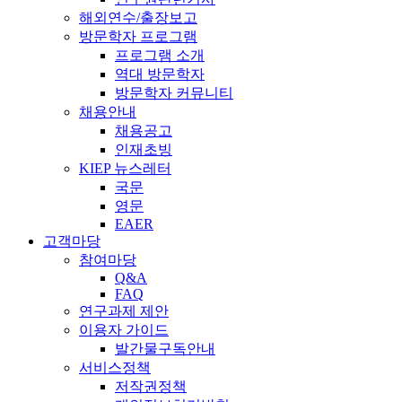
해외연수/출장보고
방문학자 프로그램
프로그램 소개
역대 방문학자
방문학자 커뮤니티
채용안내
채용공고
인재초빙
KIEP 뉴스레터
국문
영문
EAER
고객마당
참여마당
Q&A
FAQ
연구과제 제안
이용자 가이드
발간물구독안내
서비스정책
저작권정책