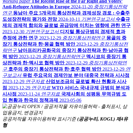
Working paper
The Recent Rise of the Far Right and Voters’
Anti-Refugee Attitudes in Europe
2024-11-20
중장기통상전략
연구
동남아 주요 5개국의 통상전략과 경제성장 경로 : 수출주
도성장전략의 평가와 전망
2024-10-11
기본연구보고서
수출규
제의 경제적 함의와 글로벌 공급망에 미치는 영향에 관한 연구
2023-12-30
기본연구보고서
디지털 통상규범의 경제적 효과
추정에 관한 연구
2023-12-29
중장기통상전략연구
몽골의 중
장기 통상전략과 한·몽골 협력 방안
2023-12-29
중장기통상전
략연구
남아프리카공화국의 중장기 통상전략과 한·남아공 협
력 방안
2023-12-29
중장기통상전략연구
멕시코의 중장기 통
상전략과 한·멕시코 협력 방안
2023-12-29
중장기통상전략연
구
호주의 중장기 통상전략과 한·호주 협력 방안
2023-12-29
연
구보고서
유럽 주요국의 경제안보 분야 대중국 전략과 시사점
2023-12-29
연구자료
산업보조금의 글로벌 확산 현황과 시사
점
2023-12-29
연구자료
WTO 서비스 국내규제 규범의 분석과
시사점
2023-11-24
연구자료
국제사회의 성평등 무역규범 도
입 현황과 한국의 정책과제
2023-05-06
공공저작물 자유이용허락 표시기준
(공공누리, KOGL) 제4유
형