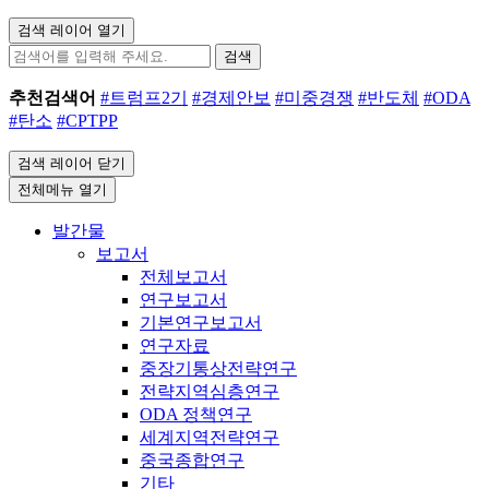
검색 레이어 열기
검색
추천검색어
#트럼프2기
#경제안보
#미중경쟁
#반도체
#ODA
#탄소
#CPTPP
검색 레이어 닫기
전체메뉴 열기
발간물
보고서
전체보고서
연구보고서
기본연구보고서
연구자료
중장기통상전략연구
전략지역심층연구
ODA 정책연구
세계지역전략연구
중국종합연구
기타