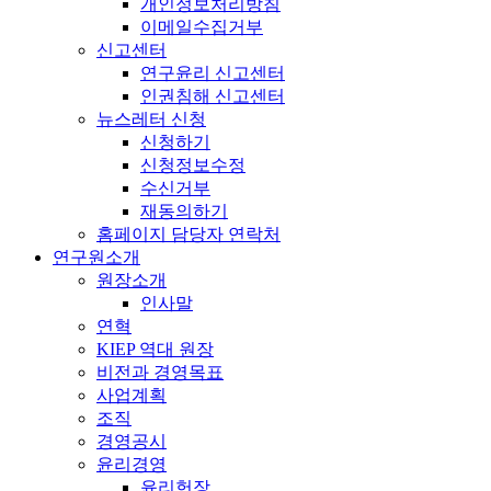
개인정보처리방침
이메일수집거부
신고센터
연구윤리 신고센터
인권침해 신고센터
뉴스레터 신청
신청하기
신청정보수정
수신거부
재동의하기
홈페이지 담당자 연락처
연구원소개
원장소개
인사말
연혁
KIEP 역대 원장
비전과 경영목표
사업계획
조직
경영공시
윤리경영
윤리헌장