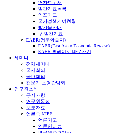
연차보고서
발간자료목록
인포카드
국가정책기여현황
발간물안내
구 발간자료
EAER(영문학술지)
EAER(East Asian Economic Review)
EAER 홈페이지 바로가기
세미나
전체세미나
국제회의
국내회의
전문가 초청간담회
연구원소식
공지사항
연구원동정
보도자료
언론속 KIEP
언론기고
언론인터뷰
연구원관련기사