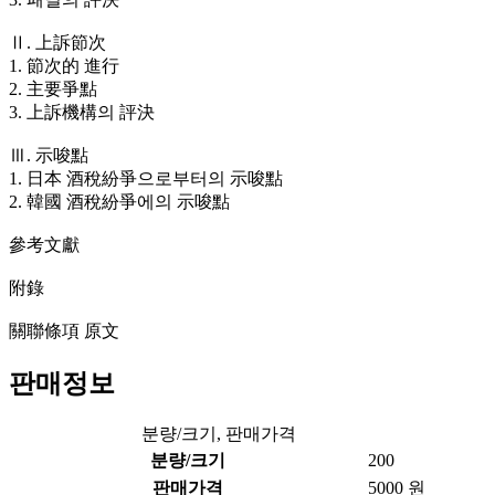
Ⅱ. 上訴節次
1. 節次的 進行
2. 主要爭點
3. 上訴機構의 評決
Ⅲ. 示唆點
1. 日本 酒稅紛爭으로부터의 示唆點
2. 韓國 酒稅紛爭에의 示唆點
參考文獻
附錄
關聯條項 原文
판매정보
분량/크기, 판매가격
분량/크기
200
판매가격
5000 원