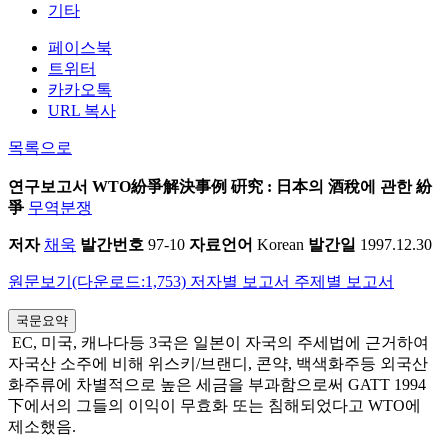
기타
페이스북
트위터
카카오톡
URL 복사
목록으로
연구보고서
WTO紛爭解決事例 硏究 : 日本의 酒稅에 관한 紛
爭
무역분쟁
저자
채욱
발간번호
97-10
자료언어
Korean
발간일
1997.12.30
원문보기(다운로드:1,753)
저자별 보고서
주제별 보고서
국문요약
­ EC, 미국, 캐나다등 3국은 일본이 자국의 주세법에 근거하여
자국산 소주에 비해 위스키/브랜디, 콘약, 백색화주등 외국산
화주류에 차별적으로 높은 세금을 부과함으로써 GATT 1994
下에서의 그들의 이익이 무효화 또는 침해되었다고 WTO에
제소했음.