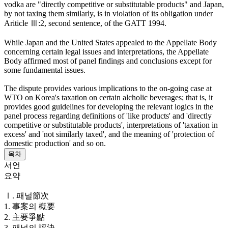
vodka are "directly competitive or substitutable products" and Japan,
by not taxing them similarly, is in violation of its obligation under
Ariticle Ⅲ:2, second sentence, of the GATT 1994.
While Japan and the United States appealed to the Appellate Body
concerning certain legal issues and interpretations, the Appellate
Body affirmed most of panel findings and conclusions except for
some fundamental issues.
The dispute provides various implications to the on-going case at
WTO on Korea's taxation on certain alcholic beverages; that is, it
provides good guidelines for developing the relevant logics in the
panel process regarding definitions of 'like products' and 'directly
competitive or substitutable products', interpretations of 'taxation in
excess' and 'not similarly taxed', and the meaning of 'protection of
domestic production' and so on.
목차
서언
요약
Ⅰ. 패널節次
1. 事案의 槪要
2. 主要爭點
3. 패널의 評決