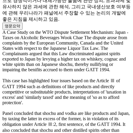
으로 경쟁적이거나 대체가능한 물품에 관한 정의, 초과과세 및
유사하지 않은 과세에 관한 해석, 그리고 국내생산보호 여부등
에 관해 우리나라가 패널에서 주장할 수 있는 논리의 개발에
좋은 지침을 제시하고 있음.
영문요약
A Case Study on the WTO Dispute Settlement Mechanism: Japan -
Taxes on Alcoholic Beverages Wook Chae The dispute arose from
complaints by the European Community, Canada and the United
States with respect to the Japanese Liquor Tax Law. The
Complainants argued that this Law discriminated against spirits
exported to Japan by levying a higher tax on whiskey, cognac and
white spirits than on Japanese shochu, thereby nullifying or
impairing the benifits accrued to them under GATT 1994.
This case has highlighted four issues based on the Article Ⅲ of
GATT 1994 such as definitions of like products and directly
competitive or substitutable products, interpretations of 'taxation in
excess' and 'similarly taxed' and the meaning of 'so as to afford
protection'.
Panel concluded that shochu and vodka are like products and Japan,
by taxing the latter in excess of the former, is in violation of its
obligation under Article Ⅲ:2, first sentence, of the GATT 1994. It
also concluded that shochu and other distilled spirits other than