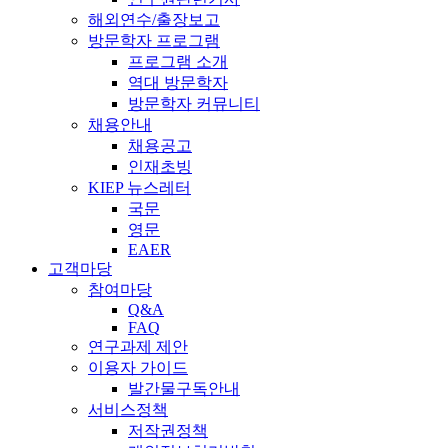
해외연수/출장보고
방문학자 프로그램
프로그램 소개
역대 방문학자
방문학자 커뮤니티
채용안내
채용공고
인재초빙
KIEP 뉴스레터
국문
영문
EAER
고객마당
참여마당
Q&A
FAQ
연구과제 제안
이용자 가이드
발간물구독안내
서비스정책
저작권정책