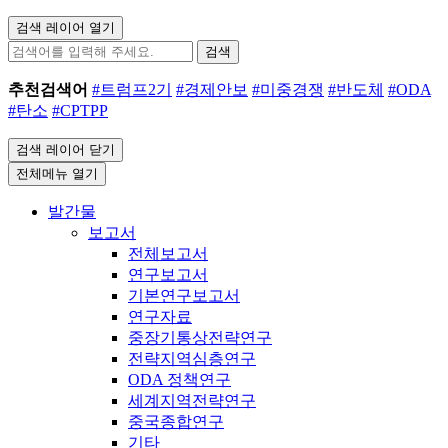
검색 레이어 열기
검색
추천검색어
#트럼프2기
#경제안보
#미중경쟁
#반도체
#ODA
#탄소
#CPTPP
검색 레이어 닫기
전체메뉴 열기
발간물
보고서
전체보고서
연구보고서
기본연구보고서
연구자료
중장기통상전략연구
전략지역심층연구
ODA 정책연구
세계지역전략연구
중국종합연구
기타