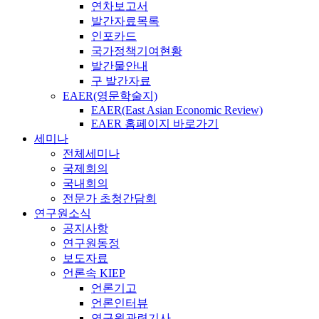
연차보고서
발간자료목록
인포카드
국가정책기여현황
발간물안내
구 발간자료
EAER(영문학술지)
EAER(East Asian Economic Review)
EAER 홈페이지 바로가기
세미나
전체세미나
국제회의
국내회의
전문가 초청간담회
연구원소식
공지사항
연구원동정
보도자료
언론속 KIEP
언론기고
언론인터뷰
연구원관련기사