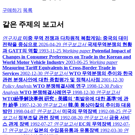
구매하기
목록
같은 주제의 보고서
연구자료
미중 무역 전쟁과 다차원적 복합게임: 중국의 대미
전략을 중심으로
2026-04-29
연구보고서
국제무역분쟁의 현황
과 GATT의 역할
1993-11-25
Working paper
Potential Impact of
Changes in Consumer Preferences on Trade in the Korean and
World Motor Vehicle Industry
2003-06-25
Working paper
Measuring Tariff Equivalents in Cross-Border Trade in
Services
2002-12-30
연구보고서
WTO 무역분쟁의 추이와 한국
관련 분쟁사안에 대한 종합평가 및 정책시사점
2001-12-30
Policy Analysis
WTO 분쟁해결사례 연구
1998-12-30
Policy
Analysis
WTO 분쟁해결사례연구
1998-12-30
연구보고서
WTO紛爭解決事例 硏究 : 美國의 ’휘발유에 대한 基準’에 관
한 紛爭
1997-12-30
연구보고서
韓.美 통상마찰의 추이와 대응
방안
1998-04-07
연구보고서
미국의 무역장벽
1992-08-25
연구
보고서
정부조달 관련 장벽
1992-08-20
연구보고서
금융 서비
스 관계 장벽
1992-07-27
연구보고서
EC의 무역장벽
1992-07-
17
연구보고서
일본의 수입품유통과 유통장벽
1992-03-30
연