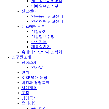
개인정보처리방침
이메일수집거부
신고센터
연구윤리 신고센터
인권침해 신고센터
뉴스레터 신청
신청하기
신청정보수정
수신거부
재동의하기
홈페이지 담당자 연락처
연구원소개
원장소개
인사말
연혁
KIEP 역대 원장
비전과 경영목표
사업계획
조직
경영공시
윤리경영
윤리헌장