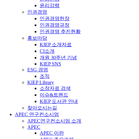
윤리강령
인권경영
인권경영헌장
인권경영규정
인권경영 추진현황
홍보마당
KIEP 소개자료
CI소개
개원 30주년 기념
KIEP SNS
ESG 경영
조직
KIEP Library
소장자료 검색
이슈&트렌드
KIEP 도서관 안내
찾아오시는길
APEC 연구컨소시엄
APEC연구컨소시엄 소개
APEC
APEC 이란