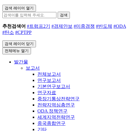
검색 레이어 열기
검색
추천검색어
#트럼프2기
#경제안보
#미중경쟁
#반도체
#ODA
#탄소
#CPTPP
검색 레이어 닫기
전체메뉴 열기
발간물
보고서
전체보고서
연구보고서
기본연구보고서
연구자료
중장기통상전략연구
전략지역심층연구
ODA 정책연구
세계지역전략연구
중국종합연구
기타