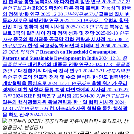
업 협력을 통한 동북아시아 다자협력 방안 연구
2026-02-27
기
본연구보고서
BRICS 확장에 따른 경제 블록화 가능성과 한국
의 정책 방향 연구
2025-12-30
기본연구보고서
글로벌 질서 변
동과 새로운 북방전략 연구
2025-12-30
연구자료
유럽의 첨단
산업 지원 현황과 정책 시사점
2025-10-28
연구자료
북유럽 및
발트 3국의 탈러시아 경제 정책 성과 및 전망
2025-09-18
연구
자료
중국의 핵심광물 공급망 강화 전략과 시사점
2025-08-14
연구보고서
한·일 국교정상화 60년과 미래비전 2050
2025-08-
29
ODA 정책연구
Research on Household Consumption
Patterns and Sustainable Development in India
2024-12-31
중
국종합연구
대전환기의 대중국 전략 연구2
2024-12-31
중국종
합연구
대전환기의 대중국 전략 연구1
2024-12-31
세계지역전
략연구
인도의 인프라 정책 및 수요 분석과 한·인도 협력방안:
개발협력을 중심으로
2024-12-31
연구자료
홍해 위기가 우리
경제에 미친 영향과 물류 회랑 다변화에의 시사점
2025-05-27
기타
2024 KIEP 정책연구 브리핑
2025-04-30
기본연구보고서
일본의 핵심광물자원 확보전략과 한ㆍ일 협력 시사점
2024-
12-31
기본연구보고서
한-아프리카 자원 협력을 통한 핵심광
물 확보 전략
2024-12-30
공공저작물 자유이용허락 표시기준
(공공누리, KOGL) 제4유