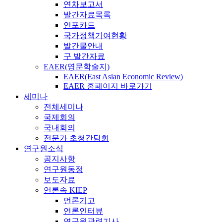
연차보고서
발간자료목록
인포카드
국가정책기여현황
발간물안내
구 발간자료
EAER(영문학술지)
EAER(East Asian Economic Review)
EAER 홈페이지 바로가기
세미나
전체세미나
국제회의
국내회의
전문가 초청간담회
연구원소식
공지사항
연구원동정
보도자료
언론속 KIEP
언론기고
언론인터뷰
연구원관련기사