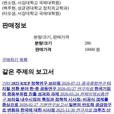
(변소영, 서강대학교 국제대학원)
(백주현, 성균관대학교 정치외교학과)
(타오셩, 서강대학교 국제대학원)
판매정보
분량/크기, 판매가격
분량/크기
286
판매가격
10000 원
구매하기
목록
같은 주제의 보고서
기타
2025 KIEP 정책연구 브리핑
2026-07-21
중국종합연구
디
지털 전환 분야 한·중 공동연구
2026-02-27
연구자료
한국기업
의 중동부유럽 진출 성과와 과제
2026-03-24
전략지역심층연
구
브라질 내수시장의 특징과 정책적 시사점: 비공식 경제를
중심으로
2026-02-27
기본연구보고서
일본의 반도체 공급망구
조 변화와 한국에 대한 시사점
2025-12-30
연구자료
크루즈 산