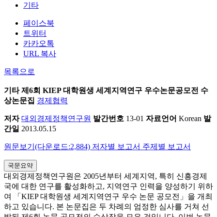
기타
페이스북
트위터
카카오톡
URL 복사
목록으로
기타
제6회 KIEP 대학원생 세계지역연구 우수논문공모전 수
상논문집
경제협력
저자
대외경제정책연구원
발간번호
13-01
자료언어
Korean
발
간일
2013.05.15
원문보기(다운로드:2,884)
저자별 보고서
주제별 보고서
국문요약
대외경제정책연구원은 2005년부터 세계지역, 특히 신흥경제
국에 대한 연구를 활성화하고, 지역연구 인력을 양성하기 위하
여 「KIEP 대학원생 세계지역연구 우수 논문 공모전」을 개최
하고 있습니다. 본 논문집은 두 차례의 엄정한 심사를 거쳐 선
발된 제6회 논문 공모전의 수상작을 모은 것입니다. 이번 논문