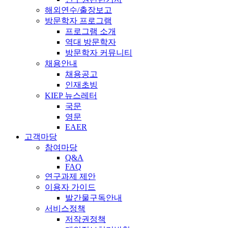
해외연수/출장보고
방문학자 프로그램
프로그램 소개
역대 방문학자
방문학자 커뮤니티
채용안내
채용공고
인재초빙
KIEP 뉴스레터
국문
영문
EAER
고객마당
참여마당
Q&A
FAQ
연구과제 제안
이용자 가이드
발간물구독안내
서비스정책
저작권정책