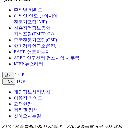
주제별 키워드
아세안·인도·남아시아
전문가포럼(AIF)
신흥지역정보종합
지식포탈(EMERiCs)
중국전문가포럼(CSF)
한미경제연구소(KEI)
EAER 영문학술지
APEC 연구센터 컨소시엄 사무국
KIEP 뉴스레터
TOP
닫기
TOP
LINK
개인정보처리방침
이용자 가이드
고객헌장
저작권 정책
찾아오시는길
30147 세종특별자치시 시청대로 370 세종국책연구단지 경제