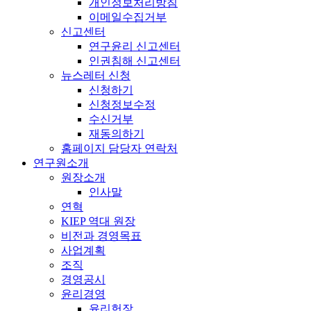
개인정보처리방침
이메일수집거부
신고센터
연구윤리 신고센터
인권침해 신고센터
뉴스레터 신청
신청하기
신청정보수정
수신거부
재동의하기
홈페이지 담당자 연락처
연구원소개
원장소개
인사말
연혁
KIEP 역대 원장
비전과 경영목표
사업계획
조직
경영공시
윤리경영
윤리헌장