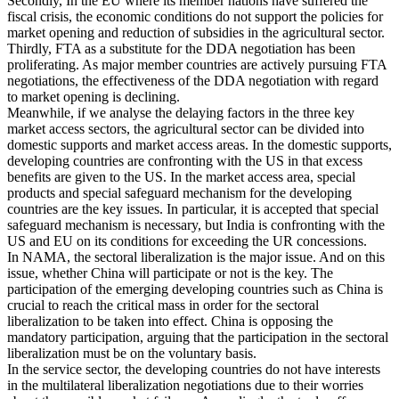
Secondly, In the EU where its member nations have suffered the
fiscal crisis, the economic conditions do not support the policies for
market opening and reduction of subsidies in the agricultural sector.
Thirdly, FTA as a substitute for the DDA negotiation has been
proliferating. As major member countries are actively pursuing FTA
negotiations, the effectiveness of the DDA negotiation with regard
to market opening is declining.
Meanwhile, if we analyse the delaying factors in the three key
market access sectors, the agricultural sector can be divided into
domestic supports and market access areas. In the domestic supports,
developing countries are confronting with the US in that excess
benefits are given to the US. In the market access area, special
products and special safeguard mechanism for the developing
countries are the key issues. In particular, it is accepted that special
safeguard mechanism is necessary, but India is confronting with the
US and EU on its conditions for exceeding the UR concessions.
In NAMA, the sectoral liberalization is the major issue. And on this
issue, whether China will participate or not is the key. The
participation of the emerging developing countries such as China is
crucial to reach the critical mass in order for the sectoral
liberalization to be taken into effect. China is opposing the
mandatory participation, arguing that the participation in the sectoral
liberalization must be on the voluntary basis.
In the service sector, the developing countries do not have interests
in the multilateral liberalization negotiations due to their worries