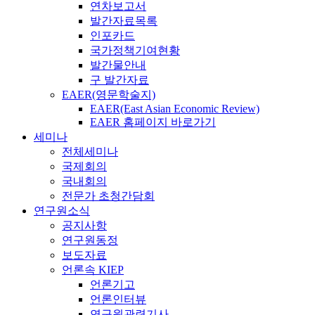
연차보고서
발간자료목록
인포카드
국가정책기여현황
발간물안내
구 발간자료
EAER(영문학술지)
EAER(East Asian Economic Review)
EAER 홈페이지 바로가기
세미나
전체세미나
국제회의
국내회의
전문가 초청간담회
연구원소식
공지사항
연구원동정
보도자료
언론속 KIEP
언론기고
언론인터뷰
연구원관련기사