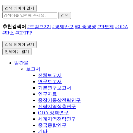
검색 레이어 열기
검색
추천검색어
#트럼프2기
#경제안보
#미중경쟁
#반도체
#ODA
#탄소
#CPTPP
검색 레이어 닫기
전체메뉴 열기
발간물
보고서
전체보고서
연구보고서
기본연구보고서
연구자료
중장기통상전략연구
전략지역심층연구
ODA 정책연구
세계지역전략연구
중국종합연구
기타