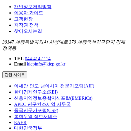
개인정보처리방침
이용자 가이드
고객헌장
저작권 정책
찾아오시는길
30147 세종특별자치시 시청대로 370 세종국책연구단지 경제
정책동
TEL
044-414-1114
Email
kiepinfo@kiep.go.kr
관련 사이트
아세안·인도·남아시아 전문가포럼(AIF)
한미경제연구소(KEI)
신흥지역정보종합지식포탈(EMERiCs)
APEC 연구컨소시엄 사무국
중국전문가포럼(CSF)
통합무역 정보서비스
EAER
대한민국정부