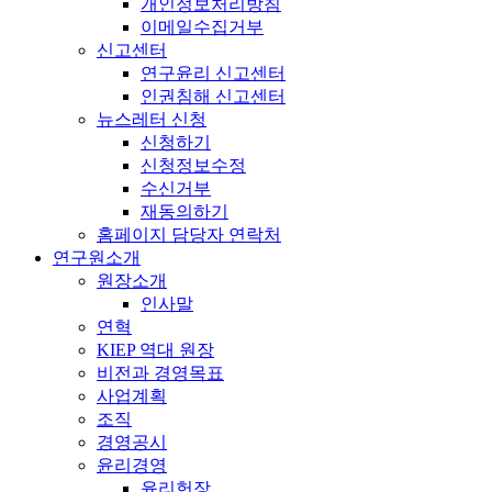
개인정보처리방침
이메일수집거부
신고센터
연구윤리 신고센터
인권침해 신고센터
뉴스레터 신청
신청하기
신청정보수정
수신거부
재동의하기
홈페이지 담당자 연락처
연구원소개
원장소개
인사말
연혁
KIEP 역대 원장
비전과 경영목표
사업계획
조직
경영공시
윤리경영
윤리헌장