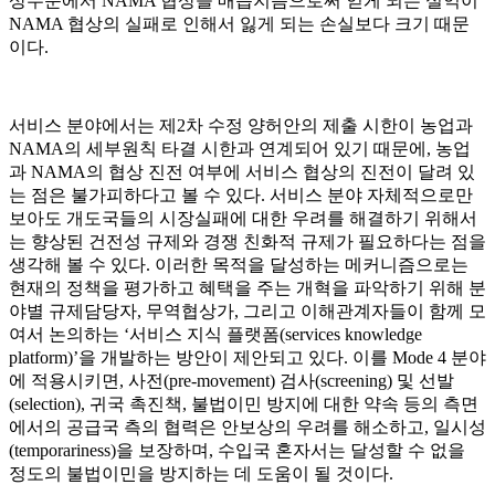
상수준에서 NAMA 협상을 매듭지음으로써 얻게 되는 실익이
NAMA 협상의 실패로 인해서 잃게 되는 손실보다 크기 때문
이다.
서비스 분야에서는 제2차 수정 양허안의 제출 시한이 농업과
NAMA의 세부원칙 타결 시한과 연계되어 있기 때문에, 농업
과 NAMA의 협상 진전 여부에 서비스 협상의 진전이 달려 있
는 점은 불가피하다고 볼 수 있다. 서비스 분야 자체적으로만
보아도 개도국들의 시장실패에 대한 우려를 해결하기 위해서
는 향상된 건전성 규제와 경쟁 친화적 규제가 필요하다는 점을
생각해 볼 수 있다. 이러한 목적을 달성하는 메커니즘으로는
현재의 정책을 평가하고 혜택을 주는 개혁을 파악하기 위해 분
야별 규제담당자, 무역협상가, 그리고 이해관계자들이 함께 모
여서 논의하는 ‘서비스 지식 플랫폼(services knowledge
platform)’을 개발하는 방안이 제안되고 있다. 이를 Mode 4 분야
에 적용시키면, 사전(pre-movement) 검사(screening) 및 선발
(selection), 귀국 촉진책, 불법이민 방지에 대한 약속 등의 측면
에서의 공급국 측의 협력은 안보상의 우려를 해소하고, 일시성
(temporariness)을 보장하며, 수입국 혼자서는 달성할 수 없을
정도의 불법이민을 방지하는 데 도움이 될 것이다.