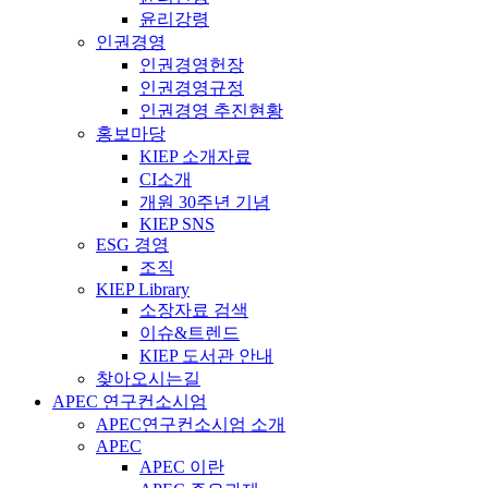
윤리강령
인권경영
인권경영헌장
인권경영규정
인권경영 추진현황
홍보마당
KIEP 소개자료
CI소개
개원 30주년 기념
KIEP SNS
ESG 경영
조직
KIEP Library
소장자료 검색
이슈&트렌드
KIEP 도서관 안내
찾아오시는길
APEC 연구컨소시엄
APEC연구컨소시엄 소개
APEC
APEC 이란