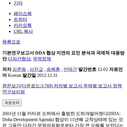
기타
페이스북
트위터
카카오톡
URL 복사
목록으로
기본연구보고서
DDA 협상 지연의 요인 분석과 국제적 대응방
안
다자간협상
,
무역정책
저자
김준동
,
서진교
,
송백훈
,
안덕근
발간번호
12-02
자료언
어
Korean
발간일
2012.12.31
원문보기(다운로드:3,769)
저자별 보고서
주제별 보고서
정책
연구브리핑
국문요약
2001년 11월 카타르 도하에서 출범한 도하개발어젠다(DDA:
Doha Development Agenda) 협상이 11년째 교착상태에 있는 것
은 그동안 다자간 무역자유화로부터 가장 큰 수혜를 보았다는