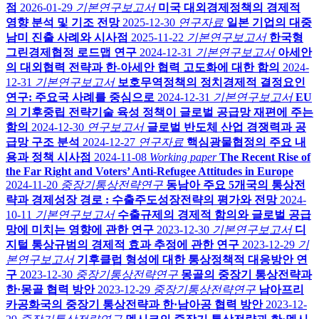
점
2026-01-29
기본연구보고서
미국 대외경제정책의 경제적
영향 분석 및 기조 전망
2025-12-30
연구자료
일본 기업의 대중
남미 진출 사례와 시사점
2025-11-22
기본연구보고서
한국형
그린경제협정 로드맵 연구
2024-12-31
기본연구보고서
아세안
의 대외협력 전략과 한-아세안 협력 고도화에 대한 함의
2024-
12-31
기본연구보고서
보호무역정책의 정치경제적 결정요인
연구: 주요국 사례를 중심으로
2024-12-31
기본연구보고서
EU
의 기후중립 전략기술 육성 정책이 글로벌 공급망 재편에 주는
함의
2024-12-30
연구보고서
글로벌 반도체 산업 경쟁력과 공
급망 구조 분석
2024-12-27
연구자료
핵심광물협정의 주요 내
용과 정책 시사점
2024-11-08
Working paper
The Recent Rise of
the Far Right and Voters’ Anti-Refugee Attitudes in Europe
2024-11-20
중장기통상전략연구
동남아 주요 5개국의 통상전
략과 경제성장 경로 : 수출주도성장전략의 평가와 전망
2024-
10-11
기본연구보고서
수출규제의 경제적 함의와 글로벌 공급
망에 미치는 영향에 관한 연구
2023-12-30
기본연구보고서
디
지털 통상규범의 경제적 효과 추정에 관한 연구
2023-12-29
기
본연구보고서
기후클럽 형성에 대한 통상정책적 대응방안 연
구
2023-12-30
중장기통상전략연구
몽골의 중장기 통상전략과
한·몽골 협력 방안
2023-12-29
중장기통상전략연구
남아프리
카공화국의 중장기 통상전략과 한·남아공 협력 방안
2023-12-