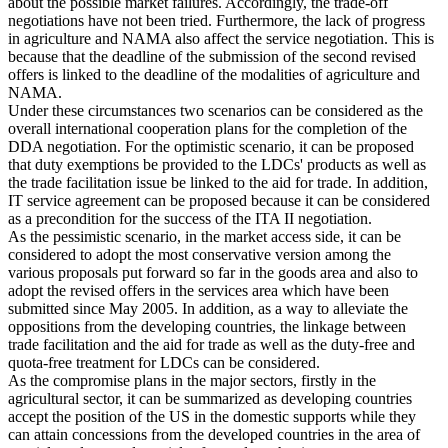
about the possible market failures. Accordingly, the trade-off
negotiations have not been tried. Furthermore, the lack of progress
in agriculture and NAMA also affect the service negotiation. This is
because that the deadline of the submission of the second revised
offers is linked to the deadline of the modalities of agriculture and
NAMA.
Under these circumstances two scenarios can be considered as the
overall international cooperation plans for the completion of the
DDA negotiation. For the optimistic scenario, it can be proposed
that duty exemptions be provided to the LDCs' products as well as
the trade facilitation issue be linked to the aid for trade. In addition,
IT service agreement can be proposed because it can be considered
as a precondition for the success of the ITA II negotiation.
As the pessimistic scenario, in the market access side, it can be
considered to adopt the most conservative version among the
various proposals put forward so far in the goods area and also to
adopt the revised offers in the services area which have been
submitted since May 2005. In addition, as a way to alleviate the
oppositions from the developing countries, the linkage between
trade facilitation and the aid for trade as well as the duty-free and
quota-free treatment for LDCs can be considered.
As the compromise plans in the major sectors, firstly in the
agricultural sector, it can be summarized as developing countries
accept the position of the US in the domestic supports while they
can attain concessions from the developed countries in the area of