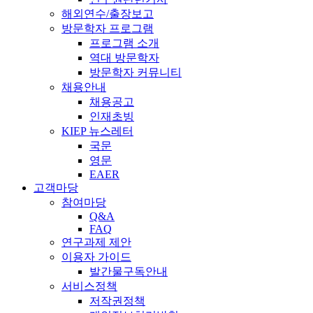
해외연수/출장보고
방문학자 프로그램
프로그램 소개
역대 방문학자
방문학자 커뮤니티
채용안내
채용공고
인재초빙
KIEP 뉴스레터
국문
영문
EAER
고객마당
참여마당
Q&A
FAQ
연구과제 제안
이용자 가이드
발간물구독안내
서비스정책
저작권정책