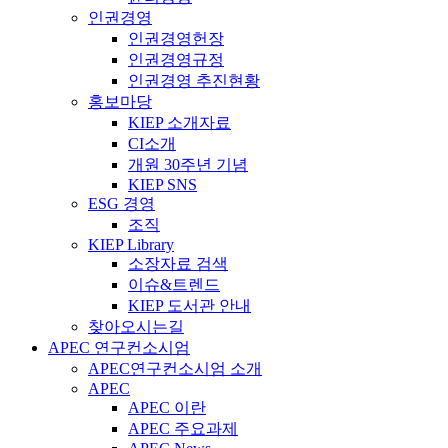
인권경영
인권경영헌장
인권경영규정
인권경영 추진현황
홍보마당
KIEP 소개자료
CI소개
개원 30주년 기념
KIEP SNS
ESG 경영
조직
KIEP Library
소장자료 검색
이슈&트렌드
KIEP 도서관 안내
찾아오시는길
APEC 연구컨소시엄
APEC연구컨소시엄 소개
APEC
APEC 이란
APEC 주요과제