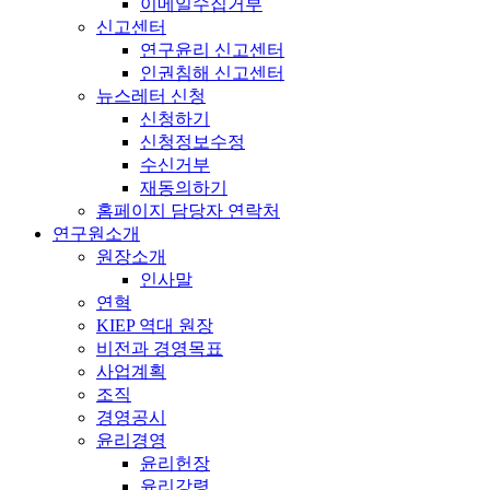
이메일수집거부
신고센터
연구윤리 신고센터
인권침해 신고센터
뉴스레터 신청
신청하기
신청정보수정
수신거부
재동의하기
홈페이지 담당자 연락처
연구원소개
원장소개
인사말
연혁
KIEP 역대 원장
비전과 경영목표
사업계획
조직
경영공시
윤리경영
윤리헌장
윤리강령