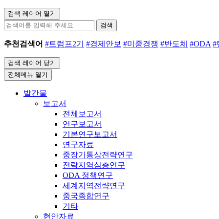
검색 레이어 열기
검색
추천검색어
#트럼프2기
#경제안보
#미중경쟁
#반도체
#ODA
검색 레이어 닫기
전체메뉴 열기
발간물
보고서
전체보고서
연구보고서
기본연구보고서
연구자료
중장기통상전략연구
전략지역심층연구
ODA 정책연구
세계지역전략연구
중국종합연구
기타
현안자료