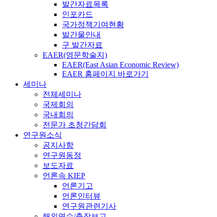
발간자료목록
인포카드
국가정책기여현황
발간물안내
구 발간자료
EAER(영문학술지)
EAER(East Asian Economic Review)
EAER 홈페이지 바로가기
세미나
전체세미나
국제회의
국내회의
전문가 초청간담회
연구원소식
공지사항
연구원동정
보도자료
언론속 KIEP
언론기고
언론인터뷰
연구원관련기사
해외연수/출장보고