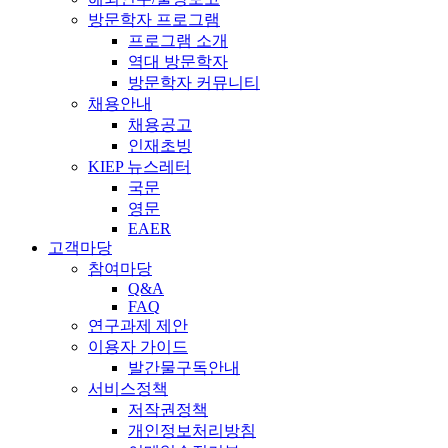
방문학자 프로그램
프로그램 소개
역대 방문학자
방문학자 커뮤니티
채용안내
채용공고
인재초빙
KIEP 뉴스레터
국문
영문
EAER
고객마당
참여마당
Q&A
FAQ
연구과제 제안
이용자 가이드
발간물구독안내
서비스정책
저작권정책
개인정보처리방침