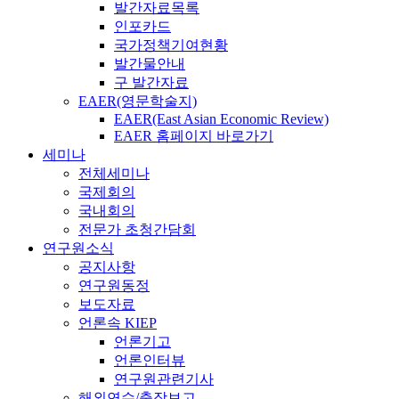
발간자료목록
인포카드
국가정책기여현황
발간물안내
구 발간자료
EAER(영문학술지)
EAER(East Asian Economic Review)
EAER 홈페이지 바로가기
세미나
전체세미나
국제회의
국내회의
전문가 초청간담회
연구원소식
공지사항
연구원동정
보도자료
언론속 KIEP
언론기고
언론인터뷰
연구원관련기사
해외연수/출장보고