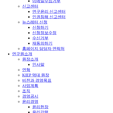
이메일수집거부
신고센터
연구윤리 신고센터
인권침해 신고센터
뉴스레터 신청
신청하기
신청정보수정
수신거부
재동의하기
홈페이지 담당자 연락처
연구원소개
원장소개
인사말
연혁
KIEP 역대 원장
비전과 경영목표
사업계획
조직
경영공시
윤리경영
윤리헌장
윤리강령