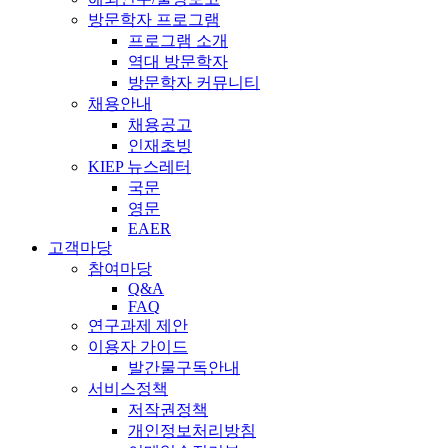
방문학자 프로그램
프로그램 소개
역대 방문학자
방문학자 커뮤니티
채용안내
채용공고
인재초빙
KIEP 뉴스레터
국문
영문
EAER
고객마당
참여마당
Q&A
FAQ
연구과제 제안
이용자 가이드
발간물구독안내
서비스정책
저작권정책
개인정보처리방침