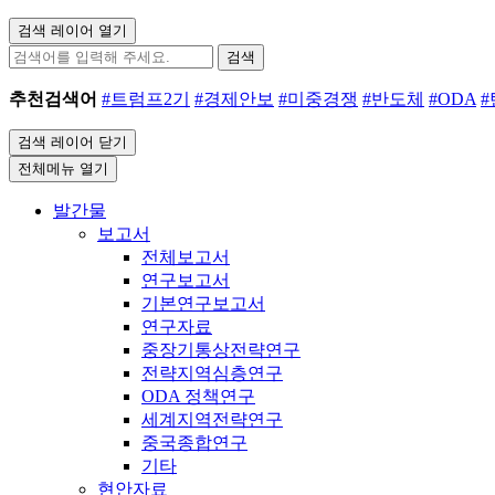
검색 레이어 열기
검색
추천검색어
#트럼프2기
#경제안보
#미중경쟁
#반도체
#ODA
검색 레이어 닫기
전체메뉴 열기
발간물
보고서
전체보고서
연구보고서
기본연구보고서
연구자료
중장기통상전략연구
전략지역심층연구
ODA 정책연구
세계지역전략연구
중국종합연구
기타
현안자료