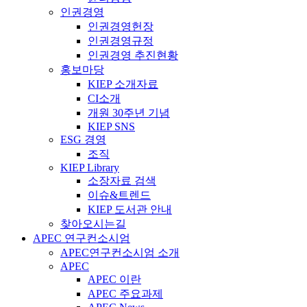
인권경영
인권경영헌장
인권경영규정
인권경영 추진현황
홍보마당
KIEP 소개자료
CI소개
개원 30주년 기념
KIEP SNS
ESG 경영
조직
KIEP Library
소장자료 검색
이슈&트렌드
KIEP 도서관 안내
찾아오시는길
APEC 연구컨소시엄
APEC연구컨소시엄 소개
APEC
APEC 이란
APEC 주요과제