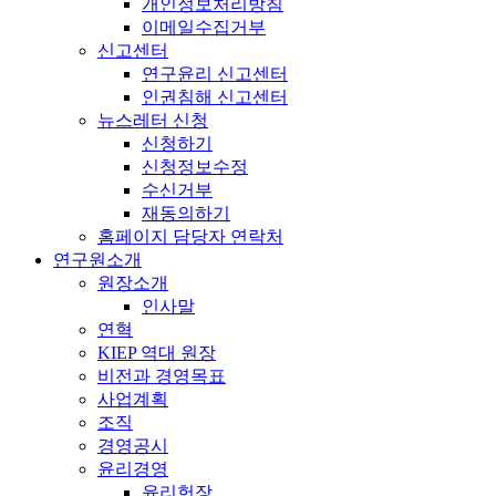
개인정보처리방침
이메일수집거부
신고센터
연구윤리 신고센터
인권침해 신고센터
뉴스레터 신청
신청하기
신청정보수정
수신거부
재동의하기
홈페이지 담당자 연락처
연구원소개
원장소개
인사말
연혁
KIEP 역대 원장
비전과 경영목표
사업계획
조직
경영공시
윤리경영
윤리헌장