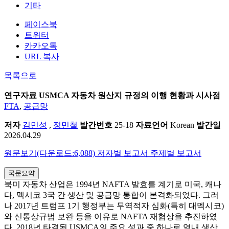
기타
페이스북
트위터
카카오톡
URL 복사
목록으로
연구자료
USMCA 자동차 원산지 규정의 이행 현황과 시사점
FTA
,
공급망
저자
김민성
,
정민철
발간번호
25-18
자료언어
Korean
발간일
2026.04.29
원문보기(다운로드:6,088)
저자별 보고서
주제별 보고서
국문요약
북미 자동차 산업은 1994년 NAFTA 발효를 계기로 미국, 캐나
다, 멕시코 3국 간 생산 및 공급망 통합이 본격화되었다. 그러
나 2017년 트럼프 1기 행정부는 무역적자 심화(특히 대멕시코)
와 신통상규범 보완 등을 이유로 NAFTA 재협상을 추진하였
다. 2018년 타결된 USMCA의 주요 성과 중 하나로 역내 생산