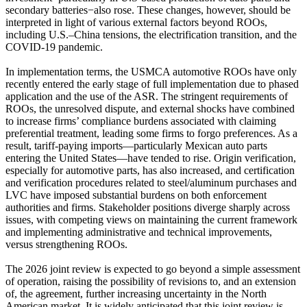
secondary batteries−also rose. These changes, however, should be
interpreted in light of various external factors beyond ROOs,
including U.S.–China tensions, the electrification transition, and the
COVID-19 pandemic.
In implementation terms, the USMCA automotive ROOs have only
recently entered the early stage of full implementation due to phased
application and the use of the ASR. The stringent requirements of
ROOs, the unresolved dispute, and external shocks have combined
to increase firms’ compliance burdens associated with claiming
preferential treatment, leading some firms to forgo preferences. As a
result, tariff-paying imports—particularly Mexican auto parts
entering the United States—have tended to rise. Origin verification,
especially for automotive parts, has also increased, and certification
and verification procedures related to steel/aluminum purchases and
LVC have imposed substantial burdens on both enforcement
authorities and firms. Stakeholder positions diverge sharply across
issues, with competing views on maintaining the current framework
and implementing administrative and technical improvements,
versus strengthening ROOs.
The 2026 joint review is expected to go beyond a simple assessment
of operation, raising the possibility of revisions to, and an extension
of, the agreement, further increasing uncertainty in the North
American market. It is widely anticipated that this joint review is