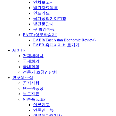
연차보고서
발간자료목록
인포카드
국가정책기여현황
발간물안내
구 발간자료
EAER(영문학술지)
EAER(East Asian Economic Review)
EAER 홈페이지 바로가기
세미나
전체세미나
국제회의
국내회의
전문가 초청간담회
연구원소식
공지사항
연구원동정
보도자료
언론속 KIEP
언론기고
언론인터뷰
연구원관련기사