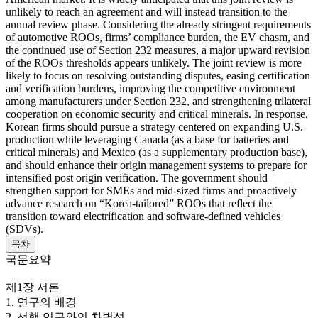
unlikely to reach an agreement and will instead transition to the
annual review phase. Considering the already stringent requirements
of automotive ROOs, firms’ compliance burden, the EV chasm, and
the continued use of Section 232 measures, a major upward revision
of the ROOs thresholds appears unlikely. The joint review is more
likely to focus on resolving outstanding disputes, easing certification
and verification burdens, improving the competitive environment
among manufacturers under Section 232, and strengthening trilateral
cooperation on economic security and critical minerals. In response,
Korean firms should pursue a strategy centered on expanding U.S.
production while leveraging Canada (as a base for batteries and
critical minerals) and Mexico (as a supplementary production base),
and should enhance their origin management systems to prepare for
intensified post origin verification. The government should
strengthen support for SMEs and mid-sized firms and proactively
advance research on “Korea-tailored” ROOs that reflect the
transition toward electrification and software-defined vehicles
(SDVs).
목차
국문요약
제1장 서론
1. 연구의 배경
2. 선행 연구와의 차별성