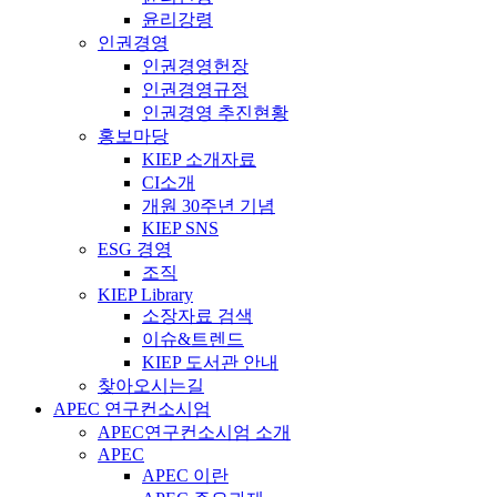
윤리강령
인권경영
인권경영헌장
인권경영규정
인권경영 추진현황
홍보마당
KIEP 소개자료
CI소개
개원 30주년 기념
KIEP SNS
ESG 경영
조직
KIEP Library
소장자료 검색
이슈&트렌드
KIEP 도서관 안내
찾아오시는길
APEC 연구컨소시엄
APEC연구컨소시엄 소개
APEC
APEC 이란