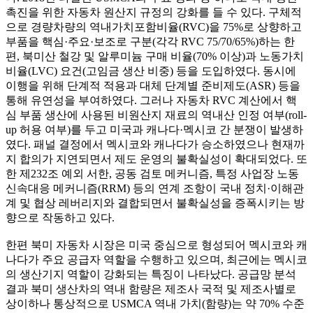
촉진을 위한 자동차 원산지 규정의 강화를 들 수 있다. 구체적
으로 경량차량의 역내가치포함비율(RVC)을 75%로 상향하고
부품을 핵심·주요·보조로 구분(각각 RVC 75/70/65%)하는 한
편, 북미산 철강 및 알루미늄 구매 비율(70% 이상)과 노동가치
비율(LVC) 요건(고임금 생산 비중) 등을 도입하였다. 동시에
이행을 위해 단계적 적용과 대체 단계별 준비제도(ASR) 등을
통해 유연성을 부여하였다. 그러나 자동차 RVC 계산에서 핵
심 부품 생산에 사용된 비원산지 재료의 역내산 인정 여부(roll-
up 허용 여부)를 두고 미국과 캐나다·멕시코 간 분쟁이 발생하
였다. 패널 결정에서 멕시코와 캐나다가 승소하였으나 현재까
지 합의가 지연되면서 제도 운영의 불확실성이 확대되었다. 또
한 제232조 예외 서한, 공동 검토 메커니즘, 특정 사업장 노동
신속대응 메커니즘(RRM) 등의 연계 조항이 국내 정치·이해관
계 및 협상 레버리지와 결합되면서 불확실성을 증폭시키는 방
향으로 작동하고 있다.
한편 북미 자동차 시장은 미국 중심으로 형성되어 멕시코와 캐
나다가 주요 공급자 역할을 수행하고 있으며, 최근에는 멕시코
의 생산기지 역할이 강화되는 특징이 나타났다. 공급망 분석
결과 북미 생산차의 역내 함량은 제조사 국적 및 제조사별로
상이하나 통상적으로 USMCA 역내 가치(함량)는 약 70% 수준