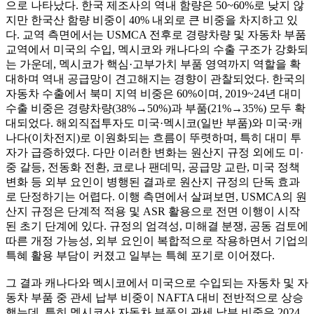
으로 나타났다. 한국 제조사의 역내 함량은 50~60%로 낮지 않
지만 한국산 함량 비중이 40% 내외로 큰 비중을 차지하고 있
다. 교역 측면에서는 USMCA 전후로 경량차량 및 자동차 부품
교역에서 미국의 수입, 멕시코와 캐나다의 수출 구조가 강화되
는 가운데, 멕시코가 핵심·고부가치 부품 영역까지 역할을 확
대하며 역내 공급망이 견고해지는 경향이 관찰되었다. 한국의
자동차 수출에서 북미 지역 비중은 60%이며, 2019~24년 대미
수출 비중은 경량차량(38%→50%)과 부품(21%→35%) 모두 확
대되었다. 해외직접투자도 미국·멕시코(일반 부품)와 미국·캐
나다(이차전지)로 이원화되는 흐름이 뚜렷하며, 특히 대미 투
자가 급증하였다. 다만 이러한 변화는 원산지 규정 외에도 미·
중 갈등, 전동화 전환, 코로나 팬데믹, 공급망 교란, 미국 정책
변화 등 외부 요인이 병행된 결과로 원산지 규정의 단독 효과
로 단정하기는 어렵다. 이행 측면에서 살펴보면, USMCA의 원
산지 규정은 단계적 적용 및 ASR 활용으로 전면 이행이 시작
된 초기 단계에 있다. 규정의 엄격성, 미해결 분쟁, 공동 검토에
따른 개정 가능성, 외부 요인이 복합적으로 작용하면서 기업의
특혜 활용 부담이 커졌고 일부는 특혜 포기로 이어졌다.
그 결과 캐나다와 멕시코에서 미국으로 수입되는 자동차 및 자
동차 부품 중 관세 납부 비중이 NAFTA 대비 전반적으로 상승
했는데, 특히 멕시코산 자동차 부품의 관세 납부 비중은 2024