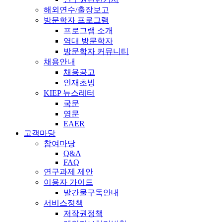
해외연수/출장보고
방문학자 프로그램
프로그램 소개
역대 방문학자
방문학자 커뮤니티
채용안내
채용공고
인재초빙
KIEP 뉴스레터
국문
영문
EAER
고객마당
참여마당
Q&A
FAQ
연구과제 제안
이용자 가이드
발간물구독안내
서비스정책
저작권정책