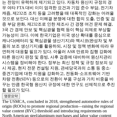
는 전망이 유력하게 제기되고 있다. 자동차 원산지 규정의 경
우 여타 FTA 대비 이미 엄격한 요건과 기업 준수 부담, 전기차
캐즘, 제232조 조치 등을 고려했을 때 대폭적인 강화는 어려울
것으로 보인다. 대신 미해결 분쟁에 대한 합의 도출, 인증 및 검
증 부담 완화, 제232조로 인한 제조사 간 경쟁 여건 문제 해결,
3국 간 경제 안보 및 핵심광물 협력 등이 핵심 의제로 부상할
가능성이 크다. 이에 한국기업은 미국 생산 확대를 중심으로
캐나다(배터리 및 핵심광물 생산기지)와 멕시코(완성차 및 부
품의 보조 생산기지)를 활용하되, 시장 및 정책 변화에 따라 유
연하게 대응할 필요가 있다. 아울러 ASR 만료와 집행 강화에
따른 원산지 판정 및 증빙, 사후 검증에 대비하여 원산지관리
시스템을 정비해야 한다. 정부는 최신 정책 및 규정 정보의 상
시 제공, 현지 전문 컨설팅 지원, 관세당국과의 소통 등 중소·
중견기업에 대한 지원을 강화하고, 전동화·소프트웨어 기반
차량 전환(SDV) 등으로의 전환이 부품 구성과 가치 비중을 바
꾸는 만큼 한국형 원산지 규정에 대한 연구도 선제적으로 추진
할 필요가 있다.
영문요약
The USMCA, concluded in 2018, strengthened automotive rules of
origin (ROOs) to promote regional production—raising the regional
value content (RVC) threshold and introducing requirements on
North American steel/aluminum purchases and labor value content