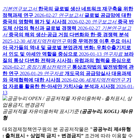
기본연구보고서
한국의 글로벌 생산 네트워크 재구축을 위한
정책과제 연구
2026-02-27
연구보고서
글로벌 공급망에 대한
중국의 영향력 평가 및 시사점
2026-02-20
연구보고서
중국 반
도체 산업의 혁신과 글로벌 경쟁력
2026-02-27
기본연구보고
서
중국의 해외 생산·공급 거점 다변화와 한·중 경쟁력 분석
2025-12-30
세계지역전략연구
미중 무역전쟁 이후 주요 아시
아 국가들의 역내 및 글로벌 분업관계 변화: 우회수출기지로
서 인도 및 아세안 역할을 중심으로
2026-01-13
연구자료
브라
질의 통상 다변화 전략과 시사점: 유럽과의 협력을 중심으로
2026-02-27
중장기통상전략연구
통상조약법의 발전방향에 관
한 연구
2026-01-29
연구자료
개도국의 공급망실사 대응과제
와 국제협력에 대한 시사점
2026-02-06
세계지역전략연구
기
업 자료를 활용한 한·아세안 가치사슬 분석과 시사점
2026-01-
13
공공저작물 자유이용허락 표시기준
(공공누리, KOGL) 제4유
형
대외경제정책연구원의 본 공공저작물은
"공공누리 제4유형
: 출처표시 + 상업적 금지 + 변경금지”
조건에 따라 이용할 수