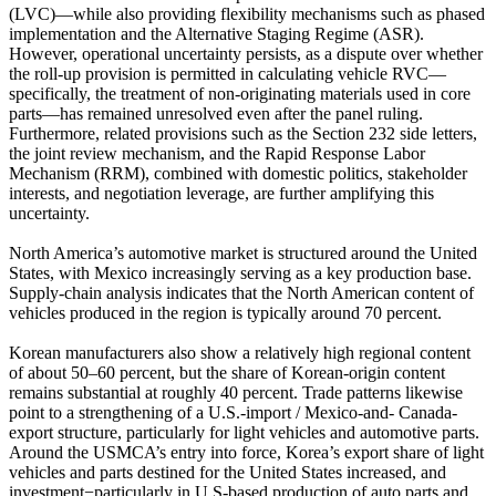
(LVC)—while also providing flexibility mechanisms such as phased
implementation and the Alternative Staging Regime (ASR).
However, operational uncertainty persists, as a dispute over whether
the roll-up provision is permitted in calculating vehicle RVC—
specifically, the treatment of non-originating materials used in core
parts—has remained unresolved even after the panel ruling.
Furthermore, related provisions such as the Section 232 side letters,
the joint review mechanism, and the Rapid Response Labor
Mechanism (RRM), combined with domestic politics, stakeholder
interests, and negotiation leverage, are further amplifying this
uncertainty.
North America’s automotive market is structured around the United
States, with Mexico increasingly serving as a key production base.
Supply-chain analysis indicates that the North American content of
vehicles produced in the region is typically around 70 percent.
Korean manufacturers also show a relatively high regional content
of about 50–60 percent, but the share of Korean-origin content
remains substantial at roughly 40 percent. Trade patterns likewise
point to a strengthening of a U.S.-import / Mexico-and- Canada-
export structure, particularly for light vehicles and automotive parts.
Around the USMCA’s entry into force, Korea’s export share of light
vehicles and parts destined for the United States increased, and
investment−particularly in U.S-based production of auto parts and