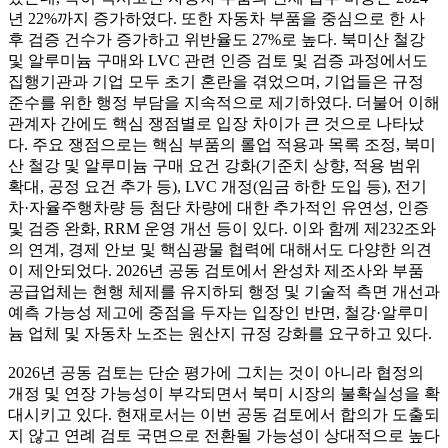
년 22%까지 증가하였다. 또한 자동차 부품을 중심으로 한 사
후 검증 건수가 증가하고 위반율도 27%로 높다. 북미산 철강
및 알루미늄 구매와 LVC 관련 인증 검토 및 검증 과정에서도
집행기관과 기업 모두 초기 혼란을 겪었으며, 기업들은 규정
준수를 위한 행정 부담을 지속적으로 제기하였다. 더불어 이해
관계자 간에도 핵심 쟁점별로 입장 차이가 큰 것으로 나타났
다. 주요 쟁점으로는 핵심 부품의 롤업 적용과 목록 조정, 북미
산 철강 및 알루미늄 구매 요건 강화(기준치 상향, 적용 범위
확대, 공정 요건 추가 등), LVC 개정(임금 하한 도입 등), 전기
차·자율주행차량 등 첨단 차량에 대한 추가적인 유연성, 인증
및 검증 완화, RRM 운영 개선 등이 있다. 이와 함께 제232조와
의 연계, 경제 안보 및 핵심광물 협력에 대해서도 다양한 의견
이 제안되었다. 2026년 공동 검토에서 완성차 제조사와 부품
공급업체는 현행 체제를 유지하되 행정 및 기술적 측면 개선과
예측 가능성 제고에 중점을 두자는 입장인 반면, 철강·알루미
늄 업체 및 자동차 노조는 원산지 규정 강화를 요구하고 있다.
2026년 공동 검토는 단순 평가에 그치는 것이 아니라 협정의
개정 및 연장 가능성이 부각되면서 북미 시장의 불확실성을 확
대시키고 있다. 현재로서는 이번 공동 검토에서 합의가 도출되
지 않고 연례 검토 국면으로 전환될 가능성이 상대적으로 높다