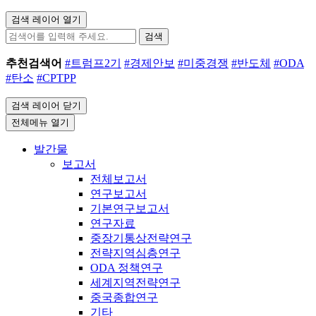
검색 레이어 열기
검색
추천검색어
#트럼프2기
#경제안보
#미중경쟁
#반도체
#ODA
#탄소
#CPTPP
검색 레이어 닫기
전체메뉴 열기
발간물
보고서
전체보고서
연구보고서
기본연구보고서
연구자료
중장기통상전략연구
전략지역심층연구
ODA 정책연구
세계지역전략연구
중국종합연구
기타