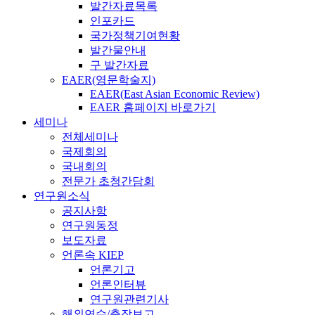
발간자료목록
인포카드
국가정책기여현황
발간물안내
구 발간자료
EAER(영문학술지)
EAER(East Asian Economic Review)
EAER 홈페이지 바로가기
세미나
전체세미나
국제회의
국내회의
전문가 초청간담회
연구원소식
공지사항
연구원동정
보도자료
언론속 KIEP
언론기고
언론인터뷰
연구원관련기사
해외연수/출장보고