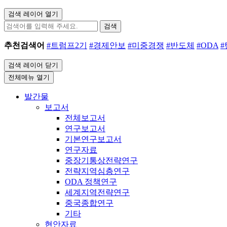
검색 레이어 열기
검색
추천검색어
#트럼프2기
#경제안보
#미중경쟁
#반도체
#ODA
검색 레이어 닫기
전체메뉴 열기
발간물
보고서
전체보고서
연구보고서
기본연구보고서
연구자료
중장기통상전략연구
전략지역심층연구
ODA 정책연구
세계지역전략연구
중국종합연구
기타
현안자료