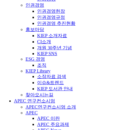
인권경영
인권경영헌장
인권경영규정
인권경영 추진현황
홍보마당
KIEP 소개자료
CI소개
개원 30주년 기념
KIEP SNS
ESG 경영
조직
KIEP Library
소장자료 검색
이슈&트렌드
KIEP 도서관 안내
찾아오시는길
APEC 연구컨소시엄
APEC연구컨소시엄 소개
APEC
APEC 이란
APEC 주요과제