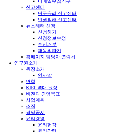
이메일수집거부
신고센터
연구윤리 신고센터
인권침해 신고센터
뉴스레터 신청
신청하기
신청정보수정
수신거부
재동의하기
홈페이지 담당자 연락처
연구원소개
원장소개
인사말
연혁
KIEP 역대 원장
비전과 경영목표
사업계획
조직
경영공시
윤리경영
윤리헌장
윤리강령