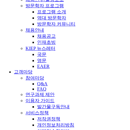
방문학자 프로그램
프로그램 소개
역대 방문학자
방문학자 커뮤니티
채용안내
채용공고
인재초빙
KIEP 뉴스레터
국문
영문
EAER
고객마당
참여마당
Q&A
FAQ
연구과제 제안
이용자 가이드
발간물구독안내
서비스정책
저작권정책
개인정보처리방침