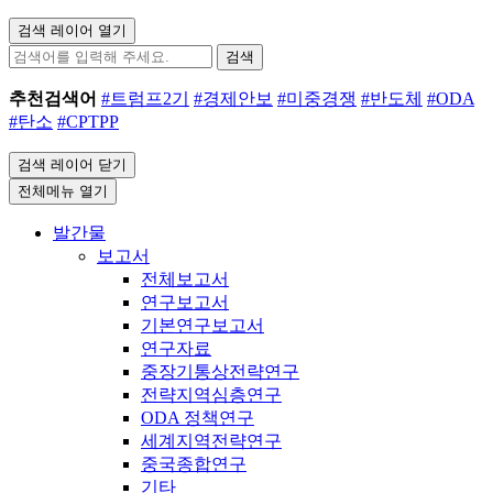
검색 레이어 열기
검색
추천검색어
#트럼프2기
#경제안보
#미중경쟁
#반도체
#ODA
#탄소
#CPTPP
검색 레이어 닫기
전체메뉴 열기
발간물
보고서
전체보고서
연구보고서
기본연구보고서
연구자료
중장기통상전략연구
전략지역심층연구
ODA 정책연구
세계지역전략연구
중국종합연구
기타