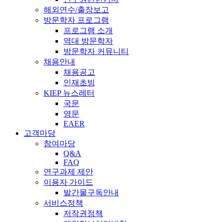
해외연수/출장보고
방문학자 프로그램
프로그램 소개
역대 방문학자
방문학자 커뮤니티
채용안내
채용공고
인재초빙
KIEP 뉴스레터
국문
영문
EAER
고객마당
참여마당
Q&A
FAQ
연구과제 제안
이용자 가이드
발간물구독안내
서비스정책
저작권정책