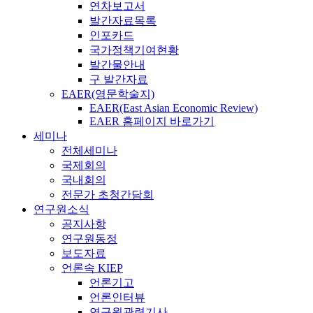
연차보고서
발간자료목록
인포카드
국가정책기여현황
발간물안내
구 발간자료
EAER(영문학술지)
EAER(East Asian Economic Review)
EAER 홈페이지 바로가기
세미나
전체세미나
국제회의
국내회의
전문가 초청간담회
연구원소식
공지사항
연구원동정
보도자료
언론속 KIEP
언론기고
언론인터뷰
연구원관련기사