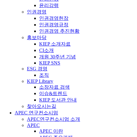
윤리강령
인권경영
인권경영헌장
인권경영규정
인권경영 추진현황
홍보마당
KIEP 소개자료
CI소개
개원 30주년 기념
KIEP SNS
ESG 경영
조직
KIEP Library
소장자료 검색
이슈&트렌드
KIEP 도서관 안내
찾아오시는길
APEC 연구컨소시엄
APEC연구컨소시엄 소개
APEC
APEC 이란