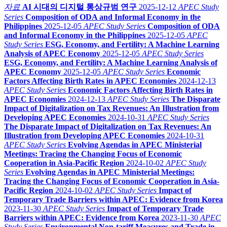
자료
AI 시대의 디지털 통상규범 연구
2025-12-12
APEC Study
Series
Composition of ODA and Informal Economy in the
Philippines
2025-12-05
APEC Study Series
Composition of ODA
and Informal Economy in the Philippines
2025-12-05
APEC
Study Series
ESG, Economy, and Fertility: A Machine Learning
Analysis of APEC Economy
2025-12-05
APEC Study Series
ESG, Economy, and Fertility: A Machine Learning Analysis of
APEC Economy
2025-12-05
APEC Study Series
Economic
Factors Affecting Birth Rates in APEC Economies
2024-12-13
APEC Study Series
Economic Factors Affecting Birth Rates in
APEC Economies
2024-12-13
APEC Study Series
The Disparate
Impact of Digitalization on Tax Revenues: An Illustration from
Developing APEC Economies
2024-10-31
APEC Study Series
The Disparate Impact of Digitalization on Tax Revenues: An
Illustration from Developing APEC Economies
2024-10-31
APEC Study Series
Evolving Agendas in APEC Ministerial
Meetings: Tracing the Changing Focus of Economic
Cooperation in Asia-Pacific Region
2024-10-02
APEC Study
Series
Evolving Agendas in APEC Ministerial Meetings:
Tracing the Changing Focus of Economic Cooperation in Asia-
Pacific Region
2024-10-02
APEC Study Series
Impact of
Temporary Trade Barriers within APEC: Evidence from Korea
2023-11-30
APEC Study Series
Impact of Temporary Trade
Barriers within APEC: Evidence from Korea
2023-11-30
APEC
Study Series
Environmental Non-tariff Measures and Trade in