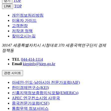
TOP
닫기
TOP
LINK
개인정보처리방침
이용자 가이드
고객헌장
저작권 정책
찾아오시는길
30147 세종특별자치시 시청대로 370 세종국책연구단지 경제
정책동
TEL
044-414-1114
Email
kiepinfo@kiep.go.kr
관련 사이트
아세안·인도·남아시아 전문가포럼(AIF)
한미경제연구소(KEI)
신흥지역정보종합지식포탈(EMERiCs)
APEC 연구컨소시엄 사무국
중국전문가포럼(CSF)
통합무역 정보서비스