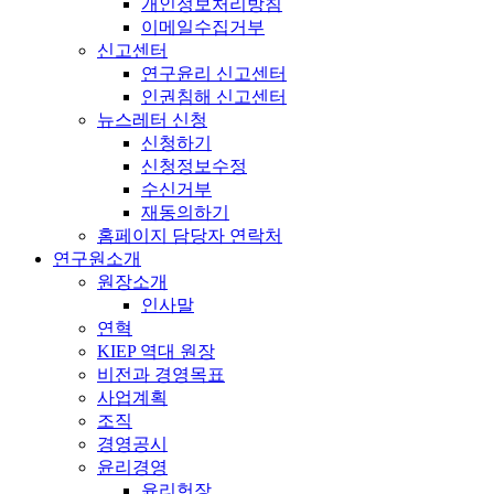
개인정보처리방침
이메일수집거부
신고센터
연구윤리 신고센터
인권침해 신고센터
뉴스레터 신청
신청하기
신청정보수정
수신거부
재동의하기
홈페이지 담당자 연락처
연구원소개
원장소개
인사말
연혁
KIEP 역대 원장
비전과 경영목표
사업계획
조직
경영공시
윤리경영
윤리헌장