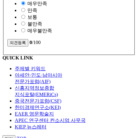
매우만족
만족
보통
불만족
매우불만족
0
/100
QUICK LINK
주제별 키워드
아세안·인도·남아시아
전문가포럼(AIF)
신흥지역정보종합
지식포탈(EMERiCs)
중국전문가포럼(CSF)
한미경제연구소(KEI)
EAER 영문학술지
APEC 연구센터 컨소시엄 사무국
KIEP 뉴스레터