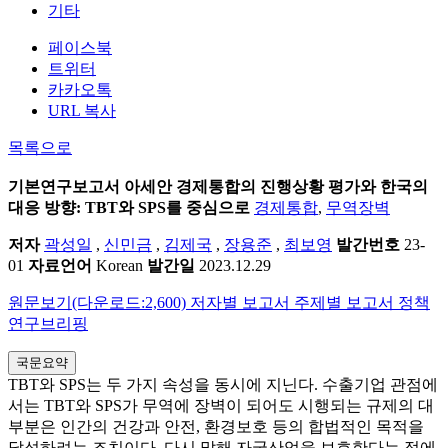
기타
페이스북
트위터
카카오톡
URL 복사
목록으로
기본연구보고서
아세안 경제통합의 진행상황 평가와 한국의
대응 방향: TBT와 SPS를 중심으로
경제통합
,
무역장벽
저자
곽성일
,
신민금
,
김제국
,
장용준
,
최보영
발간번호
23-
01
자료언어
Korean
발간일
2023.12.29
원문보기(다운로드:2,600)
저자별 보고서
주제별 보고서
정책
연구브리핑
국문요약
TBT와 SPS는 두 가지 속성을 동시에 지닌다. 수출기업 관점에
서는 TBT와 SPS가 무역에 장벽이 되어도 시행되는 규제의 대
부분은 인간의 건강과 안전, 환경보호 등의 합법적인 목적을
달성하려는 조치이다. 다시 말해 자국산업을 보호한다는 점에