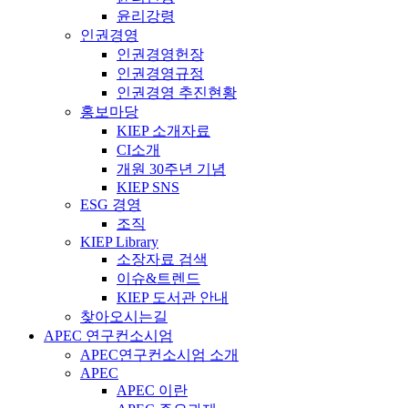
윤리강령
인권경영
인권경영헌장
인권경영규정
인권경영 추진현황
홍보마당
KIEP 소개자료
CI소개
개원 30주년 기념
KIEP SNS
ESG 경영
조직
KIEP Library
소장자료 검색
이슈&트렌드
KIEP 도서관 안내
찾아오시는길
APEC 연구컨소시엄
APEC연구컨소시엄 소개
APEC
APEC 이란