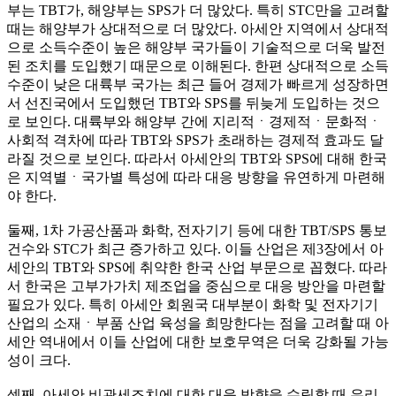
부는 TBT가, 해양부는 SPS가 더 많았다. 특히 STC만을 고려할
때는 해양부가 상대적으로 더 많았다. 아세안 지역에서 상대적
으로 소득수준이 높은 해양부 국가들이 기술적으로 더욱 발전
된 조치를 도입했기 때문으로 이해된다. 한편 상대적으로 소득
수준이 낮은 대륙부 국가는 최근 들어 경제가 빠르게 성장하면
서 선진국에서 도입했던 TBT와 SPS를 뒤늦게 도입하는 것으
로 보인다. 대륙부와 해양부 간에 지리적ㆍ경제적ㆍ문화적ㆍ
사회적 격차에 따라 TBT와 SPS가 초래하는 경제적 효과도 달
라질 것으로 보인다. 따라서 아세안의 TBT와 SPS에 대해 한국
은 지역별ㆍ국가별 특성에 따라 대응 방향을 유연하게 마련해
야 한다.
둘째, 1차 가공산품과 화학, 전자기기 등에 대한 TBT/SPS 통보
건수와 STC가 최근 증가하고 있다. 이들 산업은 제3장에서 아
세안의 TBT와 SPS에 취약한 한국 산업 부문으로 꼽혔다. 따라
서 한국은 고부가가치 제조업을 중심으로 대응 방안을 마련할
필요가 있다. 특히 아세안 회원국 대부분이 화학 및 전자기기
산업의 소재ㆍ부품 산업 육성을 희망한다는 점을 고려할 때 아
세안 역내에서 이들 산업에 대한 보호무역은 더욱 강화될 가능
성이 크다.
셋째, 아세안 비관세조치에 대한 대응 방향을 수립할 때 우리