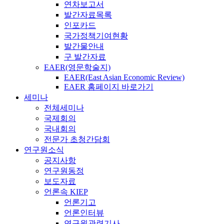
연차보고서
발간자료목록
인포카드
국가정책기여현황
발간물안내
구 발간자료
EAER(영문학술지)
EAER(East Asian Economic Review)
EAER 홈페이지 바로가기
세미나
전체세미나
국제회의
국내회의
전문가 초청간담회
연구원소식
공지사항
연구원동정
보도자료
언론속 KIEP
언론기고
언론인터뷰
연구원관련기사