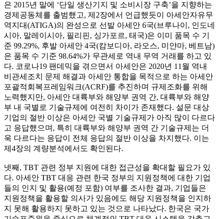
은 2015년 말에 ‘단일 생산기지 및 소비시장 구축’을 지향하는
경제공동체를 출범했고, 제2장에서 언급했듯이 아세안자유무
역지대(ATIGA)의 완성으로 선발 아세안 6국(브루나이, 인도네
시아, 말레이시아, 필리핀, 싱가포르, 태국)은 이미 품목 수 기
준 99.29%, 후발 아세안 4국(캄보디아, 라오스, 미얀마, 베트남)
은 품목 수 기준 98.64%가 무관세로 역내 무역 거래를 하고 있
다. 코로나19 팬데믹을 겪으면서 아세안은 2020년 11월 역내
비관세조치 문제 해결과 아세안 통합을 목적으로 하는 아세안
포괄적회복프레임워크(ACRF)를 추진하며 규제조화를 위해
노력했지만, 아세안 대륙부와 해양부 권역 간, 대륙부와 해양
부 내 국별로 기술규제에 여전히 차이가 존재했다. 설문 대상
기업의 절반 이상은 아세안 국별 기술규제가 아직 많이 다르다
고 응답했으며, 특히 대륙부와 해양부 권역 간 기술규제는 더
욱 다르다는 응답이 전체 응답의 절반 이상을 차지했다. 이는
제4장의 계량분석에서도 확인된다.
넷째, TBT 관련 정부 지원에 대한 접근성을 확대할 필요가 있
다. 아세안 TBT 대응 관련 한국 정부의 지원정책에 대한 기업
들의 인지 및 활용(예정 포함) 여부를 조사한 결과, 기업들은
지원정책을 활용할 의사가 있음에도 해당 지원정책을 인지하
지 못해 활용하지 못하고 있는 것으로 나타났다. 한국은 국가
기술표준원을 중심으로 체계적인 TBT 대응 시스템을 갖추고