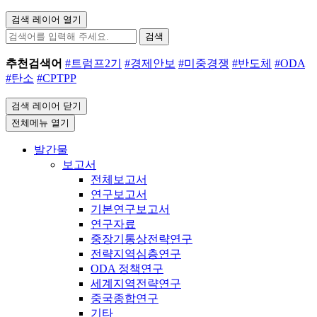
검색 레이어 열기
검색
추천검색어
#트럼프2기
#경제안보
#미중경쟁
#반도체
#ODA
#탄소
#CPTPP
검색 레이어 닫기
전체메뉴 열기
발간물
보고서
전체보고서
연구보고서
기본연구보고서
연구자료
중장기통상전략연구
전략지역심층연구
ODA 정책연구
세계지역전략연구
중국종합연구
기타