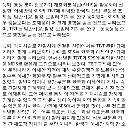
셋째, 통상 분야 전문가가 계층화분석법(AHP)을 활용하여 선
정한 ‘아세안의 SPS와 TBT에 취약한 한국의 산업’ 부문은 조
제품, 일반차량, 철강, 보일러 기계류, 완구 등이었다. SPS의 경
우 생물보다는 조제품이 더 크게 영향을 받는 것으로 나타났으
며, TBT는 일반차량, 철강, 보일러 기계류, 완구ㆍ운동용품 순
으로 영향을 받는 것으로 나타났다.
넷째, 가치사슬로 긴밀하게 연결된 산업에서는 TBT 관련 규제
거리가 짧게 나타났지만, 반대로 SPS는 한국과 아세안 간 규제
거리가 멀게 나타났다. 앞서 선별된 TBT와 SPS에 취약한 산업
을 MDS를 활용해 그림으로 나타내보았다. TBT 규제에 있어
서 우리나라가 아세안 지역에 대해 수출경쟁력을 보유한 산업
일수록 아세안 회원국 및 일본과 상대적으로 가깝게 위치하고
있었다. 일반차량이나 철강 부문은 한국과 아세안이 가치사슬
로 긴밀하게 연계되다 보니 상대적으로 규제가 유사해진 것으
로 이해된다. 교역 확대를 통해 양 지역을 가치사슬로 강하게
연계할 수 있다면 규제 유사성이 높아져 지역 통합을 가속화할
수 있음을 시사한다. 반면에 SPS에서 영향을 많이 받은 것으로
식별된 산업인 육ㆍ어류 제조품, 채소ㆍ과실 제조품은 한국과
다른 아세안 회원국들이 멀리 위치해 있었다. 식품 부문은 지
역 간 제도적 격차가 클 뿐만 아니라, 한국과 아세안 지역 간 소