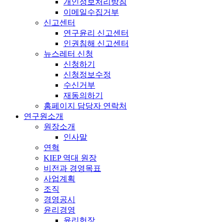
개인정보처리방침
이메일수집거부
신고센터
연구윤리 신고센터
인권침해 신고센터
뉴스레터 신청
신청하기
신청정보수정
수신거부
재동의하기
홈페이지 담당자 연락처
연구원소개
원장소개
인사말
연혁
KIEP 역대 원장
비전과 경영목표
사업계획
조직
경영공시
윤리경영
윤리헌장