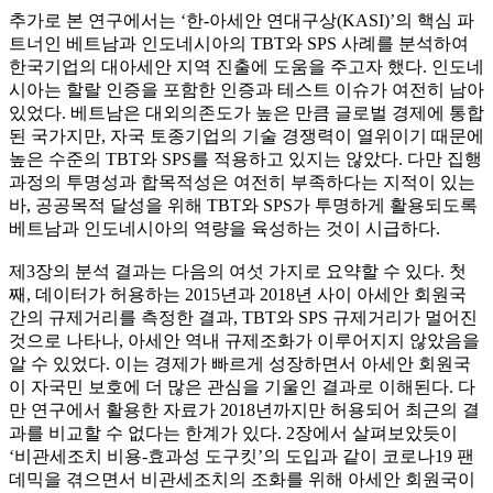
추가로 본 연구에서는 ‘한-아세안 연대구상(KASI)’의 핵심 파
트너인 베트남과 인도네시아의 TBT와 SPS 사례를 분석하여
한국기업의 대아세안 지역 진출에 도움을 주고자 했다. 인도네
시아는 할랄 인증을 포함한 인증과 테스트 이슈가 여전히 남아
있었다. 베트남은 대외의존도가 높은 만큼 글로벌 경제에 통합
된 국가지만, 자국 토종기업의 기술 경쟁력이 열위이기 때문에
높은 수준의 TBT와 SPS를 적용하고 있지는 않았다. 다만 집행
과정의 투명성과 합목적성은 여전히 부족하다는 지적이 있는
바, 공공목적 달성을 위해 TBT와 SPS가 투명하게 활용되도록
베트남과 인도네시아의 역량을 육성하는 것이 시급하다.
제3장의 분석 결과는 다음의 여섯 가지로 요약할 수 있다. 첫
째, 데이터가 허용하는 2015년과 2018년 사이 아세안 회원국
간의 규제거리를 측정한 결과, TBT와 SPS 규제거리가 멀어진
것으로 나타나, 아세안 역내 규제조화가 이루어지지 않았음을
알 수 있었다. 이는 경제가 빠르게 성장하면서 아세안 회원국
이 자국민 보호에 더 많은 관심을 기울인 결과로 이해된다. 다
만 연구에서 활용한 자료가 2018년까지만 허용되어 최근의 결
과를 비교할 수 없다는 한계가 있다. 2장에서 살펴보았듯이
‘비관세조치 비용-효과성 도구킷’의 도입과 같이 코로나19 팬
데믹을 겪으면서 비관세조치의 조화를 위해 아세안 회원국이