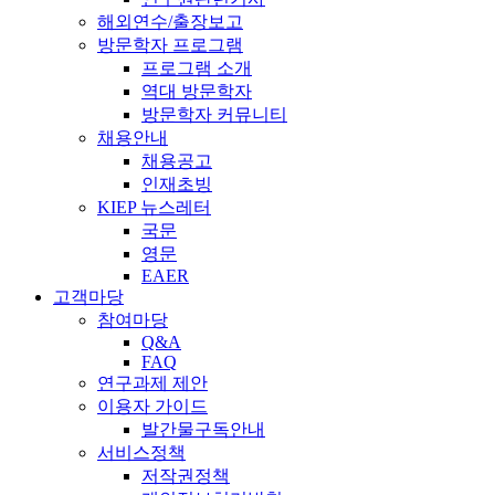
해외연수/출장보고
방문학자 프로그램
프로그램 소개
역대 방문학자
방문학자 커뮤니티
채용안내
채용공고
인재초빙
KIEP 뉴스레터
국문
영문
EAER
고객마당
참여마당
Q&A
FAQ
연구과제 제안
이용자 가이드
발간물구독안내
서비스정책
저작권정책