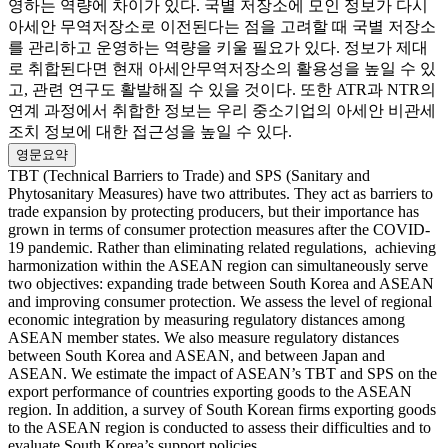
영하는 역량에 차이가 있다. 국별 저장소에 모인 정보가 다시
아세안 무역저장소로 이전된다는 점을 고려할 때 국별 저장소
를 관리하고 운영하는 역량을 키울 필요가 있다. 정보가 제대
로 취합된다면 현재 아세안무역저장소의 활용성을 높일 수 있
고, 관련 연구도 활발해질 수 있을 것이다. 또한 ATR과 NTR의
연계 과정에서 취합한 정보는 우리 중소기업의 아세안 비관세
조치 정보에 대한 접근성을 높일 수 있다.
영문요약
TBT (Technical Barriers to Trade) and SPS (Sanitary and
Phytosanitary Measures) have two attributes. They act as barriers to
trade expansion by protecting producers, but their importance has
grown in terms of consumer protection measures after the COVID-
19 pandemic. Rather than eliminating related regulations, achieving
harmonization within the ASEAN region can simultaneously serve
two objectives: expanding trade between South Korea and ASEAN
and improving consumer protection. We assess the level of regional
economic integration by measuring regulatory distances among
ASEAN member states. We also measure regulatory distances
between South Korea and ASEAN, and between Japan and
ASEAN. We estimate the impact of ASEAN’s TBT and SPS on the
export performance of countries exporting goods to the ASEAN
region. In addition, a survey of South Korean firms exporting goods
to the ASEAN region is conducted to assess their difficulties and to
evaluate South Korea’s support policies.