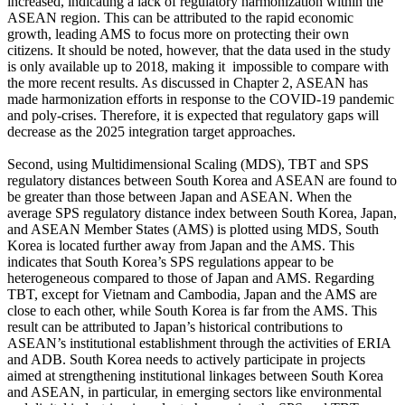
increased, indicating a lack of regulatory harmonization within the
ASEAN region. This can be attributed to the rapid economic
growth, leading AMS to focus more on protecting their own
citizens. It should be noted, however, that the data used in the study
is only available up to 2018, making it impossible to compare with
the more recent results. As discussed in Chapter 2, ASEAN has
made harmonization efforts in response to the COVID-19 pandemic
and poly-crises. Therefore, it is expected that regulatory gaps will
decrease as the 2025 integration target approaches.
Second, using Multidimensional Scaling (MDS), TBT and SPS
regulatory distances between South Korea and ASEAN are found to
be greater than those between Japan and ASEAN. When the
average SPS regulatory distance index between South Korea, Japan,
and ASEAN Member States (AMS) is plotted using MDS, South
Korea is located further away from Japan and the AMS. This
indicates that South Korea’s SPS regulations appear to be
heterogeneous compared to those of Japan and AMS. Regarding
TBT, except for Vietnam and Cambodia, Japan and the AMS are
close to each other, while South Korea is far from the AMS. This
result can be attributed to Japan’s historical contributions to
ASEAN’s institutional establishment through the activities of ERIA
and ADB. South Korea needs to actively participate in projects
aimed at strengthening institutional linkages between South Korea
and ASEAN, in particular, in emerging sectors like environmental