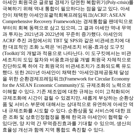
아세안 회원국은 글로벌 경제가 당면한 복합위기(Poly-crisis)를
극복하기 위해 역내 통합이 필요하다는 점을 알고 있다. 아세
안이 채택한 아세안포괄적회복프레임워크(ACRF: ASEAN
Comprehensive Recovery Framework)는 경제통합을 팬데믹으로
부터의 회복 동력으로 삼고 있으며, 그 결과 아세안 역내 무역
과 투자는 2021년과 2022년에 꾸준히 증가했다. 아세안의
ACRF 추진 과정에서의 TBT 및 SPS와 같은 비관세조치에 대
한 대표적인 조화 노력은 ‘비관세조치 비용-효과성 도구킷
(Toolkit)’의 개발과 적용으로 나타난다. 이 도구킷에서는 비관
세조치의 도입 절차와 비용효과성을 개별 회원국 자체적으로
진단하도록 하여 각 회원국의 비관세조치가 조화되도록 유도
했다. 또한 2021년 아세안이 채택한 ‘아세안경제공동체 달성
을 위한 순환경제프레임워크(Framework for Circular Economy
for the ASEAN Economic Community)’도 규제조화의 노력으로
이해할 수 있다. 기존 제조업에 대한 규제는 이미 고착화되어
규제조화에 시간이 걸릴 수 있겠지만, 새롭게 부상하는 순환상
품 및 서비스 부문에 대해서는 상대적으로 유연하게 아세안 역
내 규제조화를 시도할 수 있다. 순환상품 및 서비스에 대한 표
준 조화 및 상호인정협정을 통해 한국과 아세안이 협력할 수
있다면, 양 지역 간 무역증진효과를 기대할 수 있으며, 생산의
효율성 개선과 함께 지역 통합도 촉진할 수 있다.