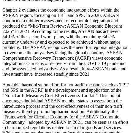
Chapter 2 evaluates the economic integration efforts within the
ASEAN region, focusing on TBT and SPS. In 2020, ASEAN
conducted a mid-term assessment of economic integration and
produced the “Mid-Term Review: ASEAN Economic Blueprint
2025” in 2021. According to the results, ASEAN has achieved
54.1% of the sectoral work plans, with the remaining 34.2%
currently underway and expected to be achieved without major
problems. The ASEAN recognizes the need for regional integration
to overcome the poly-crises facing the global economy. ASEAN
Comprehensive Recovery Framework (ACRF) views economic
integration as a means of recovery from the COVID-19 pandemic
and the associated poly-crises. As a result, intra-ASEAN trade and
investment have increased steadily since 2021.
A notable harmonization effort for non-tariff measures such as TBT
and SPS in the ACRF is the development and application of the
“Non-Tariff Measures Cost-Effectiveness Toolkit.” This toolkit
encourages individual ASEAN member states to assess both the
introduction process and the cost-effectiveness of their non-tariff
measures, thereby promoting harmonization. Additionally, the
“Framework for Circular Economy for the ASEAN Economic
Community,” adopted by ASEAN in 2021, can be seen as an effort
to harmonized regulations related to circular goods and services.
While existing regulations in manufacturing sectors may require