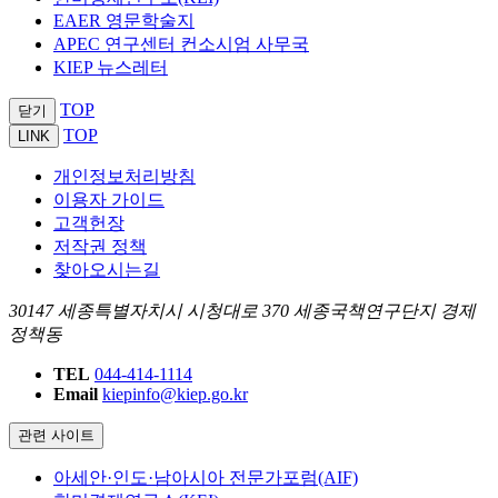
EAER 영문학술지
APEC 연구센터 컨소시엄 사무국
KIEP 뉴스레터
TOP
닫기
TOP
LINK
개인정보처리방침
이용자 가이드
고객헌장
저작권 정책
찾아오시는길
30147 세종특별자치시 시청대로 370 세종국책연구단지 경제
정책동
TEL
044-414-1114
Email
kiepinfo@kiep.go.kr
관련 사이트
아세안·인도·남아시아 전문가포럼(AIF)