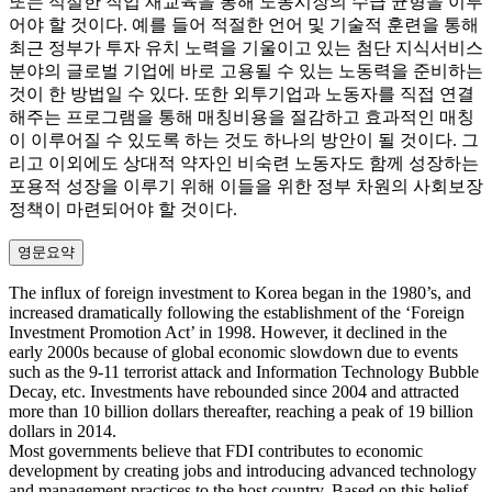
또는 적절한 직업 재교육을 통해 노동시장의 수급 균형을 이루
어야 할 것이다. 예를 들어 적절한 언어 및 기술적 훈련을 통해
최근 정부가 투자 유치 노력을 기울이고 있는 첨단 지식서비스
분야의 글로벌 기업에 바로 고용될 수 있는 노동력을 준비하는
것이 한 방법일 수 있다. 또한 외투기업과 노동자를 직접 연결
해주는 프로그램을 통해 매칭비용을 절감하고 효과적인 매칭
이 이루어질 수 있도록 하는 것도 하나의 방안이 될 것이다. 그
리고 이외에도 상대적 약자인 비숙련 노동자도 함께 성장하는
포용적 성장을 이루기 위해 이들을 위한 정부 차원의 사회보장
정책이 마련되어야 할 것이다.
영문요약
The influx of foreign investment to Korea began in the 1980’s, and
increased dramatically following the establishment of the ‘Foreign
Investment Promotion Act’ in 1998. However, it declined in the
early 2000s because of global economic slowdown due to events
such as the 9-11 terrorist attack and Information Technology Bubble
Decay, etc. Investments have rebounded since 2004 and attracted
more than 10 billion dollars thereafter, reaching a peak of 19 billion
dollars in 2014.
Most governments believe that FDI contributes to economic
development by creating jobs and introducing advanced technology
and management practices to the host country. Based on this belief,