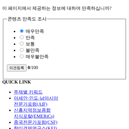
이 페이지에서 제공하는 정보에 대하여 만족하십니까?
콘텐츠 만족도 조사
매우만족
만족
보통
불만족
매우불만족
0
/100
QUICK LINK
주제별 키워드
아세안·인도·남아시아
전문가포럼(AIF)
신흥지역정보종합
지식포탈(EMERiCs)
중국전문가포럼(CSF)
한미경제연구소(KEI)