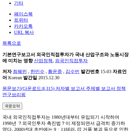
기타
페이스북
트위터
카카오톡
URL 복사
목록으로
기본연구보고서
외국인직접투자가 국내 산업구조와 노동시장
에 미치는 영향
산업정책
,
외국인직접투자
저자
최혜린
,
한민수
,
황운중
,
김수빈
발간번호
15-03
자료언
어
Korean
발간일
2015.12.30
원문보기(다운로드:8,315)
저자별 보고서
주제별 보고서
정책
연구브리핑
국문요약
국내 외국인직접투자는 1980년대부터 유입되기 시작하여
1998년 ？외국인투자 촉진법？이 제정되면서 급격히 증가하
였다. 2000년대 초반에는 9ㆍ11테러, IT 거품 붕괴 등으로 인한