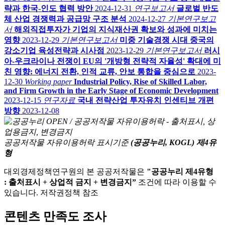
략과 한국-인도 협력 방안
2024-12-31
연구보고서
글로벌 반도
체 산업 경쟁력과 공급망 구조 분석
2024-12-27
기본연구보고
서
해외직접투자가 기업의 지식재산권 확보와 성과에 미치는
영향
2023-12-29
기본연구보고서
미중 기술경쟁 시대 중국의
강소기업 육성전략과 시사점
2023-12-29
기본연구보고서
러시
아-우크라이나 전쟁이 EU의 '개방형 전략적 자율성' 확대에 미
친 영향: 에너지 전환, 인적 교류, 안보 통합을 중심으로
2023-
12-30
Working paper
Industrial Policy, Rise of Skilled Labor,
and Firm Growth in the Early Stage of Economic Development
2023-12-15
연구자료
국내 전략산업 투자유치 인센티브 개편
방향
2023-12-08
공공저작물 자유이용허락 표시기준
(공공누리, KOGL) 제4유
형
대외경제정책연구원의 본 공공저작물은
"공공누리 제4유형
: 출처표시 + 상업적 금지 + 변경금지”
조건에 따라 이용할 수
있습니다. 저작권정책 참조
콘텐츠 만족도 조사