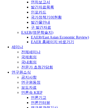
연차보고서
발간자료목록
인포카드
국가정책기여현황
발간물안내
구 발간자료
EAER(영문학술지)
EAER(East Asian Economic Review)
EAER 홈페이지 바로가기
세미나
전체세미나
국제회의
국내회의
전문가 초청간담회
연구원소식
공지사항
연구원동정
보도자료
언론속 KIEP
언론기고
언론인터뷰
연구원관련기사