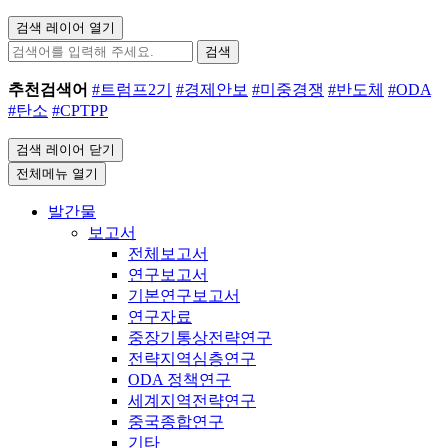
검색 레이어 열기
검색
추천검색어
#트럼프2기
#경제안보
#미중경쟁
#반도체
#ODA
#탄소
#CPTPP
검색 레이어 닫기
전체메뉴 열기
발간물
보고서
전체보고서
연구보고서
기본연구보고서
연구자료
중장기통상전략연구
전략지역심층연구
ODA 정책연구
세계지역전략연구
중국종합연구
기타