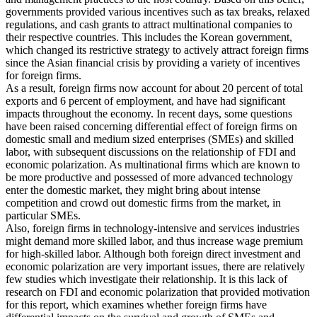
governments provided various incentives such as tax breaks, relaxed
regulations, and cash grants to attract multinational companies to
their respective countries. This includes the Korean government,
which changed its restrictive strategy to actively attract foreign firms
since the Asian financial crisis by providing a variety of incentives
for foreign firms.
As a result, foreign firms now account for about 20 percent of total
exports and 6 percent of employment, and have had significant
impacts throughout the economy. In recent days, some questions
have been raised concerning differential effect of foreign firms on
domestic small and medium sized enterprises (SMEs) and skilled
labor, with subsequent discussions on the relationship of FDI and
economic polarization. As multinational firms which are known to
be more productive and possessed of more advanced technology
enter the domestic market, they might bring about intense
competition and crowd out domestic firms from the market, in
particular SMEs.
Also, foreign firms in technology-intensive and services industries
might demand more skilled labor, and thus increase wage premium
for high-skilled labor. Although both foreign direct investment and
economic polarization are very important issues, there are relatively
few studies which investigate their relationship. It is this lack of
research on FDI and economic polarization that provided motivation
for this report, which examines whether foreign firms have