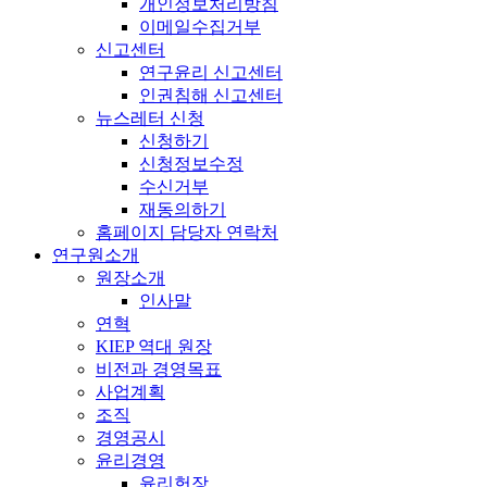
개인정보처리방침
이메일수집거부
신고센터
연구윤리 신고센터
인권침해 신고센터
뉴스레터 신청
신청하기
신청정보수정
수신거부
재동의하기
홈페이지 담당자 연락처
연구원소개
원장소개
인사말
연혁
KIEP 역대 원장
비전과 경영목표
사업계획
조직
경영공시
윤리경영
윤리헌장