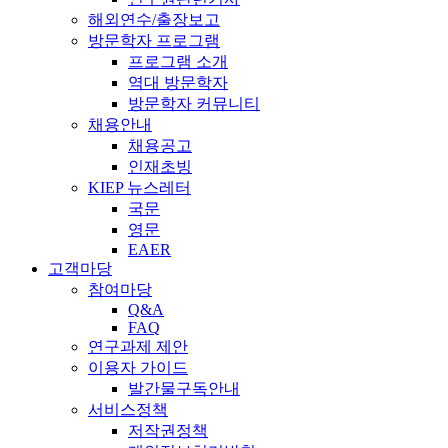
해외연수/출장보고
방문학자 프로그램
프로그램 소개
역대 방문학자
방문학자 커뮤니티
채용안내
채용공고
인재초빙
KIEP 뉴스레터
국문
영문
EAER
고객마당
참여마당
Q&A
FAQ
연구과제 제안
이용자 가이드
발간물구독안내
서비스정책
저작권정책