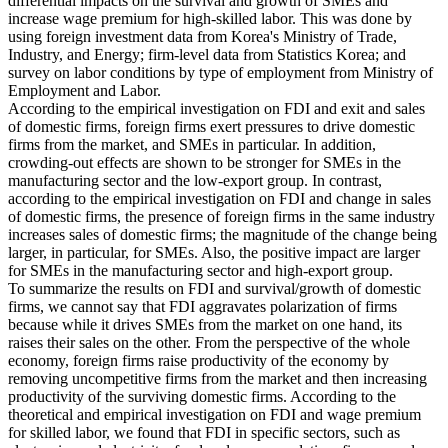
differential impacts on the survival and growth of SMEs and
increase wage premium for high-skilled labor. This was done by
using foreign investment data from Korea's Ministry of Trade,
Industry, and Energy; firm-level data from Statistics Korea; and
survey on labor conditions by type of employment from Ministry of
Employment and Labor.
According to the empirical investigation on FDI and exit and sales
of domestic firms, foreign firms exert pressures to drive domestic
firms from the market, and SMEs in particular. In addition,
crowding-out effects are shown to be stronger for SMEs in the
manufacturing sector and the low-export group. In contrast,
according to the empirical investigation on FDI and change in sales
of domestic firms, the presence of foreign firms in the same industry
increases sales of domestic firms; the magnitude of the change being
larger, in particular, for SMEs. Also, the positive impact are larger
for SMEs in the manufacturing sector and high-export group.
To summarize the results on FDI and survival/growth of domestic
firms, we cannot say that FDI aggravates polarization of firms
because while it drives SMEs from the market on one hand, its
raises their sales on the other. From the perspective of the whole
economy, foreign firms raise productivity of the economy by
removing uncompetitive firms from the market and then increasing
productivity of the surviving domestic firms. According to the
theoretical and empirical investigation on FDI and wage premium
for skilled labor, we found that FDI in specific sectors, such as