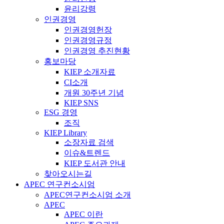
윤리강령
인권경영
인권경영헌장
인권경영규정
인권경영 추진현황
홍보마당
KIEP 소개자료
CI소개
개원 30주년 기념
KIEP SNS
ESG 경영
조직
KIEP Library
소장자료 검색
이슈&트렌드
KIEP 도서관 안내
찾아오시는길
APEC 연구컨소시엄
APEC연구컨소시엄 소개
APEC
APEC 이란