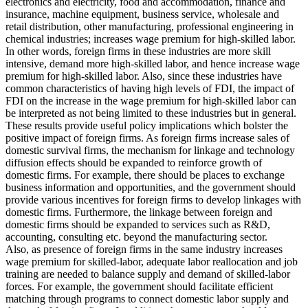
electronics and electricity, food and accommodation, finance and
insurance, machine equipment, business service, wholesale and
retail distribution, other manufacturing, professional engineering in
chemical industries; increases wage premium for high-skilled labor.
In other words, foreign firms in these industries are more skill
intensive, demand more high-skilled labor, and hence increase wage
premium for high-skilled labor. Also, since these industries have
common characteristics of having high levels of FDI, the impact of
FDI on the increase in the wage premium for high-skilled labor can
be interpreted as not being limited to these industries but in general.
These results provide useful policy implications which bolster the
positive impact of foreign firms. As foreign firms increase sales of
domestic survival firms, the mechanism for linkage and technology
diffusion effects should be expanded to reinforce growth of
domestic firms. For example, there should be places to exchange
business information and opportunities, and the government should
provide various incentives for foreign firms to develop linkages with
domestic firms. Furthermore, the linkage between foreign and
domestic firms should be expanded to services such as R&D,
accounting, consulting etc. beyond the manufacturing sector.
Also, as presence of foreign firms in the same industry increases
wage premium for skilled-labor, adequate labor reallocation and job
training are needed to balance supply and demand of skilled-labor
forces. For example, the government should facilitate efficient
matching through programs to connect domestic labor supply and