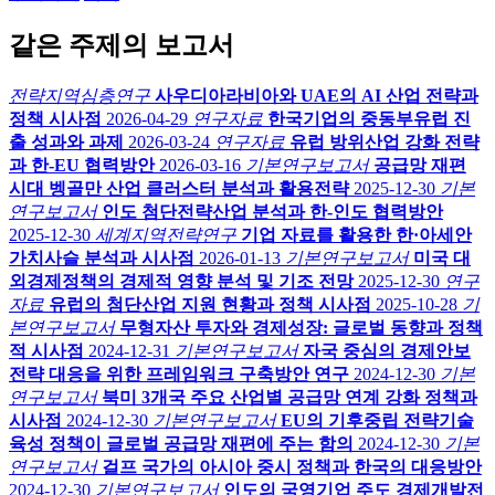
같은 주제의 보고서
전략지역심층연구
사우디아라비아와 UAE의 AI 산업 전략과
정책 시사점
2026-04-29
연구자료
한국기업의 중동부유럽 진
출 성과와 과제
2026-03-24
연구자료
유럽 방위산업 강화 전략
과 한-EU 협력방안
2026-03-16
기본연구보고서
공급망 재편
시대 벵골만 산업 클러스터 분석과 활용전략
2025-12-30
기본
연구보고서
인도 첨단전략산업 분석과 한-인도 협력방안
2025-12-30
세계지역전략연구
기업 자료를 활용한 한·아세안
가치사슬 분석과 시사점
2026-01-13
기본연구보고서
미국 대
외경제정책의 경제적 영향 분석 및 기조 전망
2025-12-30
연구
자료
유럽의 첨단산업 지원 현황과 정책 시사점
2025-10-28
기
본연구보고서
무형자산 투자와 경제성장: 글로벌 동향과 정책
적 시사점
2024-12-31
기본연구보고서
자국 중심의 경제안보
전략 대응을 위한 프레임워크 구축방안 연구
2024-12-30
기본
연구보고서
북미 3개국 주요 산업별 공급망 연계 강화 정책과
시사점
2024-12-30
기본연구보고서
EU의 기후중립 전략기술
육성 정책이 글로벌 공급망 재편에 주는 함의
2024-12-30
기본
연구보고서
걸프 국가의 아시아 중시 정책과 한국의 대응방안
2024-12-30
기본연구보고서
인도의 국영기업 주도 경제개발전