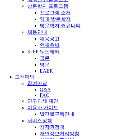
방문학자 프로그램
프로그램 소개
역대 방문학자
방문학자 커뮤니티
채용안내
채용공고
인재초빙
KIEP 뉴스레터
국문
영문
EAER
고객마당
참여마당
Q&A
FAQ
연구과제 제안
이용자 가이드
발간물구독안내
서비스정책
저작권정책
개인정보처리방침