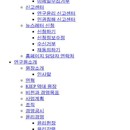
이메일수집거부
신고센터
연구윤리 신고센터
인권침해 신고센터
뉴스레터 신청
신청하기
신청정보수정
수신거부
재동의하기
홈페이지 담당자 연락처
연구원소개
원장소개
인사말
연혁
KIEP 역대 원장
비전과 경영목표
사업계획
조직
경영공시
윤리경영
윤리헌장
윤리강령