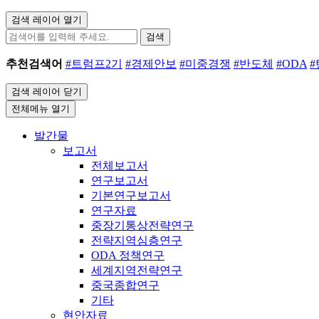
검색 레이어 열기
검색
추천검색어
#트럼프2기
#경제안보
#미중경쟁
#반도체
#ODA
검색 레이어 닫기
전체메뉴 열기
발간물
보고서
전체보고서
연구보고서
기본연구보고서
연구자료
중장기통상전략연구
전략지역심층연구
ODA 정책연구
세계지역전략연구
중국종합연구
기타
현안자료