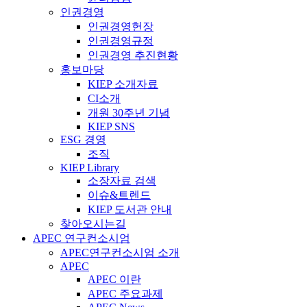
인권경영
인권경영헌장
인권경영규정
인권경영 추진현황
홍보마당
KIEP 소개자료
CI소개
개원 30주년 기념
KIEP SNS
ESG 경영
조직
KIEP Library
소장자료 검색
이슈&트렌드
KIEP 도서관 안내
찾아오시는길
APEC 연구컨소시엄
APEC연구컨소시엄 소개
APEC
APEC 이란
APEC 주요과제