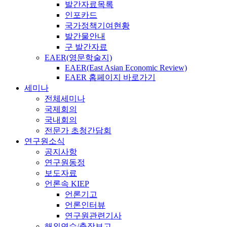
발간자료목록
인포카드
국가정책기여현황
발간물안내
구 발간자료
EAER(영문학술지)
EAER(East Asian Economic Review)
EAER 홈페이지 바로가기
세미나
전체세미나
국제회의
국내회의
전문가 초청간담회
연구원소식
공지사항
연구원동정
보도자료
언론속 KIEP
언론기고
언론인터뷰
연구원관련기사
해외연수/출장보고