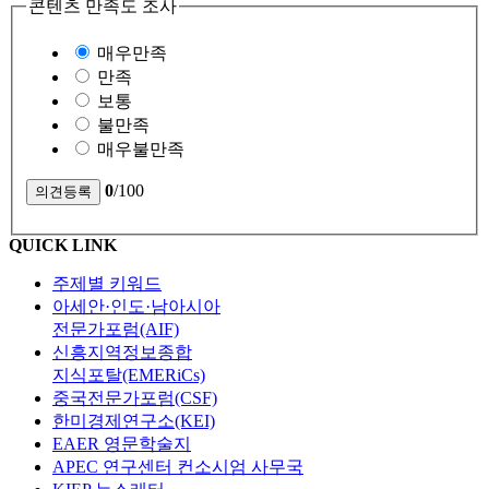
콘텐츠 만족도 조사
매우만족
만족
보통
불만족
매우불만족
0
/100
QUICK LINK
주제별 키워드
아세안·인도·남아시아
전문가포럼(AIF)
신흥지역정보종합
지식포탈(EMERiCs)
중국전문가포럼(CSF)
한미경제연구소(KEI)
EAER 영문학술지
APEC 연구센터 컨소시엄 사무국