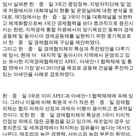
앞서 살펴본 한ㆍ중ㆍ일 3국간 중앙정부, 지방자치단체 및 업
계 차원에서의 대화채널의 현황 및 운영실태에 대한 분석을 토
대로, 제5장에서는 한ㆍ중ㆍ일 3국이 이들 대화채널을 보완하
고 체계화함으로써 3국간 경제협력을 보다 효과적으로 증진시
키는 한편, 지역경제 통합 차원에서의 장기목표인 동북아 경제
공동체 및 동아시아 경제공동체를 실현하기 위한 중기목표로
서 한ㆍ중ㆍ일 경제협의체 구상을 제안하였다.
그리고 한ㆍ중ㆍ일 경제협의체의 특성과 추진방안을 다루기
에 앞서, 현재 아ㆍ태지역 및 동아시아 지역에서 운영되고 있
는 유사한 지역경제협력체인 APEC, 아세안+3 협력체제 및 통
합 면에서 가장 앞서 2015년을 목표로 공동체 건설을 추진하고
있는 아세안을 사례로 검토하였다.
한ㆍ중ㆍ일 3국은 이미 APEC과 아세안+3 협력체제에 속해 있
다. 그러나 이들에 비해 회원국 수가 적은 한ㆍ중ㆍ일 경제협
의체는 협의 의제의 선정과 과제의 이행이 용이하고 효과적일
것이다. 또한 한ㆍ중ㆍ일 경제협의체의 특성은 3국이 지리적
인접성 외에도 많은 공통점을 갖고 있으며, 제조업의 경우 상
호의존도 및 세계경제에서 차지하는 점유율이 높다는 데서도
나온다. 제조업의 높은 경쟁력, 서비스와 농업 부문의 취약성,