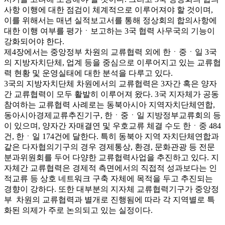
사항 이행에 대한 점검이 체계적으로 이루어져야 할 것이며,
이를 위해서는 매년 실적보고서를 통해 정상회의 합의사항에
대한 이행 여부를 평가ㆍ보고하는 3국 협력 사무국의 기능이
강화되어야 한다.
제4장에서는 중앙정부 차원의 교류협력 외에 한ㆍ중ㆍ일 3국
의 지방자치단체, 업계 등을 중심으로 이루어지고 있는 교류협
력 현황 및 운영실태에 대한 분석을 다루고 있다.
3국의 지방자치단체 차원에서의 교류협력은 3자간 혹은 양자
간 교류협력이 모두 활발히 이루어져 왔다. 3국 지자체가 공동
참여하는 교류협력 사례로는 동북아시아 지역자치단체연합,
동아시아경제교류추진기구, 한ㆍ중ㆍ일 지방정부교류회의 등
이 있으며, 양자간 자매결연 및 우호교류 체결 수도 한ㆍ중 484
건, 한ㆍ일 174건에 달한다. 특히 동북아 지역 자치단체연합과
같은 다자협의기구의 경우 경제통상, 환경, 문화관광 등 전문
분과위원회를 두어 다양한 교류협력사업을 추진하고 있다. 지
자체간 교류협력은 경제적 측면에서의 직접적 성과보다는 인
적교류 등 상호 네트워크 구축 자체에 목적을 두고 추진되는
경향이 강하다. 또한 대부분의 지자체 교류협력기구가 중앙정
부 차원의 교류협력과 별개로 진행됨에 따라 각 지역별로 특
화된 의제가 주로 논의되고 있는 실정이다.