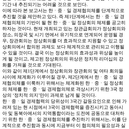
기간 내 추진되기는 어려울 것으로 보인다.
이에 따라 본 보고서는 한ㆍ중ㆍ일 경제협의체를 단계적으로
추진할 것을 제안하고 있다. 즉 제1단계에서는 한ㆍ중ㆍ일 경
제협의체의 기반이 될 현 한ㆍ중ㆍ일 정상회의 체제를 공고히
하자는 것이다. 현재 개최되고 있는 장관급회의가 정상회의와
장소, 의장국 및 시기 면에서 유기적으로 연계되어 운영될 경
우, 장관회의는 정상회의를 더 효과적으로 지원할 수 있고 정
상회의에서 합의된 과제도 보다 체계적으로 관리되고 이행될
수 있을 것이다. 결국 이는 정상회의의 효과성과 위상을 높이
게 될 것이고, 제고된 정상회의의 위상은 정치적 리더십의 강
화를 가져올 것으로 기대된다.
이와 같이 제1단계에서 정상회의와 장관회의 및 여타 회의들
사이에 체계화가 이루어질 경우, 제2단계에서 한ㆍ중ㆍ일 경
제협의체를 이룩하기 위해서는 체계화된 한ㆍ중ㆍ일 정상회
의 체제를 한ㆍ중ㆍ일 경제협의체로 격상시키기 위한 3국 정
상의 ‘정치적 의지’만이 과제로 남게 될 것이다.
한ㆍ중ㆍ일 경제협력의 당위성이 3국간 갈등요인으로 인해 가
려져 있는 현 시점에서 3국이 경제협력을 증진시키고 동아시
아 및 동북아에서의 지역통합이라는 도전에 공동으로 대처하
기 위한 한ㆍ중ㆍ일 경제협의체를 추진하기 위해서는, 이를 단
계적으로 추진함과 동시에 지금부터 이 협의체의 필요성과 실