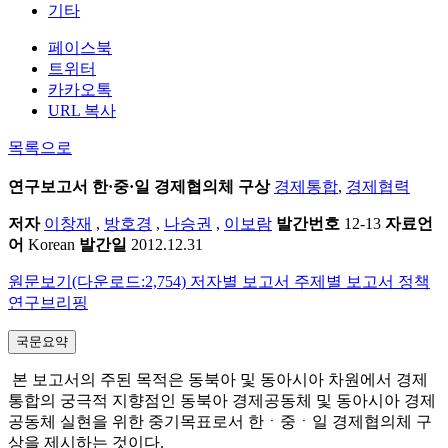
기타
페이스북
트위터
카카오톡
URL 복사
목록으로
연구보고서
한·중·일 경제협의체 구상
경제통합
,
경제협력
저자
이창재
,
방호경
,
나승권
,
이보람
발간번호
12-13
자료언
어
Korean
발간일
2012.12.31
원문보기(다운로드:2,754)
저자별 보고서
주제별 보고서
정책
연구브리핑
국문요약
본 보고서의 주된 목적은 동북아 및 동아시아 차원에서 경제
통합의 궁극적 지향점인 동북아 경제공동체 및 동아시아 경제
공동체 실현을 위한 중기목표로서 한ㆍ중ㆍ일 경제협의체 구
상을 제시하는 것이다.