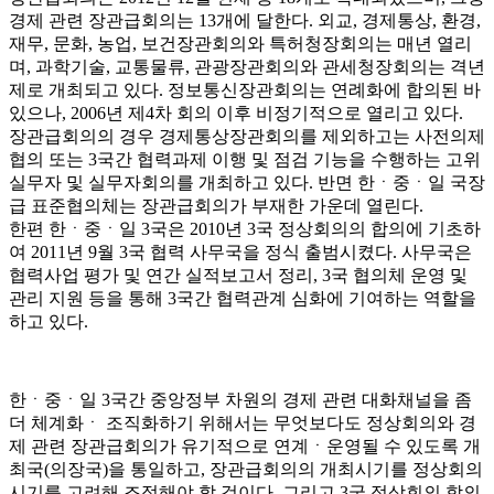
경제 관련 장관급회의는 13개에 달한다. 외교, 경제통상, 환경,
재무, 문화, 농업, 보건장관회의와 특허청장회의는 매년 열리
며, 과학기술, 교통물류, 관광장관회의와 관세청장회의는 격년
제로 개최되고 있다. 정보통신장관회의는 연례화에 합의된 바
있으나, 2006년 제4차 회의 이후 비정기적으로 열리고 있다.
장관급회의의 경우 경제통상장관회의를 제외하고는 사전의제
협의 또는 3국간 협력과제 이행 및 점검 기능을 수행하는 고위
실무자 및 실무자회의를 개최하고 있다. 반면 한ㆍ중ㆍ일 국장
급 표준협의체는 장관급회의가 부재한 가운데 열린다.
한편 한ㆍ중ㆍ일 3국은 2010년 3국 정상회의의 합의에 기초하
여 2011년 9월 3국 협력 사무국을 정식 출범시켰다. 사무국은
협력사업 평가 및 연간 실적보고서 정리, 3국 협의체 운영 및
관리 지원 등을 통해 3국간 협력관계 심화에 기여하는 역할을
하고 있다.
한ㆍ중ㆍ일 3국간 중앙정부 차원의 경제 관련 대화채널을 좀
더 체계화ㆍ 조직화하기 위해서는 무엇보다도 정상회의와 경
제 관련 장관급회의가 유기적으로 연계ㆍ운영될 수 있도록 개
최국(의장국)을 통일하고, 장관급회의의 개최시기를 정상회의
시기를 고려해 조정해야 할 것이다. 그리고 3국 정상회의 합의