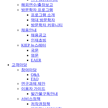
해외연수/출장보고
방문학자 프로그램
프로그램 소개
역대 방문학자
방문학자 커뮤니티
채용안내
채용공고
인재초빙
KIEP 뉴스레터
국문
영문
EAER
고객마당
참여마당
Q&A
FAQ
연구과제 제안
이용자 가이드
발간물구독안내
서비스정책
저작권정책