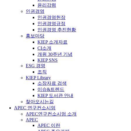
윤리강령
인권경영
인권경영헌장
인권경영규정
인권경영 추진현황
홍보마당
KIEP 소개자료
CI소개
개원 30주년 기념
KIEP SNS
ESG 경영
조직
KIEP Library
소장자료 검색
이슈&트렌드
KIEP 도서관 안내
찾아오시는길
APEC 연구컨소시엄
APEC연구컨소시엄 소개
APEC
APEC 이란