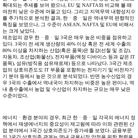
확대되는 추세를 보여 왔으나, EU 및 NAFTA와 비교해 볼 때
여전히 낮은 수준에 머물고 있다. 그리고 지역무역 내향성지수
를 추가적으로 분석한 결과, 한ㆍ중ㆍ일은 역내무역 편향적인
특징을 보였으나, 그 수준이 ASEAN, NAFTA 및 EU에 비해서
는 크게 낮았다.
제조업의 경우 한ㆍ중ㆍ일 3국은 매우 높은 비중을 점유하고
있다. 3국이 전 세계 생산량의 40% 이상 혹은 전 세계 수출의
80% 이상을 차지하는 산업(혹은 품목)은 철강(선철 및 조강),
자동차, 조선업(화물선), 전자부품(액정 디바이스 등과 같은 IT
품목), 섬유(방직용 섬유재료제) 등으로 나타났다. 3국간 제조
업의 상호의존도도 IT 부품을 포함하는 전자기기 및 비전자기
기 분야 등에서 높은 것으로 분석되었다. 반면 농수산업의 경
우 3국의 수출에서 역내국이 차지하는 비중은 높은 편이나, 역
내 총수출에서 농업 및 수산업이 차지하는 규모는 매우 낮은
수준이었다.
에너지ㆍ환경 분야의 경우, 최근 한ㆍ중ㆍ일 각국의 에너지 정
책에서 재생에너지의 중요성이 제고됨에 따라 이와 관련된 산
업 분야에서 3국간 상호의존도가 증가세를 보였다. 금융부문
의 3국간 상호의존 관계는 역내 금융시장 안정을 위한 협력을