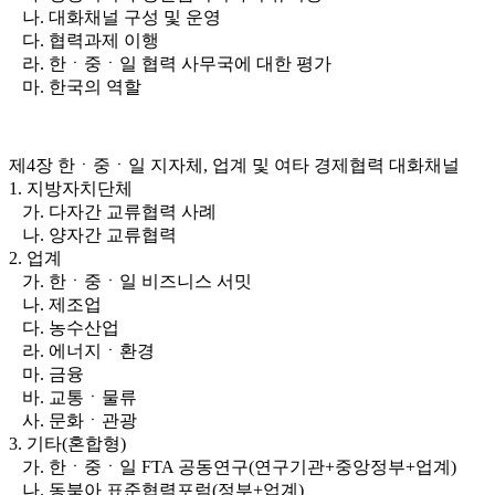
나. 대화채널 구성 및 운영
다. 협력과제 이행
라. 한ㆍ중ㆍ일 협력 사무국에 대한 평가
마. 한국의 역할
제4장 한ㆍ중ㆍ일 지자체, 업계 및 여타 경제협력 대화채널
1. 지방자치단체
가. 다자간 교류협력 사례
나. 양자간 교류협력
2. 업계
가. 한ㆍ중ㆍ일 비즈니스 서밋
나. 제조업
다. 농수산업
라. 에너지ㆍ환경
마. 금융
바. 교통ㆍ물류
사. 문화ㆍ관광
3. 기타(혼합형)
가. 한ㆍ중ㆍ일 FTA 공동연구(연구기관+중앙정부+업계)
나. 동북아 표준협력포럼(정부+업계)