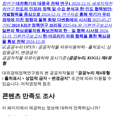
합연구
대전환기의 대중국 전략 연구1
2024-12-31
세계지역전
략연구
인도의 인프라 정책 및 수요 분석과 한·인도 협력방안:
개발협력을 중심으로
2024-12-31
연구자료
홍해 위기가 우리
경제에 미친 영향과 물류 회랑 다변화에의 시사점
2025-05-27
기타
2024 KIEP 정책연구 브리핑
2025-04-30
기본연구보고서
일본의 핵심광물자원 확보전략과 한ㆍ일 협력 시사점
2024-
12-31
기본연구보고서
한-아프리카 자원 협력을 통한 핵심광
물 확보 전략
2024-12-30
공공저작물 자유이용허락 표시기준
(공공누리, KOGL) 제4유
형
대외경제정책연구원의 본 공공저작물은
"공공누리 제4유형
: 출처표시 + 상업적 금지 + 변경금지”
조건에 따라 이용할 수
있습니다. 저작권정책 참조
콘텐츠 만족도 조사
이 페이지에서 제공하는 정보에 대하여 만족하십니까?