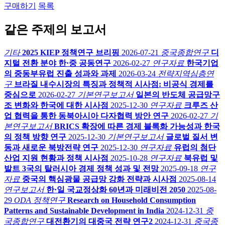
구매하기
목록
같은 주제의 보고서
기타
2025 KIEP 정책연구 브리핑
2026-07-21
중국종합연구
디
지털 전환 분야 한·중 공동연구
2026-02-27
연구자료
한국기업
의 중동부유럽 진출 성과와 과제
2026-03-24
전략지역심층연
구
브라질 내수시장의 특징과 정책적 시사점: 비공식 경제를
중심으로
2026-02-27
기본연구보고서
일본의 반도체 공급망구
조 변화와 한국에 대한 시사점
2025-12-30
연구자료
크루즈 산
업 협력을 통한 동북아시아 다자협력 방안 연구
2026-02-27
기
본연구보고서
BRICS 확장에 따른 경제 블록화 가능성과 한국
의 정책 방향 연구
2025-12-30
기본연구보고서
글로벌 질서 변
동과 새로운 북방전략 연구
2025-12-30
연구자료
유럽의 첨단
산업 지원 현황과 정책 시사점
2025-10-28
연구자료
북유럽 및
발트 3국의 탈러시아 경제 정책 성과 및 전망
2025-09-18
연구
자료
중국의 핵심광물 공급망 강화 전략과 시사점
2025-08-14
연구보고서
한·일 국교정상화 60년과 미래비전 2050
2025-08-
29
ODA 정책연구
Research on Household Consumption
Patterns and Sustainable Development in India
2024-12-31
중
국종합연구
대전환기의 대중국 전략 연구2
2024-12-31
중국종