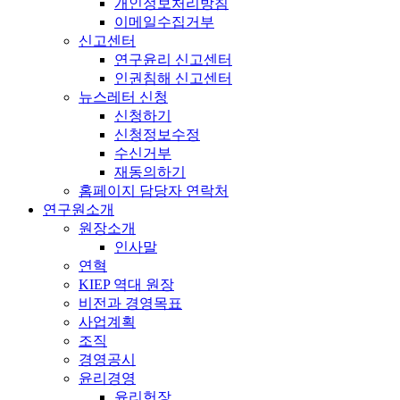
개인정보처리방침
이메일수집거부
신고센터
연구윤리 신고센터
인권침해 신고센터
뉴스레터 신청
신청하기
신청정보수정
수신거부
재동의하기
홈페이지 담당자 연락처
연구원소개
원장소개
인사말
연혁
KIEP 역대 원장
비전과 경영목표
사업계획
조직
경영공시
윤리경영
윤리헌장