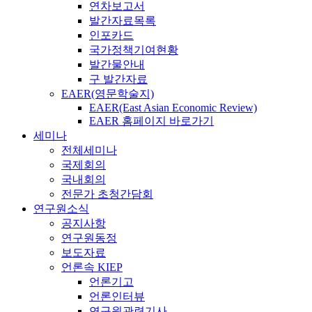
연차보고서
발간자료목록
인포카드
국가정책기여현황
발간물안내
구 발간자료
EAER(영문학술지)
EAER(East Asian Economic Review)
EAER 홈페이지 바로가기
세미나
전체세미나
국제회의
국내회의
전문가 초청간담회
연구원소식
공지사항
연구원동정
보도자료
언론속 KIEP
언론기고
언론인터뷰
연구원관련기사