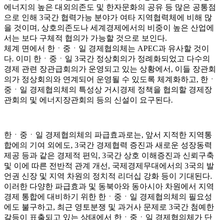
에너지의 높은 대외의존도 및 한자문화의 공유 등 많은 공통점
으로 인해 3국간 협력가능 분야가 여타 지역협력체에 비해 많
을 것이며, 상호의존도나 세계경제에서의 비중이 높은 산업에
서는 보다 구체적 협의가 가능할 것으로 보인다.
체계 면에서 한ㆍ중ㆍ일 경제협의체는 APEC과 유사할 것이
다. 이미 한ㆍ중ㆍ일 3국간 정상회의가 정례화되었고 다수의
경제 관련 장관급회의가 운영되고 있는 상황에서, 이들 장관회
의가 정상회의와 연계되어 운영될 수 있도록 체계화하고, 한ㆍ
중ㆍ일 경제협의체의 특성상 거시경제 정책을 협의할 경제장
관회의 및 에너지장관회의 등의 신설이 요구된다.
한ㆍ중ㆍ일 경제협의체의 파급효과로는, 앞서 지적한 지역통
합에의 기여 외에도, 3국간 경제협력 증진과 새로운 성장동력
제공 등과 같은 경제적 편익, 3국간 상호 이해증진과 신뢰구축
및 이에 따른 전반적 관계 개선, 국제경제무대에서의 3국의 발
언권 신장 및 지역 차원의 정치적 리더십 강화 등이 기대된다.
이러한 다양한 파급효과 및 동북아와 동아시아 차원에서 지역
경제 통합에 대비하기 위한 한ㆍ중ㆍ일 경제협의체의 필요성
에도 불구하고, 최근 영토분쟁 및 과거사 문제로 3국간 첨예한
갈등이 표출되고 있는 상태에서 한ㆍ중ㆍ일 경제협의체가 단