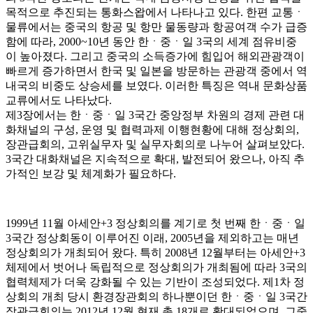
목적으로 추진되는 통화스왑에서 나타나고 있다. 한편 교통ㆍ
물류에서는 중국의 항공 및 항만 물동량과 항공여객 수가 급증
함에 따라, 2000~10년 동안 한ㆍ중ㆍ일 3국의 세계 점유비중
이 높아졌다. 그리고 중국의 소득증가에 힘입어 해외관광객이
빠르게 증가하면서 한국 및 일본을 방문하는 관광객 중에서 역
내국의 비중도 상승세를 보였다. 이러한 특징은 역내 문화상품
교류에서도 나타났다.
제3장에서는 한ㆍ중ㆍ일 3국간 중앙정부 차원의 경제 관련 대
화채널의 구성, 운영 및 협력과제 이행현황에 대해 정상회의,
장관급회의, 고위실무자 및 실무자회의로 나누어 살펴보았다.
3국간 대화채널은 지속적으로 확대, 발전되어 왔으나, 아직 추
가적인 보강 및 체계화가 필요하다.
1999년 11월 아세안+3 정상회의를 계기로 첫 번째 한ㆍ중ㆍ일
3국간 정상회동이 이루어진 이래, 2005년을 제외하고는 매년
정상회의가 개최되어 왔다. 특히 2008년 12월부터는 아세안+3
체제에서 벗어나 독립적으로 정상회의가 개최됨에 따라 3국의
협력체제가 더욱 강화될 수 있는 기반이 조성되었다. 제1차 정
상회의 개최 당시 환경장관회의 하나뿐이던 한ㆍ중ㆍ일 3국간
장관급회의는 2012년 12월 현재 총 18개로 확대되었으며, 그중