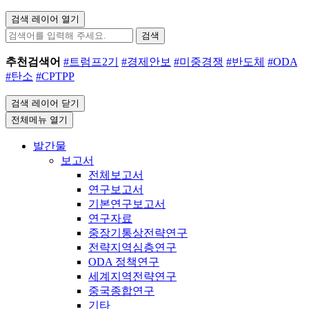
검색 레이어 열기
검색
추천검색어
#트럼프2기
#경제안보
#미중경쟁
#반도체
#ODA
#탄소
#CPTPP
검색 레이어 닫기
전체메뉴 열기
발간물
보고서
전체보고서
연구보고서
기본연구보고서
연구자료
중장기통상전략연구
전략지역심층연구
ODA 정책연구
세계지역전략연구
중국종합연구
기타