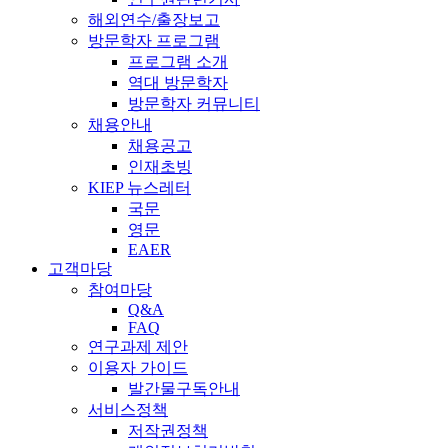
해외연수/출장보고
방문학자 프로그램
프로그램 소개
역대 방문학자
방문학자 커뮤니티
채용안내
채용공고
인재초빙
KIEP 뉴스레터
국문
영문
EAER
고객마당
참여마당
Q&A
FAQ
연구과제 제안
이용자 가이드
발간물구독안내
서비스정책
저작권정책