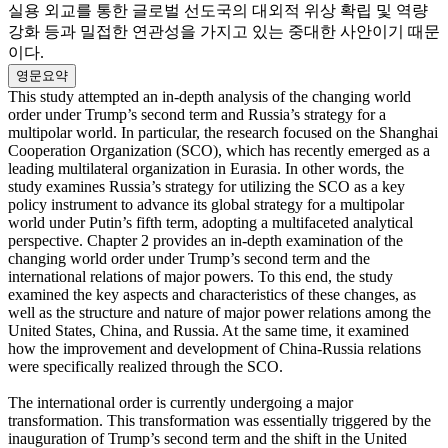
실용 외교를 통한 글로벌 선도국의 대외적 위상 확립 및 역량
강화 등과 밀접한 연관성을 가지고 있는 중대한 사안이기 때문
이다.
영문요약
This study attempted an in-depth analysis of the changing world
order under Trump’s second term and Russia’s strategy for a
multipolar world. In particular, the research focused on the Shanghai
Cooperation Organization (SCO), which has recently emerged as a
leading multilateral organization in Eurasia. In other words, the
study examines Russia’s strategy for utilizing the SCO as a key
policy instrument to advance its global strategy for a multipolar
world under Putin’s fifth term, adopting a multifaceted analytical
perspective. Chapter 2 provides an in-depth examination of the
changing world order under Trump’s second term and the
international relations of major powers. To this end, the study
examined the key aspects and characteristics of these changes, as
well as the structure and nature of major power relations among the
United States, China, and Russia. At the same time, it examined
how the improvement and development of China-Russia relations
were specifically realized through the SCO.
The international order is currently undergoing a major
transformation. This transformation was essentially triggered by the
inauguration of Trump’s second term and the shift in the United