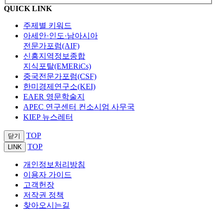
QUICK LINK
주제별 키워드
아세안·인도·남아시아
전문가포럼(AIF)
신흥지역정보종합
지식포탈(EMERiCs)
중국전문가포럼(CSF)
한미경제연구소(KEI)
EAER 영문학술지
APEC 연구센터 컨소시엄 사무국
KIEP 뉴스레터
TOP
닫기
TOP
LINK
개인정보처리방침
이용자 가이드
고객헌장
저작권 정책
찾아오시는길