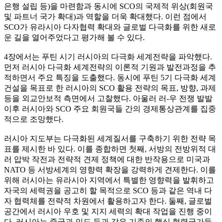
은행 설립 등)을 마련함과 동시에 SCO의 국제적 위상(회원국
및 파트너 국가 확대)과 역할을 더욱 확대했다. 이런 점에서
SCO가 유라시아 다자협력 확대와 글로벌 다극화를 위한 새로
운 길을 열어주었다고 평가해 볼 수 있다.
4장에서는 푸틴 시기 러시아의 다극화 세계전략을 파악했다.
먼저 러시아 다극화 세계전략의 이론적 기원과 발전과정을 추
적하면서 주요 특징을 도출했다. 동시에 푸틴 5기 다극화 세계
건설을 목표로 한 러시아의 SCO 활용 전략의 목표, 방향, 과제
등을 외교안보적 측면에서 고찰했다. 아울러 러-우 전쟁 발발
이후 러시아와 SCO 주요 회원국들 간의 경제통상관계를 집중
적으로 조망했다.
러시아 지도부는 다극화된 세계질서를 구축하기 위한 전략 목
표를 제시한 바 있다. 이를 종합하면 첫째, 서방의 전방위적 대
러 압박 작전과 전략적 견제 정책에 대한 반작용으로 미국과
NATO 등 서방세계의 영향력 확장을 강력하게 견제한다. 이를
위해 러시아는 유라시아 지역에서 특별한 영향력을 발휘하고
자국의 세력권을 공고히 할 목적으로 SCO 등과 같은 역내 다
자 협력체를 전략적 차원에서 활용하고자 한다. 둘째, 글로벌
공간에서 러시아 우호 및 지지 세력의 확대 작업을 진행 중이
다. 러시아는 중국과 인도 등과 같은 기존의 핵심 협력국가들