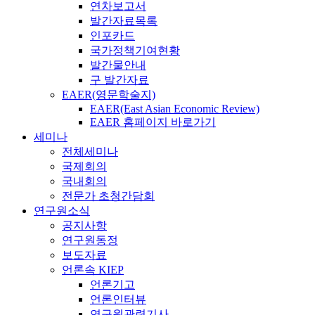
연차보고서
발간자료목록
인포카드
국가정책기여현황
발간물안내
구 발간자료
EAER(영문학술지)
EAER(East Asian Economic Review)
EAER 홈페이지 바로가기
세미나
전체세미나
국제회의
국내회의
전문가 초청간담회
연구원소식
공지사항
연구원동정
보도자료
언론속 KIEP
언론기고
언론인터뷰
연구원관련기사