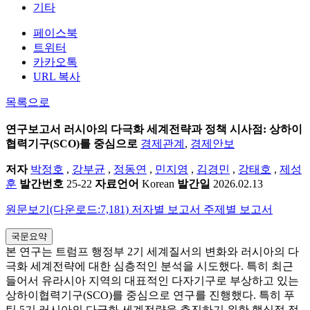
기타
페이스북
트위터
카카오톡
URL 복사
목록으로
연구보고서
러시아의 다극화 세계전략과 정책 시사점: 상하이
협력기구(SCO)를 중심으로
경제관계
,
경제안보
저자
박정호
,
강부균
,
정동연
,
민지영
,
김경민
,
강태호
,
제성
훈
발간번호
25-22
자료언어
Korean
발간일
2026.02.13
원문보기(다운로드:7,181)
저자별 보고서
주제별 보고서
국문요약
본 연구는 트럼프 행정부 2기 세계질서의 변화와 러시아의 다
극화 세계전략에 대한 심층적인 분석을 시도했다. 특히 최근
들어서 유라시아 지역의 대표적인 다자기구로 부상하고 있는
상하이협력기구(SCO)를 중심으로 연구를 진행했다. 특히 푸
틴 5기 러시아의 다극화 세계전략을 추진하기 위한 핵심적 정