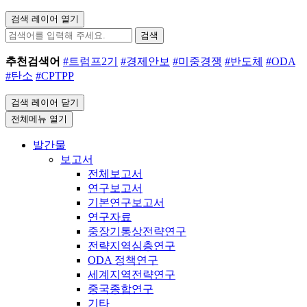
검색 레이어 열기
검색
추천검색어
#트럼프2기
#경제안보
#미중경쟁
#반도체
#ODA
#탄소
#CPTPP
검색 레이어 닫기
전체메뉴 열기
발간물
보고서
전체보고서
연구보고서
기본연구보고서
연구자료
중장기통상전략연구
전략지역심층연구
ODA 정책연구
세계지역전략연구
중국종합연구
기타