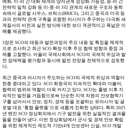
예화, 미·러 간 대화 재개와 양자관계 정상화 가능성, 중·러 간
전략적 밀착 강화 등 미·중·러 3각 관계의 새로운 구조와 동학
속에서 글로벌 사우스, 브릭스(BRICS), 그리고 중국과 미국 등
과의 전략적 관계 구축을 포함한 러시아가 추구하는 다극화 세
계질서의 비전과 실천 방식에 대한 보다 객관적이고 폭넓은 이
해를 제공했다.
3장은 SCO의 태동과 발전과정의 주요 내용 및 특징을 체계적
으로 조사하고 최근 SCO 확장 이후 주요 협력 방향과 중점 과
제를 고찰했다. 아울러 국제사회에서 SCO의 국제적 위상과 발
전 잠재력을 평가함과 동시에 발전 전망을 전체적으로 검토했
다.
최근 중국과 러시아가 주도하는 SCO의 국제적 위상과 역할이
한층 증대되고 있다. SCO 회원국의 지속적인 확대와 더불어,
협력의 범위와 역할이 더욱 커지고 있다. SCO는 출범 이후 지
속적인 발전을 거듭함으로써 단순한 지역 차원의 안보협력기
구를 넘어서서 안보, 정치, 경제 등을 포괄하는 유라시아 및 글
로벌 대표 ‘통합 플랫폼’으로 새롭게 진화한 상태다. 특히 2025
년 톈진 SCO 정상회의에서 기구 발전을 위한 실질적인 결과물
들을 만들어 냈다. 이번 정상회담에서 군사 및 경제 안보 확립
을 위한 체계적인 제도적 기반(4개 안보센터 신설, SCO 개발