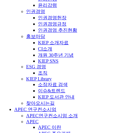
윤리강령
인권경영
인권경영헌장
인권경영규정
인권경영 추진현황
홍보마당
KIEP 소개자료
CI소개
개원 30주년 기념
KIEP SNS
ESG 경영
조직
KIEP Library
소장자료 검색
이슈&트렌드
KIEP 도서관 안내
찾아오시는길
APEC 연구컨소시엄
APEC연구컨소시엄 소개
APEC
APEC 이란