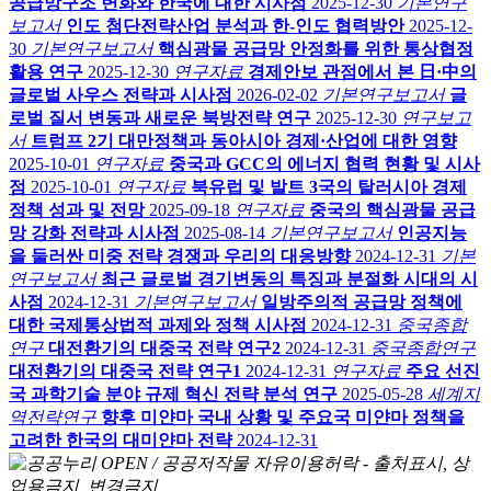
공급망구조 변화와 한국에 대한 시사점
2025-12-30
기본연구
보고서
인도 첨단전략산업 분석과 한-인도 협력방안
2025-12-
30
기본연구보고서
핵심광물 공급망 안정화를 위한 통상협정
활용 연구
2025-12-30
연구자료
경제안보 관점에서 본 日·中의
글로벌 사우스 전략과 시사점
2026-02-02
기본연구보고서
글
로벌 질서 변동과 새로운 북방전략 연구
2025-12-30
연구보고
서
트럼프 2기 대만정책과 동아시아 경제·산업에 대한 영향
2025-10-01
연구자료
중국과 GCC의 에너지 협력 현황 및 시사
점
2025-10-01
연구자료
북유럽 및 발트 3국의 탈러시아 경제
정책 성과 및 전망
2025-09-18
연구자료
중국의 핵심광물 공급
망 강화 전략과 시사점
2025-08-14
기본연구보고서
인공지능
을 둘러싼 미중 전략 경쟁과 우리의 대응방향
2024-12-31
기본
연구보고서
최근 글로벌 경기변동의 특징과 분절화 시대의 시
사점
2024-12-31
기본연구보고서
일방주의적 공급망 정책에
대한 국제통상법적 과제와 정책 시사점
2024-12-31
중국종합
연구
대전환기의 대중국 전략 연구2
2024-12-31
중국종합연구
대전환기의 대중국 전략 연구1
2024-12-31
연구자료
주요 선진
국 과학기술 분야 규제 혁신 전략 분석 연구
2025-05-28
세계지
역전략연구
향후 미얀마 국내 상황 및 주요국 미얀마 정책을
고려한 한국의 대미얀마 전략
2024-12-31