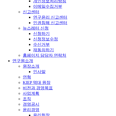
개인정보처리방침
이메일수집거부
신고센터
연구윤리 신고센터
인권침해 신고센터
뉴스레터 신청
신청하기
신청정보수정
수신거부
재동의하기
홈페이지 담당자 연락처
연구원소개
원장소개
인사말
연혁
KIEP 역대 원장
비전과 경영목표
사업계획
조직
경영공시
윤리경영
윤리헌장