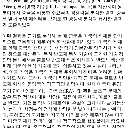
(TS: Technology Strength), 특허당 피인용 지수(CPP: Cites per
Patent), 특허영향 지수(PII: Patent Impact Index)를 계산하여 동
분야에서 중국을 비롯한 주요국의 경쟁력을 분석한 결과, 중국
은 앞서 무역 데이터를 근거로 한 경쟁력 분석과 유사한 결과
가 도출되었다.
이런 결과를 근거로 분석해 볼 때 중국은 미국의 제재를 단기
적으로 극복하기 매우 어려운 상황에 처해 있다. 미국의 제재
로 인해 중국의 첨단 칩 생산 능력이 당분간은 엄격하게 제한
될 것으로 예상된다. 특히 반도체 특허 기술에 근거한 기술 경
쟁력 분석에서는 글로벌 반도체 제조 회사들이 반도체 생산을
위해 미국의 핵심 기술에 크게 의존하고 있는 사실이 나타난
바, 이들 기업은 미국의 제재를 우회하기가 매우 어려운 상황
이기도 하다. 그러나 미국이 직면한 가장 큰 문제는 글로벌 반
도체 회사와 동맹국의 적극적인 협력이다. 현재 미국과 유럽
국가 간에 ｢인플레이션 감축법(IRA)｣ 및 관련 보조금 문제와
같은 특정 정책에 대한 상당한 갈등이 존재한다. 아울러 글로
벌 반도체 기업들 역시 제재로인한 손실이 크게 나타날 가능성
이 높아 미 행정부의 정책에 상당한 반발이 나타나는 상황이
다. 특히 EU의 국가들이 자국의 이익을 반영해주지 않는 미국
의 대중국 제재 정책에 얼마나 적극적으로 협조할지가 중요한
이슈이다. 또한 중국정부의 적극적인 지원 또한 반도체 산업의