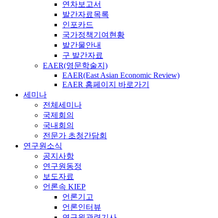
연차보고서
발간자료목록
인포카드
국가정책기여현황
발간물안내
구 발간자료
EAER(영문학술지)
EAER(East Asian Economic Review)
EAER 홈페이지 바로가기
세미나
전체세미나
국제회의
국내회의
전문가 초청간담회
연구원소식
공지사항
연구원동정
보도자료
언론속 KIEP
언론기고
언론인터뷰
연구원관련기사