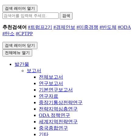
검색 레이어 열기
검색
추천검색어
#트럼프2기
#경제안보
#미중경쟁
#반도체
#ODA
#탄소
#CPTPP
검색 레이어 닫기
전체메뉴 열기
발간물
보고서
전체보고서
연구보고서
기본연구보고서
연구자료
중장기통상전략연구
전략지역심층연구
ODA 정책연구
세계지역전략연구
중국종합연구
기타