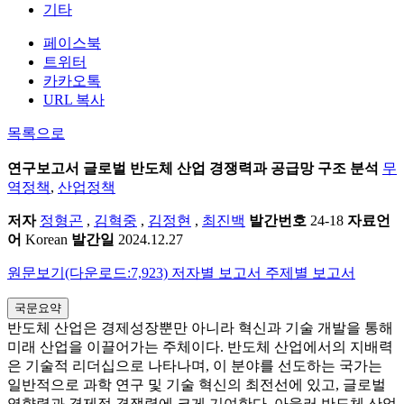
기타
페이스북
트위터
카카오톡
URL 복사
목록으로
연구보고서
글로벌 반도체 산업 경쟁력과 공급망 구조 분석
무
역정책
,
산업정책
저자
정형곤
,
김혁중
,
김정현
,
최진백
발간번호
24-18
자료언
어
Korean
발간일
2024.12.27
원문보기(다운로드:7,923)
저자별 보고서
주제별 보고서
국문요약
반도체 산업은 경제성장뿐만 아니라 혁신과 기술 개발을 통해
미래 산업을 이끌어가는 주체이다. 반도체 산업에서의 지배력
은 기술적 리더십으로 나타나며, 이 분야를 선도하는 국가는
일반적으로 과학 연구 및 기술 혁신의 최전선에 있고, 글로벌
영향력과 경제적 경쟁력에 크게 기여한다. 아울러 반도체 산업