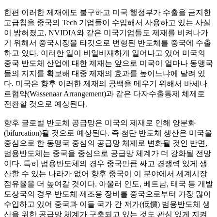
한편 이러한 제재에도 불구하고 미국 행정부가 수출을 금지한
고급칩을 중국의 Tech 기업들이 수입해서 사용하고 있는 사실
이 밝혀졌고, NVIDIA와 같은 미국기업들도 제재를 비켜나가
기 위해서 중국시장을 타깃으로 변형된 반도체를 중국에 수출
하고 있다. 이러한 일이 비일비재하게 일어나고 있어 미국의
중국 반도체 산업에 대한 제재는 앞으로 미국이 얼마나 동맹국
들의 지지를 확보해 대중 제재의 효과를 높이느냐에 달려 있
다. 미국은 향후 이러한 제재의 공백을 메우기 위해서 바세나
르협약(Wassenaar Arrangement)과 같은 다자수출통제 체제로
전환할 것으로 예상된다.
향후 글로벌 반도체 공급망은 미국의 제재로 인해 양분화
(bifurcation)될 것으로 예상된다. 즉 첨단 반도체 생산은 미국을
중심으로 한 동맹국 중심의 공급망 체제로 변화될 것인 반면,
범용반도체는 중국을 중심으로 공급망 체계가 더 강화될 전망
이다. 특히 범용반도체의 경우 중국만큼 싸고 경쟁력 있게 생
산할 수 있는 나라가 없어 향후 중국이 이 분야에서 세계시장
점유율을 더 높여갈 것이다. 아울러 인도, 베트남, 태국 등 개발
도상국의 경우 반도체 제조용 장비를 중국으로부터 가장 많이
수입하고 있어 중국과 이들 국가 간 저가(低價) 범용반도체 생
산을 위한 공급망 체계가 구축되고 있는 것도 관심 있게 지켜