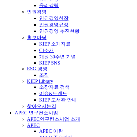
윤리강령
인권경영
인권경영헌장
인권경영규정
인권경영 추진현황
홍보마당
KIEP 소개자료
CI소개
개원 30주년 기념
KIEP SNS
ESG 경영
조직
KIEP Library
소장자료 검색
이슈&트렌드
KIEP 도서관 안내
찾아오시는길
APEC 연구컨소시엄
APEC연구컨소시엄 소개
APEC
APEC 이란