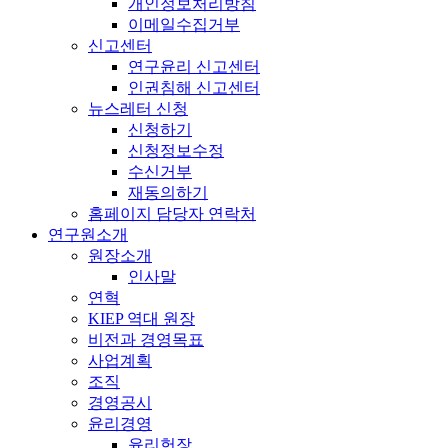
개인정보처리방침
이메일수집거부
신고센터
연구윤리 신고센터
인권침해 신고센터
뉴스레터 신청
신청하기
신청정보수정
수신거부
재동의하기
홈페이지 담당자 연락처
연구원소개
원장소개
인사말
연혁
KIEP 역대 원장
비전과 경영목표
사업계획
조직
경영공시
윤리경영
윤리헌장