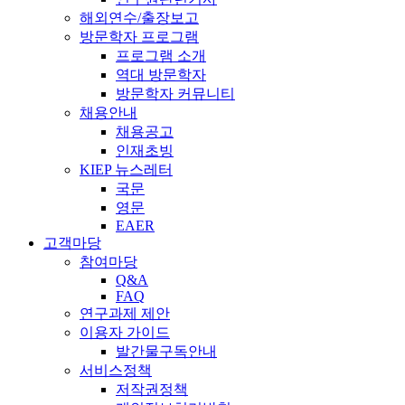
해외연수/출장보고
방문학자 프로그램
프로그램 소개
역대 방문학자
방문학자 커뮤니티
채용안내
채용공고
인재초빙
KIEP 뉴스레터
국문
영문
EAER
고객마당
참여마당
Q&A
FAQ
연구과제 제안
이용자 가이드
발간물구독안내
서비스정책
저작권정책